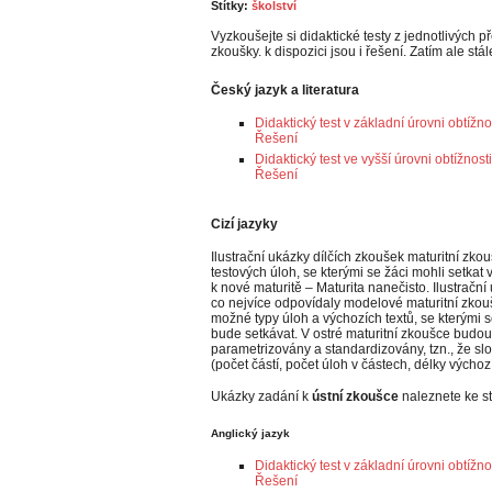
Štítky:
školství
Vyzkoušejte si didaktické testy z jednotlivých p
zkoušky. k dispozici jsou i řešení. Zatím ale stál
Český jazyk a literatura
Didaktický test v základní úrovni obtížno
Řešení
Didaktický test ve vyšší úrovni obtížnosti
Řešení
Cizí jazyky
Ilustrační ukázky dílčích zkoušek maturitní zkou
testových úloh, se kterými se žáci mohli setka
k nové maturitě – Maturita nanečisto. Ilustrační
co nejvíce odpovídaly modelové maturitní zkou
možné typy úloh a výchozích textů, se kterými s
bude setkávat. V ostré maturitní zkoušce budou
parametrizovány a standardizovány, tzn., že sl
(počet částí, počet úloh v částech, délky výchozí
Ukázky zadání k
ústní zkoušce
naleznete ke st
Anglický jazyk
Didaktický test v základní úrovni obtížn
Řešení