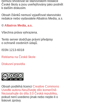
nemusí shodovat se stanoviskem redakce
České školy a jsou uveřejňovány jako podnět
k dalším diskusím.
Obsah článků nemusí vyjadřovat stanovisko
redakce nebo vydavatele Albatros Media, a.s.
©
Albatros Media, a.s.
Všechna práva vyhrazena.
Tento server dodržuje právní předpisy
o ochraně osobních údajů.
ISSN 1213-6018
Reklama na České škole
Diskusní pravidla
Obsah podléhá licenci
Creative Commons
Uveďte autora-Neužívejte dílo komerčně-
Nezasahujte do díla 3.0 Česká republika
,
p
okud není uvedeno jinak nebo nejde-li o
tiskové zprávy.