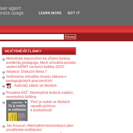
RSS
KOMENTÁŘE
 user-agent
nerate usage
LEARN MORE
GOT IT
NEJČTENĚJŠÍ ČLÁNKY
Metodické doporučení ke zřízení funkce
asistenta pedagoga, které schválila porada
vedení MŠMT na konci května 2015
redakce: Diskuzní téma 7
Sněmovna schválila novelu zákona o
pedagogických pracovnících
Autorský zákon ve školách
Poradna ASČ: Nesmyslná testová zadání,
nesmyslná čeština
Proč je nutné ve školách
opustit výchovu
k poslušnosti
Jan Koucun: Alternativní komunikace jako
prostředek vzdělávání