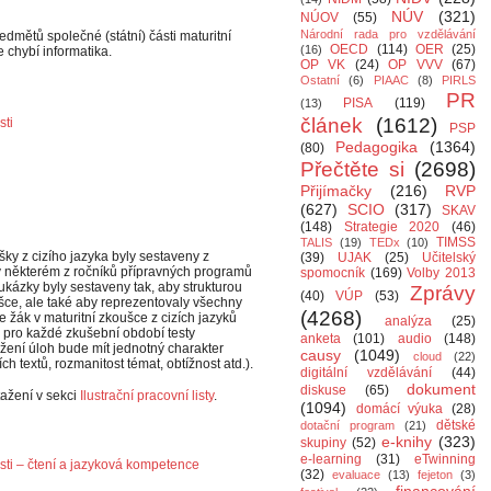
NÚV
(321)
NÚOV
(55)
Národní rada pro vzdělávání
ředmětů společné (státní) části maturitní
OECD
(114)
OER
(25)
(16)
e chybí informatika.
OP VK
(24)
OP VVV
(67)
Ostatní
(6)
PIAAC
(8)
PIRLS
PR
PISA
(119)
(13)
článek
(1612)
sti
PSP
Pedagogika
(1364)
(80)
Přečtěte si
(2698)
Přijímačky
(216)
RVP
(627)
SCIO
(317)
SKAV
(148)
Strategie 2020
(46)
TIMSS
TALIS
(19)
TEDx
(10)
šky z cizího jazyka byly sestaveny z
(39)
UJAK
(25)
Učitelský
t v některém z ročníků přípravných programů
spomocník
(169)
Volby 2013
 ukázky byly sestaveny tak, aby strukturou
Zprávy
(40)
VÚP
(53)
šce, ale také aby reprezentovaly všechny
(4268)
e žák v maturitní zkoušce z cizích jazyků
analýza
(25)
 pro každé zkušební období testy
anketa
(101)
audio
(148)
ožení úloh bude mít jednotný charakter
causy
(1049)
cloud
(22)
ch textů, rozmanitost témat, obtížnost atd.).
digitální vzdělávání
(44)
dokument
diskuse
(65)
ažení v sekci
Ilustrační pracovní listy
.
(1094)
domácí výuka
(28)
dětské
dotační program
(21)
e-knihy
(323)
skupiny
(52)
e-learning
(31)
eTwinning
osti – čtení a jazyková kompetence
(32)
evaluace
(13)
fejeton
(3)