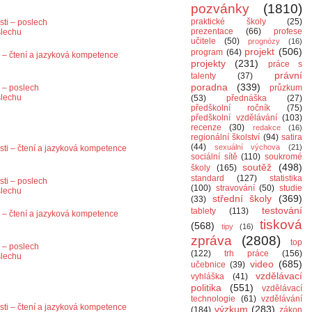
pozvánky
(1810)
praktické školy
(25)
sti – poslech
prezentace
(66)
profese
slechu
učitele
(50)
prognózy
(16)
projekt
(506)
program
(64)
ti – čtení a jazyková kompetence
projekty
(231)
práce s
právní
talenty
(37)
poradna
(339)
i – poslech
průzkum
slechu
(53)
přednáška
(27)
předškolní ročník
(75)
předškolní vzdělávání
(103)
recenze
(30)
redakce
(16)
regionální školství
(94)
satira
(44)
sexuální výchova
(21)
osti – čtení a jazyková kompetence
sociální sítě
(110)
soukromé
soutěž
(498)
školy
(165)
standard
(127)
statistika
sti – poslech
(100)
stravování
(50)
studie
slechu
střední školy
(369)
(33)
testování
tablety
(113)
ti – čtení a jazyková kompetence
tisková
(568)
tipy
(16)
zpráva
(2808)
top
i – poslech
(122)
trh práce
(156)
slechu
video
(685)
učebnice
(39)
vzdělávací
vyhláška
(41)
politika
(551)
vzdělávací
technologie
(61)
vzdělávání
osti – čtení a jazyková kompetence
výzkum
(283)
(184)
zákon