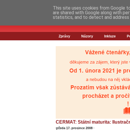
This site uses cookies from Google to 
are shared with Google along with per
statistics, and to detect and address
Zprávy
Názory
Inkluze
P
CERMAT: Státní maturita: Ilustračn
středa 17. prosince 2008
·