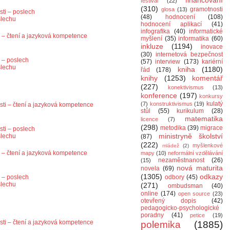
financování
festival
(22)
(310)
gramotnosti
glosa
(13)
sti – poslech
(48)
hodnocení
(108)
slechu
hodnocení aplikací
(41)
infografika
(40)
informatické
ti – čtení a jazyková kompetence
myšlení
(35)
informatika
(60)
inkluze
(1194)
inovace
(30)
internetová bezpečnost
i – poslech
(57)
interview
(173)
kariérní
slechu
kniha
(1180)
řád
(178)
knihy
(1253)
komentář
(227)
konektivismus
(13)
konference
(197)
konkursy
kulatý
(7)
konstruktivismus
(19)
osti – čtení a jazyková kompetence
stůl
(55)
kurikulum
(28)
matematika
licence
(7)
(298)
metodika
(39)
migrace
sti – poslech
ministryně školství
slechu
(87)
(222)
myšlenkové
mládež
(2)
ti – čtení a jazyková kompetence
mapy
(10)
neformální vzdělávání
nezaměstnanost
(26)
(15)
nová maturita
novela
(69)
(1305)
odkazy
odbory
(45)
i – poslech
slechu
(271)
ombudsman
(40)
online
(174)
open source
(23)
otevřený dopis
(42)
pedagogicko-psychologické
poradny
(41)
petice
(19)
osti – čtení a jazyková kompetence
polemika
(1885)