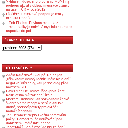
Vyhlášení dotačního programu MŠMT na
podporu aktivit v oblasti integrace cizinců
na území ČR v roce 2012
Přečtěte si: Stolzová podporuje kroky
ministra Dobeše!
Petr Fischer: Povinná maturita z
matematiky je mrtvá. A my stále neumíme
napočítat do pěti
ČLÁNKY DLE DATA
UČITELSKÉ LISTY
Adéla Karásková Skoupá: Nejde jen
„ušmiknout“ devátý ročník. Mělo by to obří
negativní důsledky, varuje sociolog před
návrhem SPD
Pavel Mentlík: Devátá třída (první část):
Kolik let má mít základní škola
Markéta Hronová: Jak pozvednout české
školy? Máme recept a není to ani tak
drahé, hodnotí pětiletý projekt šéf
nadačního fondu
Jan Beránek: Nejdou vašim potomkům
počty? Pomoci může doučování pod
dohledem umělé inteligence
Josef Mačí: Babiš vrací do hry zrušení