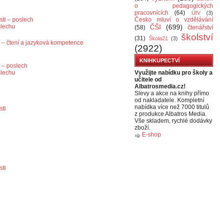
o pedagogických
pracovnících
(64)
ÚIV
(3)
Česko mluví o vzdělávání
sti – poslech
ČŠI
(699)
slechu
(58)
čtenářství
školství
(31)
Škola21
(3)
ti – čtení a jazyková kompetence
(2922)
KNIHKUPECTVÍ
i – poslech
Využijte nabídku pro školy a
slechu
učitele od
Albatrosmedia.cz!
Slevy a akce na knihy přímo
od nakladatele. Kompletní
nabídka více než 7000 titulů
sti
z produkce Albatros Media.
Vše skladem, rychlé dodávky
zboží.
E-shop
sti