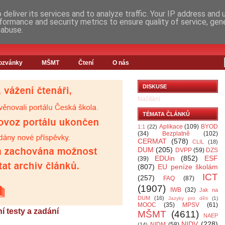
deliver its services and to analyze traffic. Your IP address and
formance and security metrics to ensure quality of service, ge
 abuse.
ozvánky
MŠMT
Čtení
O nás
DISKUSE
Načítání
TÉMATA ČLÁNKŮ
Aplikace
(109)
BYOD
1:1
(22)
(34)
Bezplatně
(102)
CERMAT
(578)
CLIL
(18)
DUM
(205)
DVPP
(59)
DZS
EDUin
(852)
ESF
(39)
(807)
EU peníze školám
ICT
(257)
FAQ
(87)
(1907)
IWB
(32)
Jak na
DUM
(16)
Jazyky pro děti
(1)
MOOC
(35)
MPSV
(61)
í testy a zadání
MŠMT
(4611)
NAEP
NIDV
(228)
NIDM
(58)
(14)