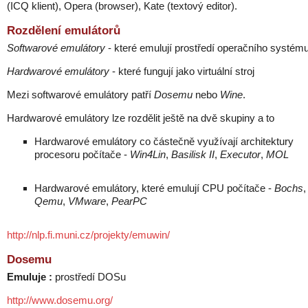
(ICQ klient), Opera (browser), Kate (textový editor).
Rozdělení emulátorů
Softwarové emulátory
- které emulují prostředí operačního systém
Hardwarové emulátory
- které fungují jako virtuální stroj
Mezi softwarové emulátory patří
Dosemu
nebo
Wine
.
Hardwarové emulátory lze rozdělit ještě na dvě skupiny a to
Hardwarové emulátory co částečně využívají architektury
procesoru počítače -
Win4Lin
,
Basilisk II
,
Executor
,
MOL
Hardwarové emulátory, které emulují CPU počítače -
Bochs
,
Qemu
,
VMware
,
PearPC
http://nlp.fi.muni.cz/projekty/emuwin/
Dosemu
Emuluje :
prostředí DOSu
http://www.dosemu.org/