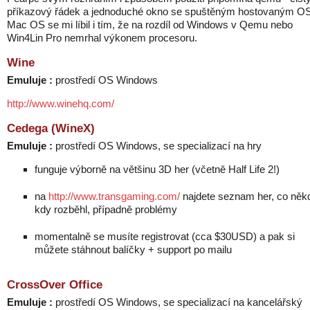
příkazový řádek a jednoduché okno se spuštěným hostovaným OS
Mac OS se mi líbil i tím, že na rozdíl od Windows v Qemu nebo
Win4Lin Pro nemrhal výkonem procesoru.
Wine
Emuluje :
prostředí OS Windows
http://www.winehq.com/
Cedega (WineX)
Emuluje :
prostředí OS Windows, se specializací na hry
funguje výborně na většinu 3D her (včetně Half Life 2!)
na
http://www.transgaming.com/
najdete seznam her, co něk
kdy rozběhl, případně problémy
momentalně se musíte registrovat (cca $30USD) a pak si
můžete stáhnout balíčky + support po mailu
CrossOver Office
Emuluje :
prostředí OS Windows, se specializací na kancelářský