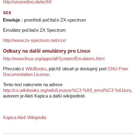
http://unusedino.de/ec64/
xzx
Emuluje :
prostředí počítače ZX-spectrum
Emulátor počítače ZX Spectrum
http://www.zx-spectrum.net/xzx/
Odkazy na další emulátory pro Linux
http://www.linux.org/apps/all/System/Emulators.html
Převzato z
WikiBooks
, jejichž obsah je dostupný pod
GNU Free
Documentation License
.
Tento text naleznete na adrese
http://cs.wikibooks.org/wiki/Linuxov%C3 %A9_emul%C3 %A1tory
,
autorem je Aleš Kapica a další wikipedisté.
Kapica Aleš Wikipedia