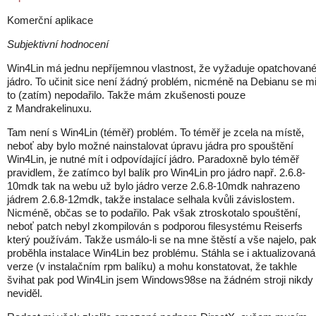
Komerční aplikace
Subjektivní hodnocení
Win4Lin má jednu nepříjemnou vlastnost, že vyžaduje opatchovan
jádro. To učinit sice není žádný problém, nicméně na Debianu se m
to (zatím) nepodařilo. Takže mám zkušenosti pouze
z Mandrakelinuxu.
Tam není s Win4Lin (téměř) problém. To téměř je zcela na místě,
neboť aby bylo možné nainstalovat úpravu jádra pro spouštění
Win4Lin, je nutné mít i odpovídající jádro. Paradoxně bylo téměř
pravidlem, že zatímco byl balík pro Win4Lin pro jádro např. 2.6.8-
10mdk tak na webu už bylo jádro verze 2.6.8-10mdk nahrazeno
jádrem 2.6.8-12mdk, takže instalace selhala kvůli závislostem.
Nicméně, občas se to podařilo. Pak však ztroskotalo spouštění,
neboť patch nebyl zkompilován s podporou filesystému Reiserfs
který používám. Takže usmálo-li se na mne štěstí a vše najelo, pa
proběhla instalace Win4Lin bez problému. Stáhla se i aktualizovaná
verze (v instalačním rpm balíku) a mohu konstatovat, že takhle
švihat pak pod Win4Lin jsem Windows98se na žádném stroji nikdy
neviděl.