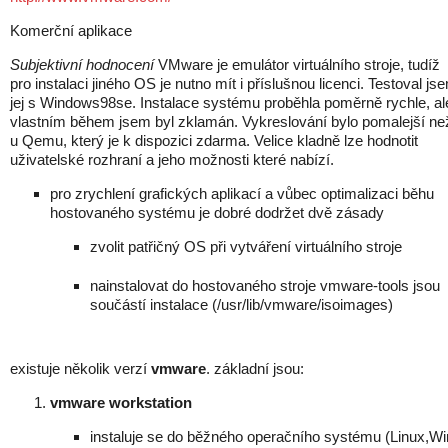
Komerční aplikace
Subjektivní hodnocení
VMware je emulátor virtuálního stroje, tudíž
pro instalaci jiného OS je nutno mít i příslušnou licenci. Testoval js
jej s Windows98se. Instalace systému proběhla poměrně rychle, al
vlastním během jsem byl zklamán. Vykreslování bylo pomalejší ne
u Qemu, který je k dispozici zdarma. Velice kladně lze hodnotit
uživatelské rozhraní a jeho možnosti které nabízí.
pro zrychlení grafických aplikací a vůbec optimalizaci běhu
hostovaného systému je dobré dodržet dvě zásady
zvolit patřičný OS při vytváření virtuálního stroje
nainstalovat do hostovaného stroje vmware-tools jsou
součástí instalace (/usr/lib/vmware/isoimages)
existuje několik verzí
vmware
. základní jsou:
vmware workstation
instaluje se do běžného operačního systému (Linux,Wi