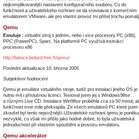
nejkomplikovanější nastavení konfiguračního souboru. Co do
funkčnosti a uživatelského rozhraní se dá srovnávat s komerčním
emulátorem VMware, ale pro vlastní provoz mi přišel trochu pomal
Qemu
Emuluje :
virtuální stroj s jedním, nebo i více procesory PC (x86),
PPC (PowerPC), Sparc. Na platformě PC využívá instrukcí
procesoru x86
http://fabrice.bellard.free.fr/qemu/
Poslední aktualizace 10. března 2005
Subjektivní hodnocení
Qemu je emulátor virtuálního stroje, tudíž pro instalaci jiného OS je
nutno mít i příslušnou licenci. Testoval jsem jej s Windows98se
a různými Live CD. Instalace Win98se proběhla cca za 50 minut, a
funkčnost mne mile překvapila. Ze všech emulátorů PC které jsem
zkoušel byl tento nejsvižnější.Uživatelské rozhraní qemu je poněk
nezvyklé, co však mi přišlo jako hodně dobré, to byla uživatelská
jednoduchost při vlastním spouštění a provozu emulátoru.
Qemu akcelerátor