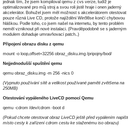
jednak tím, že jsem kompiloval qemu z cvs verze, tudíž je
optimalizované pro můj stroj a svou roli jistě hraje i onen jaderný
akcelerátor. Bohužel jsem měl možnost s akcelerátorem otestovat
pouze různá Live CD, protože najíždění Win98se končí chybovou
hláškou. Podle toho, co jsem našel na internetu, by tento problém
neměl vzniknout při nové instalaci. (Pravděpodobně se s jaderným
modulem dohaduje umravňovací patch..)
Připojení obrazu disku z qemu
mount -o loop,offset=32256 obraz_disku.img /pripojny/bod/
Nejjednodušší spuštění qemu
qemu obraz_disku.img -m 256 -nics 0
(Vypnuto používání sítě a velikost používané paměti zvětšena na
250MB)
Otestování vypáleného LiveCD pomocí Qemu
qemu -cdrom /dev/cdrom -boot d
(Pokud chcete otestovat obraz LiveCD ještě před vypálením napišt
místo cesty k zařízení cdrom cestu ke staženému iso obrazu)