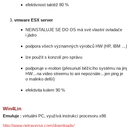
efektivnost taktéž 80 %
vmware ESX server
NEINSTALUJE SE DO OS má své vlastní ovladače
i jádro
podpora všech významných výrobců HW (HP, IBM …
lze použít s konzolí pro správu
podporuje v-motion (přesunutí běžícího systému na jin
HW…na video streemu to ani nepoznáte…jen ping je
o malinko delší)
efektivita kolem 90 %
Win4Lin
Emuluje :
virtuální PC, využívá instrukcí procesoru x86
http://www.netraverse.com/downloads/