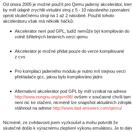
Od února 2005 je možné použít pro Qemu jaderný akcelerátor, kter
by měl údajně zrychlit virtuální stroj z 5 - 10 násobného zpomalení
oproti skutečnému stroji na 1 až 2 násobné. Použití tohoto
akcelerátoru však má několik háčků:
Akcelerátor není pod GPL, tudíž nemůže být kompilován do
volně šiřitelných binárních verzí qemu
Akcelerátor je možné přidat pouze do verze kompilované
z cvs
Pro kompilaci jaderného modulu je nutno mít stejnou verzi
překladače gcc, jakou bylo kompilováno jádro
Alternativní akcelerátor pod GPL by měl vznikat na adrese
http://www.nongnu.org/qvm86/
ovšem v současné chvíli tam
není nic ke stažení, nicméně lze snapshot aktuálních zdrojá
stáhnout na adrese
http://www.dad-answers.com/qemu/
Nicméně, ze zvědavosti jsem vyzkoušel a mohu potvrdit že
skutečně došlo k výraznému zlepšení výkonu emulátoru. Je to dá