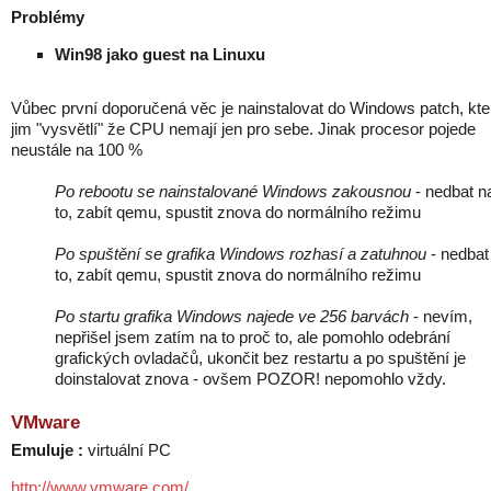
Problémy
Win98 jako guest na Linuxu
Vůbec první doporučená věc je nainstalovat do Windows patch, kte
jim "vysvětlí" že CPU nemají jen pro sebe. Jinak procesor pojede
neustále na 100 %
Po rebootu se nainstalované Windows zakousnou
- nedbat n
to, zabít qemu, spustit znova do normálního režimu
Po spuštění se grafika Windows rozhasí a zatuhnou
- nedbat
to, zabít qemu, spustit znova do normálního režimu
Po startu grafika Windows najede ve 256 barvách
- nevím,
nepřišel jsem zatím na to proč to, ale pomohlo odebrání
grafických ovladačů, ukončit bez restartu a po spuštění je
doinstalovat znova - ovšem POZOR! nepomohlo vždy.
VMware
Emuluje :
virtuální PC
http://www.vmware.com/