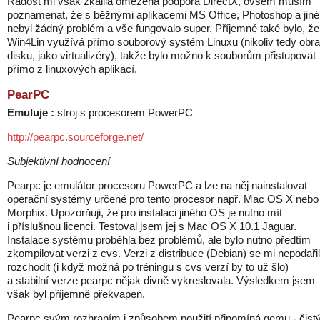
Radost mi však zkalila omezená podpora DirectX, ovšem musím
poznamenat, že s běžnými aplikacemi MS Office, Photoshop a jiné
nebyl žádný problém a vše fungovalo super. Příjemné také bylo, že
Win4Lin využívá přímo souborový systém Linuxu (nikoliv tedy obr
disku, jako virtualizéry), takže bylo možno k souborům přistupovat
přímo z linuxových aplikací.
PearPC
Emuluje :
stroj s procesorem PowerPC
http://pearpc.sourceforge.net/
Subjektivní hodnocení
Pearpc je emulátor procesoru PowerPC a lze na něj nainstalovat
operační systémy určené pro tento procesor např. Mac OS X nebo
Morphix. Upozorňuji, že pro instalaci jiného OS je nutno mít
i příslušnou licenci. Testoval jsem jej s Mac OS X 10.1 Jaguar.
Instalace systému proběhla bez problémů, ale bylo nutno předtím
zkompilovat verzi z cvs. Verzi z distribuce (Debian) se mi nepodaři
rozchodit (i když možná po tréningu s cvs verzí by to už šlo)
a stabilní verze pearpc nějak divně vykreslovala. Výsledkem jsem
však byl příjemně překvapen.
Pearpc svým rozhraním i způsobem použití připomíná qemu - čist