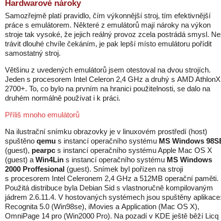
Hardwarové nároky
Samozřejmě platí pravidlo, čím výkonnější stroj, tím efektivnější
práce s emulátorem. Některé z emulátorů mají nároky na výkon
stroje tak vysoké, že jejich reálný provoz zcela postrádá smysl. N
trávit dlouhé chvíle čekáním, je pak lepší místo emulátoru pořídit
samostatný stroj.
Většinu z uvedených emulátorů jsem otestoval na dvou strojích.
Jeden s procesorem Intel Celeron 2,4 GHz a druhý s AMD Athlon
2700+. To, co bylo na prvním na hranici použitelnosti, se dalo na
druhém normálně používat i k práci.
Příliš mnoho emulátorů
Na ilustrační snímku obrazovky je v linuxovém prostředí (host)
spuštěno
qemu
s instancí operačního systému
MS Windows 98S
(guest),
pearpc
s instancí operačního systému Apple Mac OS X
(guest) a
Win4Lin
s instancí operačního systému
MS Windows
2000 Proffesional
(guest). Snímek byl pořízen na stroji
s procesorem Intel Celeronem 2,4 GHz a 512MB operační paměti.
Použitá distribuce byla Debian Sid s vlastnoručně kompilovaným
jádrem 2.6.11.4. V hostovaných systémech jsou spuštěny aplikace
Recognita 5.0 (Win98se), iMovies a Application (Mac OS X),
OmniPage 14 pro (Win2000 Pro). Na pozadí v KDE ještě běží Licq