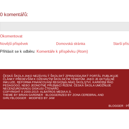
0 komentářů:
Okomentovat
Novější příspěvek
Domovská stránka
Starší pří
Přihlásit se k odběru:
Komentáře k příspěvku (Atom)
ČESKÁ ŠKOLA
JAKO NEZÁVISLÝ ŠKOLSKÝ ZPRAVODAJSKÝ PORTÁL PUBLIKUJE
ČLÁNKY PŘEDEVŠÍM K OŽEHAVÝM ŠKOLSKÝM TÉMATŮM, JAKO JE AKTUÁLNĚ
INKLUZE, REFORMA FINANCOVÁNÍ REGIONÁLNÍHO ŠKOLSTVÍ, KARIÉRNÍ ŘÁD
PEDAGOGŮ, NEBO JEDNOTNÉ PŘIJÍMACÍ ŘÍZENÍ.
ČESKÁ ŠKOLA
UMOŽŇUJE
NECENZUROVANOU DISKUSI ČTENÁŘŮ.
COPYRIGHT © 2000-2015· ALBATROS MEDIA A.S.
THEME
BY
BRIAN GARDNER
· BLOGGERIZED BY
ZONA CEREBRAL
AND
GIRLYBLOGGER
· MODIFIED BY
J4W
BLOGGER
·
P