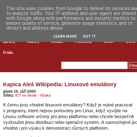
This site uses cookies from Google to deliver its services an
to analyze traffic. Your IP address and user-agent are shared
with Google along with performance and security metrics to
ensure quality of service, generate usage statistics, and to
detect and address abuse.
LEARN MORE
GOT IT
Zprávy
Názory
Inkluze
Pozvánky
MŠMT
Čtení
O nás
Kapica Aleš Wikipedia: Linuxové emulátory
pátek 16. září 2005
·
Štítky:
ICT ve škole - Výuka
K čemu jsou vhodné linuxové emulátory? Když je nutné pracovat
s programy, které nejsou portovány pro Linux, když vyvíjíte na
Linuxu software určený pro jinou platformu nebo chcete bezpečně
vyzkoušet jinou distribuci nebo operační systém. A samozřejmě js
vhodné i pro výuku k demonstraci různých platforem.