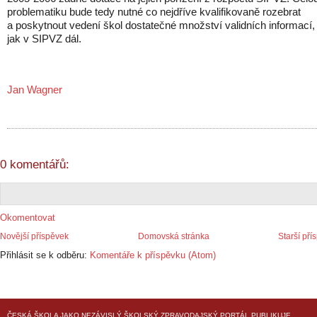
problematiku bude tedy nutné co nejdříve kvalifikovaně rozebrat
a poskytnout vedení škol dostatečné množství validních informací,
jak v SIPVZ dál.
Jan Wagner
0 komentářů:
Okomentovat
Novější příspěvek
Domovská stránka
Starší pří
Přihlásit se k odběru:
Komentáře k příspěvku (Atom)
ČESKÁ ŠKOLA
JAKO NEZÁVISLÝ ŠKOLSKÝ ZPRAVODAJSKÝ PORTÁL PUBLIKUJE