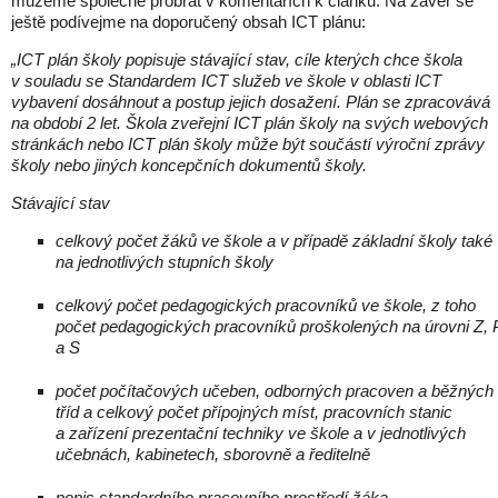
můžeme společně probrat v komentářích k článku. Na závěr se
ještě podívejme na doporučený obsah ICT plánu:
„ICT plán školy popisuje stávající stav, cíle kterých chce škola
v souladu se Standardem ICT služeb ve škole v oblasti ICT
vybavení dosáhnout a postup jejich dosažení. Plán se zpracovává
na období 2 let. Škola zveřejní ICT plán školy na svých webových
stránkách nebo ICT plán školy může být součástí výroční zprávy
školy nebo jiných koncepčních dokumentů školy.
Stávající stav
celkový počet žáků ve škole a v případě základní školy také
na jednotlivých stupních školy
celkový počet pedagogických pracovníků ve škole, z toho
počet pedagogických pracovníků proškolených na úrovni Z, 
a S
počet počítačových učeben, odborných pracoven a běžných
tříd a celkový počet přípojných míst, pracovních stanic
a zařízení prezentační techniky ve škole a v jednotlivých
učebnách, kabinetech, sborovně a ředitelně
popis standardního pracovního prostředí žáka