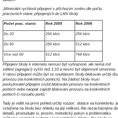
„Minimální rychlosti připojení v příchozím směru dle počtu
pracovních stanic připojených do LAN školy
Počet prac. stanic
Rok 2005
Rok 2006
Do 20
256 kb/s
256 kb/s
Do 60
256 kb/s
512 kb/s
Více než 60
512 kb/s
768 kb/s
Připojení školy k internetu nemusí být vyhrazené, ale nemá mít
sdílení (agregaci) vyšší než 1:10 a nesmí být objemově omezeno.
V rámci při­pojení může být se souhlasem školy blokován určitý dr
provozu (na konkrétních portech). Na žádost školy musí
poskytovatel připojení zrušit blokování provozu na konkrétních
portech nebo naopak zajistit blokování provozu na konkrétních
portech či rozsahu portů."
Tady je vidět na první pohled určitý rozpor: dotace na konektivitu j
vztažena na školu bez ohledu na její velikost. Ale nezacházejme do
detailů, prostudujte si, prosím, metodický pokyn a problematiku