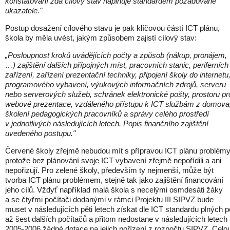
konstatování zda cílový stav naplňuje standardem požadované
ukazatele."
Postup dosažení cílového stavu je pak klíčovou částí ICT plánu,
škola by měla uvést, jakým způsobem zajistí cílový stav:
„Posloupnost kroků uvádějících počty a způsob (nákup, pronájem,
…) zajištění dalších přípojných míst, pracovních stanic, periferních
zařízení, zařízení prezentační techniky, připojení školy do internetu
programového vybavení, výukových informačních zdrojů, serveru
nebo serverových služeb, schránek elektronické pošty, prostoru pr
webové prezentace, vzdáleného přístupu k ICT službám z domova
školení pedagogických pracovníků a správy celého prostředí
v jednotlivých následujících letech. Popis finančního zajištění
uvedeného postupu."
Červené školy zřejmě nebudou mít s přípravou ICT plánu problémy
protože bez plánování svoje ICT vybavení zřejmě nepořídili a ani
nepořizují. Pro zelené školy, především ty nejmenší, může být
tvorba ICT plánu problémem, stejně tak jako zajištění financování
jeho cílů. Vždyť například malá škola s necelými osmdesáti žáky
a se čtyřmi počítači dodanými v rámci Projektu III SIPVZ bude
muset v následujících pěti letech získat dle ICT standardu plných p
až šest dalších počítačů a přitom nedostane v následujících letech
2005-2006 žádné dotace na jejich pořízení z rozpočtu SIPVZ. Celo