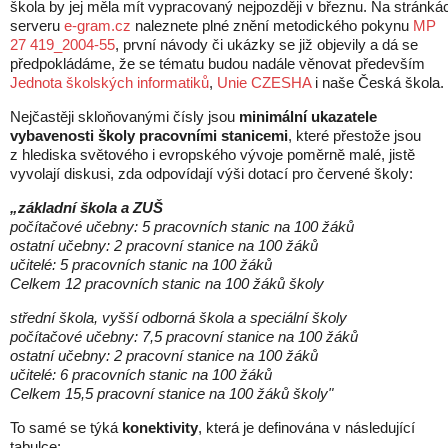
škola by jej měla mít vypracovaný nejpozději v březnu. Na stránká
serveru
e-gram.cz
naleznete plné znění metodického pokynu
MP
27 419_2004-55
, první návody či ukázky se již objevily a dá se
předpokládáme, že se tématu budou nadále věnovat především
Jednota školských informatiků
,
Unie CZESHA
i naše Česká škola.
Nejčastěji skloňovanými čísly jsou
minimální ukazatele
vybavenosti školy pracovními stanicemi
, které přestože jsou
z hlediska světového i evropského vývoje poměrně malé, jistě
vyvolají diskusi, zda odpovídají výši dotací pro červené školy:
„základní škola a ZUŠ
počítačové učebny: 5 pracovních stanic na 100 žáků
ostatní učebny: 2 pracovní stanice na 100 žáků
učitelé: 5 pracovních stanic na 100 žáků
Celkem 12 pracovních stanic na 100 žáků školy
střední škola, vyšší odborná škola a speciální školy
počítačové učebny: 7,5 pracovní stanice na 100 žáků
ostatní učebny: 2 pracovní stanice na 100 žáků
učitelé: 6 pracovních stanic na 100 žáků
Celkem 15,5 pracovní stanice na 100 žáků školy"
To samé se týká
konektivity
, která je definována v následující
tabulce: