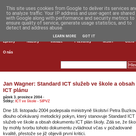
This site uses cookies from Google to deliver its services an
to analyze traffic. Your IP address and user-agent are shared
with Google along with performance and security metrics to
ensure quality of service, generate usage statistics, and to
detect and address abuse.
LEARN MORE
GOT IT
Zprávy
Názory
Inkluze
Pozvánky
MŠMT
Čtení
O nás
Jan Wagner: Standard ICT služeb ve škole a obsah
ICT plánu
pátek 3. prosince 2004
·
Štítky:
ICT ve škole - SIPVZ
Dne 18. listopadu 2004 podepsala ministryně školství Petra Buzko
dlouho očekávaný metodický pokyn, který stanovuje Standard ICT
služeb ve škole a obsah dokumentu ICT plán školy. Zdá se, že ško
by mohly tvorbu tohoto dokumentu zvládnout včas v požadované
kvalitě, přestože se již objevili první kritici.