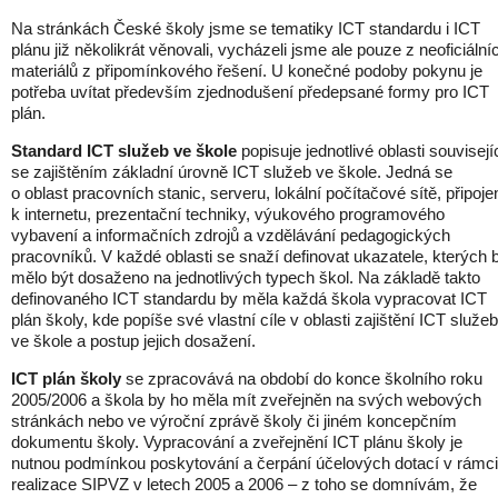
Na stránkách České školy jsme se tematiky ICT standardu i ICT
plánu již několikrát věnovali, vycházeli jsme ale pouze z neoficiální
materiálů z připomínkového řešení. U konečné podoby pokynu je
potřeba uvítat především zjednodušení předepsané formy pro ICT
plán.
Standard ICT služeb ve škole
popisuje jednotlivé oblasti souvisejí
se zajištěním základní úrovně ICT služeb ve škole. Jedná se
o oblast pracovních stanic, serveru, lokální počítačové sítě, připoje
k internetu, prezentační techniky, výukového programového
vybavení a informačních zdrojů a vzdělávání pedagogických
pracovníků. V každé oblasti se snaží definovat ukazatele, kterých 
mělo být dosaženo na jednotlivých typech škol. Na základě takto
definovaného ICT standardu by měla každá škola vypracovat ICT
plán školy, kde popíše své vlastní cíle v oblasti zajištění ICT služeb
ve škole a postup jejich dosažení.
ICT plán školy
se zpracovává na období do konce školního roku
2005/2006 a škola by ho měla mít zveřejněn na svých webových
stránkách nebo ve výroční zprávě školy či jiném koncepčním
dokumentu školy. Vypracování a zveřejnění ICT plánu školy je
nutnou podmínkou poskytování a čerpání účelových dotací v rámci
realizace SIPVZ v letech 2005 a 2006 – z toho se domnívám, že