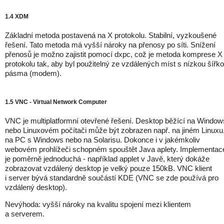
1.4 XDM
Základní metoda postavená na X protokolu. Stabilní, vyzkoušené
řešení. Tato metoda má vyšší nároky na přenosy po síti. Snížení
přenosů je možno zajistit pomocí dxpc, což je metoda komprese X
protokolu tak, aby byl použitelný ze vzdálených míst s nízkou šířk
pásma (modem).
1.5 VNC - Virtual Network Computer
VNC je multiplatformní otevřené řešení. Desktop běžící na Window
nebo Linuxovém počítači může být zobrazen např. na jiném Linuxu
na PC s Windows nebo na Solarisu. Dokonce i v jakémkoliv
webovém prohlížeči schopném spouštět Java aplety. Implementac
je poměrně jednoduchá - například applet v Javě, který dokáže
zobrazovat vzdálený desktop je velký pouze 150kB. VNC klient
i server bývá standardně součástí KDE (VNC se zde používá pro
vzdálený desktop).
Nevýhoda: vyšší nároky na kvalitu spojení mezi klientem
a serverem.