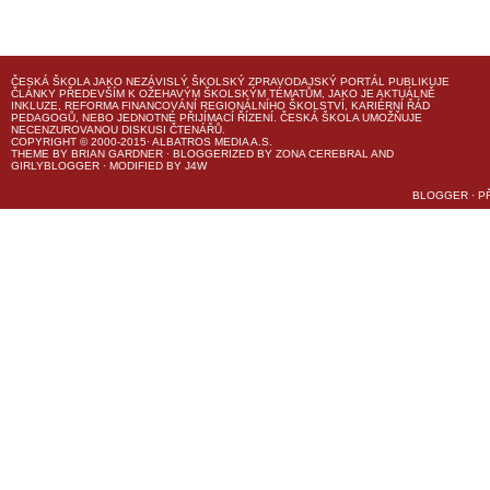
ČESKÁ ŠKOLA
JAKO NEZÁVISLÝ ŠKOLSKÝ ZPRAVODAJSKÝ PORTÁL PUBLIKUJE
ČLÁNKY PŘEDEVŠÍM K OŽEHAVÝM ŠKOLSKÝM TÉMATŮM, JAKO JE AKTUÁLNĚ
INKLUZE, REFORMA FINANCOVÁNÍ REGIONÁLNÍHO ŠKOLSTVÍ, KARIÉRNÍ ŘÁD
PEDAGOGŮ, NEBO JEDNOTNÉ PŘIJÍMACÍ ŘÍZENÍ.
ČESKÁ ŠKOLA
UMOŽŇUJE
NECENZUROVANOU DISKUSI ČTENÁŘŮ.
COPYRIGHT © 2000-2015· ALBATROS MEDIA A.S.
THEME
BY
BRIAN GARDNER
· BLOGGERIZED BY
ZONA CEREBRAL
AND
GIRLYBLOGGER
· MODIFIED BY
J4W
BLOGGER
·
P