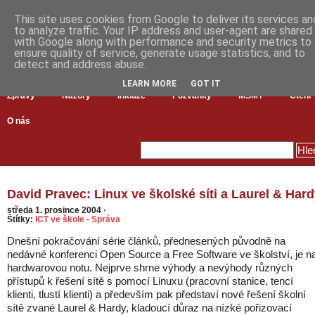
This site uses cookies from Google to deliver its services an
to analyze traffic. Your IP address and user-agent are shared
with Google along with performance and security metrics to
ensure quality of service, generate usage statistics, and to
detect and address abuse.
LEARN MORE
GOT IT
Zprávy
Názory
Inkluze
Pozvánky
MŠMT
Čtení
O nás
David Pravec: Linux ve školské síti a Laurel & Har
středa 1. prosince 2004
·
Štítky:
ICT ve škole - Správa
Dnešní pokračování série článků, přednesených původně na
nedávné konferenci Open Source a Free Software ve školství, je n
hardwarovou notu. Nejprve shrne výhody a nevýhody různých
přístupů k řešení sítě s pomocí Linuxu (pracovní stanice, tencí
klienti, tlustí klienti) a především pak představí nové řešení školní
sítě zvané Laurel & Hardy, kladoucí důraz na nízké pořizovací