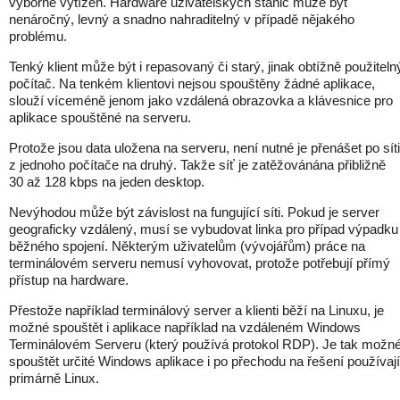
výborně vytížen. Hardware uživatelských stanic může být
nenáročný, levný a snadno nahraditelný v případě nějakého
problému.
Tenký klient může být i repasovaný či starý, jinak obtížně použiteln
počítač. Na tenkém klientovi nejsou spouštěny žádné aplikace,
slouží víceméně jenom jako vzdálená obrazovka a klávesnice pro
aplikace spouštěné na serveru.
Protože jsou data uložena na serveru, není nutné je přenášet po síti
z jednoho počítače na druhý. Takže síť je zatěžovánána přibližně
30 až 128 kbps na jeden desktop.
Nevýhodou může být závislost na fungující síti. Pokud je server
geograficky vzdálený, musí se vybudovat linka pro případ výpadku
běžného spojení. Některým uživatelům (vývojářům) práce na
terminálovém serveru nemusí vyhovovat, protože potřebují přímý
přístup na hardware.
Přestože například terminálový server a klienti běží na Linuxu, je
možné spouštět i aplikace například na vzdáleném Windows
Terminálovém Serveru (který používá protokol RDP). Je tak možn
spouštět určité Windows aplikace i po přechodu na řešení používají
primárně Linux.