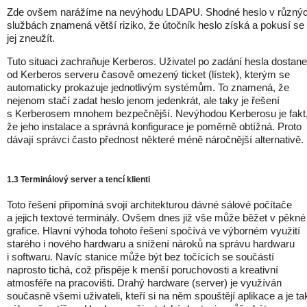
Zde ovšem narážíme na nevýhodu LDAPU. Shodné heslo v různý
službách znamená větší riziko, že útočník heslo získá a pokusí se
jej zneužít.
Tuto situaci zachraňuje Kerberos. Uživatel po zadání hesla dostane
od Kerberos serveru časově omezený ticket (lístek), kterým se
automaticky prokazuje jednotlivým systémům. To znamená, že
nejenom stačí zadat heslo jenom jedenkrát, ale taky je řešení
s Kerberosem mnohem bezpečnější. Nevýhodou Kerberosu je fakt
že jeho instalace a správná konfigurace je poměrně obtížná. Proto
dávají správci často přednost některé méně náročnější alternativě.
1.3 Terminálový server a tencí klienti
Toto řešení připomíná svojí architekturou dávné sálové počítače
a jejich textové terminály. Ovšem dnes již vše může běžet v pěkné
grafice. Hlavní výhoda tohoto řešení spočívá ve výborném využití
starého i nového hardwaru a snížení nároků na správu hardwaru
i softwaru. Navíc stanice může být bez točících se součástí
naprosto tichá, což přispěje k menší poruchovosti a kreativní
atmosféře na pracovišti. Drahý hardware (server) je využíván
současně všemi uživateli, kteří si na něm spouštějí aplikace a je ta