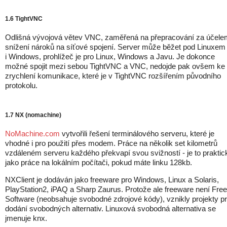
1.6 TightVNC
Odlišná vývojová větev VNC, zaměřená na přepracování za účele
snížení nároků na síťové spojení. Server může běžet pod Linuxem
i Windows, prohlížeč je pro Linux, Windows a Javu. Je dokonce
možné spojit mezi sebou TightVNC a VNC, nedojde pak ovšem ke
zrychlení komunikace, které je v TightVNC rozšířením původního
protokolu.
1.7 NX (nomachine)
NoMachine.com
vytvořili řešení terminálového serveru, které je
vhodné i pro použití přes modem. Práce na několik set kilometrů
vzdáleném serveru každého překvapí svou svižností - je to praktic
jako práce na lokálním počítači, pokud máte linku 128kb.
NXClient je dodáván jako freeware pro Windows, Linux a Solaris,
PlayStation2, iPAQ a Sharp Zaurus. Protože ale freeware není Free
Software (neobsahuje svobodné zdrojové kódy), vznikly projekty p
dodání svobodných alternativ. Linuxová svobodná alternativa se
jmenuje knx.