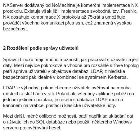
NXServer dodávaný od NoMachine je komerční implementace NX
protokolu. Existuje však již i implementace svobodná, tzv. FreeNx.
NX dosahuje komprimace X protokolu až 75krát a umožňuje
provádět všechnu komunikaci přes ssh, což znamená vysokou
bezpečnost.
2 Rozdělení podle správy uživatelů
Správci Linuxu mají mnoho možností, jak pracovat s uživateli a jeji
daty. Mezi nejvíce pokrokové a vhodné pro rozsáhlé síťové topolog
patří správa uživatelů v objektové databázi LDAP, z hlediska
bezpečnosti pak ideálně v kombinaci se systémem Kerberos.
LDAP je výhodný, pokud chceme uživatele ověřovat na mnoha
místech a službách v síti. Pokud ale všechny aplikace poběží na
jednom jediném počítači, je řešení s databází LDAP možná
kanónem na vrabce, postačí i klasické uživatelské účty.
Mezi další, méně oblíbené možnosti, patří například ukládání dat
o uživatelích do SQL databáze nebo použití některého Windows
serveru pro ověřování hesel.