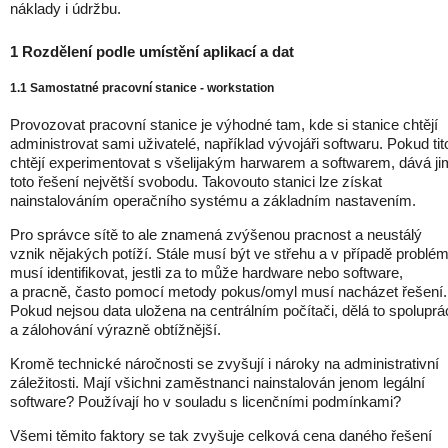
náklady i údržbu.
1 Rozdělení podle umístění aplikací a dat
1.1 Samostatné pracovní stanice - workstation
Provozovat pracovní stanice je výhodné tam, kde si stanice chtějí
administrovat sami uživatelé, například vývojáři softwaru. Pokud tit
chtějí experimentovat s všelijakým harwarem a softwarem, dává ji
toto řešení největší svobodu. Takovouto stanici lze získat
nainstalováním operačního systému a základním nastavením.
Pro správce sítě to ale znamená zvýšenou pracnost a neustálý
vznik nějakých potíží. Stále musí být ve střehu a v případě problé
musí identifikovat, jestli za to může hardware nebo software,
a pracně, často pomocí metody pokus/omyl musí nacházet řešení.
Pokud nejsou data uložena na centrálním počítači, dělá to spoluprá
a zálohování výrazně obtížnější.
Kromě technické náročnosti se zvyšují i nároky na administrativní
záležitosti. Mají všichni zaměstnanci nainstalován jenom legální
software? Používají ho v souladu s licenčními podmínkami?
Všemi těmito faktory se tak zvyšuje celková cena daného řešení