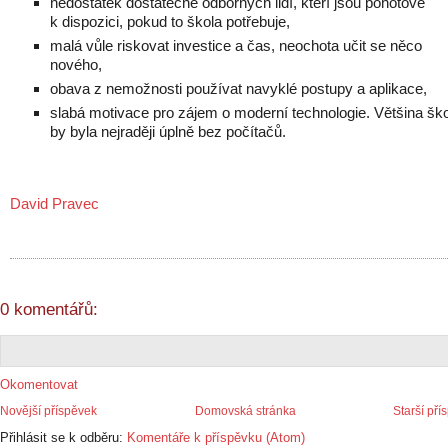
nedostatek dostatečně odborných lidí, kteří jsou pohotově
k dispozici, pokud to škola potřebuje,
malá vůle riskovat investice a čas, neochota učit se něco
nového,
obava z nemožnosti používat navyklé postupy a aplikace,
slabá motivace pro zájem o moderní technologie. Většina ško
by byla nejraději úplně bez počítačů.
David Pravec
0 komentářů:
Okomentovat
Novější příspěvek
Domovská stránka
Starší pří
Přihlásit se k odběru:
Komentáře k příspěvku (Atom)