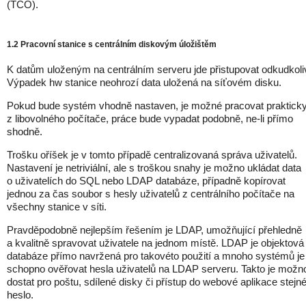
(TCO).
1.2 Pracovní stanice s centrálním diskovým úložištěm
K datům uloženým na centrálním serveru jde přistupovat odkudkoli
Výpadek hw stanice neohrozí data uložená na síťovém disku.
Pokud bude systém vhodně nastaven, je možné pracovat praktick
z libovolného počítače, práce bude vypadat podobně, ne-li přímo
shodně.
Trošku oříšek je v tomto případě centralizovaná správa uživatelů.
Nastavení je netriviální, ale s troškou snahy je možno ukládat data
o uživatelích do SQL nebo LDAP databáze, případně kopírovat
jednou za čas soubor s hesly uživatelů z centrálního počítače na
všechny stanice v síti.
Pravděpodobně nejlepším řešením je LDAP, umožňující přehledně
a kvalitně spravovat uživatele na jednom místě. LDAP je objektová
databáze přímo navržená pro takovéto použití a mnoho systémů je
schopno ověřovat hesla uživatelů na LDAP serveru. Takto je možn
dostat pro poštu, sdílené disky či přístup do webové aplikace stejn
heslo.