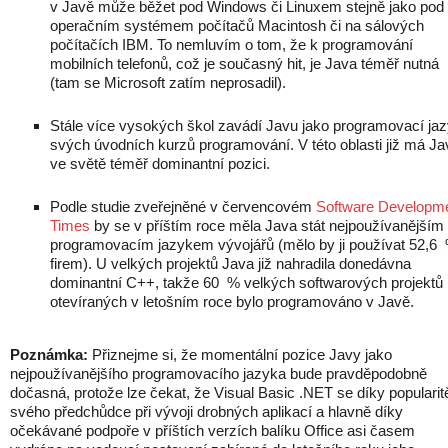
v Javě může běžet pod Windows či Linuxem stejně jako pod
operačním systémem počítačů Macintosh či na sálových
počítačích IBM. To nemluvím o tom, že k programování
mobilních telefonů, což je současný hit, je Java téměř nutná
(tam se Microsoft zatím neprosadil).
Stále více vysokých škol zavádí Javu jako programovací ja
svých úvodních kurzů programování. V této oblasti již má Ja
ve světě téměř dominantní pozici.
Podle studie zveřejněné v červencovém
Software Developm
Times
by se v příštím roce měla Java stát nejpoužívanějším
programovacím jazykem vývojářů (mělo by ji používat 52,6
firem). U velkých projektů Java již nahradila donedávna
dominantní C++, takže 60 % velkých softwarových projektů
otevíraných v letošním roce bylo programováno v Javě.
Poznámka:
Přiznejme si, že momentální pozice Javy jako
nejpoužívanějšího programovacího jazyka bude pravděpodobně
dočasná, protože lze čekat, že Visual Basic .NET se díky popularit
svého předchůdce při vývoji drobných aplikací a hlavně díky
očekávané podpoře v příštích verzích balíku Office asi časem