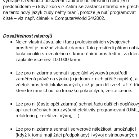
vydrápe na vedoucí postavení zabírané do letošního roku jeho
předchůdcem – i když kdo ví? Zatím se zastánci starého VB přec
na tento nový jazyk zuby nehty brání, protože je nutí programovat
čistě – viz např. článek v ComputerWorld 34/2002.
Dosažitelnost nástrojů
Nejen vlastní Javu, ale i řadu profesionálních vývojových
prostředí je možné získat zdarma. Tato prostředí přitom nabíz
funkcionalitu srovnatelnou s komerčními prostředími, za kter
zaplatíte více než 100 000 korun.
Lze pro ni zdarma sehnat i speciální vývojová prostředí
zaměřená právě na výuku (o jednom z nich příště napíšu), a 
včetně prostředí lokalizovaných, což je pro děti ze 4. až 7. tří
které ke mně chodí do kroužku pokročilých, velice cenné.
Lze pro ni (často opět zdarma) sehnat řadu dalších doplňko
aplikací určených pro zvýšení efektivity programování (UML,
refaktoring, kolektivní vývoj, …).
Lze pro ni zdarma sehnat i serverové náležitosti umožňující
(když k tomu mají žáci předpoklady) i vývoj distribuovaných