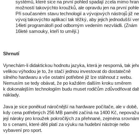
systémů, které sice na první pohled spadají zcela mimo hran
možností takovýchto kroužků, ale opravdu jen na první pohle
Při současném stavu technologií a vývojových nástrojů již ne
vývoj takovýchto aplikací tak těžký, aby jejich jednodušší ve
14letí programátoři pod odborným vedením nezvládli. (Znám
16leté samouky, kteří to umějí.)
Shrnutí
Vynechám-li didaktickou hodnotu jazyka, která je nesporná, tak jeh
velikou výhodou je to, že stačí jednou investovat do dostatečně
silného hardwaru a vše ostatní potřebné již lze stáhnout z webu.
Nemusím se tedy obávat, že po každém dalším kroku směrem
k dokonalejším technologiím budu muset rodičům zdůvodňovat dal
náklady.
Java je sice poněkud náročnější na hardware počítače, ale v době,
kdy cena potřebných 256 MB paměti začíná na 1400 Kč, nepovažuj
její nároky pro kroužek pokročilých za přehnané, zejména srovnám-
to s cenami, které děti platí za výuku na hudební nástroje nebo
vybavení pro sport.