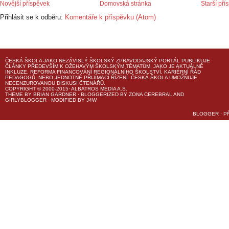
Novější příspěvek
Domovská stránka
Starší pří
Přihlásit se k odběru:
Komentáře k příspěvku (Atom)
ČESKÁ ŠKOLA
JAKO NEZÁVISLÝ ŠKOLSKÝ ZPRAVODAJSKÝ PORTÁL PUBLIKUJE
ČLÁNKY PŘEDEVŠÍM K OŽEHAVÝM ŠKOLSKÝM TÉMATŮM, JAKO JE AKTUÁLNĚ
INKLUZE, REFORMA FINANCOVÁNÍ REGIONÁLNÍHO ŠKOLSTVÍ, KARIÉRNÍ ŘÁD
PEDAGOGŮ, NEBO JEDNOTNÉ PŘIJÍMACÍ ŘÍZENÍ.
ČESKÁ ŠKOLA
UMOŽŇUJE
NECENZUROVANOU DISKUSI ČTENÁŘŮ.
COPYRIGHT © 2000-2015· ALBATROS MEDIA A.S.
THEME
BY
BRIAN GARDNER
· BLOGGERIZED BY
ZONA CEREBRAL
AND
GIRLYBLOGGER
· MODIFIED BY
J4W
BLOGGER
·
P