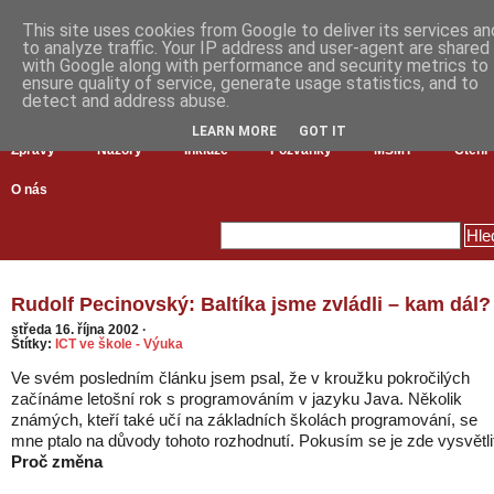
This site uses cookies from Google to deliver its services an
to analyze traffic. Your IP address and user-agent are shared
with Google along with performance and security metrics to
ensure quality of service, generate usage statistics, and to
detect and address abuse.
LEARN MORE
GOT IT
Zprávy
Názory
Inkluze
Pozvánky
MŠMT
Čtení
O nás
Rudolf Pecinovský: Baltíka jsme zvládli – kam dál?
středa 16. října 2002
·
Štítky:
ICT ve škole - Výuka
Ve svém posledním článku jsem psal, že v kroužku pokročilých
začínáme letošní rok s programováním v jazyku Java. Několik
známých, kteří také učí na základních školách programování, se
mne ptalo na důvody tohoto rozhodnutí. Pokusím se je zde vysvětli
Proč změna