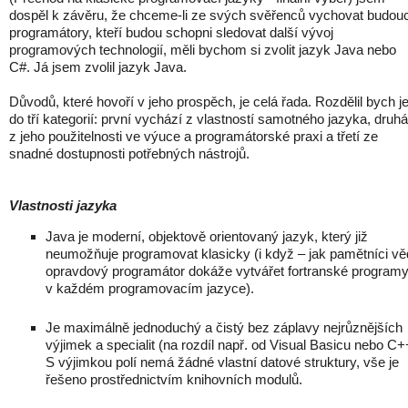
dospěl k závěru, že chceme-li ze svých svěřenců vychovat budou
programátory, kteří budou schopni sledovat další vývoj
programových technologií, měli bychom si zvolit jazyk Java nebo
C#. Já jsem zvolil jazyk Java.
Důvodů, které hovoří v jeho prospěch, je celá řada. Rozdělil bych j
do tří kategorií: první vychází z vlastností samotného jazyka, druhá
z jeho použitelnosti ve výuce a programátorské praxi a třetí ze
snadné dostupnosti potřebných nástrojů.
Vlastnosti jazyka
Java je moderní, objektově orientovaný jazyk, který již
neumožňuje programovat klasicky (i když – jak pamětníci vě
opravdový programátor dokáže vytvářet fortranské program
v každém programovacím jazyce).
Je maximálně jednoduchý a čistý bez záplavy nejrůznějších
výjimek a specialit (na rozdíl např. od Visual Basicu nebo C+
S výjimkou polí nemá žádné vlastní datové struktury, vše je
řešeno prostřednictvím knihovních modulů.