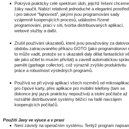
Pokrývá prakticky celé spektrum úloh, jejichž řešení chceme
žáky naučit. Nabízí relativně jednoduché a elegantní prostře
i pro takové “fajnovosti”, jakými jsou programování sady
vzájemně kooperujících procesů, událostmi řízené
programování, práci v síti, tvorba distribuovaných aplikací,
webové služby a další.
Zrušil používání ukazatelů, které jsou považovány za datovo
obdobu zatracovaného příkazu GOTO (jako programátorovi 
to může vadit, protože se s ukazateli daly dělat fantastické vě
ale jako učitel to musím přivítat) a zavedl automatickou sprá
paměti (garbage collector), což výrazně zvýšilo produktivitu
práce a robustnost výsledných programů.
Používá se při vývoji aplikací všech rozměrů od mikroaplikac
pro čipové karty, přes aplikace pro mobilní telefony (tam se
dokonce jiný jazyk prakticky nepoužívá) a stolní počítače až
rozsáhlé distribuované systémy běžící na řadě navzájem
kooperujících počítačů.
Použití Javy ve výuce a v praxi
Není závislý na operačním systému. Tentýž program napsa