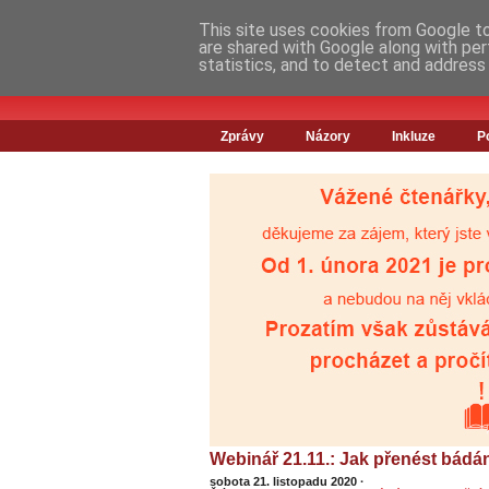
This site uses cookies from Google to 
are shared with Google along with per
statistics, and to detect and address
Zprávy
Názory
Inkluze
P
Webinář 21.11.: Jak přenést bádá
sobota 21. listopadu 2020
·