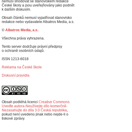
nemusí shodovat se stanoviskem redakce
České školy a jsou uveřejňovány jako podnět
k dalším diskusím.
Obsah článků nemusí vyjadřovat stanovisko
redakce nebo vydavatele Albatros Media, a.s.
©
Albatros Media, a.s.
Všechna práva vyhrazena.
Tento server dodržuje právní předpisy
o ochraně osobních údajů.
ISSN 1213-6018
Reklama na České škole
Diskusní pravidla
Obsah podléhá licenci
Creative Commons
Uveďte autora-Neužívejte dílo komerčně-
Nezasahujte do díla 3.0 Česká republika
,
p
okud není uvedeno jinak nebo nejde-li o
tiskové zprávy.