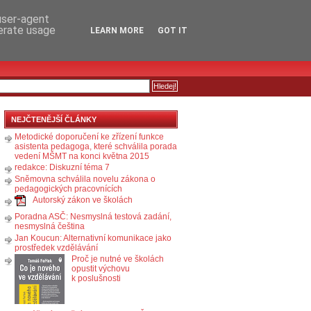
RSS
KOMENTÁŘE
 user-agent
nerate usage
LEARN MORE
GOT IT
NEJČTENĚJŠÍ ČLÁNKY
Metodické doporučení ke zřízení funkce
asistenta pedagoga, které schválila porada
vedení MŠMT na konci května 2015
redakce: Diskuzní téma 7
Sněmovna schválila novelu zákona o
pedagogických pracovnících
Autorský zákon ve školách
Poradna ASČ: Nesmyslná testová zadání,
nesmyslná čeština
Jan Koucun: Alternativní komunikace jako
prostředek vzdělávání
Proč je nutné ve školách
opustit výchovu
k poslušnosti