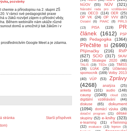
výuka
,
pozvánky
NÚV
(321)
NÚOV
(55)
Národní rada pro vzdělávání
l chemie a přírodopisu na 2. stupni ZŠ
OECD
(114)
OER
(25)
(16)
2020. V rámci své pedagogické praxe
OP VK
(24)
OP VVV
(67)
á u žáků rozvíjet zájem o přírodní vědy,
Ostatní
(6)
PIAAC
(8)
PIRLS
ducha. Během webináře nám ukáže různé
PR
sunout domů a umožnit ji tak žákům i v
PISA
(119)
(13)
článek
(1612)
PSP
Pedagogika
(1364)
(80)
 prostřednictvím Google Meet a je zdarma.
Přečtěte si
(2698)
Přijímačky
(216)
RVP
(627)
SCIO
(317)
SKAV
(148)
Strategie 2020
(46)
TIMSS
TALIS
(19)
TEDx
(10)
(39)
UJAK
(25)
Učitelský
spomocník
(169)
Volby 2013
Zprávy
(40)
VÚP
(53)
(4268)
analýza
(25)
anketa
(101)
audio
(148)
causy
(1049)
cloud
(22)
digitální vzdělávání
(44)
dokument
diskuse
(65)
(1094)
domácí výuka
(28)
dětské
dotační program
(21)
e-knihy
(323)
 stránka
Starší příspěvek
skupiny
(52)
e-learning
(31)
eTwinning
Atom)
(32)
evaluace
(13)
fejeton
(3)