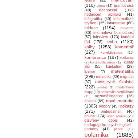
financování
festival
(22)
(310)
gramotnosti
glosa
(13)
(48)
hodnocení
(108)
hodnocení aplikací
(41)
infografika
(40)
informatické
myšlení
(35)
informatika
(60)
inkluze
(1194)
inovace
(30)
internetová bezpečnost
(57)
interview
(173)
kariérní
kniha
(1180)
řád
(178)
knihy
(1253)
komentář
(227)
konektivismus
(13)
konference
(197)
konkursy
kulatý
(7)
konstruktivismus
(19)
stůl
(55)
kurikulum
(28)
matematika
licence
(7)
(298)
metodika
(39)
migrace
ministryně školství
(87)
(222)
myšlenkové
mládež
(2)
mapy
(10)
neformální vzdělávání
nezaměstnanost
(26)
(15)
nová maturita
novela
(69)
(1305)
odkazy
odbory
(45)
(271)
ombudsman
(40)
online
(174)
open source
(23)
otevřený dopis
(42)
pedagogicko-psychologické
poradny
(41)
petice
(19)
polemika
(1885)