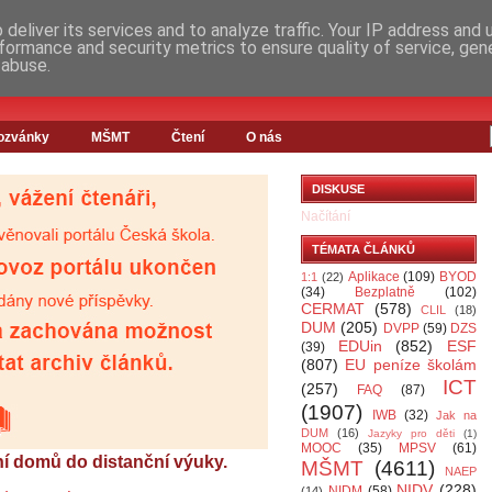
deliver its services and to analyze traffic. Your IP address and
formance and security metrics to ensure quality of service, ge
 abuse.
ozvánky
MŠMT
Čtení
O nás
DISKUSE
Načítání
TÉMATA ČLÁNKŮ
Aplikace
(109)
BYOD
1:1
(22)
(34)
Bezplatně
(102)
CERMAT
(578)
CLIL
(18)
DUM
(205)
DVPP
(59)
DZS
EDUin
(852)
ESF
(39)
(807)
EU peníze školám
ICT
(257)
FAQ
(87)
(1907)
IWB
(32)
Jak na
DUM
(16)
Jazyky pro děti
(1)
MOOC
(35)
MPSV
(61)
ní domů do distanční výuky.
MŠMT
(4611)
NAEP
NIDV
(228)
NIDM
(58)
(14)