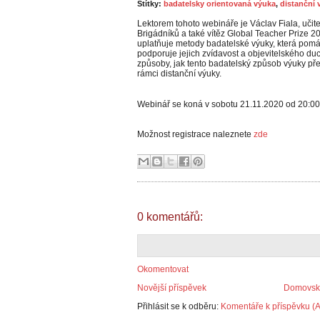
Štítky:
badatelsky orientovaná výuka
,
distanční 
Lektorem tohoto webináře je Václav Fiala, učite
Brigádníků a také vítěz Global Teacher Prize 
uplatňuje metody badatelské výuky, která pomáh
podporuje jejich zvídavost a objevitelského 
způsoby, jak tento badatelský způsob výuky pře
rámci distanční výuky.
Webinář se koná v sobotu 21.11.2020 od 20:00
Možnost registrace naleznete
zde
0 komentářů:
Okomentovat
Novější příspěvek
Domovská
Přihlásit se k odběru:
Komentáře k příspěvku (