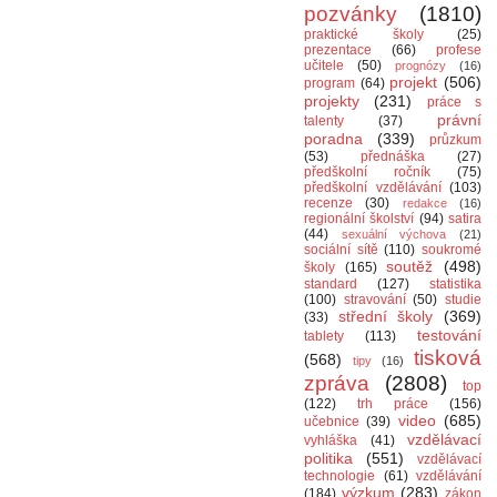
pozvánky
(1810)
praktické školy
(25)
prezentace
(66)
profese
učitele
(50)
prognózy
(16)
projekt
(506)
program
(64)
projekty
(231)
práce s
právní
talenty
(37)
poradna
(339)
průzkum
(53)
přednáška
(27)
předškolní ročník
(75)
předškolní vzdělávání
(103)
recenze
(30)
redakce
(16)
regionální školství
(94)
satira
(44)
sexuální výchova
(21)
sociální sítě
(110)
soukromé
soutěž
(498)
školy
(165)
standard
(127)
statistika
(100)
stravování
(50)
studie
střední školy
(369)
(33)
testování
tablety
(113)
tisková
(568)
tipy
(16)
zpráva
(2808)
top
(122)
trh práce
(156)
video
(685)
učebnice
(39)
vzdělávací
vyhláška
(41)
politika
(551)
vzdělávací
technologie
(61)
vzdělávání
výzkum
(283)
(184)
zákon