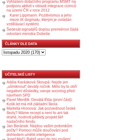
Vyhlášení dotačního programu MŠMT na
podporu aktivit v oblasti integrace cizinců
na území ČR v roce 2012
Karel Lippmann: Pozitivismus a jeho
meze (K dogmatu, kterým je ovládán
vzdělávací systém)
Šedesát signatářů dopisu premiérovi žádá
odvolání ministra Dobeše
ČLÁNKY DLE DATA
UČITELSKÉ LISTY
Adéla Karásková Skoupá: Nejde jen
„ušmiknout“ devátý ročník. Mělo by to obří
negativní důsledky, varuje sociolog před
návrhem SPD
Pavel Mentlík: Devátá třída (první část):
Kolik let má mít základní škola
Markéta Hronová: Jak pozvednout české
školy? Máme recept a není to ani tak
drahé, hodnotí pětiletý projekt šéf
nadačního fondu
Jan Beránek: Nejdou vašim potomkům
počty? Pomoci může doučování pod
dohledem umělé inteligence
Josef Mačí: Babiš vrací do hry zrušení