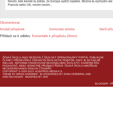
Nevím, kde berete tu jistotu, že Evropa vydrží nejdéle. Možná ta východní ale
Francie nebo UK, nevim nevim...
Okomentovat
Novější příspěvek
Domovská stránka
Starší pří
Přihlásit se k odběru:
Komentáře k příspěvku (Atom)
ČESKÁ ŠKOLA
JAKO NEZÁVISLÝ ŠKOLSKÝ ZPRAVODAJSKÝ PORTÁL PUBLIKUJE
ČLÁNKY PŘEDEVŠÍM K OŽEHAVÝM ŠKOLSKÝM TÉMATŮM, JAKO JE AKTUÁLNĚ
INKLUZE, REFORMA FINANCOVÁNÍ REGIONÁLNÍHO ŠKOLSTVÍ, KARIÉRNÍ ŘÁD
PEDAGOGŮ, NEBO JEDNOTNÉ PŘIJÍMACÍ ŘÍZENÍ.
ČESKÁ ŠKOLA
UMOŽŇUJE
NECENZUROVANOU DISKUSI ČTENÁŘŮ.
COPYRIGHT © 2000-2015· ALBATROS MEDIA A.S.
THEME
BY
BRIAN GARDNER
· BLOGGERIZED BY
ZONA CEREBRAL
AND
GIRLYBLOGGER
· MODIFIED BY
J4W
BLOGGER
·
P