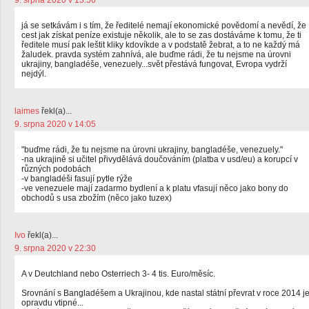
9. srpna 2020 v 13:56
já se setkávám i s tím, že ředitelé nemají ekonomické povědomí a nevědí, že
cest jak získat peníze existuje několik, ale to se zas dostáváme k tomu, že ti
ředitele musí pak leštit kliky kdovíkde a v podstatě žebrat, a to ne každý má
žaludek. pravda systém zahnívá, ale buďme rádi, že tu nejsme na úrovni
ukrajiny, bangladéše, venezuely...svět přestává fungovat, Evropa vydrží
nejdýl.
laimes
řekl(a)...
9. srpna 2020 v 14:05
"buďme rádi, že tu nejsme na úrovni ukrajiny, bangladéše, venezuely."
-na ukrajině si učitel přivydělává doučováním (platba v usd/eu) a korupcí v
různých podobách
-v bangladéši fasují pytle rýže
-ve venezuele mají zadarmo bydlení a k platu vfasují něco jako bony do
obchodů s usa zbožím (něco jako tuzex)
Ivo
řekl(a)...
9. srpna 2020 v 22:30
A v Deutchland nebo Osterriech 3- 4 tis. Euro/měsíc.
Srovnání s Bangladéšem a Ukrajinou, kde nastal státní převrat v roce 2014 j
opravdu vtipné...