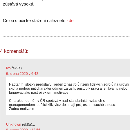
zůstává vysoká.
Celou studii ke stažení naleznete
zde
4 komentářů:
Ivo
řekl(a)...
9. srpna 2020 v 6:42
Nadtarifní složky představují jeden z nástrojů řízení lidských zdrojů na úrovni
škol a mohou mít charakter odměn za úsilí, přístup k práci a její kvalitu nebo
fungovat jako nástroj externí motivace.
Charakter odměn v ČR spočívá v nad-standartních vztazích s
managementem. Leštiči klik, vlez do...mají pré, ostatní suché z nosu.
Žádná motivace...
Unknown
řekl(a)...