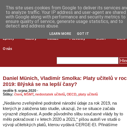
This site uses cookies from Google to deliver its services an
to analyze traffic. Your IP address and user-agent are shared
with Google along with performance and security metrics to
ensure quality of service, generate usage statistics, and to
detect and address abuse.
LEARN MORE
GOT IT
Zprávy
Názory
Inkluze
Pozvánky
MŠMT
Čtení
O nás
Daniel Münich, Vladimír Smolka: Platy učitelů v ro
2019: Blýská se na lepší časy?
neděle 9. srpna 2020
·
Štítky:
čtení
,
MŠMT
,
nedostatek učitelů
,
OECD
,
platy učitelů
„Nedávno zveřejněné podrobné národní údaje za rok 2019, na
kterých je založena tato studie, ukazují, že se situace začala
výrazně zlepšovat. A podle původního slibu současné vlády by to
mělo pokračovat i v letech 2020 a 2021,“ píšou autoři ve studii o
vývoji učitelských platů, kterou vydává CERGE-EI. Přinášíme