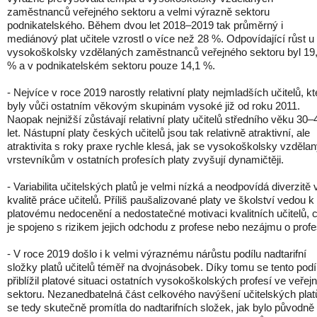
zaměstnanců veřejného sektoru a velmi výrazně sektoru
podnikatelského. Během dvou let 2018–2019 tak průměrný i
mediánový plat učitele vzrostl o více než 28 %. Odpovídající růst u
vysokoškolsky vzdělaných zaměstnanců veřejného sektoru byl 19
% a v podnikatelském sektoru pouze 14,1 %.
- Nejvíce v roce 2019 narostly relativní platy nejmladších učitelů, kt
byly vůči ostatním věkovým skupinám vysoké již od roku 2011.
Naopak nejnižší zůstávají relativní platy učitelů středního věku 30–
let. Nástupní platy českých učitelů jsou tak relativně atraktivní, ale
atraktivita s roky praxe rychle klesá, jak se vysokoškolsky vzděl
vrstevníkům v ostatních profesích platy zvyšují dynamičtěji.
- Variabilita učitelských platů je velmi nízká a neodpovídá diverzitě 
kvalitě práce učitelů. Příliš paušalizované platy ve školství vedou k
platovému nedocenění a nedostatečné motivaci kvalitních učitelů, 
je spojeno s rizikem jejich odchodu z profese nebo nezájmu o profe
- V roce 2019 došlo i k velmi výraznému nárůstu podílu nadtarifní
složky platů učitelů téměř na dvojnásobek. Díky tomu se tento podí
přiblížil platové situaci ostatních vysokoškolských profesí ve veře
sektoru. Nezanedbatelná část celkového navýšení učitelských plat
se tedy skutečně promítla do nadtarifních složek, jak bylo původně