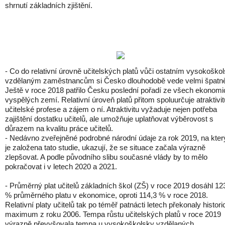
shrnutí základních zjištění.
- Co do relativní úrovně učitelských platů vůči ostatním vysokoško
vzdělaným zaměstnancům si Česko dlouhodobě vede velmi špatn
Ještě v roce 2018 patřilo Česku poslední pořadí ze všech ekonom
vyspělých zemí. Relativní úroveň platů přitom spoluurčuje atraktivit
učitelské profese a zájem o ní. Atraktivitu vyžaduje nejen potřeba
zajištění dostatku učitelů, ale umožňuje uplatňovat výběrovost s
důrazem na kvalitu práce učitelů.
- Nedávno zveřejněné podrobné národní údaje za rok 2019, na kte
je založena tato studie, ukazují, že se situace začala výrazně
zlepšovat. A podle původního slibu současné vlády by to mělo
pokračovat i v letech 2020 a 2021.
- Průměrný plat učitelů základních škol (ZŠ) v roce 2019 dosáhl 12
% průměrného platu v ekonomice, oproti 114,3 % v roce 2018.
Relativní platy učitelů tak po téměř patnácti letech překonaly histor
maximum z roku 2006. Tempa růstu učitelských platů v roce 2019
výrazně převyšovala tempa u vysokoškolsky vzdělaných