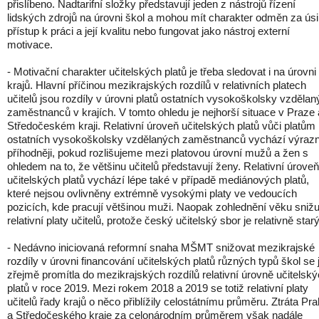
přislíbeno. Nadtarifní složky představují jeden z nástrojů řízení
lidských zdrojů na úrovni škol a mohou mít charakter odměn za úsil
přístup k práci a její kvalitu nebo fungovat jako nástroj externí
motivace.
- Motivační charakter učitelských platů je třeba sledovat i na úrovni
krajů. Hlavní příčinou mezikrajských rozdílů v relativních platech
učitelů jsou rozdíly v úrovni platů ostatních vysokoškolsky vzděla
zaměstnanců v krajích. V tomto ohledu je nejhorší situace v Praze 
Středočeském kraji. Relativní úroveň učitelských platů vůči platům
ostatních vysokoškolsky vzdělaných zaměstnanců vychází výraz
příhodněji, pokud rozlišujeme mezi platovou úrovní mužů a žen s
ohledem na to, že většinu učitelů představují ženy. Relativní úroveň
učitelských platů vychází lépe také v případě mediánových platů,
které nejsou ovlivněny extrémně vysokými platy ve vedoucích
pozicích, kde pracují většinou muži. Naopak zohlednění věku snižu
relativní platy učitelů, protože český učitelský sbor je relativně starý
- Nedávno iniciovaná reformní snaha MŠMT snižovat mezikrajské
rozdíly v úrovni financování učitelských platů různých typů škol se j
zřejmě promítla do mezikrajských rozdílů relativní úrovně učitelsk
platů v roce 2019. Mezi rokem 2018 a 2019 se totiž relativní platy
učitelů řady krajů o něco přiblížily celostátnímu průměru. Ztráta Pr
a Středočeského kraje za celonárodním průměrem však nadále