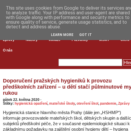
This site uses cookies from Google to deliver its services an
to analyze traffic. Your IP address and user-agent are shared
with Google along with performance and security metrics to
ensure quality of service, generate usage statistics, and to
detect and address abuse.
LEARN MORE
GOT IT
Zprávy
Názory
Inkluze
Pozvánky
MŠMT
Čtení
O nás
Doporučení pražských hygieniků k provozu
předškolních zařízení – u dětí stačí půlminutové my
rukou
pátek 22. května 2020
·
Štítky:
hygienická opatření
,
mateřské školy
,
otevření škol
,
pandemie
,
Zprávy
Hygienická stanice hlavního města Prahy (dále jen „HSHMP“)
informuje provozovatele mateřských škol, dětských skupin a další
subjektů předškolní péče, že v současné epidemiologické situaci k
základnímu požadavku na zajištění osobní hygieny dětí – hygiena