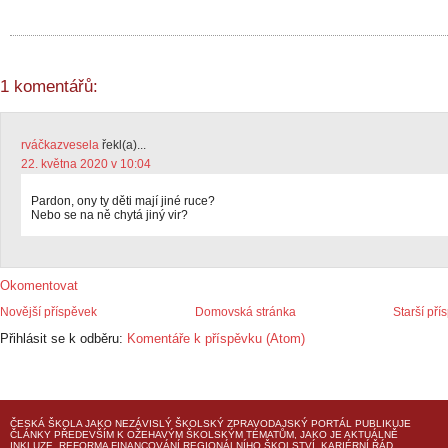
1 komentářů:
rváčkazvesela
řekl(a)...
22. května 2020 v 10:04
Pardon, ony ty děti mají jiné ruce?
Nebo se na ně chytá jiný vir?
Okomentovat
Novější příspěvek
Domovská stránka
Starší pří
Přihlásit se k odběru:
Komentáře k příspěvku (Atom)
ČESKÁ ŠKOLA
JAKO NEZÁVISLÝ ŠKOLSKÝ ZPRAVODAJSKÝ PORTÁL PUBLIKUJE
ČLÁNKY PŘEDEVŠÍM K OŽEHAVÝM ŠKOLSKÝM TÉMATŮM, JAKO JE AKTUÁLNĚ
INKLUZE, REFORMA FINANCOVÁNÍ REGIONÁLNÍHO ŠKOLSTVÍ, KARIÉRNÍ ŘÁD