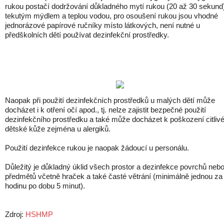
rukou postačí dodržování důkladného mytí rukou (20 až 30 sekund
tekutým mýdlem a teplou vodou, pro osoušení rukou jsou vhodné
jednorázové papírové ručníky místo látkových, není nutné u
předškolních dětí používat dezinfekční prostředky.
Naopak při použití dezinfekčních prostředků u malých dětí může
docházet i k otření očí apod., tj. nelze zajistit bezpečné použití
dezinfekčního prostředku a také může docházet k poškození citliv
dětské kůže zejména u alergiků.
Použití dezinfekce rukou je naopak žádoucí u personálu.
Důležitý je důkladný úklid všech prostor a dezinfekce povrchů neb
předmětů včetně hraček a také časté větrání (minimálně jednou za
hodinu po dobu 5 minut).
Zdroj:
HSHMP