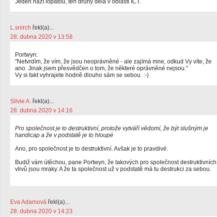
Jeden hází lopatou, ten druhý dělá v oblasti ICT.
L.snirch
řekl(a)...
28. dubna 2020 v 13:58
Portwyn:
"Netvrdím, že vím, že jsou neoprávněné - ale zajímá mne, odkud Vy víte, že
ano. Jinak jsem přesvědčen o tom, že některé oprávněné nejsou."
Vy si fakt vyhrajete hodně dlouho sám se sebou. :-)
Silvie A.
řekl(a)...
28. dubna 2020 v 14:16
Pro společnost je to destruktivní, protože vytváří vědomí, že být slušným je
handicap a že v podstatě je to hloupé
Ano, pro společnost je to destruktivní. Avšak je to pravdivé.
Budiž vám útěchou, pane Portwyn, že takových pro společnost destruktivních
vlivů jsou mraky. A že ta společnost už v podstatě má tu destrukci za sebou.
Eva Adamová
řekl(a)...
28. dubna 2020 v 14:23