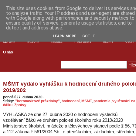
This site uses cookies from Google to deliver its services an
to analyze traffic. Your IP address and user-agent are shared
with Google along with performance and security metrics to
ensure quality of service, generate usage statistics, and to
detect and address abuse.
LEARN MORE
GOT IT
Zprávy
Názory
Inkluze
Pozvánky
MŠMT
Čtení
O nás
MŠMT vydalo vyhlášku k hodnocení druhého polole
2019/202
pondělí 27. dubna 2020
·
Štítky:
"koronavirové prázdniny"
,
hodnocení
,
MŠMT
,
pandemie
,
vyučování na
dálku
,
Zprávy
VYHLÁŠKA ze dne 27. dubna 2020 o hodnocení výsledků
vzdělávání žáků ve druhém pololetí školního roku 2019/2020
Ministerstvo školství, mládeže a tělovýchovy stanoví podle § 56, 7
a 112 zákona č.561/2004 Sb., o předškolním, základním, středním,