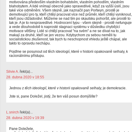
motivována především vlastním bohatstvím, vlastním pohodlím, vlastním
blahobytem. A lidé vnímají obecně jako spravedlivé, když za vyšší úsilí, jsou
také více odměněni. Všem stejně, jak naznačil pan Portwyn, prostě je
demotivující pro ty, kteří chtějí pracovat více než průměr, kteří chtějí vyniknout,
kteří jsou ctižádostiví. Můžeme se nad tím po skautsku pohoršit, ale prostě to
tak je. A je to nespravedlivé. Hodnocení typu - všem stejně - prostě nefunguje
a vede dlouhodobě k naprosté stagnaci systému v důsledku chybějící
motivace většiny. Lidé si chtějí pracovat "na svém" a ne se dívat na to, jak
makají za druhé, kteří se jen vezou. Kdybychom za sebou neměli tu
socialistickou zkušenost, tak bych tu neschopnost vhledu ještě chápal, ale
takto to opravdu nechápu.
Pojďme se posunout od těch ideologií, které v historii opakovaně selhaly, k
racionálnímu přístupu.
Silvie A.
řekl(a)...
28. dubna 2020 v 18:55
Jednou z
těch ideologií, které v historii opakovaně selhaly,
je demokracie.
Jste si, pane Doležel, jistý, že ten váš posun domýšlíte?
L.snirch
řekl(a)...
28. dubna 2020 v 19:39
Pane Doležele,