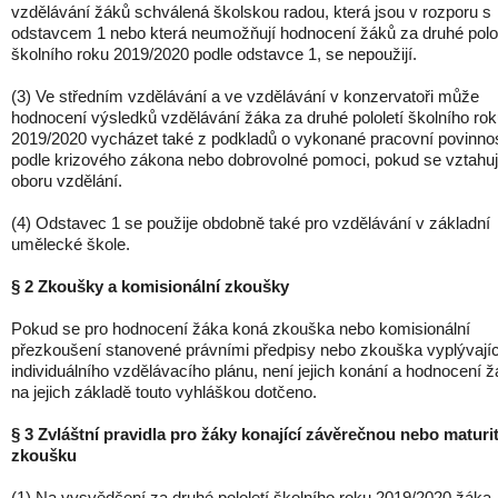
vzdělávání žáků schválená školskou radou, která jsou v rozporu s
odstavcem 1 nebo která neumožňují hodnocení žáků za druhé polol
školního roku 2019/2020 podle odstavce 1, se nepoužijí.
(3) Ve středním vzdělávání a ve vzdělávání v konzervatoři může
hodnocení výsledků vzdělávání žáka za druhé pololetí školního ro
2019/2020 vycházet také z podkladů o vykonané pracovní povinnos
podle krizového zákona nebo dobrovolné pomoci, pokud se vztahuj
oboru vzdělání.
(4) Odstavec 1 se použije obdobně také pro vzdělávání v základní
umělecké škole.
§ 2 Zkoušky a komisionální zkoušky
Pokud se pro hodnocení žáka koná zkouška nebo komisionální
přezkoušení stanovené právními předpisy nebo zkouška vyplývajíc
individuálního vzdělávacího plánu, není jejich konání a hodnocení 
na jejich základě touto vyhláškou dotčeno.
§ 3 Zvláštní pravidla pro žáky konající závěrečnou nebo maturi
zkoušku
(1) Na vysvědčení za druhé pololetí školního roku 2019/2020 žáka