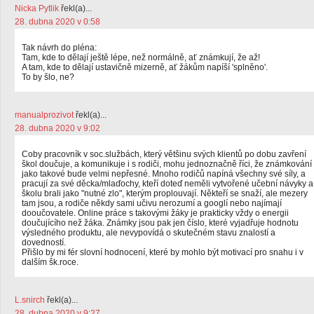
Nicka Pytlik
řekl(a)...
28. dubna 2020 v 0:58
Tak návrh do pléna:
Tam, kde to dělají ještě lépe, než normálně, ať známkují, že až!
A tam, kde to dělají ustavičně mizerně, ať žákům napíší 'splněno'.
To by šlo, ne?
manualprozivot
řekl(a)...
28. dubna 2020 v 9:02
Coby pracovník v soc.službách, který většinu svých klientů po dobu zavření
škol doučuje, a komunikuje i s rodiči, mohu jednoznačně říci, že známkování
jako takové bude velmi nepřesné. Mnoho rodičů napíná všechny své síly, a
pracují za své děcka/mlaďochy, kteří doteď neměli vytvořené učební návyky a
školu brali jako "nutné zlo", kterým proplouvají. Někteří se snaží, ale mezery
tam jsou, a rodiče někdy sami učivu nerozumí a googlí nebo najímají
dooučovatele. Online práce s takovými žáky je prakticky vždy o energii
doučujícího než žáka. Známky jsou pak jen číslo, které vyjadřuje hodnotu
výsledného produktu, ale nevypovídá o skutečném stavu znalostí a
dovedností.
Přišlo by mi fér slovní hodnocení, které by mohlo být motivací pro snahu i v
dalším šk.roce.
L.snirch
řekl(a)...
28. dubna 2020 v 9:27