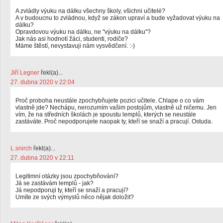
A zvládly výuku na dálku všechny školy, všichni učitelé?
A v budoucnu to zvládnou, když se zákon upraví a bude vyžadovat výuku na
dálku?
Opravdovou výuku na dálku, ne "výuku na dálku"?
Jak nás asi hodnotí žáci, studenti, rodiče?
Máme štěstí, nevystavuji nám vysvědčení. :-)
Jiří Legner
řekl(a)...
27. dubna 2020 v 22:04
Proč proboha neustále zpochybňujete pozici učitele. Chlape o co vám
vlastně jde? Nechápu, nerozumím vašim postojům, vlastně už ničemu. Jen
vím, že na středních školách je spoustu lemplů, kterých se neustále
zastáváte. Proč nepodporujete naopak ty, kteří se snaží a pracují. Ostuda.
L.snirch
řekl(a)...
27. dubna 2020 v 22:11
Legitimní otázky jsou zpochybňování?
Já se zastávám lemplů - jak?
Já nepodporuji ty, kteří se snaží a pracují?
Umíte ze svých výmyslů něco nějak doložit?