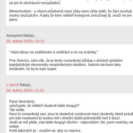
se jim to obcházení nevyplatilo).
Mimochodem - u všech průzkumů mezi žáky jsem vždy viděl, že žáci oceňují
snahu vyučujícího. A taky že toho někteří kolegové zneužívají (tj. snaží se jen
jako).
Anonymní řekl(a)...
28. dubna 2020 v 10:31
" klást důraz na vzdělávání a vzdělání a ne na známky."
Pne Snirchu, sám víte, že je tento romantický přístup v dobách globální
kapitalistické ekonomiky nesplnitelným ideálem. Jedním dechem taky
dodávám, že by to bylo super.
L.snirch
řekl(a)...
28. dubna 2020 v 11:52
Pane Neznámý,
vylučujete, že někteří studenti takto fungují?
Tak vidíte.
Není to romantický sen, jsou to skutečné osobnosti mezi studenty, které práv
pro toto nastavení to budou mít v dnešní době jednodušší než ti druzí.
Jestli se mě ptáte, zda takto fungují všichni - odpovídám: Ne, jsem realista, n
snílek.
Kolik takových je - snažím se, aby co nejvíce.