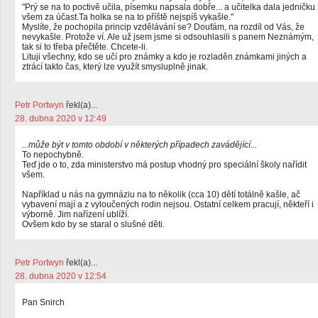
"Prý se na to poctivě učila, písemku napsala dobře... a učitelka dala jedničku
všem za účast.Ta holka se na to příště nejspíš vykašle."
Myslíte, že pochopila princip vzdělávání se? Doufám, na rozdíl od Vás, že
nevykašle. Protože ví. Ale už jsem jsme si odsouhlasili s panem Neznámým,
tak si to třeba přečtěte. Chcete-li.
Lituji všechny, kdo se učí pro známky a kdo je rozladěn známkami jiných a
ztrácí takto čas, který lze využít smysluplně jinak.
Petr Portwyn
řekl(a)...
28. dubna 2020 v 12:49
...může být v tomto období v některých případech zavádějící...
To nepochybně.
Teď jde o to, zda ministerstvo má postup vhodný pro speciální školy nařídit
všem.
Například u nás na gymnáziu na to několik (cca 10) dětí totálně kašle, ač
vybavení mají a z vyloučených rodin nejsou. Ostatní celkem pracují, někteří i
výborně. Jim nařízení ublíží.
Ovšem kdo by se staral o slušné děti.
Petr Portwyn
řekl(a)...
28. dubna 2020 v 12:54
Pan Snirch