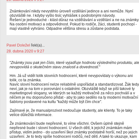
Známkování nikdy nevystihlo úroveň vzdělání jedince a ani nemůže. Nyní
obzvláště ne. I kdyby vyšlo tisíc vyhlášek s podrobnými návody.
Řešení je jednoduché - klást důraz na vzdělávání a vzdělání a ne na známky
Na osobní motivaci a odpovědnost. Pokud to rodiče, žáci, studenti pochopí -
mají vlastně vyhráno. Odpadne většina stresu a zůstane podstata.
Pavel Doležel
řekl(a)...
28. dubna 2020 v 9:27
"
Známky jsou pak jen číslo, které vyjadřuje hodnotu výsledného produktu, al
nevypovídá o skutečném stavu znalostí a dovedností.
"
Hm. Já už viděl tolik slovních hodnocení, které nevypovídaly o výkonu ani
tolik, co ta známka.
Navíc slovní hodnocení nelze reliabilně uspořádat a standardizovat. Žák tedy
neví, jak je na tom v porovnání s ostatními. Obzvláště když se píší takové ty
marketingové slogany, ve kterých se každý motivačně za něco pochválí a v
něčem je mu doporučeno přidat - aby to jako sedělo na ty moderní motivační
šablony postavené na kultu "každý může být čím chce".
Zajímavé je, že manualprozivot nedoučuje studenty, ale klienty. To je taky
velice důležitá informace.
Že známkování bude nepřesné, to víme všichni. Ovšem úplně stejně
nepřesné bude i slovní hodnocení. U všech dětí, k jejichž známkám mám
přístup, vidím jedno - do uzavření škol známky podstatně horší, než po jejich
uzavření. Je to tedy spíše hodnocení rodičů, než dětí. A také to ukazuje, kam