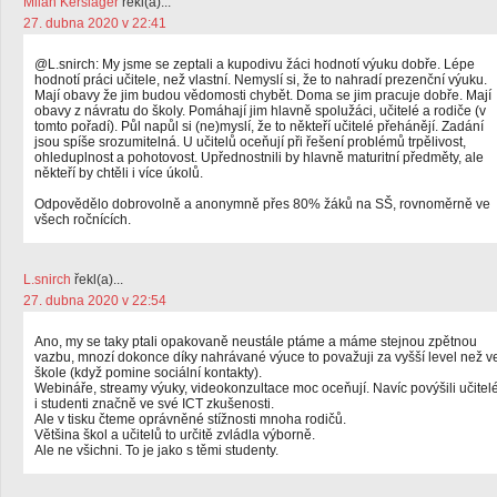
Milan Keršláger
řekl(a)...
27. dubna 2020 v 22:41
@L.snirch: My jsme se zeptali a kupodivu žáci hodnotí výuku dobře. Lépe
hodnotí práci učitele, než vlastní. Nemyslí si, že to nahradí prezenční výuku.
Mají obavy že jim budou vědomosti chybět. Doma se jim pracuje dobře. Mají
obavy z návratu do školy. Pomáhají jim hlavně spolužáci, učitelé a rodiče (v
tomto pořadí). Půl napůl si (ne)myslí, že to někteří učitelé přehánějí. Zadání
jsou spíše srozumitelná. U učitelů oceňují při řešení problémů trpělivost,
ohleduplnost a pohotovost. Upřednostnili by hlavně maturitní předměty, ale
někteří by chtěli i více úkolů.
Odpovědělo dobrovolně a anonymně přes 80% žáků na SŠ, rovnoměrně ve
všech ročnících.
L.snirch
řekl(a)...
27. dubna 2020 v 22:54
Ano, my se taky ptali opakovaně neustále ptáme a máme stejnou zpětnou
vazbu, mnozí dokonce díky nahrávané výuce to považuji za vyšší level než v
škole (když pomine sociální kontakty).
Webináře, streamy výuky, videokonzultace moc oceňují. Navíc povýšili učitel
i studenti značně ve své ICT zkušenosti.
Ale v tisku čteme oprávněné stížnosti mnoha rodičů.
Většina škol a učitelů to určitě zvládla výborně.
Ale ne všichni. To je jako s těmi studenty.