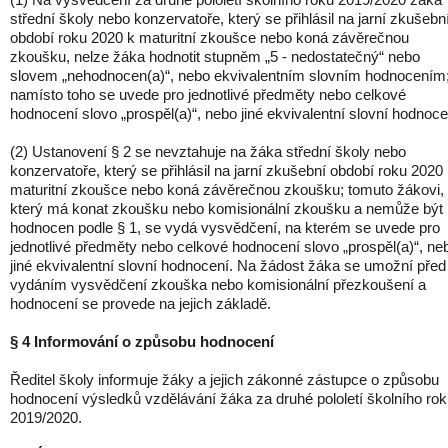
střední školy nebo konzervatoře, který se přihlásil na jarní zkušebn
období roku 2020 k maturitní zkoušce nebo koná závěrečnou
zkoušku, nelze žáka hodnotit stupněm „5 - nedostatečný“ nebo
slovem „nehodnocen(a)“, nebo ekvivalentním slovním hodnocením
namísto toho se uvede pro jednotlivé předměty nebo celkové
hodnocení slovo „prospěl(a)“, nebo jiné ekvivalentní slovní hodnoce
(2) Ustanovení § 2 se nevztahuje na žáka střední školy nebo
konzervatoře, který se přihlásil na jarní zkušební období roku 2020
maturitní zkoušce nebo koná závěrečnou zkoušku; tomuto žákovi,
který má konat zkoušku nebo komisionální zkoušku a nemůže být
hodnocen podle § 1, se vydá vysvědčení, na kterém se uvede pro
jednotlivé předměty nebo celkové hodnocení slovo „prospěl(a)“, ne
jiné ekvivalentní slovní hodnocení. Na žádost žáka se umožní před
vydáním vysvědčení zkouška nebo komisionální přezkoušení a
hodnocení se provede na jejich základě.
§ 4 Informování o způsobu hodnocení
Ředitel školy informuje žáky a jejich zákonné zástupce o způsobu
hodnocení výsledků vzdělávání žáka za druhé pololetí školního ro
2019/2020.