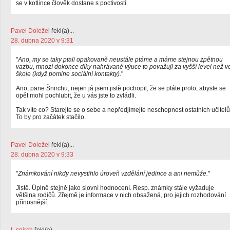
se v kotlince člověk dostane s poctivostí.
Pavel Doležel
řekl(a)...
28. dubna 2020 v 9:31
"
Ano, my se taky ptali opakovaně neustále ptáme a máme stejnou zpětnou
vazbu, mnozí dokonce díky nahrávané výuce to považuji za vyšší level než v
škole (když pomine sociální kontakty).
"
Ano, pane Šnirchu, nejen já jsem jistě pochopil, že se ptáte proto, abyste se
opět mohl pochlubit, že u vás jste to zvládli.
Tak víte co? Starejte se o sebe a nepředjímejte neschopnost ostatních učitelů
To by pro začátek stačilo.
Pavel Doležel
řekl(a)...
28. dubna 2020 v 9:33
"
Známkování nikdy nevystihlo úroveň vzdělání jedince a ani nemůže.
"
Jistě. Úplně stejně jako slovní hodnocení. Resp. známky stále vyžaduje
většina rodičů. Zřejmě je informace v nich obsažená, pro jejich rozhodování
přínosnější.