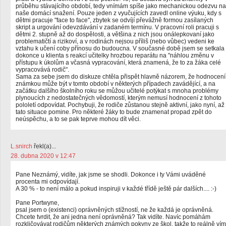
průběhu stávajícího období, tedy vnímám spíše jako mechanickou odezvu na
naše domácí snažení. Pouze jeden z vyučujících zavedl online výuku, kdy s
dětmi pracuje "face to face", zbytek se odvíjí převážně formou zasílaných
skript a urgování odevzdávání v zadaném termínu. V pracovní roli pracuji s
dětmi 2. stupně až do dospělosti, a většina z nich jsou onálepkovaní jako
problematičtí a rizikoví, a v rodinách nejsou příliš (nebo vůbec) vedeni ke
vztahu k učení coby přínosu do budoucna. V současné době jsem se setkala
dokonce u klienta s reakcí učitelky hrozbou reparátu na "náhlou změnu v
přístupu k úkolům a včasná vypracování, která znamená, že to za žáka celé
vypracovává rodič".
Sama za sebe jsem do diskuze chtěla přispět hlavně názorem, že hodnocení
známkou může být v tomto období v některých případech zavádějící, a na
začátku dalšího školního roku se můžou učitelé potýkat s mnoha problémy
plynoucích z nedostatečných vědomostí, kterým nemusí hodnocení z tohoto
pololetí odpovídat. Pochybuji, že rodiče zůstanou stejně aktivní, jako nyní, až
tato situace pomine. Pro některé žáky to bude znamenat propad zpět do
neúspěchu, a to se pak teprve mohou dít věci.
L.snirch
řekl(a)...
28. dubna 2020 v 12:47
Pane Neznámý, vidíte, jak jsme se shodli. Dokonce i ty Vámi uváděné
procenta mi odpovídají.
A 30 % - to není málo a pokud inspiruji v každé třídě ještě pár dalších.... :-)
Pane Portwyne,
psal jsem o (existenci) oprávněných stížností, ne že každá je oprávněná.
Chcete tvrdit, že ani jedna není oprávněná? Tak vidíte. Navíc pomáhám
rozkličovávat rodičům některých známých pokyny ze škol, takže to reálně vím