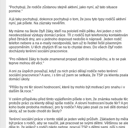
"Pochybuji, že rodiče zůstanou stejně aktivní, jako nyní, až tato situace
pomine."
A já taky pochybuji, dokonce pochybuji o tom, že jsou tyto typy rodičů aktivní
nyní, jak píšete. Na zázraky nevěřím.
My máme na škole čtyři žáky, kteří na pololetí měli pětku. Ani jeden z nich
neodevzdával výstupy domácí práce. Tři z rodičů byli telefonicky kontaktován
před čtrnácti dny, ani u jednoho doposud nedošlo k nápravě. Jeden rodič
telefon nebere a na e-maily neodpovídá, tam už to ředitel řešil písemným
upozorněním. U těch zbylých tří se na to chystal dnes. Do všech čtyř rodin
docházely terénní sociální pracovnice.
"Pro některé žáky to bude znamenat propad zpět do neúspěchu, a to se pak
teprve mohou dít věci."
A oni za úspěch považují, když za nich práci dělají rodiče nebo terénní
sociální pracovnice? A ano, i s tím už jsem se setkala, že TSP za klienta psal
domácí úkoly.
"Přišlo by mi fér slovní hodnocení, které by mohlo být motivací pro snahu i v
dalším šk.roce."
V celém příspěvku před tímto vyjádřením píšete o tom, že známka nebude fér
protože práci za klienty dělají spíše rodiče. A slovní hodnocení bude fér? A pr
koho bude proboha motivací, pro ty rodiče? Aby jako psali za své děti domácí
úkoly, až se bude chodit do školy?
Terénní sociální práce v tomto státě je jeden velký průšvih. Základem by měl
být práce s rodiči, aby se naučili, jak pracovat se svými dětmi. Většinou se al
děje to, že jelikož s rodiči nikdo nehne, pracují TSP s dětmi sami, píší s nimi