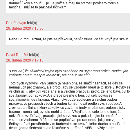
domácí úkoly a doučují je. Jelikož ale mají na starosti povícero rodin a
nestíhají, míjí se to pak celé účinkem.
Petr Portwyn
řekl(a)...
28. dubna 2020 v 15:30
Pane Snirchu, uznat, že jste se překoukl, není ostuda. Zvlášť když jste skaut.
Pavel Doležel
řekl(a)...
28. dubna 2020 v 17:13
"
Ona vidí, že flákačství jiných bylo označeno za "výbornou práci". Nevím, jak
chápete pojem "nespravedlnost", ale ona to tak cítí.
"
Toto bych vyzdvihl. Pan Šnirch (a nejen on), se snaží naznačit, že děti se
nemají učit pro známky, ale proto, aby se vzdělaly. Ideál je to skvělý. Kdyby s
všichni učili, aby byli vzdělanější a všichni pracovali proto, že je to baví, byl b
svět krásný, pohádkový. Ale přece přesně o tom, byl celý pokus se
socialismem. Idea krásná. Vlastnictví bude společné a všichni budou
pracovat ve prospěch všech a budou konzumovat podle svých potřeb. A
zrovna pan Šnirch, který cokoliv, co zavání minulým režimem, eufemisticky
řečeno - nemá rád, by toto mohl chápat. Vždyť přece celé je to o tom, že
někteří se vzdělávají, pracují a jiní se vezou a pokud je jim to umožněno,
vezou se zadarmo. Můžeme se poplácávat po ramenou, jak jsme z jedné
třetiny udělali prostřednictvím budovatelsko-svazáckého ducha a nadšení
dvacetjedna šedesátin, ale řekněme si upřímně, většina vždy bude