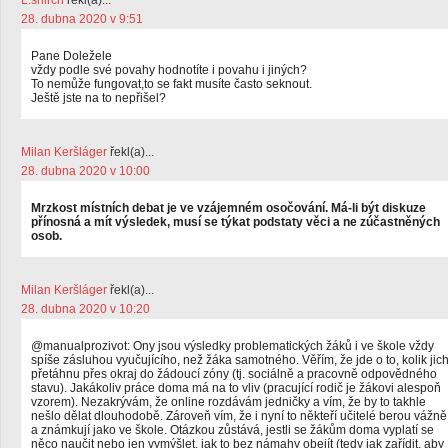
L.snirch
řekl(a)...
28. dubna 2020 v 9:51
Pane Doležele
vždy podle své povahy hodnotíte i povahu i jiných?
To nemůže fungovat,to se fakt musíte často seknout.
Ještě jste na to nepřišel?
Milan Keršláger
řekl(a)...
28. dubna 2020 v 10:00
Mrzkost místních debat je ve vzájemném osočování. Má-li být diskuze
přínosná a mít výsledek, musí se týkat podstaty věci a ne zúčastněných
osob.
Milan Keršláger
řekl(a)...
28. dubna 2020 v 10:20
@manualprozivot: Ony jsou výsledky problematických žáků i ve škole vždy
spíše zásluhou vyučujícího, než žáka samotného. Věřím, že jde o to, kolik jic
přetáhnu přes okraj do žádoucí zóny (tj. sociálně a pracovně odpovědného
stavu). Jakákoliv práce doma má na to vliv (pracující rodič je žákovi alespoň
vzorem). Nezakrývám, že online rozdávám jedničky a vím, že by to takhle
nešlo dělat dlouhodobě. Zároveň vím, že i nyní to někteří učitelé berou vážně
a známkují jako ve škole. Otázkou zůstává, jestli se žákům doma vyplatí se
něco naučit nebo jen vymýšlet, jak to bez námahy obejít (tedy jak zařídit, aby