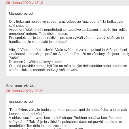
28. dubna 2020 v 13:10
Manualprozivot
Ony třeba ani nejsou ve stresu.. a už vůbec ne "nazlobené". Ta holka byla
spíš smutná.
Argument "slušné děti nepotřebují spravedlivé zacházení, protože jim rodiče
pomohou" neberu. To je diskriminace.
Pro společnost je to destruktivní, protože vytváří vědomí, že být slušným je
handicap a že v podstatě je to hloupé.
Víte, já Vám nebráním chválit Vaše svěřence za nic - pokud to Vaše profesní
zkušenost doporučuje, proč ne. Ale připusťme, že ne všechny děti jsou jako t
"Vaše".
Dokonce že většina takových není.
Obecná pravidla nemají být šita na míru malým delikventům nebo o koho se
staráte. Jakkoli osobně obdivuji Vaši odvahu.
Anonymní řekl(a)...
28. dubna 2020 v 13:32
manualprozivot
"Pro některé žáky to bude znamenat propad zpět do neúspěchu, a to se pak
teprve mohou dít věci."
V oblasti sociální ano, tam to plně chápu. Problém nastává tam, "kde není
shůry dáno". Tak už je to v lidské společnosti dáno od pravěku a nic s tím
neuděláte. Ten dělá to a ten zas tohle.