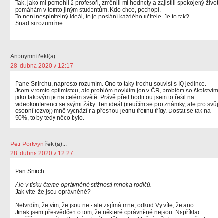
Tak, jako mi pomohli 2 profesoři, změnili mi hodnoty a zajistili spokojený život
pomáhám v tomto jiným studentům. Kdo chce, pochopí.
To není nesplnitelný ideál, to je poslání každého učitele. Je to tak?
Snad si rozumíme.
Anonymní řekl(a)...
28. dubna 2020 v 12:17
Pane Snirchu, naprosto rozumím. Ono to taky trochu souvisí s IQ jedince.
Jsem v tomto optimistou, ale problém nevidím jen v ČR, problém se školstvím
jako takovým je na celém světě. Právě před hodinou jsem to řešil na
videokonferenci se svými žáky. Ten ideál (neučím se pro známky, ale pro svůj
osobní rozvoj) mně vychází na přesnou jednu třetinu třídy. Dostat se tak na
50%, to by tedy něco bylo.
Petr Portwyn
řekl(a)...
28. dubna 2020 v 12:27
Pan Snirch
Ale v tisku čteme oprávněné stížnosti mnoha rodičů.
Jak víte, že jsou oprávněné?
Netvrdím, že vím, že jsou ne - ale zajímá mne, odkud Vy víte, že ano.
Jinak jsem přesvědčen o tom, že některé oprávněné nejsou. Například