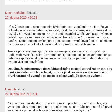
Milan Keršláger
řekl(a)...
27. dubna 2020 v 20:58
Při stížnosti/soudu s hodnocením 5/Nehodnocen založeném na tom, že ve 2.
pololetí při výuce na dálku nepracoval, by škola prý neuspěla, protože zákon
nezná v ČR výuku na dálku (ZŠ), ale zná distanční vzdělávání (SŠ), ovšem to
ředitel nejspíše nemůže vyhlásit zpětně. Takže kromě 4. ročníku mohu sice
nasázet Nehodnocen, ovšem proti tomu se bude vzpěčovat ředitel s odkaze
na to, že se v září z tolika komisionálních přezkoušení zblázníme...
Takové počínání není výchovné a poškozuje ty, kteří se snažili. Býval bych
raději viděl vyhlášku s tím, že hodnocení tohoto pololetí na 5/Nehodnocen se
nebude započítávat do přijímaček a nezpůsobí propadnutí... ale zůstalo by
trvalou vizitkou dotyčného.
Doufám, že ministerstvo do začátku příštího pololetí upraví zákon tak, ab
výuka na dálku mohla probíhat, protože jinak se nám žáci hromadně při
první karanténě vysmějí do obličeje očekávajíc, že to zase vyšumí.
L.snirch
řekl(a)...
27. dubna 2020 v 21:31
"Doufám, že ministerstvo do začátku příštího pololetí upraví zákon tak, aby
výuka na dálku mohla probíhat, protože jinak se nám žáci hromadně při první
karanténě vysmějí do obličeje očekávajíc, že to zase vyšumí."