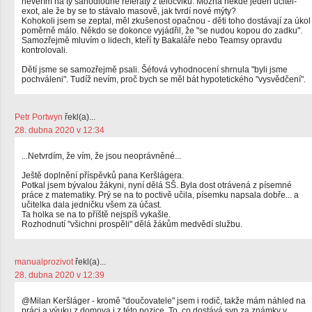
nevěřím na ty sáhodlouhé referáty z tělocviku. Možná někde jeden učitel-
exot, ale že by se to stávalo masově, jak tvrdí nové mýty?
Kohokoli jsem se zeptal, měl zkušenost opačnou - děti toho dostávají za úkol
poměrně málo. Někdo se dokonce vyjádřil, že "se nudou kopou do zadku".
Samozřejmě mluvím o lidech, kteří ty Bakaláře nebo Teamsy opravdu
kontrolovali.
Dětí jsme se samozřejmě psali. Šéfová vyhodnocení shrnula "byli jsme
pochváleni". Tudíž nevím, proč bych se měl bát hypotetického "vysvědčení".
Petr Portwyn
řekl(a)...
28. dubna 2020 v 12:34
...Netvrdím, že vím, že jsou neoprávněné...
Ještě doplnění příspěvků pana Keršlágera.
Potkal jsem bývalou žákyni, nyní dělá SŠ. Byla dost otrávená z písemné
práce z matematiky. Prý se na to poctivě učila, písemku napsala dobře... a
učitelka dala jedničku všem za účast.
Ta holka se na to příště nejspíš vykašle.
Rozhodnutí "všichni prospěli" dělá žákům medvědí službu.
manualprozivot
řekl(a)...
28. dubna 2020 v 12:39
@Milan Keršláger - kromě "doučovatele" jsem i rodič, takže mám náhled na
práci a výuku z domova i z této pozice. To, co dostává syn za známky v