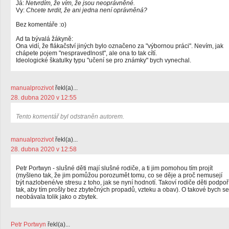
Já:
Netvrdím, že vím, že jsou neoprávněné.
Vy:
Chcete tvrdit, že ani jedna není oprávněná?
Bez komentáře :o)
Ad ta bývalá žákyně:
Ona vidí, že flákačství jiných bylo označeno za "výbornou práci". Nevím, jak
chápete pojem "nespravedlnost", ale ona to tak cítí.
Ideologické škatulky typu "učení se pro známky" bych vynechal.
manualprozivot
řekl(a)...
28. dubna 2020 v 12:55
Tento komentář byl odstraněn autorem.
manualprozivot
řekl(a)...
28. dubna 2020 v 12:58
Petr Portwyn - slušné děti mají slušné rodiče, a ti jim pomohou tím projít
(myšleno tak, že jim pomůžou porozumět tomu, co se děje a proč nemusejí
být nazlobené/ve stresu z toho, jak se nyní hodnotí. Takoví rodiče děti podpoř
tak, aby tím prošly bez zbytečných propadů, vzteku a obav). O takové bych se
neobávala tolik jako o zbytek.
Petr Portwyn
řekl(a)...