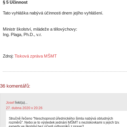
§ 5 Účinnost
Tato vyhláška nabývá účinnosti dnem jejího vyhlášení.
Ministr školství, mládeže a tělovýchovy:
Ing. Plaga, Ph.D., v.r.
Zdroj:
Tisková zpráva MŠMT
36 komentářů:
Josef
řekl(a)...
27. dubna 2020 v 20:26
Stručně řečeno "Neschopnost úřednického šimla nabývá obludných
rozměrů". Nebo je to výsledek jednání MŠMT s neziskovkami s jejich tzv.
experty ve školství bez účasti odborníků z praxe?