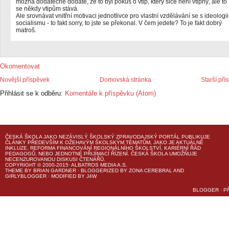
možná dodatečně dodáte, že to byl pokus o vtip, který sice není vtipný, ale to
se někdy vtipům stává.
Ale srovnávat vnitřní motivaci jednotlivce pro vlastní vzdělávání se s ideologii
socialismu - to fakt sorry, to jste se překonal. V čem jedete? To je fakt dobrý
matroš.
Okomentovat
Novější příspěvek
Domovská stránka
Starší pří
Přihlásit se k odběru:
Komentáře k příspěvku (Atom)
ČESKÁ ŠKOLA
JAKO NEZÁVISLÝ ŠKOLSKÝ ZPRAVODAJSKÝ PORTÁL PUBLIKUJE
ČLÁNKY PŘEDEVŠÍM K OŽEHAVÝM ŠKOLSKÝM TÉMATŮM, JAKO JE AKTUÁLNĚ
INKLUZE, REFORMA FINANCOVÁNÍ REGIONÁLNÍHO ŠKOLSTVÍ, KARIÉRNÍ ŘÁD
PEDAGOGŮ, NEBO JEDNOTNÉ PŘIJÍMACÍ ŘÍZENÍ.
ČESKÁ ŠKOLA
UMOŽŇUJE
NECENZUROVANOU DISKUSI ČTENÁŘŮ.
COPYRIGHT © 2000-2015· ALBATROS MEDIA A.S.
THEME
BY
BRIAN GARDNER
· BLOGGERIZED BY
ZONA CEREBRAL
AND
GIRLYBLOGGER
· MODIFIED BY
J4W
BLOGGER
·
P