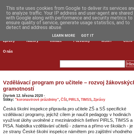
This site uses cookies from Google to deliver its services an
to analyze traffic. Your IP address and user-agent are shared
with Google along with performance and security metrics to
ensure quality of service, generate usage statistics, and to
detect and address abuse.
LEARN MORE
GOT IT
Zprávy
Názory
Inkluze
Pozvánky
MŠMT
Čtení
O nás
Vzdělávací program pro učitele – rozvoj žákovskýc
gramotností
čtvrtek 12. března 2020
·
Štítky:
"koronavirové prázdniny"
,
ČŠI
,
PIRLS
,
TIMSS
,
Zprávy
Česká školní inspekce připravila pro učitele ZŠ a SŠ specifické
vzdělávací programy, jejichž cílem je naučit pedagogy v hodinách
využívat úlohy uvolněné z mezinárodních šetření PIRLS, TIMSS a
PISA. Nabídka vzdělávání učitelů - zdarma a přímo ve školách - je
ze strany České školní inspekce námětem pro zajištění vhodného