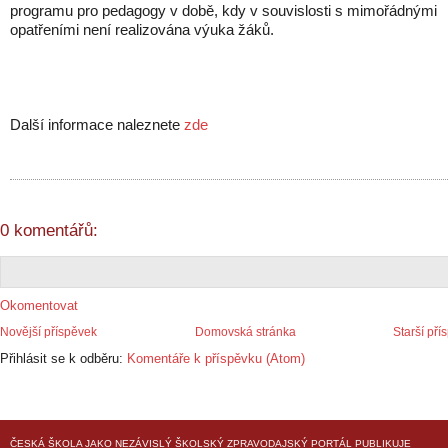
programu pro pedagogy v době, kdy v souvislosti s mimořádnými
opatřeními není realizována výuka žáků.
Další informace naleznete
zde
0 komentářů:
Okomentovat
Novější příspěvek
Domovská stránka
Starší pří
Přihlásit se k odběru:
Komentáře k příspěvku (Atom)
ČESKÁ ŠKOLA
JAKO NEZÁVISLÝ ŠKOLSKÝ ZPRAVODAJSKÝ PORTÁL PUBLIKUJE