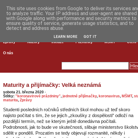
This site uses cookies from Google to deliver its services an
to analyze traffic. Your IP address and user-agent are shared
with Google along with performance and security metrics to
ensure quality of service, generate usage statistics, and to
detect and address abuse.
LEARN MORE
GOT IT
Zprávy
Názory
Inkluze
Pozvánky
MŠMT
Čtení
O nás
Maturity a přijímačky: Velká neznámá
sobota 21. března 2020
·
Štítky:
"koronavirové prázdniny"
,
jednotné přijímačky
,
koronavirus
,
MŠMT
,
st
maturita
,
Zprávy
Studenti posledních ročníků středních škol mohou už teď skoro
najisto počítat s tím, že se jejich „zkoušky z dospělosti“ odloží na
pozdější termín, než se kterým ještě donedávna počítali.
Podrobnosti, jak to bude ve skutečnosti, slibuje ministerstvo školstv
sdělit v pondělí. Prozatím se tedy objevují rozmanité, někdy i