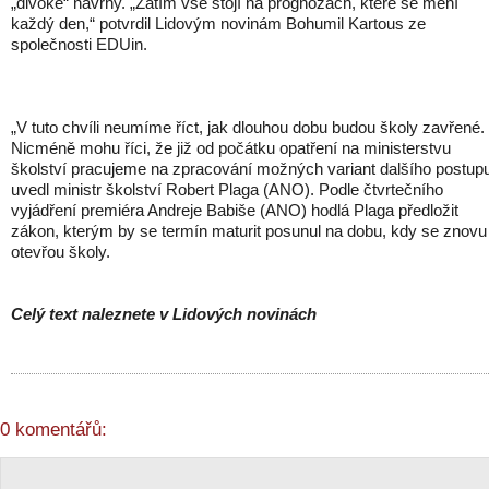
„divoké“ návrhy. „Zatím vše stojí na prognózách, které se mění
každý den,“ potvrdil Lidovým novinám Bohumil Kartous ze
společnosti EDUin.
„V tuto chvíli neumíme říct, jak dlouhou dobu budou školy zavřené.
Nicméně mohu říci, že již od počátku opatření na ministerstvu
školství pracujeme na zpracování možných variant dalšího postupu
uvedl ministr školství Robert Plaga (ANO). Podle čtvrtečního
vyjádření premiéra Andreje Babiše (ANO) hodlá Plaga předložit
zákon, kterým by se termín maturit posunul na dobu, kdy se znovu
otevřou školy.
Celý text naleznete v Lidových novinách
0 komentářů: