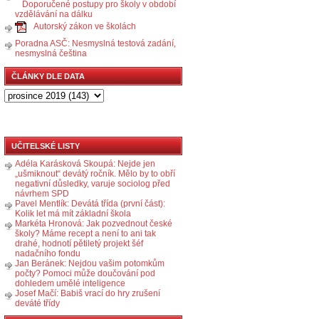
Doporučené postupy pro školy v období
vzdělávání na dálku
Autorský zákon ve školách
Poradna ASČ: Nesmyslná testová zadání,
nesmyslná čeština
ČLÁNKY DLE DATA
UČITELSKÉ LISTY
Adéla Karásková Skoupá: Nejde jen
„ušmiknout“ devátý ročník. Mělo by to obří
negativní důsledky, varuje sociolog před
návrhem SPD
Pavel Mentlík: Devátá třída (první část):
Kolik let má mít základní škola
Markéta Hronová: Jak pozvednout české
školy? Máme recept a není to ani tak
drahé, hodnotí pětiletý projekt šéf
nadačního fondu
Jan Beránek: Nejdou vašim potomkům
počty? Pomoci může doučování pod
dohledem umělé inteligence
Josef Mačí: Babiš vrací do hry zrušení
deváté třídy