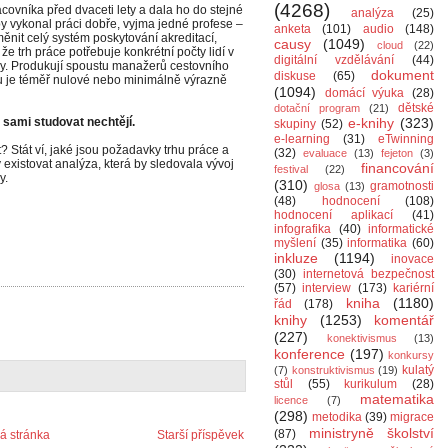
(4268)
covníka před dvaceti lety a dala ho do stejné
analýza
(25)
by vykonal práci dobře, vyjma jedné profese –
anketa
(101)
audio
(148)
měnit celý systém poskytování akreditací,
causy
(1049)
cloud
(22)
e trh práce potřebuje konkrétní počty lidí v
digitální vzdělávání
(44)
eny. Produkují spoustu manažerů cestovního
dokument
diskuse
(65)
rhu je téměř nulové nebo minimálně výrazně
(1094)
domácí výuka
(28)
dětské
dotační program
(21)
é sami studovat nechtějí.
e-knihy
(323)
skupiny
(52)
e-learning
(31)
eTwinning
t? Stát ví, jaké jsou požadavky trhu práce a
(32)
evaluace
(13)
fejeton
(3)
 existovat analýza, která by sledovala vývoj
financování
festival
(22)
y.
(310)
gramotnosti
glosa
(13)
(48)
hodnocení
(108)
hodnocení aplikací
(41)
infografika
(40)
informatické
myšlení
(35)
informatika
(60)
inkluze
(1194)
inovace
(30)
internetová bezpečnost
(57)
interview
(173)
kariérní
kniha
(1180)
řád
(178)
knihy
(1253)
komentář
(227)
konektivismus
(13)
konference
(197)
konkursy
kulatý
(7)
konstruktivismus
(19)
stůl
(55)
kurikulum
(28)
matematika
licence
(7)
(298)
metodika
(39)
migrace
ministryně školství
(87)
 stránka
Starší příspěvek