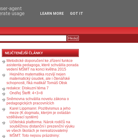
RSS
KOMENTÁŘE
 user-agent
nerate usage
LEARN MORE
GOT IT
NEJČTENĚJŠÍ ČLÁNKY
Metodické doporučení ke zřízení funkce
asistenta pedagoga, které schválila porada
vedení MŠMT na konci května 2015
Hejného matematika rozvíjí nejen
matematický úsudek, ale i čtenářské
schopnosti, říká matikář Tomáš Otisk
redakce: Diskuzní téma 7
Ondřej Šteffl: 4+3=8
Sněmovna schválila novelu zákona o
pedagogických pracovnících
Karel Lippmann: Pozitivismus a jeho
meze (K dogmatu, kterým je ovládán
vzdělávací systém)
Učitelská platforma: Nárok rodičů na
souběžnou distanční i prezenční výuku
ve všech školách je nerealizovatelný
MŠMT: Toto nejsou prázdniny: