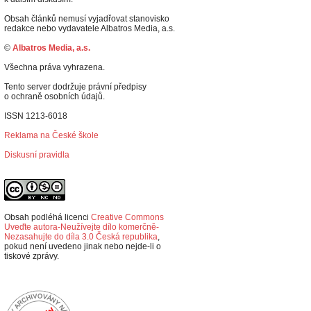
Obsah článků nemusí vyjadřovat stanovisko
redakce nebo vydavatele Albatros Media, a.s.
©
Albatros Media, a.s.
Všechna práva vyhrazena.
Tento server dodržuje právní předpisy
o ochraně osobních údajů.
ISSN 1213-6018
Reklama na České škole
Diskusní pravidla
Obsah podléhá licenci
Creative Commons
Uveďte autora-Neužívejte dílo komerčně-
Nezasahujte do díla 3.0 Česká republika
,
p
okud není uvedeno jinak nebo nejde-li o
tiskové zprávy.