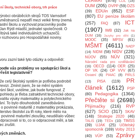
CERMAT
(578)
CLIL
(18)
DUM
(205)
DVPP
(59)
DZS
ní školy
,
technické obory
,
trh práce
EDUin
(852)
ESF
(39)
výrobci obráběcích strojů TOS Varnsdorf
(807)
EU peníze školám
městnanců nepatří mezi velké firmy (nemá
ICT
(257)
FAQ
(87)
vlastní školu a vychovat pracovníky podle
(1907)
 Jan Rýdl mladší, jednatel společnosti. O
IWB
(32)
Jak na
přibývá také individuálních uchazečů.
DUM
(16)
Jazyky pro děti
(1)
l v rozhovoru pro Hospodářské noviny.
MOOC
(35)
MPSV
(61)
MŠMT
(4611)
NAEP
NIDV
(228)
NIDM
(58)
(14)
NÚV
(321)
NÚOV
(55)
oru zazní také tyto otázky a odpovědi:
Národní rada pro vzdělávání
OECD
(114)
OER
(25)
(16)
 podle vás problémy ve spolupráci škol a
OP VK
(24)
OP VVV
(67)
yřešit legislativně?
Ostatní
(6)
PIAAC
(8)
PIRLS
PR
že celý školský systém je potřeba podrobit
PISA
(119)
(13)
evizi. Zmínil jsem, že se mění systém
článek
(1612)
PSP
ání škol, uvidíme, jak bude fungovat. Z
Pedagogika
(1364)
(80)
ohledu je třeba zatraktivnit technické obory,
kvalitu výuky matematiky a polytechnického
Přečtěte si
(2698)
ání. To bylo dlouhodobě zanedbáváno.
Přijímačky
(216)
RVP
 o povinné maturitě z matematiky prokázala,
(627)
SCIO
(317)
terstvo školství za tři roky, které mělo na
SKAV
u povinné maturitní zkoušky, neudělalo vůbec
(148)
Strategie 2020
(46)
dpracovali si to, co si odpracovat měli, a tak
TIMSS
TALIS
(19)
TEDx
(10)
ec zrušili.
(39)
UJAK
(25)
Učitelský
spomocník
(169)
Volby 2013
ových změnách.
Zprávy
(40)
VÚP
(53)