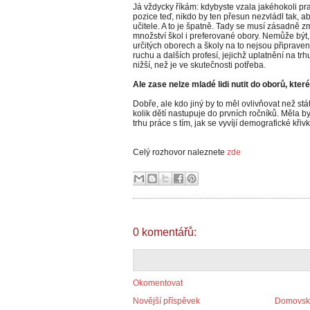
Já vždycky říkám: kdybyste vzala jakéhokoli pra
pozice teď, nikdo by ten přesun nezvládl tak, a
učitele. A to je špatně. Tady se musí zásadně z
množství škol i preferované obory. Nemůže být, ž
určitých oborech a školy na to nejsou připrav
ruchu a dalších profesí, jejichž uplatnění na t
nižší, než je ve skutečnosti potřeba.
Ale zase nelze mladé lidi nutit do oborů, kter
Dobře, ale kdo jiný by to měl ovlivňovat než stá
kolik dětí nastupuje do prvních ročníků. Měla by
trhu práce s tím, jak se vyvíjí demografické křivk
Celý rozhovor naleznete
zde
0 komentářů:
Okomentovat
Novější příspěvek
Domovská