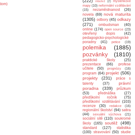
(222)
myšlenkové
mládež
(2)
Atom)
mapy
(10)
neformální vzdělávání
nezaměstnanost
(26)
(15)
nová maturita
novela
(69)
(1305)
odkazy
odbory
(45)
(271)
ombudsman
(40)
online
(174)
open source
(23)
otevřený dopis
(42)
pedagogicko-psychologické
poradny
(41)
petice
(19)
polemika
(1885)
pozvánky
(1810)
praktické školy
(25)
prezentace
(66)
profese
učitele
(50)
prognózy
(16)
projekt
(506)
program
(64)
projekty
(231)
práce s
právní
talenty
(37)
poradna
(339)
průzkum
(53)
přednáška
(27)
předškolní ročník
(75)
předškolní vzdělávání
(103)
recenze
(30)
redakce
(16)
regionální školství
(94)
satira
(44)
sexuální výchova
(21)
sociální sítě
(110)
soukromé
soutěž
(498)
školy
(165)
standard
(127)
statistika
(100)
stravování
(50)
studie