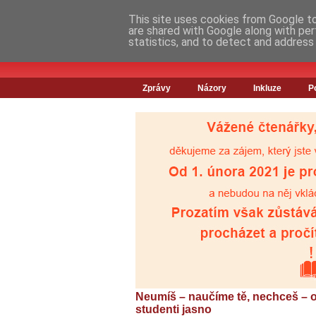
This site uses cookies from Google to 
are shared with Google along with per
statistics, and to detect and address
Zprávy
Názory
Inkluze
P
Neumíš – naučíme tě, nechceš – o
studenti jasno