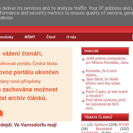
deliver its services and to analyze traffic. Your IP address and
formance and security metrics to ensure quality of service, ge
 abuse.
ozvánky
MŠMT
Čtení
O nás
DISKUSE
Ještě jednou polopaticky
pro Milana Randáka, Janu
...
Komárku, že ti není
stydno....
Jaké štěstí, že Velké
břicho není líný učitel,
ale...
Pane Čapku, je toto nutné
a vhodné?
Proč dělat výzkumy, proč
se zapojovat do těch
evro...
TÉMATA ČLÁNKŮ
dejdi. Ve Varnsdorfu mají
Aplikace
(109)
BYOD
1:1
(22)
(34)
Bezplatně
(102)