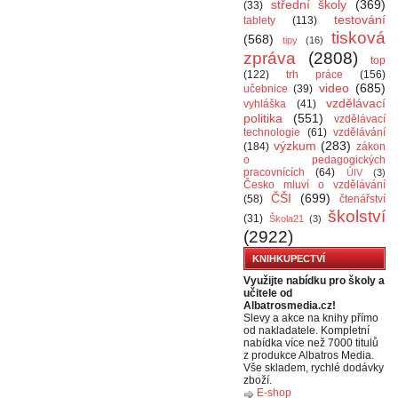
střední školy
(369)
(33)
testování
tablety
(113)
tisková
(568)
tipy
(16)
zpráva
(2808)
top
(122)
trh práce
(156)
video
(685)
učebnice
(39)
vzdělávací
vyhláška
(41)
politika
(551)
vzdělávací
technologie
(61)
vzdělávání
výzkum
(283)
(184)
zákon
o pedagogických
pracovnících
(64)
ÚIV
(3)
Česko mluví o vzdělávání
ČŠI
(699)
(58)
čtenářství
školství
(31)
Škola21
(3)
(2922)
KNIHKUPECTVÍ
Využijte nabídku pro školy a
učitele od
Albatrosmedia.cz!
Slevy a akce na knihy přímo
od nakladatele. Kompletní
nabídka více než 7000 titulů
z produkce Albatros Media.
Vše skladem, rychlé dodávky
zboží.
E-shop