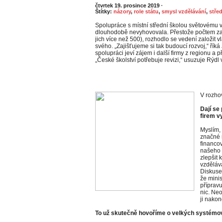
čtvrtek 19. prosince 2019
·
Štítky:
názory
,
role státu
,
smysl vzdělávání
,
střed
Spolupráce s místní střední školou světovému 
dlouhodobě nevyhovovala. Přestože počtem za
jich více než 500), rozhodlo se vedení založit 
svého. „Zajišťujeme si tak budoucí rozvoj,“ říká
spolupráci jeví zájem i další firmy z regionu a 
„České školství potřebuje revizi,“ usuzuje Rýd
V rozhov
Dají se
firem v
Myslím, 
značné r
financov
našeho p
zlepšit 
vzděláv
Diskuse
že minis
příprav
nic. Neo
ji nakon
To už skutečně hovoříme o velkých systém