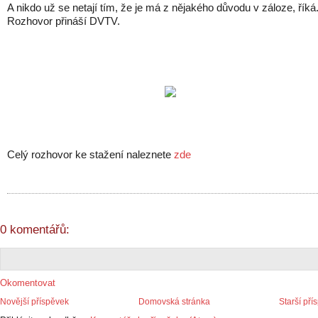
A nikdo už se netají tím, že je má z nějakého důvodu v záloze, říká
Rozhovor přináší DVTV.
Celý rozhovor ke stažení naleznete
zde
0 komentářů:
Okomentovat
Novější příspěvek
Domovská stránka
Starší pří