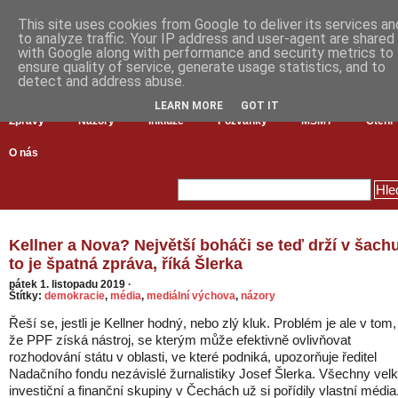
This site uses cookies from Google to deliver its services an
to analyze traffic. Your IP address and user-agent are shared
with Google along with performance and security metrics to
ensure quality of service, generate usage statistics, and to
detect and address abuse.
LEARN MORE
GOT IT
Zprávy
Názory
Inkluze
Pozvánky
MŠMT
Čtení
O nás
Kellner a Nova? Největší boháči se teď drží v šachu
to je špatná zpráva, říká Šlerka
pátek 1. listopadu 2019
·
Štítky:
demokracie
,
média
,
mediální výchova
,
názory
Řeší se, jestli je Kellner hodný, nebo zlý kluk. Problém je ale v tom,
že PPF získá nástroj, se kterým může efektivně ovlivňovat
rozhodování státu v oblasti, ve které podniká, upozorňuje ředitel
Nadačního fondu nezávislé žurnalistiky Josef Šlerka. Všechny vel
investiční a finanční skupiny v Čechách už si pořídily vlastní média