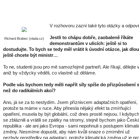
V rozhovoru zazní také tyto otázky a odpově
Jestli to chápu dobře, zaobaleně říkáte
Richard Brabec (vlada.cz)
demonstrantům v ulicích: ještě si to
dostudujte. To bych se tedy měl vrátit k úvodní otázce, jak dlo
ještě chcete být ministr…
To ne, studenti jsou pro mě samozřejmě partneři. Ale říkají, dělejte v
aniž by vždycky věděli, co vlastně už děláme.
Podle vás bychom tedy měli napřít síly spíše do přizpůsobení 
než do radikálních akcí?
Ano, já se za to nestydím. Jsem příznivcem adaptačních opatření,
protože ta máme v ruce. Aby přinesla nějaký efekt ta zmírňující
opatření, musela by být globální, což dnes prostě nejsou. I kdyby
se zbláznili a vrátili se zpátky na stromy, stejně bychom jako Česk
republika - ale ani jako Evropa - sami nepohnuli s postupem klimat
změny. Nesmíme dopustit, aby nám kvůli snaze o zmírnění už
nezbyly prostředky na adaptaci, protože klimatická změna už je pr