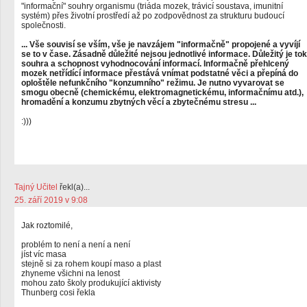
"informační" souhry organismu (triáda mozek, trávicí soustava, imunitní
systém) přes životní prostředí až po zodpovědnost za strukturu budoucí
společnosti.
... Vše souvisí se vším, vše je navzájem "informačně" propojené a vyvíjí
se to v čase. Zásadně důležité nejsou jednotlivé informace. Důležitý je tok
souhra a schopnost vyhodnocování informací. Informačně přehlcený
mozek netřídící informace přestává vnímat podstatné věci a přepíná do
oploštěle nefunkčního "konzumního" režimu. Je nutno vyvarovat se
smogu obecně (chemickému, elektromagnetickému, informačnímu atd.),
hromadění a konzumu zbytných věcí a zbytečnému stresu ...
:)))
Tajný Učitel
řekl(a)...
25. září 2019 v 9:08
Jak roztomilé,
problém to není a není a není
jíst víc masa
stejně si za rohem koupí maso a plast
zhyneme všichni na lenost
mohou zato školy produkující aktivisty
Thunberg cosi řekla