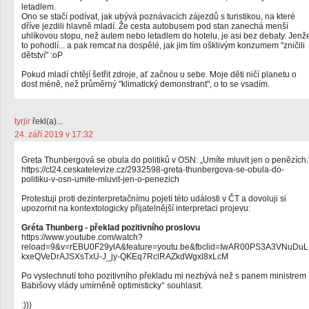
letadlem.
Ono se stačí podívat, jak ubývá poznávacích zájezdů s turistikou, na které
dříve jezdili hlavně mladí. Že cesta autobusem pod stan zanechá menší
uhlíkovou stopu, než autem nebo letadlem do hotelu, je asi bez debaty. Jenž
to pohodlí... a pak remcat na dospělé, jak jim tím ošklivým konzumem "zničili
dětství" :oP
Pokud mladí chtějí šetřit zdroje, ať začnou u sebe. Moje děti ničí planetu o
dost méně, než průměrný "klimatický demonstrant", o to se vsadím.
tyrjir
řekl(a)...
24. září 2019 v 17:32
Greta Thunbergová se obula do politiků v OSN: „Umíte mluvit jen o penězích.
https://ct24.ceskatelevize.cz/2932598-greta-thunbergova-se-obula-do-
politiku-v-osn-umite-mluvit-jen-o-penezich
Protestuji proti dezinterpretačnímu pojetí této události v ČT a dovoluji si
upozornit na kontextologicky přijatelnější interpretaci projevu:
Gréta Thunberg - překlad pozitivního proslovu
https://www.youtube.com/watch?
reload=9&v=rEBU0F29ylA&feature=youtu.be&fbclid=IwAR00PS3A3VNuDuL
kxeQVeDrAJSXsTxU-J_jy-QKEq7RclRAZkdWgxl8xLcM
Po vyslechnutí toho pozitivního překladu mi nezbývá než s panem ministrem
Babišovy vlády umírněně optimisticky° souhlasit.
:)))