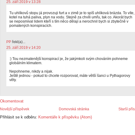
25. září 2019 v 13:28
Tu uhlíkovů stopu já provozuji furt a v zimě je to spíš uhlíková brázda. To víte,
kotel na tuhá paliva, plyn na vodu. Stejně za chvíli umřu, tak co. Akorát bych
se neposmíval lidem kteří s tím něco dělají a nerochnil bych si zbytečně v
pomatených konspiracích.
PP
řekl(a)...
25. září 2019 v 14:20
:) Tou nezmatenější konspirací je, že jakýmkoli svým chováním pohneme
globálním klimatem.
Nepohneme, nikdy a nijak.
Ještě jednou - pokud to chcete rozporovat, máte větší šanci u Pythagorovy
věty.
Okomentovat
Novější příspěvek
Domovská stránka
Starší pří
Přihlásit se k odběru:
Komentáře k příspěvku (Atom)