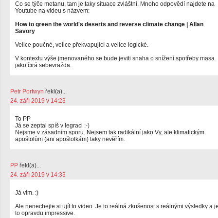
Co se týče metanu, tam je taky situace zvláštní. Mnoho odpovědí najdete na
Youtube na videu s názvem:
How to green the world's deserts and reverse climate change | Allan
Savory
Velice poučné, velice překvapující a velice logické.
V kontextu výše jmenovaného se bude jeviti snaha o snížení spotřeby masa
jako čirá sebevražda.
Petr Portwyn
řekl(a)...
24. září 2019 v 14:23
To PP
Já se zeptal spíš v legraci :-)
Nejsme v zásadním sporu. Nejsem tak radikální jako Vy, ale klimatickým
apoštolům (ani apoštolkám) taky nevěřím.
PP
řekl(a)...
24. září 2019 v 14:33
Já vím. :)
Ale nenechejte si ujít to video. Je to reálná zkušenost s reálnými výsledky a j
to opravdu impressive.