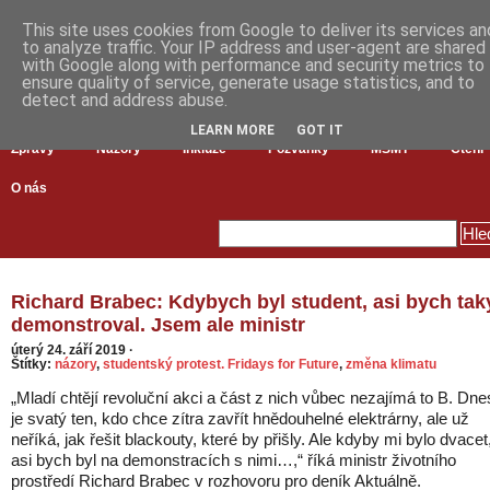
This site uses cookies from Google to deliver its services an
to analyze traffic. Your IP address and user-agent are shared
with Google along with performance and security metrics to
ensure quality of service, generate usage statistics, and to
detect and address abuse.
LEARN MORE
GOT IT
Zprávy
Názory
Inkluze
Pozvánky
MŠMT
Čtení
O nás
Richard Brabec: Kdybych byl student, asi bych tak
demonstroval. Jsem ale ministr
úterý 24. září 2019
·
Štítky:
názory
,
studentský protest. Fridays for Future
,
změna klimatu
„Mladí chtějí revoluční akci a část z nich vůbec nezajímá to B. Dne
je svatý ten, kdo chce zítra zavřít hnědouhelné elektrárny, ale už
neříká, jak řešit blackouty, které by přišly. Ale kdyby mi bylo dvacet
asi bych byl na demonstracích s nimi…,“ říká ministr životního
prostředí Richard Brabec v rozhovoru pro deník Aktuálně.