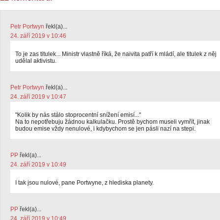
Petr Portwyn
řekl(a)...
24. září 2019 v 10:46
To je zas titulek... Ministr vlastně říká, že naivita patří k mládí, ale titulek z něj
udělal aktivistu.
Petr Portwyn
řekl(a)...
24. září 2019 v 10:47
"Kolik by nás stálo stoprocentní snížení emisí..."
Na to nepotřebuju žádnou kalkulačku. Prostě bychom museli vymřít, jinak
budou emise vždy nenulové, i kdybychom se jen pásli nazí na stepi.
PP
řekl(a)...
24. září 2019 v 10:49
I tak jsou nulové, pane Portwyne, z hlediska planety.
PP
řekl(a)...
24. září 2019 v 10:49