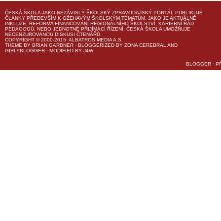
ČESKÁ ŠKOLA
JAKO NEZÁVISLÝ ŠKOLSKÝ ZPRAVODAJSKÝ PORTÁL PUBLIKUJE
ČLÁNKY PŘEDEVŠÍM K OŽEHAVÝM ŠKOLSKÝM TÉMATŮM, JAKO JE AKTUÁLNĚ
INKLUZE, REFORMA FINANCOVÁNÍ REGIONÁLNÍHO ŠKOLSTVÍ, KARIÉRNÍ ŘÁD
PEDAGOGŮ, NEBO JEDNOTNÉ PŘIJÍMACÍ ŘÍZENÍ.
ČESKÁ ŠKOLA
UMOŽŇUJE
NECENZUROVANOU DISKUSI ČTENÁŘŮ.
COPYRIGHT © 2000-2015· ALBATROS MEDIA A.S.
THEME
BY
BRIAN GARDNER
· BLOGGERIZED BY
ZONA CEREBRAL
AND
GIRLYBLOGGER
· MODIFIED BY
J4W
BLOGGER
·
P