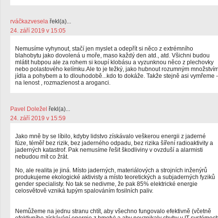
rváčkazvesela
řekl(a)...
24. září 2019 v 15:05
Nemusíme vyhynout, stačí jen myslet a odepřít si něco z extrémního
blahobytu jako dovolená u moře, maso každý den atd., atd. Všichni budou
mlátit hubpou ale za rohem si koupí klobásu a vyzunknou něco z plechovky
nebo polastového kelímku.Ale to je težký, jako hubnout rozumným množství
jídla a pohybem a to dlouhodobě...kdo to dokáže. Takže stejně asi vymřeme -
na lenost , rozmazlenost a aroganci.
Pavel Doležel
řekl(a)...
24. září 2019 v 15:59
Jako mně by se líbilo, kdyby lidstvo získávalo veškerou energii z jaderné
fúze, téměř bez rizik, bez jaderného odpadu, bez rizika šíření radioaktivity a
jaderných katastrof. Pak nemusíme řešit škodliviny v ovzduší a alarmisti
nebudou mít co žrát.
No, ale realita je jiná. Místo jaderných, materiálových a strojních inženýrů
produkujeme ekologické aktivisty a místo teoretických a subjaderných fyziků
gender specialisty. No tak se nedivme, že pak 85% elektrické energie
celosvětově vzniká tupým spalováním fosilních paliv.
Nemůžeme na jednu stranu chtít, aby všechno fungovalo efektivně (včetně