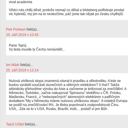
vivat academia
Vědci nás chtěj děsit, protože nemají co dělat a bildeberg potřebuje prodat
víc hybridů, my jim na to neskočíme, páč jsme tak nějak po česku chytřejší.
Petr Portwyn
řekl(a)...
25. září 2019 v 10:45
Pane Tajný,
Vy teda musíte ty Čechy nenávidět...
Ivo Mádr
řekl(a)...
25. září 2019 v 12:14
Nulová uhlíková stopa znamená návrat k pravěku a středověku. A kde se
budou vyrábět součásti slunečních a větrných elektráren? V Asii? Takže
alibisticky přehodíme výrobu do Asie a začneme je kritizovat za znečištění. A
Německo, Švédsko,..začne nakupovat "špinavou" elektřinu v ČR, Polsku,
Maďarsku, Francii,..z "nebezpečných" atomových elektráren s patřičným
dodatkem:"My v Německu máme nulovou uhlíkovou stopu". A ostatně Evropa
se podílí na znečišťování 9%. Je třeba popohnat k zodpovědnosti Čínu,
USA,...Zda se to v USA, Rusku, Brazílii, Indii,... podaří ví jen Bůh.
Tajný Učitel
řekl(a)...