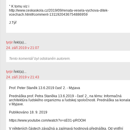
° K tomu viz i
http://www.ceskaskola.cz/2019/09/renata-vesela-vychova-ditek-
vcechach.html#comment-1311920436754886959
J.Týř
tyrjir
řekl(a)...
24. září 2019 v 21:07
Tento komentář byl odstraněn autorem.
tyrjir
řekl(a)...
24. září 2019 v 21:43
Prof. Peter Staněk 13.6.2019 časť 2. - Myjava
Prednáška prof. Petra Staněka 13.6.2019 - časť 2., na tému: Informačná
architektúra ľudského organizmu a ľudskej spoločnosti. Prednáška sa konal
v Myjave.
Publikováno 18. 9. 2019
https://www.youtube.com/watch?v=sE01-pROOI4
V některých částech závažná a zajímavá hodinová přednáška. Od vnitřní