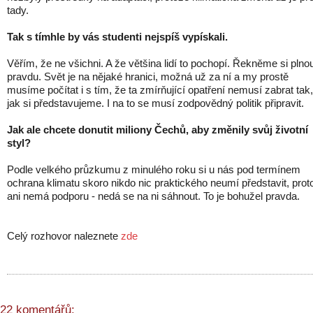
tady.
Tak s tímhle by vás studenti nejspíš vypískali.
Věřím, že ne všichni. A že většina lidí to pochopí. Řekněme si plno
pravdu. Svět je na nějaké hranici, možná už za ní a my prostě
musíme počítat i s tím, že ta zmírňující opatření nemusí zabrat tak,
jak si představujeme. I na to se musí zodpovědný politik připravit.
Jak ale chcete donutit miliony Čechů, aby změnily svůj životní
styl?
Podle velkého průzkumu z minulého roku si u nás pod termínem
ochrana klimatu skoro nikdo nic praktického neumí představit, prot
ani nemá podporu - nedá se na ni sáhnout. To je bohužel pravda.
Celý rozhovor naleznete
zde
22 komentářů: