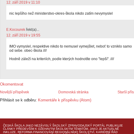
12. září 2019 v 11:10
nic lepšího než ministerstvo-okres-škola nikdo zatím nevymyslel
E.Kocourek
řekl(a)...
12. září 2019 v 19:55
IMO vymyslel, respektive nikdo to nemusel vymejšlet, neboť to vzniklo samo
od sebe. obec-škola ////
Hodně záleží na kriteriích, podle kterých hodnotíte ono "lepší". ////
Okomentovat
Novější příspěvek
Domovská stránka
Starší pří
Přihlásit se k odběru:
Komentáře k příspěvku (Atom)
ČESKÁ ŠKOLA
JAKO NEZÁVISLÝ ŠKOLSKÝ ZPRAVODAJSKÝ PORTÁL PUBLIKUJE
ČLÁNKY PŘEDEVŠÍM K OŽEHAVÝM ŠKOLSKÝM TÉMATŮM, JAKO JE AKTUÁLNĚ
INKLUZE, REFORMA FINANCOVÁNÍ REGIONÁLNÍHO ŠKOLSTVÍ, KARIÉRNÍ ŘÁD