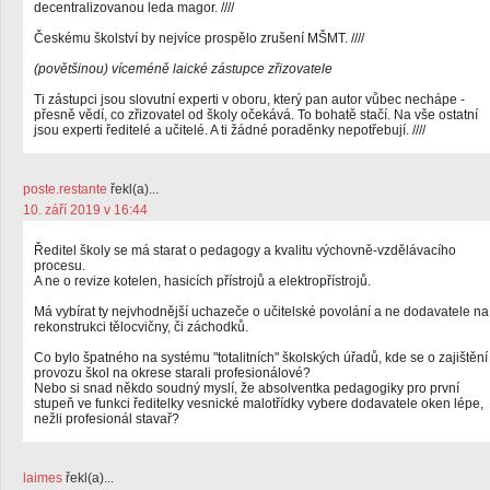
decentralizovanou leda magor. ////
Českému školství by nejvíce prospělo zrušení MŠMT. ////
(povětšinou) víceméně laické zástupce zřizovatele
Ti zástupci jsou slovutní experti v oboru, který pan autor vůbec nechápe -
přesně vědí, co zřizovatel od školy očekává. To bohatě stačí. Na vše ostatní
jsou experti ředitelé a učitelé. A ti žádné poraděnky nepotřebují. ////
poste.restante
řekl(a)...
10. září 2019 v 16:44
Ředitel školy se má starat o pedagogy a kvalitu výchovně-vzdělávacího
procesu.
A ne o revize kotelen, hasicích přístrojů a elektropřístrojů.
Má vybírat ty nejvhodnější uchazeče o učitelské povolání a ne dodavatele na
rekonstrukci tělocvičny, či záchodků.
Co bylo špatného na systému "totalitních" školských úřadů, kde se o zajištění
provozu škol na okrese starali profesionálové?
Nebo si snad někdo soudný myslí, že absolventka pedagogiky pro první
stupeň ve funkci ředitelky vesnické malotřídky vybere dodavatele oken lépe,
nežli profesionál stavař?
laimes
řekl(a)...