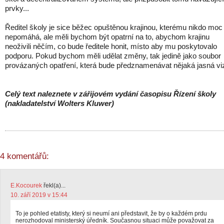
prvky...
Ředitel školy je sice běžec opuštěnou krajinou, kterému nikdo moc
nepomáhá, ale měli bychom být opatrní na to, abychom krajinu
neoživili něčím, co bude ředitele honit, místo aby mu poskytovalo
podporu. Pokud bychom měli udělat změny, tak jedině jako soubor
provázaných opatření, která bude předznamenávat nějaká jasná vi
Celý text naleznete v zářijovém vydání časopisu Řízení školy
(nakladatelství Wolters Kluwer)
4 komentářů:
E.Kocourek
řekl(a)...
10. září 2019 v 15:44
To je pohled etatisty, který si neumí ani představit, že by o každém prdu
nerozhodoval ministerský úředník. Současnou situaci může považovat za