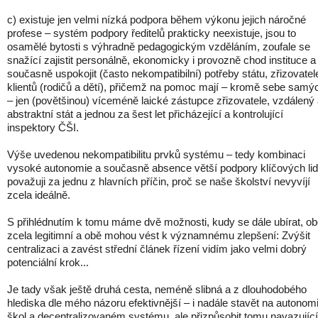
c) existuje jen velmi nízká podpora během výkonu jejich náročné
profese – systém podpory ředitelů prakticky neexistuje, jsou to
osamělé bytosti s výhradně pedagogickým vzděláním, zoufale se
snažící zajistit personálně, ekonomicky i provozně chod instituce a
současně uspokojit (často nekompatibilní) potřeby státu, zřizovatel
klientů (rodičů a dětí), přičemž na pomoc mají – kromě sebe samý
– jen (povětšinou) víceméně laické zástupce zřizovatele, vzdálený
abstraktní stát a jednou za šest let přicházející a kontrolující
inspektory ČŠI.
Výše uvedenou nekompatibilitu prvků systému – tedy kombinaci
vysoké autonomie a současně absence větší podpory klíčových lid
považuji za jednu z hlavních příčin, proč se naše školství nevyvíjí
zcela ideálně.
S přihlédnutím k tomu máme dvě možnosti, kudy se dále ubírat, o
zcela legitimní a obě mohou vést k významnému zlepšení: Zvýšit
centralizaci a zavést střední článek řízení vidím jako velmi dobrý
potenciální krok...
Je tady však ještě druhá cesta, neméně slibná a z dlouhodobého
hlediska dle mého názoru efektivnější – i nadále stavět na autonomi
škol a decentralizovaném systému, ale přizpůsobit tomu navazující