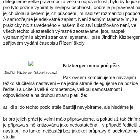
delegujeme velké pravomoci a velkou odpovědnost, bylo by logick
pro tyto pozice vybírat ty nejlepší osobnosti, dobře je připravovat n
jejich úlohu a během jejich působení jim nabízet rozmanitou podpor
A samozřejmě je adekvátně zaplatit. Není žádným tajemstvím, že
prakticky nic z uvedeného v našem školství uplatňováno není, ve
všech těchto ukazatelích výrazně zaostáváme, jsou naopak
významnými slabými stránkami systému,“ píše Jindřich Kitzberger
zářijovém vydání časopisu Řízení školy.
Kitzberger mimo jiné píše:
Jindřich Kitzberger (škola-hrou.cz)
Pak ovšem kombinujeme navzájem
těžko slučitelná nastavení – na jedné straně delegujeme na pozice
ředitelů a učitelů velké kompetence, velkou samostatnost i
odpovědnost a na druhou stranu platí, že:
a) lidi si do těchto pozic stále častěji nevybíráme, ale hledáme je,
b) pro jejich práci je velmi málo připravujeme, a pokud už tak činím
je příprava silně kritizována jako nedostatečná – v případě ředitelů t
nastupují do funkcí nejčastěji bez jakékoli průpravy či adekvátního
studia,