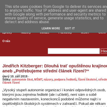
This site uses cookies from Google to deliver its services an
to analyze traffic. Your IP address and user-agent are shared
with Google along with performance and security metrics to
ensure quality of service, generate usage statistics, and to
detect and address abuse.
LEARN MORE
GOT IT
Zprávy
Názory
Inkluze
Pozvánky
MŠMT
Čtení
O nás
Jindřich Kitzberger: Dlouhá trať opuštěnou krajino
aneb „Potřebujeme střední článek řízení?“
úterý 10. září 2019
·
Štítky:
autonomie škol
,
MŠMT
,
názory
,
podpora ředitelů
,
řízení školství
,
středn
článek řízení
„Vysoký stupeň autonomie organizací i konání odpovědných osob,
kterými jsou zejména ředitelé (ale i učitelé), není sám o sobě
negativním nastavením, koneckonců podobné můžeme najít i v
úspěšnějších školských systémech v zahraničí. Pokud ale někam