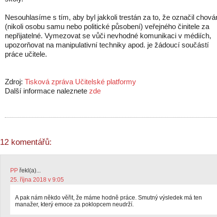
Nesouhlasíme s tím, aby byl jakkoli trestán za to, že označil chová
(nikoli osobu samu nebo politické působení) veřejného činitele za
nepřijatelné. Vymezovat se vůči nevhodné komunikaci v médiích,
upozorňovat na manipulativní techniky apod. je žádoucí součástí
práce učitele.
Zdroj:
Tisková zpráva Učitelské platformy
Další informace naleznete
zde
12 komentářů:
PP
řekl(a)...
25. října 2018 v 9:05
A pak nám někdo věřit, že máme hodně práce. Smutný výsledek má ten
manažer, který emoce za poklopcem neudrží.