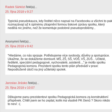
Radek Sárközi
řekl(a)...
25. října 2018 v 9:27
Typická pseudokauza, kdy ředitel něco napsal na Facebooku a všichni to pa
rozmazávají až k úplnému ztrapnění formou tiskové zprávy spolku, který
nedělá nic jiného, než že komentuje podobné pseudoproblémy...
Anonymní řekl(a)...
25. října 2018 v 9:42
"Hledáme, co nás spojuje. Potřebujeme více svobody, důvěry a spolupráce.
Ukažme, že se dokážeme domluvit. MŠ, ZŠ, SŠ, VOŠ, VŠ, ZUŠ... Učitelé,
ředitelé, speciální pedagogové, vychovatelé, asistenti...," je motto spolku
Pedagogická komora. Prezident spolku tento plán předvádí v praxi:
Nepodloženě útočí na jiný učitelský spolek.
Jaroslav Jirásko
řekl(a)...
25. října 2018 v 10:07
Děkujeme panu prezidentovi spolku Pedagogická komora za konstruktivní
příspěvek. Chtěl jsem se ho zeptat, kolik má vlastně PK členů ? Skoro nikdo
to neví :-(.