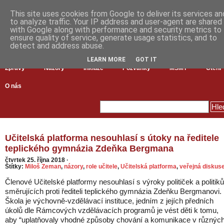
This site uses cookies from Google to deliver its services an
to analyze traffic. Your IP address and user-agent are shared
with Google along with performance and security metrics to
ensure quality of service, generate usage statistics, and to
detect and address abuse.
LEARN MORE
GOT IT
Zprávy
Názory
Inkluze
Pozvánky
MŠMT
Čtení
O nás
Učitelská platforma nesouhlasí s útoky na ředitele
teplického gymnázia Zdeňka Bergmana
čtvrtek 25. října 2018
·
Štítky:
Miloš Zeman
,
názory
,
role učitele
,
Učitelská platforma
,
veřejná diskus
Členové Učitelské platformy nesouhlasí s výroky političek a politiků
směrujících proti řediteli teplického gymnázia Zdeňku Bergmanovi.
Škola je výchovně-vzdělávací instituce, jedním z jejích předních
úkolů dle Rámcových vzdělávacích programů je vést děti k tomu,
aby “uplatňovaly vhodné způsoby chování a komunikace v různýc