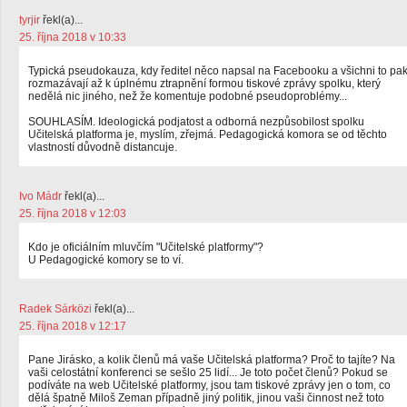
tyrjir
řekl(a)...
25. října 2018 v 10:33
Typická pseudokauza, kdy ředitel něco napsal na Facebooku a všichni to pa
rozmazávají až k úplnému ztrapnění formou tiskové zprávy spolku, který
nedělá nic jiného, než že komentuje podobné pseudoproblémy...
SOUHLASÍM. Ideologická podjatost a odborná nezpůsobilost spolku
Učitelská platforma je, myslím, zřejmá. Pedagogická komora se od těchto
vlastností důvodně distancuje.
Ivo Mádr
řekl(a)...
25. října 2018 v 12:03
Kdo je oficiálním mluvčím "Učitelské platformy"?
U Pedagogické komory se to ví.
Radek Sárközi
řekl(a)...
25. října 2018 v 12:17
Pane Jirásko, a kolik členů má vaše Učitelská platforma? Proč to tajíte? Na
vaši celostátní konferenci se sešlo 25 lidí... Je toto počet členů? Pokud se
podíváte na web Učitelské platformy, jsou tam tiskové zprávy jen o tom, co
dělá špatně Miloš Zeman případně jiný politik, jinou vaši činnost než toto