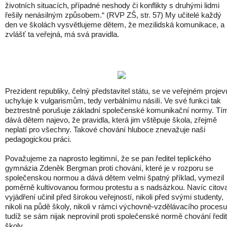
životních situacích, případné neshody či konflikty s druhými lidmi
řešily nenásilným způsobem.“ (RVP ZŠ, str. 57) My učitelé každý
den ve školách vysvětlujeme dětem, že mezilidská komunikace, a
zvlášť ta veřejná, má svá pravidla.
Prezident republiky, čelný představitel státu, se ve veřejném projev
uchyluje k vulgarismům, tedy verbálnímu násilí. Ve své funkci tak
beztrestně porušuje základní společenské komunikační normy. Tí
dává dětem najevo, že pravidla, která jim vštěpuje škola, zřejmě
neplatí pro všechny. Takové chování hluboce znevažuje naši
pedagogickou práci.
Považujeme za naprosto legitimní, že se pan ředitel teplického
gymnázia Zdeněk Bergman proti chování, které je v rozporu se
společenskou normou a dává dětem velmi špatný příklad, vymezil
poměrně kultivovanou formou protestu a s nadsázkou. Navíc citov
vyjádření učinil před širokou veřejností, nikoli před svými studenty,
nikoli na půdě školy, nikoli v rámci výchovně-vzdělávacího procesu
tudíž se sám nijak neprovinil proti společenské normě chování ředit
školy.