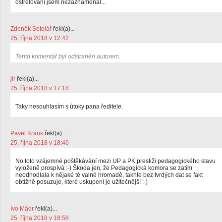
ostřelování jsem nezaznamenal...
Zdeněk Sotolář
řekl(a)...
25. října 2018 v 12:42
Tento komentář byl odstraněn autorem.
jir
řekl(a)...
25. října 2018 v 17:18
Taky nesouhlasím s útoky pana ředitele.
Pavel Kraus
řekl(a)...
25. října 2018 v 18:46
No toto vzájemné poštěkávání mezi UP a PK prestiži pedagogického stavu
vyloženě prospívá :-) Škoda jen, že Pedagogická komora se zatím
neodhodlala k nějaké té valné hromadě, takhle bez tvrdých dat se fakt
obtížně posuzuje, které uskupení je užitečnější :-)
Ivo Mádr
řekl(a)...
25. října 2018 v 18:58