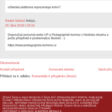
učitelská platforma reprezentuje koho?
Radek Sárközi
řekl(a)...
25. října 2018 v 20:16
Doporučuji porovnat weby UP a Pedagogické komory z hlediska obsahu a
počtu příspěvků k problematice školství. :-)
https://www.pedagogicka-komora.cz
Okomentovat
Novější příspěvek
Domovská stránka
Starší pří
Přihlásit se k odběru:
Komentáře k příspěvku (Atom)
ČESKÁ ŠKOLA
JAKO NEZÁVISLÝ ŠKOLSKÝ ZPRAVODAJSKÝ PORTÁL PUBLIKUJE
ČLÁNKY PŘEDEVŠÍM K OŽEHAVÝM ŠKOLSKÝM TÉMATŮM, JAKO JE AKTUÁLNĚ
INKLUZE, REFORMA FINANCOVÁNÍ REGIONÁLNÍHO ŠKOLSTVÍ, KARIÉRNÍ ŘÁD
PEDAGOGŮ, NEBO JEDNOTNÉ PŘIJÍMACÍ ŘÍZENÍ.
ČESKÁ ŠKOLA
UMOŽŇUJE
NECENZUROVANOU DISKUSI ČTENÁŘŮ.
COPYRIGHT © 2000-2015· ALBATROS MEDIA A.S.