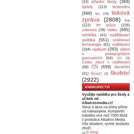
střední školy
(369)
(33)
testování
tablety
(113)
tisková
(568)
tipy
(16)
zpráva
(2808)
top
(122)
trh práce
(156)
video
(685)
učebnice
(39)
vzdělávací
vyhláška
(41)
politika
(551)
vzdělávací
technologie
(61)
vzdělávání
výzkum
(283)
(184)
zákon
o pedagogických
pracovnících
(64)
ÚIV
(3)
Česko mluví o vzdělávání
ČŠI
(699)
(58)
čtenářství
školství
(31)
Škola21
(3)
(2922)
KNIHKUPECTVÍ
Využijte nabídku pro školy a
učitele od
Albatrosmedia.cz!
Slevy a akce na knihy přímo
od nakladatele. Kompletní
nabídka více než 7000 titulů
z produkce Albatros Media.
Vše skladem, rychlé dodávky
zboží.
E-shop