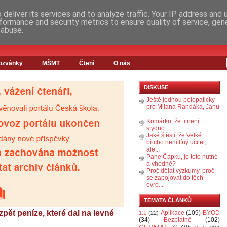
deliver its services and to analyze traffic. Your IP address and
formance and security metrics to ensure quality of service, ge
 abuse.
ozvánky
MŠMT
Čtení
O nás
DISKUSE
Ještě jednou polopaticky
pro Milana Randáka, Janu
...
Komárku, že ti není
stydno....
Jaké štěstí, že Velké
břicho není líný učitel,
ale...
Pane Čapku, je toto nutné
a vhodné?
Proč dělat výzkumy, proč
se zapojovat do těch
evro...
TÉMATA ČLÁNKŮ
zpět peníze, které dal na levné
Aplikace
(109)
BYOD
1:1
(22)
(34)
Bezplatně
(102)