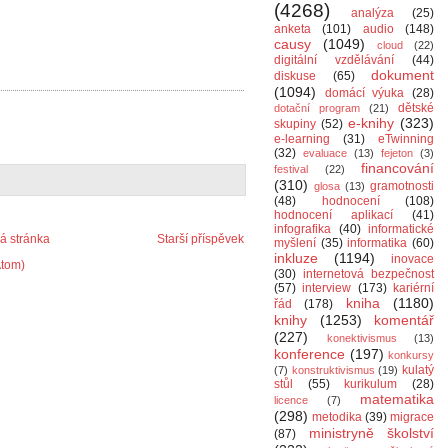
(4268)
analýza
(25)
anketa
(101)
audio
(148)
causy
(1049)
cloud
(22)
digitální vzdělávání
(44)
dokument
diskuse
(65)
(1094)
domácí výuka
(28)
dětské
dotační program
(21)
e-knihy
(323)
skupiny
(52)
e-learning
(31)
eTwinning
(32)
evaluace
(13)
fejeton
(3)
financování
festival
(22)
(310)
gramotnosti
glosa
(13)
(48)
hodnocení
(108)
hodnocení aplikací
(41)
infografika
(40)
informatické
 stránka
Starší příspěvek
myšlení
(35)
informatika
(60)
inkluze
(1194)
inovace
Atom)
(30)
internetová bezpečnost
(57)
interview
(173)
kariérní
kniha
(1180)
řád
(178)
knihy
(1253)
komentář
(227)
konektivismus
(13)
konference
(197)
konkursy
kulatý
(7)
konstruktivismus
(19)
stůl
(55)
kurikulum
(28)
matematika
licence
(7)
(298)
metodika
(39)
migrace
ministryně školství
(87)