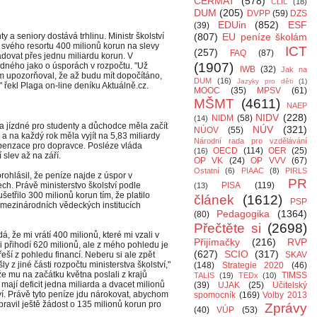
CERMAT
(578)
CLIL
(18)
DUM
(205)
DVPP
(59)
DZS
EDUin
(852)
ESF
(39)
 a seniory dostává trhlinu. Ministr školství
(807)
EU peníze školám
e svého resortu 400 milionů korun na slevy
ICT
(257)
FAQ
(87)
dovat přes jednu miliardu korun. V
(1907)
ízdného jako o úsporách v rozpočtu. "Už
IWB
(32)
Jak na
sem upozorňoval, že až budu mít dopočítáno,
DUM
(16)
Jazyky pro děti
(1)
," řekl Plaga on-line deníku Aktuálně.cz.
MOOC
(35)
MPSV
(61)
MŠMT
(4611)
NAEP
NIDV
(228)
NIDM
(58)
(14)
a jízdné pro studenty a důchodce měla začít
NÚV
(321)
NÚOV
(55)
a a na každý rok měla vyjít na 5,83 miliardy
Národní rada pro vzdělávání
penzace pro dopravce. Posléze vláda
OECD
(114)
OER
(25)
(16)
slev až na září.
OP VK
(24)
OP VVV
(67)
Ostatní
(6)
PIAAC
(8)
PIRLS
ohlásil, že peníze najde z úspor v
PR
ech. Právě ministerstvo školství podle
PISA
(119)
(13)
šetřilo 300 milionů korun tím, že platilo
článek
(1612)
PSP
 mezinárodních vědeckých institucích
Pedagogika
(1364)
(80)
Přečtěte si
(2698)
á, že mi vrátí 400 milionů, které mi vzali v
Přijímačky
(216)
RVP
i přihodí 620 milionů, ale z mého pohledu je
(627)
SCIO
(317)
 řeší z pohledu financí. Neberu si ale zpět
SKAV
šly z jiné části rozpočtu ministerstva školství,"
(148)
Strategie 2020
(46)
že mu na začátku května poslali z krajů
TIMSS
TALIS
(19)
TEDx
(10)
 mají deficit jedna miliarda a dvacet milionů
(39)
UJAK
(25)
Učitelský
ví. Právě tyto peníze jdu nárokovat, abychom
spomocník
(169)
Volby 2013
pravil ještě žádost o 135 milionů korun pro
Zprávy
(40)
VÚP
(53)