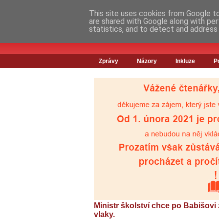
This site uses cookies from Google to 
are shared with Google along with per
statistics, and to detect and address
Zprávy
Názory
Inkluze
P
Ministr školství chce po Babišovi 
vlaky.