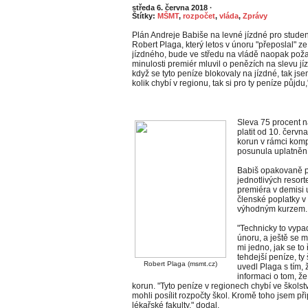
středa 6. června 2018
·
Štítky:
MŠMT
,
rozpočet
,
vláda
,
Zprávy
Plán Andreje Babiše na levné jízdné pro studenty
Robert Plaga, který letos v únoru "přeposlal" z
jízdného, bude ve středu na vládě naopak poža
minulosti premiér mluvil o penězích na slevu j
když se tyto peníze blokovaly na jízdné, tak j
kolik chybí v regionu, tak si pro ty peníze půjdu
Sleva 75 procent n
platit od 10. červn
korun v rámci kom
posunula uplatnění 
Babiš opakovaně pr
jednotlivých resort
premiéra v demisi u
členské poplatky v
výhodným kurzem.
"Technicky to vypad
únoru, a ještě se m
mi jedno, jak se to
tehdejší peníze, ty 
Robert Plaga (msmt.cz)
uvedl Plaga s tím, 
informaci o tom, že
korun. "Tyto peníze v regionech chybí ve školst
mohli posílit rozpočty škol. Kromě toho jsem při
lékařské fakulty," dodal.