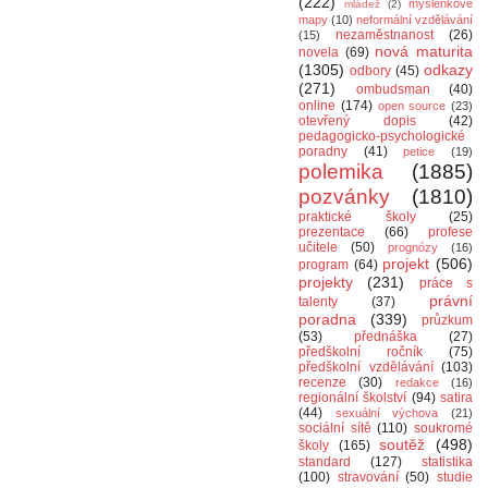
(222)
myšlenkové
mládež
(2)
mapy
(10)
neformální vzdělávání
nezaměstnanost
(26)
(15)
nová maturita
novela
(69)
(1305)
odkazy
odbory
(45)
(271)
ombudsman
(40)
online
(174)
open source
(23)
otevřený dopis
(42)
pedagogicko-psychologické
poradny
(41)
petice
(19)
polemika
(1885)
pozvánky
(1810)
praktické školy
(25)
prezentace
(66)
profese
učitele
(50)
prognózy
(16)
projekt
(506)
program
(64)
projekty
(231)
práce s
právní
talenty
(37)
poradna
(339)
průzkum
(53)
přednáška
(27)
předškolní ročník
(75)
předškolní vzdělávání
(103)
recenze
(30)
redakce
(16)
regionální školství
(94)
satira
(44)
sexuální výchova
(21)
sociální sítě
(110)
soukromé
soutěž
(498)
školy
(165)
standard
(127)
statistika
(100)
stravování
(50)
studie