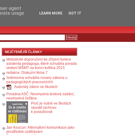
RSS
KOMENTÁŘE
 user-agent
nerate usage
LEARN MORE
GOT IT
NEJČTENĚJŠÍ ČLÁNKY
Metodické doporučení ke zřízení funkce
asistenta pedagoga, které schválila porada
vedení MŠMT na konci května 2015
redakce: Diskuzní téma 7
Sněmovna schválila novelu zákona o
pedagogických pracovnících
Autorský zákon ve školách
Poradna ASČ: Nesmyslná testová zadání,
nesmyslná čeština
Proč je nutné ve školách
opustit výchovu
k poslušnosti
Jan Koucun: Alternativní komunikace jako
prostředek vzdělávání