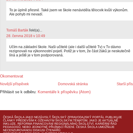
To je úplně přesné. Také jsem ve škole nenáviděla tělocvik kvůli výkonům.
Ale pohyb mi nevadí.
Tomáš Barták
řekl(a)...
28. června 2018 v 10:49
Učím na základní škole. Naši učitelé (ale i další učitelé Tv) v Tv dávno
rezignovali na výkonnostní pojetí. Potíž je v tom, že část žáků je neskutečně
líná a ještě je v tom podporovaná.
Okomentovat
Novější příspěvek
Domovská stránka
Starší pří
Přihlásit se k odběru:
Komentáře k příspěvku (Atom)
ČESKÁ ŠKOLA
JAKO NEZÁVISLÝ ŠKOLSKÝ ZPRAVODAJSKÝ PORTÁL PUBLIKUJE
ČLÁNKY PŘEDEVŠÍM K OŽEHAVÝM ŠKOLSKÝM TÉMATŮM, JAKO JE AKTUÁLNĚ
INKLUZE, REFORMA FINANCOVÁNÍ REGIONÁLNÍHO ŠKOLSTVÍ, KARIÉRNÍ ŘÁD
PEDAGOGŮ, NEBO JEDNOTNÉ PŘIJÍMACÍ ŘÍZENÍ.
ČESKÁ ŠKOLA
UMOŽŇUJE
NECENZUROVANOU DISKUSI ČTENÁŘŮ.