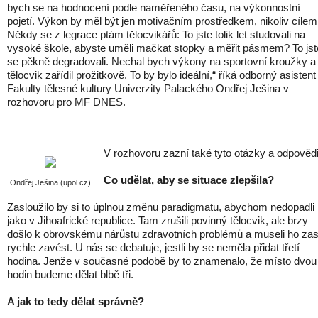
bych se na hodnocení podle naměřeného času, na výkonnostní
pojetí. Výkon by měl být jen motivačním prostředkem, nikoliv cílem
Někdy se z legrace ptám tělocvikářů: To jste tolik let studovali na
vysoké škole, abyste uměli mačkat stopky a měřit pásmem? To jst
se pěkně degradovali. Nechal bych výkony na sportovní kroužky a
tělocvik zařídil prožitkově. To by bylo ideální,“ říká odborný asistent
Fakulty tělesné kultury Univerzity Palackého Ondřej Ješina v
rozhovoru pro MF DNES.
V rozhovoru zazní také tyto otázky a odpovědi
Co udělat, aby se situace zlepšila?
Ondřej Ješina (upol.cz)
Zasloužilo by si to úplnou změnu paradigmatu, abychom nedopadli
jako v Jihoafrické republice. Tam zrušili povinný tělocvik, ale brzy
došlo k obrovskému nárůstu zdravotních problémů a museli ho za
rychle zavést. U nás se debatuje, jestli by se neměla přidat třetí
hodina. Jenže v současné podobě by to znamenalo, že místo dvou
hodin budeme dělat blbě tři.
A jak to tedy dělat správně?