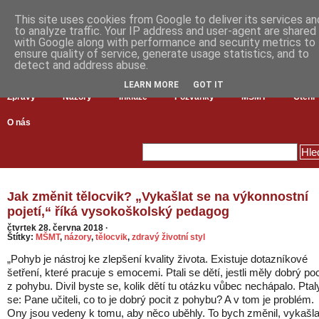
This site uses cookies from Google to deliver its services an
to analyze traffic. Your IP address and user-agent are shared
with Google along with performance and security metrics to
ensure quality of service, generate usage statistics, and to
detect and address abuse.
LEARN MORE
GOT IT
Zprávy
Názory
Inkluze
Pozvánky
MŠMT
Čtení
O nás
Jak změnit tělocvik? „Vykašlat se na výkonnostní
pojetí,“ říká vysokoškolský pedagog
čtvrtek 28. června 2018
·
Štítky:
MŠMT
,
názory
,
tělocvik
,
zdravý životní styl
„Pohyb je nástroj ke zlepšení kvality života. Existuje dotazníkové
šetření, které pracuje s emocemi. Ptali se dětí, jestli měly dobrý poc
z pohybu. Divil byste se, kolik dětí tu otázku vůbec nechápalo. Ptal
se: Pane učiteli, co to je dobrý pocit z pohybu? A v tom je problém.
Ony jsou vedeny k tomu, aby něco uběhly. To bych změnil, vykašla