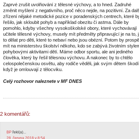
Zaprvé zrušit uvolňování z tělesné výchovy, a to hned. Zadruhé
změnit myšlení z negativního, proč něco nejde, na pozitivní. Za dalš
zřízení nějaké metodické pozice v poradenských centrech, které b
řešilo, jak skloubit pohyb a například obezitu či astma. Dále by
pomohlo, kdyby všechny vysokoškolské obory, které vychovávají
učitele tělesné výchovy, musely mít předměty připravující je na to, 
to dělat pro děti, které to nebaví nebo jsou obézní. Potom by prospě
mít na ministerstvu školství někoho, kdo se zabývá životním style
pohybovými aktivitami dětí. Máme odbor sportu, ale ani jediného
člověka, který by řešil tělesnou výchovu. A nakonec by to chtělo
celospolečenskou osvětu, aby rodiče věděli, jak svým dětem škodí
když je omlouvají z tělocviku.
Celý rozhovor naleznete v MF DNES
2 komentářů:
BP
řekl(a)...
28. června 2018 v 8:54