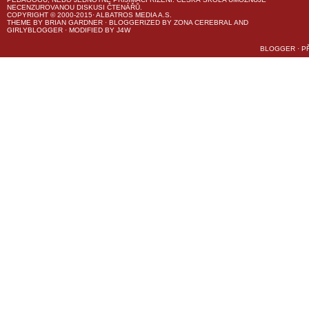
NECENZUROVANOU DISKUSI ČTENÁŘŮ.
COPYRIGHT © 2000-2015· ALBATROS MEDIA A.S.
THEME
BY
BRIAN GARDNER
· BLOGGERIZED BY
ZONA CEREBRAL
AND
GIRLYBLOGGER
· MODIFIED BY
J4W
BLOGGER
·
P