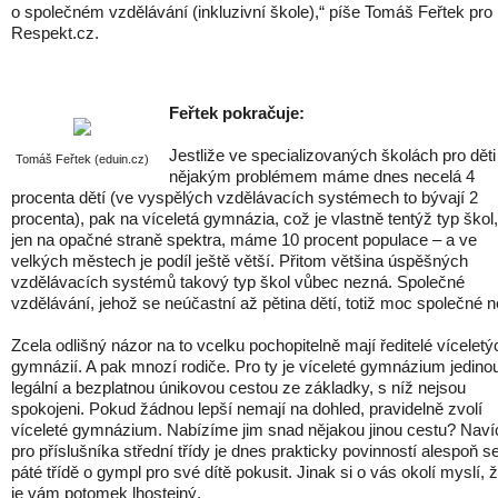
o společném vzdělávání (inkluzivní škole),“ píše Tomáš Feřtek pro
Respekt.cz.
Feřtek pokračuje:
Jestliže ve specializovaných školách pro děti
Tomáš Feřtek (eduin.cz)
nějakým problémem máme dnes necelá 4
procenta dětí (ve vyspělých vzdělávacích systémech to bývají 2
procenta), pak na víceletá gymnázia, což je vlastně tentýž typ škol,
jen na opačné straně spektra, máme 10 procent populace – a ve
velkých městech je podíl ještě větší. Přitom většina úspěšných
vzdělávacích systémů takový typ škol vůbec nezná. Společné
vzdělávání, jehož se neúčastní až pětina dětí, totiž moc společné n
Zcela odlišný názor na to vcelku pochopitelně mají ředitelé víceletý
gymnázií. A pak mnozí rodiče. Pro ty je víceleté gymnázium jedino
legální a bezplatnou únikovou cestou ze základky, s níž nejsou
spokojeni. Pokud žádnou lepší nemají na dohled, pravidelně zvolí
víceleté gymnázium. Nabízíme jim snad nějakou jinou cestu? Naví
pro příslušníka střední třídy je dnes prakticky povinností alespoň s
páté třídě o gympl pro své dítě pokusit. Jinak si o vás okolí myslí, 
je vám potomek lhostejný.