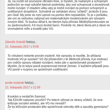
Já, na rozdíl od současné oficiální linie, si myslím, že nadaným a schopným
jedincům se mají vytvářet takové podmínky, aby své schopnosti a dovednosti
mohli rozvíjet. V mladém věku aby je mohli rozvíjet za pomoci schopných a
vzdělaných dospělých. Schválně se vyhýbám slovu "učitelů", protože ti jsou
jen částí. My jsme se nyní upnuli na pomoc těm nejslabším. To je v pořádku,
ale oni se nebudou zabývat ani matematickým modelováním ani vývojem
nových léků. To budou dělat ti, ke kterým byla příroda štědřejší(omlouvám se
za zjednosušení). A ti musí dostat šanci. Povězte mi, která škola jim ji dává ve
srovnatelné míře a kvalitě jako VG.
Zdeněk Sotolář
řekl(a)...
21. listopadu 2017 v 9:56
To chlubení neberte prosím osobně. Ale opravdu si myslíte, že přidaná
hodnota VG je vysoká? VG žijí především z té štědrosti přírody. A je motivací
pro rodiče opravu nějaké rozvíjení, nebo jde o společenské postavení?
Myslím, že to kdysi jasně pojmenovat ministr Zeman. V každém případě jsou
VG jasně v rozporu se společným vzdělávání.
poste.restante
řekl(a)...
21. listopadu 2017 v 11:09
Koukám a nestačím žasnout.
Tak EDUIN nakonec prozřel? Po letech výhrad ze strany učitelů, že sice
kritizuje sociální selekci, ale VG mu nevadí?
Že by klíčovým postavám této společnosti odrostly děti a opustily gymnázia?