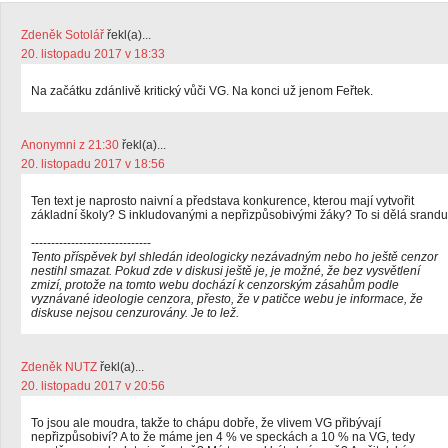
Zdeněk Sotolář
řekl(a)...
20. listopadu 2017 v 18:33
Na začátku zdánlivě kritický vůči VG. Na konci už jenom Feřtek.
Anonymni z 21:30
řekl(a)...
20. listopadu 2017 v 18:56
Ten text je naprosto naivní a představa konkurence, kterou mají vytvořit
základní školy? S inkludovanými a nepřizpůsobivými žáky? To si dělá srandu
------------------------------
Tento příspěvek byl shledán ideologicky nezávadným nebo ho ještě cenzor
nestihl smazat. Pokud zde v diskusi ještě je, je možné, že bez vysvětlení
zmizí, protože na tomto webu dochází k cenzorským zásahům podle
vyznávané ideologie cenzora, přesto, že v patičce webu je informace, že
diskuse nejsou cenzurovány. Je to lež.
Zdeněk NUTZ
řekl(a)...
20. listopadu 2017 v 20:56
To jsou ale moudra, takže to chápu dobře, že vlivem VG přibývají
nepřizpůsobiví? A to že máme jen 4 % ve speckách a 10 % na VG, tedy