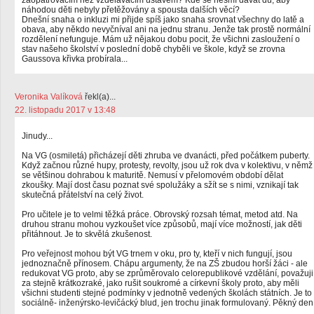
zaopatřovacím než vzdělávacím ústavem? Kde se nesmí dávat dú, aby
náhodou děti nebyly přetěžovány a spousta dalších věcí?
Dnešní snaha o inkluzi mi přijde spíš jako snaha srovnat všechny do latě a
obava, aby někdo nevyčníval ani na jednu stranu. Jenže tak prostě normální
rozdělení nefunguje. Mám už nějakou dobu pocit, že všichni zasloužení o
stav našeho školství v poslední době chyběli ve škole, když se zrovna
Gaussova křivka probírala...
Veronika Valíková
řekl(a)...
22. listopadu 2017 v 13:48
Jinudy...
Na VG (osmiletá) přicházejí děti zhruba ve dvanácti, před počátkem puberty.
Když začnou různé hupy, protesty, revolty, jsou už rok dva v kolektivu, v němž
se většinou dohrabou k maturitě. Nemusí v přelomovém období dělat
zkoušky. Mají dost času poznat své spolužáky a sžít se s nimi, vznikají tak
skutečná přátelství na celý život.
Pro učitele je to velmi těžká práce. Obrovský rozsah témat, metod atd. Na
druhou stranu mohou vyzkoušet více způsobů, mají více možností, jak děti
přitáhnout. Je to skvělá zkušenost.
Pro veřejnost mohou být VG trnem v oku, pro ty, kteří v nich fungují, jsou
jednoznačně přínosem. Chápu argumenty, že na ZŠ zbudou horší žáci - ale
redukovat VG proto, aby se zprůměrovalo celorepublikové vzdělání, považuji
za stejně krátkozraké, jako rušit soukromé a církevní školy proto, aby měli
všichni studenti stejné podmínky v jednotně vedených školách státních. Je to
sociálně- inženýrsko-levičácký blud, jen trochu jinak formulovaný. Pěkný den