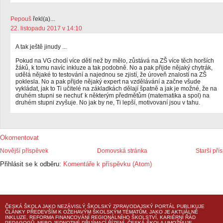
Pepouš
řekl(a)...
22. listopadu 2017 v 14:10
A tak ještě jinudy ...
Pokud na VG chodí více dětí než by mělo, zůstává na ZŠ více těch horších
žáků, k tomu navíc inkluze a tak podobně. No a pak přijde nějaký chytrák,
udělá nějaké to testování a najednou se zjistí, že úroveň znalostí na ZŠ
poklesla. No a pak přijde nějaký expert na vzdělávání a začne všude
vykládat, jak to Ti učitelé na základkách dělají špatně a jak je možné, že na
druhém stupni se nechuť k některým předmětům (matematika a spol) na
druhém stupni zvyšuje. No jak by ne, Ti lepší, motivovaní jsou v tahu.
Okomentovat
Novější příspěvek
Domovská stránka
Starší pří
Přihlásit se k odběru:
Komentáře k příspěvku (Atom)
ČESKÁ ŠKOLA
JAKO NEZÁVISLÝ ŠKOLSKÝ ZPRAVODAJSKÝ PORTÁL PUBLIKUJE
ČLÁNKY PŘEDEVŠÍM K OŽEHAVÝM ŠKOLSKÝM TÉMATŮM, JAKO JE AKTUÁLNĚ
INKLUZE, REFORMA FINANCOVÁNÍ REGIONÁLNÍHO ŠKOLSTVÍ, KARIÉRNÍ ŘÁD
PEDAGOGŮ, NEBO JEDNOTNÉ PŘIJÍMACÍ ŘÍZENÍ.
ČESKÁ ŠKOLA
UMOŽŇUJE