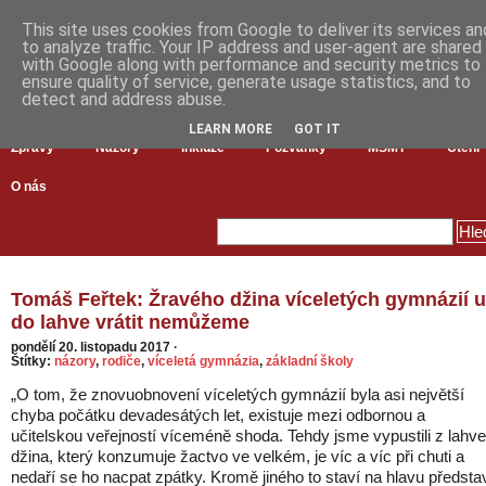
This site uses cookies from Google to deliver its services an
to analyze traffic. Your IP address and user-agent are shared
with Google along with performance and security metrics to
ensure quality of service, generate usage statistics, and to
detect and address abuse.
LEARN MORE
GOT IT
Zprávy
Názory
Inkluze
Pozvánky
MŠMT
Čtení
O nás
Tomáš Feřtek: Žravého džina víceletých gymnázií 
do lahve vrátit nemůžeme
pondělí 20. listopadu 2017
·
Štítky:
názory
,
rodiče
,
víceletá gymnázia
,
základní školy
„O tom, že znovuobnovení víceletých gymnázií byla asi největší
chyba počátku devadesátých let, existuje mezi odbornou a
učitelskou veřejností víceméně shoda. Tehdy jsme vypustili z lahve
džina, který konzumuje žactvo ve velkém, je víc a víc při chuti a
nedaří se ho nacpat zpátky. Kromě jiného to staví na hlavu předsta