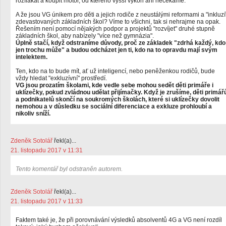
rozflákat a koupit motor, od kterého vyšší výkon ani nečekáme.
A že jsou VG únikem pro děti a jejich rodiče z neustálými reformami a "inkluzí
zdevastovaných základních škol? Víme to všichni, tak si nehrajme na opak.
Řešením není pomocí nějakých podpor a projektů "rozvíjet" druhé stupně
základních škol, aby nabízely "více než gymnázia".
Úplně stačí, když odstraníme důvody, proč ze základek "zdrhá každý, kdo
jen trochu může" a budou odcházet jen ti, kdo na to opravdu mají svým
intelektem.
Ten, kdo na to bude mít, ať už inteligencí, nebo peněženkou rodičů, bude
vždy hledat "exkluzívní" prostředí.
VG jsou prozatím školami, kde vedle sebe mohou sedět děti primáře i
uklízečky, pokud zvládnou udělat přijímačky. Když je zrušíme, děti primář
a podnikatelů skončí na soukromých školách, které si uklízečky dovolit
nemohou a v důsledku se sociální diferenciace a exkluze prohloubí a
nikoliv sníží.
Zdeněk Sotolář
řekl(a)...
21. listopadu 2017 v 11:31
Tento komentář byl odstraněn autorem.
Zdeněk Sotolář
řekl(a)...
21. listopadu 2017 v 11:33
Faktem také je, že při porovnávání výsledků absolventů 4G a VG není rozdíl