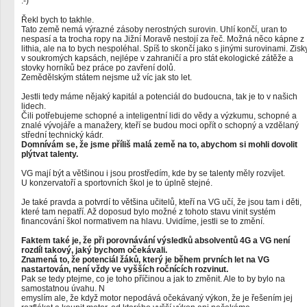
:-)
Řekl bych to takhle.
Tato země nemá výrazné zásoby nerostných surovin. Uhlí končí, uran to
nespasí a ta trocha ropy na Jižní Moravě nestojí za řeč. Možná něco kápne z
lithia, ale na to bych nespoléhal. Spíš to skončí jako s jinými surovinami. Zisk
v soukromých kapsách, nejlépe v zahraničí a pro stát ekologické zátěže a
stovky horníků bez práce po zavření dolů.
Zemědělským státem nejsme už víc jak sto let.
Jestli tedy máme nějaký kapitál a potenciál do budoucna, tak je to v našich
lidech.
Čili potřebujeme schopné a inteligentní lidi do vědy a výzkumu, schopné a
znalé vývojáře a manažery, kteří se budou moci opřít o schopný a vzdělaný
střední technický kádr.
Domnívám se, že jsme příliš malá země na to, abychom si mohli dovolit
plýtvat talenty.
VG mají být a většinou i jsou prostředím, kde by se talenty měly rozvíjet.
U konzervatoří a sportovních škol je to úplně stejné.
Je také pravda a potvrdí to většina učitelů, kteří na VG učí, že jsou tam i děti,
které tam nepatří. Až doposud bylo možné z tohoto stavu vinit systém
financování škol normativem na hlavu. Uvidíme, jestli se to změní.
Faktem také je, že při porovnávání výsledků absolventů 4G a VG není
rozdíl takový, jaký bychom očekávali.
Znamená to, že potenciál žáků, který je během prvních let na VG
nastartován, není vždy ve vyšších ročnících rozvinut.
Pak se tedy ptejme, co je toho příčinou a jak to změnit. Ale to by bylo na
samostatnou úvahu. N
emyslím ale, že když motor nepodává očekávaný výkon, že je řešením jej