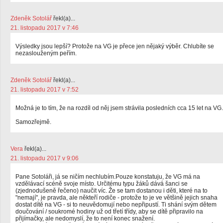
Zdeněk Sotolář
řekl(a)...
21. listopadu 2017 v 7:46
Výsledky jsou lepší? Protože na VG je přece jen nějaký výběr. Chlubíte se
nezaslouženým peřím.
Zdeněk Sotolář
řekl(a)...
21. listopadu 2017 v 7:52
Možná je to tím, že na rozdíl od něj jsem strávila posledních cca 15 let na VG.
Samozřejmě.
Vera
řekl(a)...
21. listopadu 2017 v 9:06
Pane Sotoláři, já se ničím nechlubím.Pouze konstatuju, že VG má na
vzdělávací scéně svoje místo. Určitému typu žáků dává šanci se
(zjednodušeně řečeno) naučit víc. Že se tam dostanou i děti, které na to
"nemají", je pravda, ale někteří rodiče - protože to je ve většině jejich snaha
dostat dítě na VG - si to neuvědomují nebo nepřipustí. Ti shání svým dětem
doučování / soukromé hodiny už od třetí třídy, aby se dítě připravilo na
přijímačky, ale nedomyslí, že to není konec snažení.