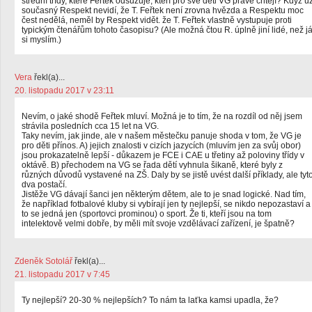
střední třídy, které Feřtek odsuzuje, kteří pro své děti VG právě chtějí? Když u
současný Respekt nevidí, že T. Feřtek není zrovna hvězda a Respektu moc
čest nedělá, neměl by Respekt vidět. že T. Feřtek vlastně vystupuje proti
typickým čtenářům tohoto časopisu? (Ale možná čtou R. úplně jiní lidé, než j
si myslím.)
Vera
řekl(a)...
20. listopadu 2017 v 23:11
Nevím, o jaké shodě Feřtek mluví. Možná je to tím, že na rozdíl od něj jsem
strávila posledních cca 15 let na VG.
Taky nevím, jak jinde, ale v našem městečku panuje shoda v tom, že VG je
pro děti přínos. A) jejich znalosti v cizích jazycích (mluvím jen za svůj obor)
jsou prokazatelně lepší - důkazem je FCE i CAE u třetiny až poloviny třídy v
oktávě. B) přechodem na VG se řada dětí vyhnula šikaně, které byly z
různých důvodů vystavené na ZŠ. Daly by se jistě uvést další příklady, ale tyt
dva postačí.
Jistěže VG dávají šanci jen některým dětem, ale to je snad logické. Nad tím,
že například fotbalové kluby si vybírají jen ty nejlepší, se nikdo nepozastaví a
to se jedná jen (sportovci prominou) o sport. Že ti, kteří jsou na tom
intelektově velmi dobře, by měli mít svoje vzdělávací zařízení, je špatně?
Zdeněk Sotolář
řekl(a)...
21. listopadu 2017 v 7:45
Ty nejlepší? 20-30 % nejlepších? To nám ta laťka kamsi upadla, že?