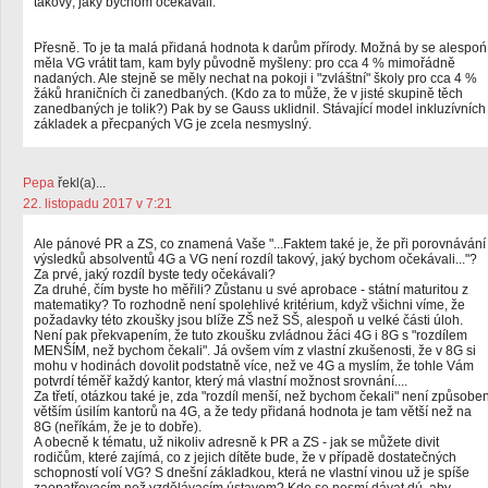
takový, jaký bychom očekávali.
Přesně. To je ta malá přidaná hodnota k darům přírody. Možná by se alespoń
měla VG vrátit tam, kam byly původně myšleny: pro cca 4 % mimořádně
nadaných. Ale stejně se měly nechat na pokoji i "zvláštní" školy pro cca 4 %
žáků hraničních či zanedbaných. (Kdo za to může, že v jisté skupině těch
zanedbaných je tolik?) Pak by se Gauss uklidnil. Stávající model inkluzívních
základek a přecpaných VG je zcela nesmyslný.
Pepa
řekl(a)...
22. listopadu 2017 v 7:21
Ale pánové PR a ZS, co znamená Vaše "...Faktem také je, že při porovnávání
výsledků absolventů 4G a VG není rozdíl takový, jaký bychom očekávali..."?
Za prvé, jaký rozdíl byste tedy očekávali?
Za druhé, čím byste ho měřili? Zůstanu u své aprobace - státní maturitou z
matematiky? To rozhodně není spolehlivé kritérium, když všichni víme, že
požadavky této zkoušky jsou blíže ZŠ než SŠ, alespoň u velké části úloh.
Není pak překvapením, že tuto zkoušku zvládnou žáci 4G i 8G s "rozdílem
MENŠÍM, než bychom čekali". Já ovšem vím z vlastní zkušenosti, že v 8G si
mohu v hodinách dovolit podstatně více, než ve 4G a myslím, že tohle Vám
potvrdí téměř každý kantor, který má vlastní možnost srovnání....
Za třetí, otázkou také je, zda "rozdíl menší, než bychom čekali" není způsobe
větším úsilím kantorů na 4G, a že tedy přidaná hodnota je tam větší než na
8G (neříkám, že je to dobře).
A obecně k tématu, už nikoliv adresně k PR a ZS - jak se můžete divit
rodičům, které zajímá, co z jejich dítěte bude, že v případě dostatečných
schopností volí VG? S dnešní základkou, která ne vlastní vinou už je spíše