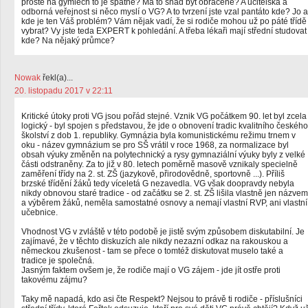
prostě na gymlech to je špatně? Má to snad být obráceně? A učitelská a
odborná veřejnost si něco myslí o VG? A to tvrzení jste vzal pantáto kde? Jo a
kde je ten Váš problém? Vám nějak vadí, že si rodiče mohou už po páté třídě
vybrat? Vy jste teda EXPERT k pohledání. A třeba lékaři mají střední studovat
kde? Na nějaký průmce?
Nowak
řekl(a)...
20. listopadu 2017 v 22:11
Kritické útoky proti VG jsou pořád stejné. Vznik VG počátkem 90. let byl zcela
logický - byl spojen s představou, že jde o obnovení tradic kvalitního českého
školství z dob 1. republiky. Gymnázia byla komunistickému režimu trnem v
oku - název gymnázium se pro SŠ vrátil v roce 1968, za normalizace byl
obsah výuky změněn na polytechnický a rysy gymnaziální výuky byly z velké
části odstraněny. Za to již v 80. letech poměrně masově vznikaly specielně
zaměření třídy na 2. st. ZŠ (jazykově, přirodovědně, sportovně ...). Příliš
brzské třídění žáků tedy víceletá G nezavedla. VG však doopravdy nebyla
nikdy obnovou staré tradice - od začátku se 2. st. ZŠ lišila vlastně jen názvem
a výběrem žáků, neměla samostatné osnovy a nemají vlastní RVP, ani vlastní
učebnice.
Vhodnost VG v zvláště v této podobě je jistě svým způsobem diskutabilní. Je
zajímavé, že v těchto diskuzích ale nikdy nezazní odkaz na rakouskou a
německou zkušenost - tam se přece o tomtéž diskutovat muselo také a
tradice je společná.
Jasným faktem ovšem je, že rodiče mají o VG zájem - jde jít ostře proti
takovému zájmu?
Taky mě napadá, kdo asi čte Respekt? Nejsou to právě ti rodiče - příslušníci