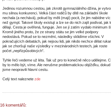
Jedinou rozumnou cestou, jak zkrotit gymnaziálního džina, je vytvoř
mu silnou konkurenci. Velká část rodičů by dítě na základní škole
nechala (a nechává), pokud by měli (mají) pocit, že jim nabídne víc
než gympl. Takové školy existují a lze se do nich zajít podívat, jak t
dělají. Cesta je ověřená, funguje. Jen se jí zatím vydalo minimum š
Kromě jiného proto, že ze strany státu se jim velké podpory
nedostává. Pokud se to nezmění, následky sklidíme všichni. V
pokračujících debatách, jak nejsou lidi, jak nikdo nechce dělat ruk
jak se zhoršují naše výsledky v mezinárodních testech, jak roste
počet „nepřizpůsobivých“.
Tyhle řeči vedeme už léta. Tak už pro to konečně něco udělejme. 
by to mělo být, víme. Ale nerušme problematickou objížďku, dokud
jsme neopravili hlavní cestu.
Celý text naleznete
zde
16 komentářů: