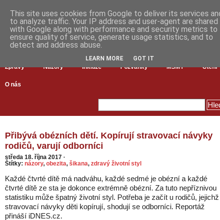
This site uses cookies from Google to deliver its services an
to analyze traffic. Your IP address and user-agent are shared
with Google along with performance and security metrics to
ensure quality of service, generate usage statistics, and to
detect and address abuse.
LEARN MORE
GOT IT
Zprávy
Názory
Inkluze
Pozvánky
MŠMT
Čtení
O nás
Přibývá obézních dětí. Kopírují stravovací návyky
rodičů, varují odborníci
středa 18. října 2017
·
Štítky:
názory
,
obezita
,
šikana
,
zdravý životní styl
Každé čtvrté dítě má nadváhu, každé sedmé je obézní a každé
čtvrté dítě ze sta je dokonce extrémně obézní. Za tuto nepříznivou
statistiku může špatný životní styl. Potřeba je začít u rodičů, jejichž
stravovací návyky děti kopírují, shodují se odborníci. Reportáž
přináší iDNES.cz.