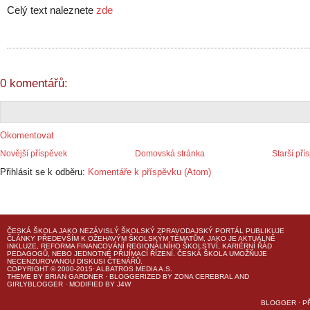
Celý text naleznete
zde
0 komentářů:
Okomentovat
Novější příspěvek
Domovská stránka
Starší pří
Přihlásit se k odběru:
Komentáře k příspěvku (Atom)
ČESKÁ ŠKOLA
JAKO NEZÁVISLÝ ŠKOLSKÝ ZPRAVODAJSKÝ PORTÁL PUBLIKUJE
ČLÁNKY PŘEDEVŠÍM K OŽEHAVÝM ŠKOLSKÝM TÉMATŮM, JAKO JE AKTUÁLNĚ
INKLUZE, REFORMA FINANCOVÁNÍ REGIONÁLNÍHO ŠKOLSTVÍ, KARIÉRNÍ ŘÁD
PEDAGOGŮ, NEBO JEDNOTNÉ PŘIJÍMACÍ ŘÍZENÍ.
ČESKÁ ŠKOLA
UMOŽŇUJE
NECENZUROVANOU DISKUSI ČTENÁŘŮ.
COPYRIGHT © 2000-2015· ALBATROS MEDIA A.S.
THEME
BY
BRIAN GARDNER
· BLOGGERIZED BY
ZONA CEREBRAL
AND
GIRLYBLOGGER
· MODIFIED BY
J4W
BLOGGER
·
P