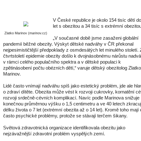
V České republice je okolo 154 tisíc dětí d
let s obezitou a 34 tisíc s extrémní obezitou
Zlatko Marinov (marinov.cz)
„V současné době jsme zasaženi globální
pandemií běžné obezity. Výskyt dětské nadváhy v ČR překonal
nejpesimističtější předpoklady z osmdesátých let minulého století. 
čtvrtstoletí epidemie obezity došlo k dvojnásobnému nárůstu nadv
v rámci celého populačního spektra a v dětské populaci k
zpětinásobení počtu obézních dětí,“ varuje dětský obezitolog Zlatko
Marinov.
Lidé často vnímají nadváhu spíš jako estetický problém, jde ale hl
o zdraví dítěte. Obezita může vést k rozvoji cukrovky, kornatění cé
rozvoji srdečně-cévních komplikací. Navíc podle Marinova snižuje
konečnou průměrnou výšku o 1,5 centimetru a ve 40 letech zkracu
délku života o 7 let (extrémní obezita až o 14 let). Kromě toho mají 
často psychické problémy, protože se stávají terčem šikany.
Světová zdravotnická organizace identifikovala obezitu jako
nejzávažnější zdravotní problém vyspělých zemí.