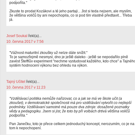
podpořila."
Zkuste to prodat Kozákovi a té jeho partaji... Jist si teda nejsem, ale myslím,
že většina voličů by ani nepochopila, co si pod tím vlastně předtavit... Třeba
já.
Josef Soukal
řekl(a)...
10. června 2017 v 7:56
"Vážnost maturitní zkoušky už nelze dále snížit."
To je samozřejmě nesmysl, dno je ještě daleko - ještě se nepodařilo plně
zavést Štefflův experiment "nechme vystudovat každého, kdo chce" a Tajnéh
systém hodnocení výkonu bez ohledu na výkon.
Tajný Učitel
řekl(a)...
10. června 2017 v 11:23
"Vzdělávací politika nemůže nařizovat, co a jak se má ve škole učit (a
zkoušet), v demokratické společnosti má pro vzdělávání vytvořit co nejlepší
podmínky. Vzdělávaní samotné má pouze dva zdroje: dosažené poznatky
vědy a pedagogiku. Jsem si jist, že toto by při volbách drtivá většina voličů
podpořila."
Pan Janečku, toto je přece celkem jednoduchý koncept, nerozumím, co je na
tom k nepochopení.