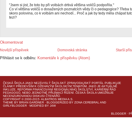
"Jsem si jist, že toto by při volbách drtivá většina voličů podpořila."
Co ví většina voličů o dosažených poznatcích vědy či o pedagogice? Třeba t
skoro polovina, co k volbám ani nechodí... Proč a jak by tedy měla chápat tut
tezi?
Okomentovat
Novější příspěvek
Domovská stránka
Starší pří
Přihlásit se k odběru:
Komentáře k příspěvku (Atom)
ČESKÁ ŠKOLA
JAKO NEZÁVISLÝ ŠKOLSKÝ ZPRAVODAJSKÝ PORTÁL PUBLIKUJE
ČLÁNKY PŘEDEVŠÍM K OŽEHAVÝM ŠKOLSKÝM TÉMATŮM, JAKO JE AKTUÁLNĚ
INKLUZE, REFORMA FINANCOVÁNÍ REGIONÁLNÍHO ŠKOLSTVÍ, KARIÉRNÍ ŘÁD
PEDAGOGŮ, NEBO JEDNOTNÉ PŘIJÍMACÍ ŘÍZENÍ.
ČESKÁ ŠKOLA
UMOŽŇUJE
NECENZUROVANOU DISKUSI ČTENÁŘŮ.
COPYRIGHT © 2000-2015· ALBATROS MEDIA A.S.
THEME
BY
BRIAN GARDNER
· BLOGGERIZED BY
ZONA CEREBRAL
AND
GIRLYBLOGGER
· MODIFIED BY
J4W
BLOGGER
·
P