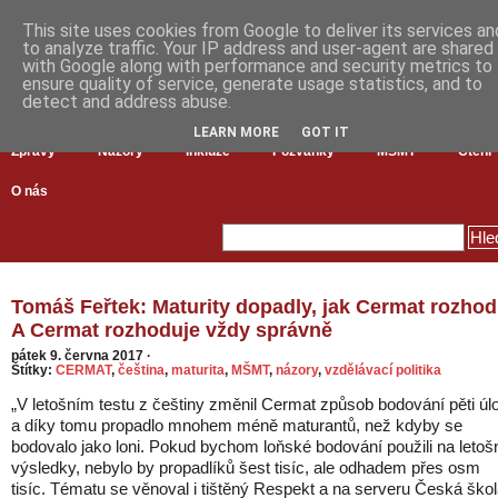
This site uses cookies from Google to deliver its services an
to analyze traffic. Your IP address and user-agent are shared
with Google along with performance and security metrics to
ensure quality of service, generate usage statistics, and to
detect and address abuse.
LEARN MORE
GOT IT
Zprávy
Názory
Inkluze
Pozvánky
MŠMT
Čtení
O nás
Tomáš Feřtek: Maturity dopadly, jak Cermat rozhod
A Cermat rozhoduje vždy správně
pátek 9. června 2017
·
Štítky:
CERMAT
,
čeština
,
maturita
,
MŠMT
,
názory
,
vzdělávací politika
„V letošním testu z češtiny změnil Cermat způsob bodování pěti úl
a díky tomu propadlo mnohem méně maturantů, než kdyby se
bodovalo jako loni. Pokud bychom loňské bodování použili na letoš
výsledky, nebylo by propadlíků šest tisíc, ale odhadem přes osm
tisíc. Tématu se věnoval i tištěný Respekt a na serveru Česká ško