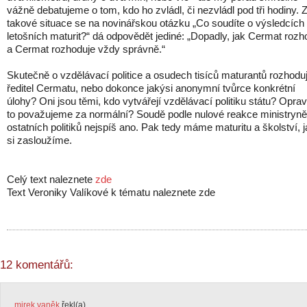
vážně debatujeme o tom, kdo ho zvládl, či nezvládl pod tři hodiny. 
takové situace se na novinářskou otázku „Co soudíte o výsledcích
letošních maturit?“ dá odpovědět jediné: „Dopadly, jak Cermat rozho
a Cermat rozhoduje vždy správně.“
Skutečně o vzdělávací politice a osudech tisíců maturantů rozhodu
ředitel Cermatu, nebo dokonce jakýsi anonymní tvůrce konkrétní
úlohy? Oni jsou těmi, kdo vytvářejí vzdělávací politiku státu? Opra
to považujeme za normální? Soudě podle nulové reakce ministryně
ostatních politiků nejspíš ano. Pak tedy máme maturitu a školství, 
si zasloužíme.
Celý text naleznete
zde
Text Veroniky Valíkové k tématu naleznete zde
12 komentářů:
mirek vaněk
řekl(a)...