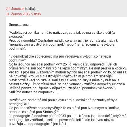
Jiri Janecek
řekl(a)...
11. června 2017 v 8:06
Spousta věcí...
"Vzdělávací politika nemůže nařizovat, co a jak se má ve škole učit (a
zkoušet),"
Proč by nemohla? Centrálně nařídit, co a jak učit, je jedna z alternativ k
"nenařizování a vytvoření podmínek" nebo "nenařizování a nevytvoření
podmínek".
" v demokratické společnosti má pro vzdělávání vytvořit co nejlepší
podmínky."
Co to jsou "co nejlepší podmínky"? 25 lidí vám dá 25 odpovědí... Jejich
průměrem nejsou optimální "co nejlepší podmínky", ale dort pejska a kočičky.
Pro lidi s plošším uvažováním mohou být "co nejlepší podmínky" to, co oni za
ně považují. Pro lidi s plastičtějším uvažováním je problém složitější.
Navíc vzdělávací politika je součástí celkové politiky a měla by brát na její
ostatní složky. Tím to získá další stupeň volnosti - zrušíme advokáty ex offo a
uštřené peníze použijeme k nějakému zlepšení podmínek ve školství?
Snížíme dotace na biopaliva? ...
"Vzdělávaní samotné má pouze dva zdroje: dosažené poznatky vědy a
pedagogiku."
Co jsou dosažené poznatky vědy? To co hlásá pan Neumayer a Brdička,
nebo to, co hlásá pan Stránský?
Je pedagogické nedávné pátrání ČŠI po tom, k čemu jsou domácí úkoly? Mé
pedagogické vzdělání je celkem povrchní a letité, ale takovou otázku
považuju za nepedagogické jen klást...