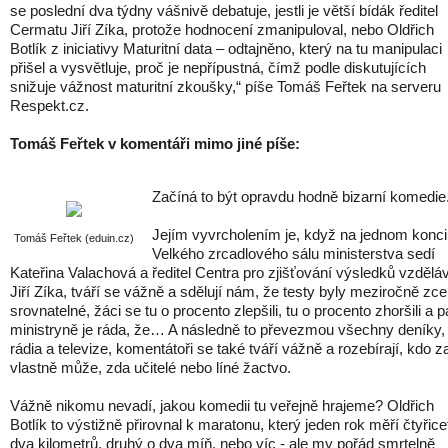
se poslední dva týdny vášnivě debatuje, jestli je větší bídák ředitel
Cermatu Jiří Zíka, protože hodnocení zmanipuloval, nebo Oldřich
Botlík z iniciativy Maturitní data – odtajněno, který na tu manipulaci
přišel a vysvětluje, proč je nepřípustná, čímž podle diskutujících
snižuje vážnost maturitní zkoušky,“ píše Tomáš Feřtek na serveru
Respekt.cz.
Tomáš Feřtek v komentáři mimo jiné píše:
Začíná to být opravdu hodně bizarní komedie
Jejím vyvrcholením je, když na jednom konci
Tomáš Feřtek (eduin.cz)
Velkého zrcadlového sálu ministerstva sedí
Kateřina Valachová a ředitel Centra pro zjišťování výsledků vzdělá
Jiří Zíka, tváří se vážně a sdělují nám, že testy byly meziročně zce
srovnatelné, žáci se tu o procento zlepšili, tu o procento zhoršili a p
ministryně je ráda, že… A následně to převezmou všechny deníky,
rádia a televize, komentátoři se také tváří vážně a rozebírají, kdo z
vlastně může, zda učitelé nebo líné žactvo.
Vážně nikomu nevadí, jakou komedii tu veřejně hrajeme? Oldřich
Botlík to výstižně přirovnal k maratonu, který jeden rok měří čtyřice
dva kilometrů, druhý o dva míň, nebo víc - ale my pořád smrtelně