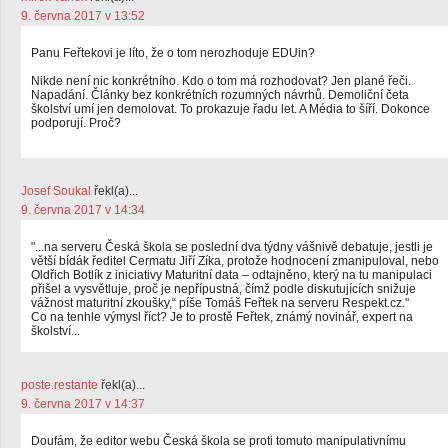
9. června 2017 v 13:52
Panu Feřtekovi je líto, že o tom nerozhoduje EDUin?
Nikde není nic konkrétního. Kdo o tom má rozhodovat? Jen plané řeči.
Napadání. Články bez konkrétních rozumných návrhů. Demoliční četa
školství umí jen demolovat. To prokazuje řadu let. A Média to šíří. Dokonce
podporují. Proč?
Josef Soukal
řekl(a)...
9. června 2017 v 14:34
"...na serveru Česká škola se poslední dva týdny vášnivě debatuje, jestli je
větší bídák ředitel Cermatu Jiří Zíka, protože hodnocení zmanipuloval, nebo
Oldřich Botlík z iniciativy Maturitní data – odtajněno, který na tu manipulaci
přišel a vysvětluje, proč je nepřípustná, čímž podle diskutujících snižuje
vážnost maturitní zkoušky,“ píše Tomáš Feřtek na serveru Respekt.cz."
Co na tenhle výmysl říct? Je to prostě Feřtek, známý novinář, expert na
školství...
poste.restante
řekl(a)...
9. června 2017 v 14:37
Doufám, že editor webu Česká škola se proti tomuto manipulativnímu