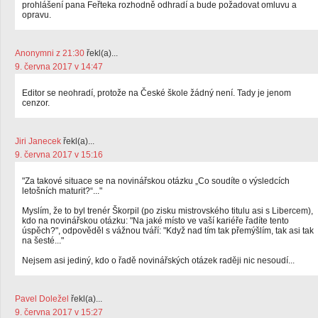
prohlášení pana Feřteka rozhodně odhradí a bude požadovat omluvu a
opravu.
Anonymni z 21:30
řekl(a)...
9. června 2017 v 14:47
Editor se neohradí, protože na České škole žádný není. Tady je jenom
cenzor.
Jiri Janecek
řekl(a)...
9. června 2017 v 15:16
"Za takové situace se na novinářskou otázku „Co soudíte o výsledcích
letošních maturit?“..."
Myslím, že to byl trenér Škorpil (po zisku mistrovského titulu asi s Libercem),
kdo na novinářskou otázku: "Na jaké místo ve vaší kariéře řadíte tento
úspěch?", odpověděl s vážnou tváří: "Když nad tím tak přemýšlím, tak asi tak
na šesté..."
Nejsem asi jediný, kdo o řadě novinářských otázek raději nic nesoudí...
Pavel Doležel
řekl(a)...
9. června 2017 v 15:27