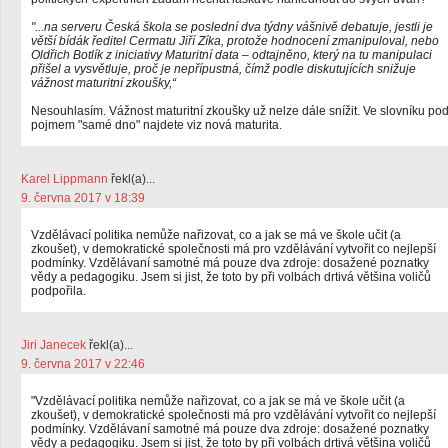
"...na serveru Česká škola se poslední dva týdny vášnivě debatuje, jestli je
větší bídák ředitel Cermatu Jiří Zíka, protože hodnocení zmanipuloval, nebo
Oldřich Botlík z iniciativy Maturitní data – odtajněno, který na tu manipulaci
přišel a vysvětluje, proč je nepřípustná, čímž podle diskutujících snižuje
vážnost maturitní zkoušky,“
Nesouhlasím. Vážnost maturitní zkoušky už nelze dále snížit. Ve slovníku po
pojmem "samé dno" najdete viz nová maturita.
Karel Lippmann
řekl(a)...
9. června 2017 v 18:39
Vzdělávací politika nemůže nařizovat, co a jak se má ve škole učit (a
zkoušet), v demokratické společnosti má pro vzdělávání vytvořit co nejlepší
podmínky. Vzdělávaní samotné má pouze dva zdroje: dosažené poznatky
vědy a pedagogiku. Jsem si jist, že toto by při volbách drtivá většina voličů
podpořila.
Jiri Janecek
řekl(a)...
9. června 2017 v 22:46
"Vzdělávací politika nemůže nařizovat, co a jak se má ve škole učit (a
zkoušet), v demokratické společnosti má pro vzdělávání vytvořit co nejlepší
podmínky. Vzdělávaní samotné má pouze dva zdroje: dosažené poznatky
vědy a pedagogiku. Jsem si jist, že toto by při volbách drtivá většina voličů