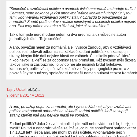
"
Skutečně o vzdělávací politice a osudech tisíců maturantů rozhoduje ředitel
Cermatu, nebo dokonce jakýsi anonymní tvůrce konkrétní úlohy? Oni jsou
těmi, kdo vytvářejí vzdělávací politiku státu? Opravdu to považujeme za
normální? Soudě podle nulové reakce ministryně a ostatních politiků nejspíš
ano. Pak tedy máme maturitu a školství, jaké si zasloužíme.
"
Tak o tom jistě nerozhoduje jeden, či dva úředníci a už vůbec ne autoři
jednotlivých úloh. To je směšné.
A ano, považuji nejen za normální, ale i vysoce žádoucí, aby o vzdělávací
politice rozhodovali odborníci na základě zadání politiků, kteří zastupují
strany, kterým lidé dali nejvíce hlasů ve volbách. Čili nikoliv pánové, které
nikdo nevolil a kteří se za odborníky sami prohlásili. Kéž bychom měli školstv
takové, jaké si zasloužíme. To by do něj ale nesměli kydat feřtekové,
kartousové, botlíkové a jiné světoznámé veličiny pedagogické praxe, a z
povzdálí by se s názory společnosti nesnažil nemanipulovat cenzor Komárek
Tajný Učitel
řekl(a)...
9. června 2017 v 16:12
A ano, považuji nejen za normální, ale i vysoce žádoucí, aby o vzdělávací
politice rozhodovali odborníci na základě zadání politiků, kteří zastupují
strany, kterým lidé dali nejvíce hlasů ve volbách.
Zadání politiků? Jako že zvolení politici plní vůli nebo vládnou lidu, který je
zvolil? Politici a odborníci vědí a zajímá je, co bude společnost potřebovat za
1,4,13,18 let? Třeba ano, ale mohli by nás učitele, vykonavatele jejich
politických-expertních zadání nechat laskavě nahlédnout do svých úvah?