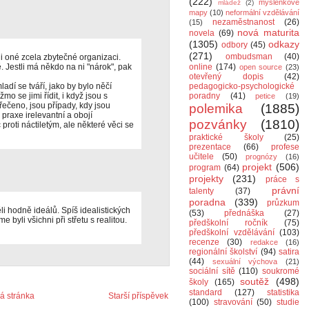
(222)
myšlenkové
mládež
(2)
mapy
(10)
neformální vzdělávání
nezaměstnanost
(26)
(15)
nová maturita
novela
(69)
(1305)
odkazy
odbory
(45)
(271)
ombudsman
(40)
ii oné zcela zbytečné organizaci.
ě. Jestli má někdo na ni "nárok", pak
online
(174)
open source
(23)
otevřený dopis
(42)
adí se tváří, jako by bylo něčí
pedagogicko-psychologické
mo se jimi řídit, i když jsou s
poradny
(41)
petice
(19)
řečeno, jsou případy, kdy jsou
polemika
(1885)
praxe irelevantní a obojí
pozvánky
(1810)
 proti náctiletým, ale některé věci se
praktické školy
(25)
prezentace
(66)
profese
učitele
(50)
prognózy
(16)
projekt
(506)
program
(64)
projekty
(231)
práce s
právní
talenty
(37)
poradna
(339)
průzkum
li hodně ideálů. Spíš idealistických
(53)
přednáška
(27)
 byli všichni při střetu s realitou.
předškolní ročník
(75)
předškolní vzdělávání
(103)
recenze
(30)
redakce
(16)
regionální školství
(94)
satira
(44)
sexuální výchova
(21)
sociální sítě
(110)
soukromé
soutěž
(498)
školy
(165)
standard
(127)
statistika
 stránka
Starší příspěvek
(100)
stravování
(50)
studie