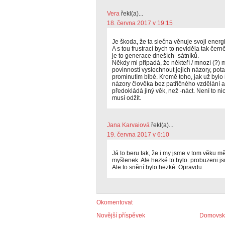
Vera
řekl(a)...
18. června 2017 v 19:15
Je škoda, že ta slečna věnuje svoji energ
A s tou frustrací bych to neviděla tak čern
je to generace dneších -sátníků.
Někdy mi připadá, že někteří / mnozí (?) ml
povinností vyslechnout jejich názory, potaž
prominutím blbé. Kromě toho, jak už bylo 
názory člověka bez patřičného vzdělání a 
předokládá jiný věk, než -náct. Není to nic
musí odžít.
Jana Karvaiová
řekl(a)...
19. června 2017 v 6:10
Já to beru tak, že i my jsme v tom věku mě
myšlenek. Ale hezké to bylo. probuzeni jsme
Ale to snění bylo hezké. Opravdu.
Okomentovat
Novější příspěvek
Domovská