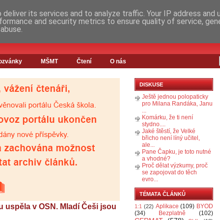
deliver its services and to analyze traffic. Your IP address and
formance and security metrics to ensure quality of service, ge
 abuse.
ozvánky
MŠMT
Čtení
O nás
DISKUSE
Ještě jednou polopaticky
pro Milana Randáka, Janu
...
Komárku, že ti není
stydno....
Jaké štěstí, že Velké
břicho není líný učitel,
ale...
Pane Čapku, je toto nutné
a vhodné?
Proč dělat výzkumy, proč
se zapojovat do těch
evro...
TÉMATA ČLÁNKŮ
u uspěla v OSN. Mladí Češi jsou
Aplikace
(109)
BYOD
1:1
(22)
(34)
Bezplatně
(102)