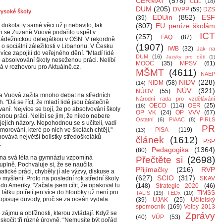
CERMAT
(578)
CLIL
(18)
DUM
(205)
DVPP
(59)
DZS
vysoké školy
EDUin
(852)
ESF
(39)
 dokola ty samé věci už ji nebavilo, tak
(807)
EU peníze školám
ch se Zuzaně Vuové podařilo uspět v
ICT
(257)
FAQ
(87)
ládežnickou delegátkou v OSN. V rekordně
(1907)
 o sociální záležitosti v Libanonu. V Česku
IWB
(32)
Jak na
 více zapojili do veřejného dění. "Mladí lidé
DUM
(16)
Jazyky pro děti
(1)
po absolvování školy neseženou práci. Nelíbí
MOOC
(35)
MPSV
(61)
ká v rozhovoru pro Aktuálně.cz.
MŠMT
(4611)
NAEP
NIDV
(228)
NIDM
(58)
(14)
NÚV
(321)
NÚOV
(55)
 Vuová zažila mnoho debat na středních
Národní rada pro vzdělávání
h. "Dá se říct, že mladí lidé jsou částečně
OECD
(114)
OER
(25)
(16)
ovaní. Nejvíce se bojí, že po absolvování školy
OP VK
(24)
OP VVV
(67)
nou práci. Nelíbí se jim, že nikdo nebere
Ostatní
(6)
PIAAC
(8)
PIRLS
jejich názory. Nepohodnou se s učiteli, vadí
PR
morování, které po nich ve školách chtějí,"
PISA
(119)
(13)
ovává největší bolístky středoškoláků
článek
(1612)
PSP
.
Pedagogika
(1364)
(80)
na svá léta na gymnáziu vzpomíná
Přečtěte si
(2698)
uplně. Pochvaluje si, že se naučila
Přijímačky
(216)
RVP
atické práci, chyběly jí ale výzvy, diskuse a
(627)
SCIO
(317)
ké myšlení. Proto na poslední rok střední školy
SKAV
 do Ameriky. "Začala jsem cítit, že opakovat tu
(148)
Strategie 2020
(46)
látku potřetí jen více do hloubky už není pro
TIMSS
TALIS
(19)
TEDx
(10)
opisuje důvody, proč se za oceán vydala.
(39)
UJAK
(25)
Učitelský
spomocník
(169)
Volby 2013
 zájmu a obtížnosti, kterou zvládají. Když se
Zprávy
(40)
VÚP
(53)
skočit tři různé úrovně. "Nemusíte být pořád