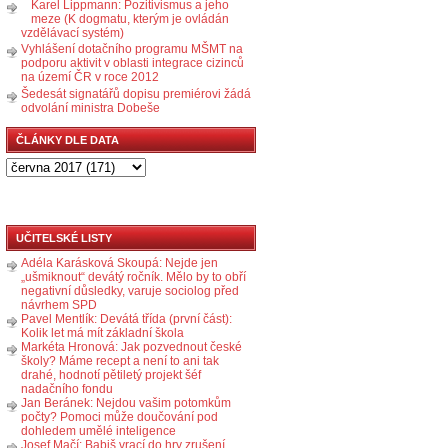
Karel Lippmann: Pozitivismus a jeho
meze (K dogmatu, kterým je ovládán
vzdělávací systém)
Vyhlášení dotačního programu MŠMT na
podporu aktivit v oblasti integrace cizinců
na území ČR v roce 2012
Šedesát signatářů dopisu premiérovi žádá
odvolání ministra Dobeše
ČLÁNKY DLE DATA
UČITELSKÉ LISTY
Adéla Karásková Skoupá: Nejde jen
„ušmiknout“ devátý ročník. Mělo by to obří
negativní důsledky, varuje sociolog před
návrhem SPD
Pavel Mentlík: Devátá třída (první část):
Kolik let má mít základní škola
Markéta Hronová: Jak pozvednout české
školy? Máme recept a není to ani tak
drahé, hodnotí pětiletý projekt šéf
nadačního fondu
Jan Beránek: Nejdou vašim potomkům
počty? Pomoci může doučování pod
dohledem umělé inteligence
Josef Mačí: Babiš vrací do hry zrušení