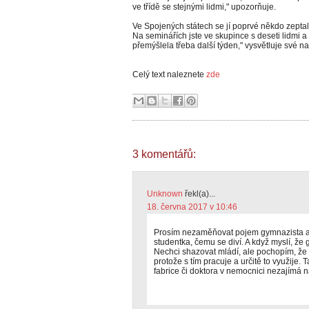
ve třídě se stejnými lidmi," upozorňuje.
Ve Spojených státech se jí poprvé někdo zeptal 
Na seminářích jste ve skupince s deseti lidmi a t
přemýšlela třeba další týden," vysvětluje své n
Celý text naleznete
zde
3 komentářů:
Unknown
řekl(a)...
18. června 2017 v 10:46
Prosím nezaměňovat pojem gymnazista a st
studentka, čemu se diví. A když myslí, že
Nechci shazovat mládí, ale pochopím, že 
protože s tím pracuje a určitě to využije.
fabrice či doktora v nemocnici nezajímá 