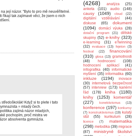
(4268)
analýza
(25)
anketa
(101)
audio
(148)
na její názor. "Bylo to pro mě neuvěřitelné.
causy
(1049)
cloud
(22)
i říkají tak zajímavé věci, že jsem o nich
digitální vzdělávání
(44)
adšení.
dokument
diskuse
(65)
(1094)
domácí výuka
(28)
dětské
dotační program
(21)
e-knihy
(323)
skupiny
(52)
e-learning
(31)
eTwinning
(32)
evaluace
(13)
fejeton
(3)
financování
festival
(22)
(310)
gramotnosti
glosa
(13)
(48)
hodnocení
(108)
hodnocení aplikací
(41)
infografika
(40)
informatické
myšlení
(35)
informatika
(60)
inkluze
(1194)
inovace
(30)
internetová bezpečnost
(57)
interview
(173)
kariérní
kniha
(1180)
řád
(178)
knihy
(1253)
komentář
(227)
ředoškolák! Když si to plete i tato
konektivismus
(13)
 gymnazista = mladý čech.
konference
(197)
konkursy
politika zajímá názor mladých,
kulatý
(7)
konstruktivismus
(19)
 Také pochopím, proč mistra ve
stůl
(55)
kurikulum
(28)
názor absolventa gymnázia.
matematika
licence
(7)
(298)
metodika
(39)
migrace
ministryně školství
(87)