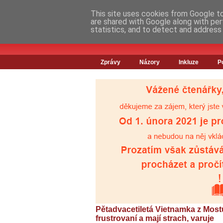
This site uses cookies from Google to 
are shared with Google along with per
statistics, and to detect and address
Zprávy
Názory
Inkluze
P
Pětadvacetiletá Vietnamka z Most
frustrovaní a mají strach, varuje