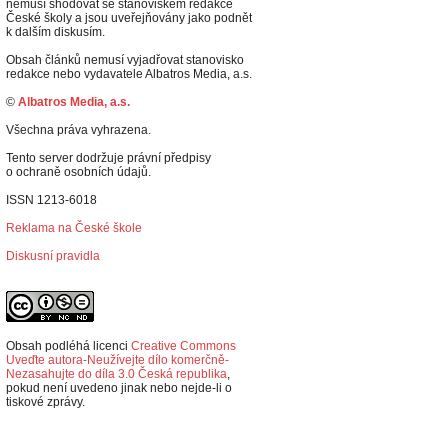
nemusí shodovat se stanoviskem redakce
České školy a jsou uveřejňovány jako podnět
k dalším diskusím.
Obsah článků nemusí vyjadřovat stanovisko
redakce nebo vydavatele Albatros Media, a.s.
©
Albatros Media, a.s.
Všechna práva vyhrazena.
Tento server dodržuje právní předpisy
o ochraně osobních údajů.
ISSN 1213-6018
Reklama na České škole
Diskusní pravidla
Obsah podléhá licenci
Creative Commons
Uveďte autora-Neužívejte dílo komerčně-
Nezasahujte do díla 3.0 Česká republika
,
p
okud není uvedeno jinak nebo nejde-li o
tiskové zprávy.