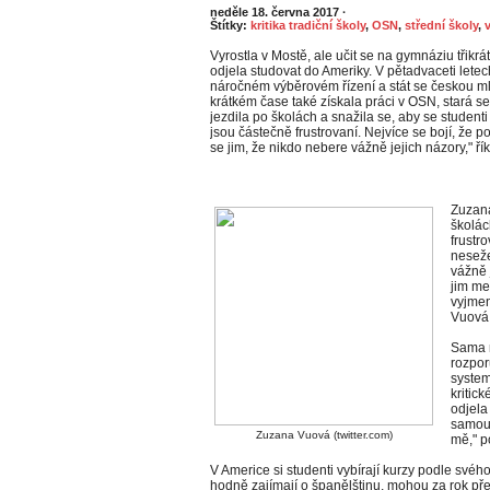
neděle 18. června 2017
·
Štítky:
kritika tradiční školy
,
OSN
,
střední školy
,
Vyrostla v Mostě, ale učit se na gymnáziu třikrát
odjela studovat do Ameriky. V pětadvaceti lete
náročném výběrovém řízení a stát se českou m
krátkém čase také získala práci v OSN, stará se
jezdila po školách a snažila se, aby se studenti
jsou částečně frustrovaní. Nejvíce se bojí, že 
se jim, že nikdo nebere vážně jejich názory," ří
Zuzana
školác
frustr
neseže
vážně 
jim me
vyjmen
Vuová
Sama 
rozpor
system
kritic
odjela
samou 
Zuzana Vuová (twitter.com)
mě," p
V Americe si studenti vybírají kurzy podle svého
hodně zajímají o španělštinu, mohou za rok pře