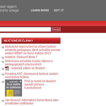
RSS
KOMENTÁŘE
 user-agent
nerate usage
LEARN MORE
GOT IT
NEJČTENĚJŠÍ ČLÁNKY
Metodické doporučení ke zřízení funkce
asistenta pedagoga, které schválila porada
vedení MŠMT na konci května 2015
redakce: Diskuzní téma 7
Sněmovna schválila novelu zákona o
pedagogických pracovnících
Autorský zákon ve školách
Poradna ASČ: Nesmyslná testová zadání,
nesmyslná čeština
Proč je nutné ve školách
opustit výchovu
k poslušnosti
Jan Koucun: Alternativní komunikace jako
prostředek vzdělávání