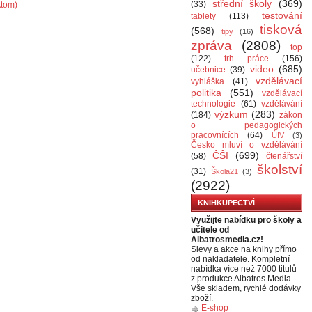
střední školy
(369)
(33)
Atom)
testování
tablety
(113)
tisková
(568)
tipy
(16)
zpráva
(2808)
top
(122)
trh práce
(156)
video
(685)
učebnice
(39)
vzdělávací
vyhláška
(41)
politika
(551)
vzdělávací
technologie
(61)
vzdělávání
výzkum
(283)
(184)
zákon
o pedagogických
pracovnících
(64)
ÚIV
(3)
Česko mluví o vzdělávání
ČŠI
(699)
(58)
čtenářství
školství
(31)
Škola21
(3)
(2922)
KNIHKUPECTVÍ
Využijte nabídku pro školy a
učitele od
Albatrosmedia.cz!
Slevy a akce na knihy přímo
od nakladatele. Kompletní
nabídka více než 7000 titulů
z produkce Albatros Media.
Vše skladem, rychlé dodávky
zboží.
E-shop