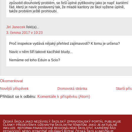
způsobit dlouholetý problém, se řeší úplné pytlíkoviny jako je např. kariérní
řád, který je navíc postavený tak, že mladé kantory ze škol vyžene úplně,
takže problém ještě prohloubí.
Jiri Janecek
řekl(a)...
3. června 2017 v 10:23
Proč inspekce vydává nějaký přehled zajímavostí? K tomu je určena?
Navíc v něm šíří takové kacířské bludy...
Nemáme od toho Eduin a Scio?
Okomentovat
Novější příspěvek
Domovská stránka
Starší pří
Přihlásit se k odběru:
Komentáře k příspěvku (Atom)
ČESKÁ ŠKOLA
JAKO NEZÁVISLÝ ŠKOLSKÝ ZPRAVODAJSKÝ PORTÁL PUBLIKUJE
ČLÁNKY PŘEDEVŠÍM K OŽEHAVÝM ŠKOLSKÝM TÉMATŮM, JAKO JE AKTUÁLNĚ
INKLUZE, REFORMA FINANCOVÁNÍ REGIONÁLNÍHO ŠKOLSTVÍ, KARIÉRNÍ ŘÁD
PEDAGOGŮ, NEBO JEDNOTNÉ PŘIJÍMACÍ ŘÍZENÍ.
ČESKÁ ŠKOLA
UMOŽŇUJE