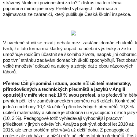
strávený školními povinnostmi za to?,“ diskusi na toto téma
připomíná mimo jiné nový Přehled vybraných informací a
zajímavostí ze zahraničí, který publikuje Česká školní inspekce.
V uvedené studii se rozvíjí debata mezi zastánci domácích úkolů, k
tvrdí, že tato forma má kladný dopad na učební výsledky a že to
umožňuje rodičům účastnit se školního života, naopak jiní odborníc
pozitivní stránku zadávání domácích úkolů zpochybňují. Text obsa
velké množství odkazů na autory a zdroje dat z obou názorových
táborů.
Přehled ČŠI připomíná i studii, podle níž učitelé matematiky,
přírodovědných a technických předmětů a jazyků v Anglii
opouštějí v míře více než 10 % svou profesi
, a to především bě
prvních pěti let v zaměstnaneckém poměru na školách. Konkrétně
jedná o odchody 10,4 % učitelů přírodovědných předmětů, 10,3 %
učitelů matematiky a situace je obdobná i u vyučujících cizích jazy
(10, 2 %). Pedagogové totiž vyhledávají výhodnější pracovní
příležitosti v jiných odvětvích. Analýza pokrývá období let 2010 až
2015, ale tento problém přetrvává už delší dobu. Z pedagogické
profese ale odcházejí v nižší míře učitelé ostatních předmětů. Posl