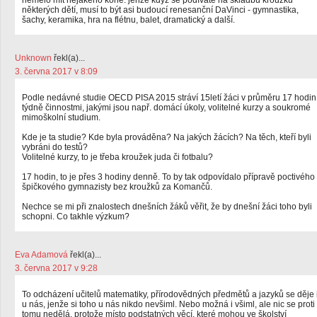
nemělo mít nějakého koně. jenže když se podíváte na skladbu kroužků
některých dětí, musí to být asi budoucí renesanční DaVinci - gymnastika,
šachy, keramika, hra na flétnu, balet, dramatický a další.
Unknown
řekl(a)...
3. června 2017 v 8:09
Podle nedávné studie OECD PISA 2015 stráví 15letí žáci v průměru 17 hodin
týdně činnostmi, jakými jsou např. domácí úkoly, volitelné kurzy a soukromé
mimoškolní studium.
Kde je ta studie? Kde byla prováděna? Na jakých žácích? Na těch, kteří byli
vybráni do testů?
Volitelné kurzy, to je třeba kroužek juda či fotbalu?
17 hodin, to je přes 3 hodiny denně. To by tak odpovídalo přípravě poctivého
špičkového gymnazisty bez kroužků za Komančů.
Nechce se mi při znalostech dnešních žáků věřit, že by dnešní žáci toho byli
schopni. Co takhle výzkum?
Eva Adamová
řekl(a)...
3. června 2017 v 9:28
To odcházení učitelů matematiky, přírodovědných předmětů a jazyků se děje 
u nás, jenže si toho u nás nikdo nevšiml. Nebo možná i všiml, ale nic se proti
tomu nedělá, protože místo podstatných věcí, které mohou ve školství