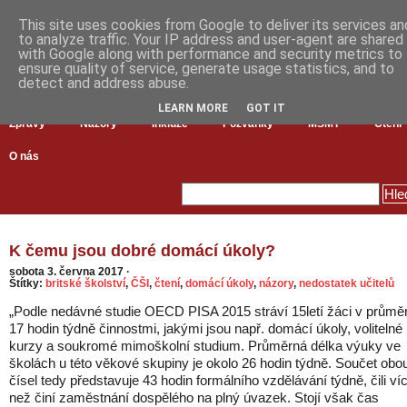
This site uses cookies from Google to deliver its services an
to analyze traffic. Your IP address and user-agent are shared
with Google along with performance and security metrics to
ensure quality of service, generate usage statistics, and to
detect and address abuse.
LEARN MORE
GOT IT
Zprávy
Názory
Inkluze
Pozvánky
MŠMT
Čtení
O nás
K čemu jsou dobré domácí úkoly?
sobota 3. června 2017
·
Štítky:
britské školství
,
ČŠI
,
čtení
,
domácí úkoly
,
názory
,
nedostatek učitelů
„Podle nedávné studie OECD PISA 2015 stráví 15letí žáci v průmě
17 hodin týdně činnostmi, jakými jsou např. domácí úkoly, volitelné
kurzy a soukromé mimoškolní studium. Průměrná délka výuky ve
školách u této věkové skupiny je okolo 26 hodin týdně. Součet obo
čísel tedy představuje 43 hodin formálního vzdělávání týdně, čili ví
než činí zaměstnání dospělého na plný úvazek. Stojí však čas