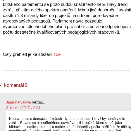
britského parlamentu se proto budou snažit tento nepříznivý trend
zvrátit přijetím celého spektra opatření. Mimo jiné doporučují uvolnit
částku 1,3 miliardy liber do projektů na udržení přírodovědně
aprobovaných pedagogů. Parlament navíc požaduje
vypracování dlouhodobého plánu pro nábor a udržení odpovídající
počtu dostatečně kvalifikovaných pedagogických pracovníků.
Celý přehled je ke stažení
zde
4 komentářů:
Jana Karvaiová
řekl(a)...
3. června 2017 v 8:04
Nebavme se o domácích úkolech - ty potřebné jsou, i když by neměly dítě
zahltit. Bavme se o nepřiměřené návštěvnosti kroužků ,které slouží jako
hlídací pes našich ratolestí a rodiče se předhánějí v počtu. neříkám, že dítě b