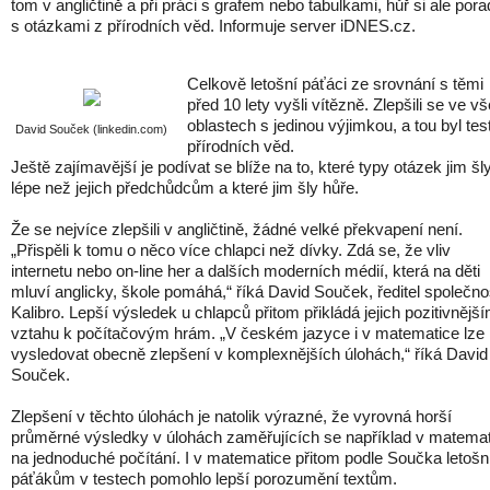
tom v angličtině a při práci s grafem nebo tabulkami, hůř si ale pora
s otázkami z přírodních věd. Informuje server iDNES.cz.
Celkově letošní páťáci ze srovnání s těmi
před 10 lety vyšli vítězně. Zlepšili se ve v
oblastech s jedinou výjimkou, a tou byl tes
David Souček (linkedin.com)
přírodních věd.
Ještě zajímavější je podívat se blíže na to, které typy otázek jim šl
lépe než jejich předchůdcům a které jim šly hůře.
Že se nejvíce zlepšili v angličtině, žádné velké překvapení není.
„Přispěli k tomu o něco více chlapci než dívky. Zdá se, že vliv
internetu nebo on-line her a dalších moderních médií, která na děti
mluví anglicky, škole pomáhá,“ říká David Souček, ředitel společno
Kalibro. Lepší výsledek u chlapců přitom přikládá jejich pozitivnějš
vztahu k počítačovým hrám. „V českém jazyce i v matematice lze
vysledovat obecně zlepšení v komplexnějších úlohách,“ říká David
Souček.
Zlepšení v těchto úlohách je natolik výrazné, že vyrovná horší
průměrné výsledky v úlohách zaměřujících se například v matema
na jednoduché počítání. I v matematice přitom podle Součka letoš
páťákům v testech pomohlo lepší porozumění textům.