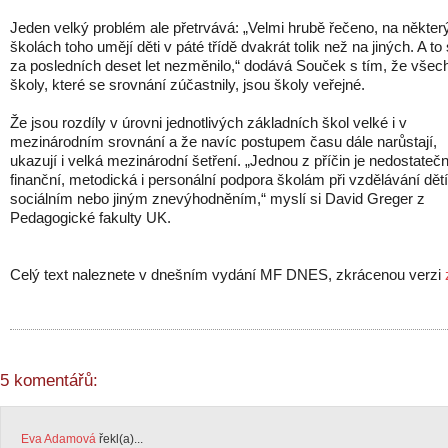
Jeden velký problém ale přetrvává: „Velmi hrubě řečeno, na někter
školách toho umějí děti v páté třídě dvakrát tolik než na jiných. A to
za posledních deset let nezměnilo,“ dodává Souček s tím, že všec
školy, které se srovnání zúčastnily, jsou školy veřejné.
Že jsou rozdíly v úrovni jednotlivých základních škol velké i v
mezinárodním srovnání a že navíc postupem času dále narůstají,
ukazují i velká mezinárodní šetření. „Jednou z příčin je nedostateč
finanční, metodická i personální podpora školám při vzdělávání dět
sociálním nebo jiným znevýhodněním,“ myslí si David Greger z
Pedagogické fakulty UK.
Celý text naleznete v dnešním vydání MF DNES, zkrácenou verzi
5 komentářů:
Eva Adamová
řekl(a)...