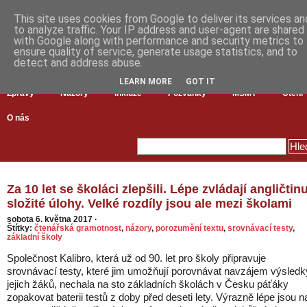
This site uses cookies from Google to deliver its services an
to analyze traffic. Your IP address and user-agent are shared
with Google along with performance and security metrics to
ensure quality of service, generate usage statistics, and to
detect and address abuse.
LEARN MORE
GOT IT
Zprávy
Názory
Inkluze
Pozvánky
MŠMT
Čtení
O nás
Za 10 let se školáci zlepšili. Lépe zvládají angličtinu
složité úlohy. Velké rozdíly jsou ale mezi školami
sobota 6. května 2017
·
Štítky:
čtenářská gramotnost
,
názory
,
porozumění textu
,
srovnávací testy
,
základní školy
Společnost Kalibro, která už od 90. let pro školy připravuje
srovnávací testy, které jim umožňují porovnávat navzájem výsledk
jejich žáků, nechala na sto základních školách v Česku páťáky
zopakovat baterii testů z doby před deseti lety. Výrazně lépe jsou n