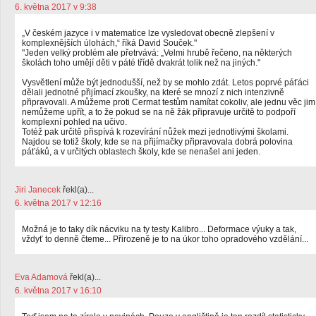
6. května 2017 v 9:38
„V českém jazyce i v matematice lze vysledovat obecně zlepšení v
komplexnějších úlohách,“ říká David Souček."
"Jeden velký problém ale přetrvává: „Velmi hrubě řečeno, na některých
školách toho umějí děti v páté třídě dvakrát tolik než na jiných."
Vysvětlení může být jednodušší, než by se mohlo zdát. Letos poprvé páťáci
dělali jednotné přijímací zkoušky, na které se mnozí z nich intenzivně
připravovali. A můžeme proti Cermat testům namítat cokoliv, ale jednu věc jim
nemůžeme upřít, a to že pokud se na ně žák připravuje určitě to podpoří
komplexní pohled na učivo.
Totéž pak určitě přispívá k rozevírání nůžek mezi jednotlivými školami.
Najdou se totiž školy, kde se na přijímačky připravovala dobrá polovina
páťáků, a v určitých oblastech školy, kde se nenašel ani jeden.
Jiri Janecek
řekl(a)...
6. května 2017 v 12:16
Možná je to taky dík nácviku na ty testy Kalibro... Deformace výuky a tak,
vždyť to denně čteme... Přirozeně je to na úkor toho opradového vzdělání...
Eva Adamová
řekl(a)...
6. května 2017 v 16:10