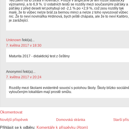
Teď jsem na to zírala v novinách. Pouze v angličtině je ten rozdíl statisticky
významný, a to 6,9 %. U ostatních testů se rozdíly mezi současnými páťáky a
páťáky z před deseti let pohybují od -2,1 % po +2,9 %, což jsou rozdíly tak
malé, že to vůbec nelze brát za bernou minci a nelze z toho vyvozovat vůbec
nic. Že to neví novinářka Hrdinová, bych ještě chápala, ale že to neví Kalibro,
je zarážející.
Unknown
řekl(a)...
7. května 2017 v 18:30
Maturita 2017 - didaktický test z češtiny
Anonymní řekl(a)...
7. května 2017 v 20:24
Rozdíly mezi školami evidentně souvisí s polohou školy. Školy blízko sociáln
vyloučeným lokalitám mají prostě smůlu.
Okomentovat
Novější příspěvek
Domovská stránka
Starší pří
Přihlásit se k odběru:
Komentáře k příspěvku (Atom)