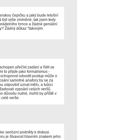
unskou čepičku a jaký bude letošní
á být výše zmíněné, tak jsem tedy
prádelního hrnce a žádné geniální
čky? Žádný důkaz "takovým
schopen přečíst zadání a řídit se
i to přijde jako formalismus -
o schopnost odvodit postup může o
psání samotné anafory by se za
u odpověď uznat mělo, a tvůrci
ožadovali vypsání celých veršů.
o důvodu nutné, mohli by příště v
 celé verše.
o seriózní podněty k diskusi.
ru je štvavost hlavním znakem jeho