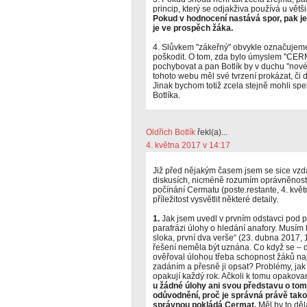
princip, který se odjakživa používá u větš
Pokud v hodnocení nastává spor, pak je
je ve prospěch žáka.
4. Slůvkem "zákeřný" obvykle označujeme
poškodit. O tom, zda bylo úmyslem "CERM
pochybovat a pan Botlík by v duchu "nové
tohoto webu měl své tvrzení prokázat, či d
Jinak bychom totiž zcela stejně mohli spe
Botlíka.
Oldřich Botlík
řekl(a)...
4. května 2017 v 14:17
Již před nějakým časem jsem se sice vzdal
diskusích, nicméně rozumím oprávněnosti 
počínání Cermatu (poste.restante, 4. kvě
příležitost vysvětlit některé detaily.
1.
Jak jsem uvedl v prvním odstavci pod p
parafrázi úlohy o hledání anafory. Musím 
sloka, první dva verše“ (23. dubna 2017, 
řešení neměla být uznána. Co když se –
ověřoval úlohou třeba schopnost žáků nají
zadáním a přesně ji opsat? Problémy, jak 
opakují každý rok. Ačkoli k tomu opakov
u žádné úlohy ani svou představu o tom,
odůvodnění, proč je správná právě tak
správnou pokládá Cermat.
Měl by to děl