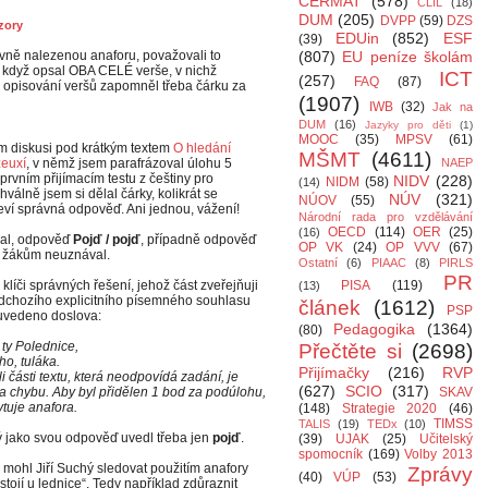
CERMAT
(578)
CLIL
(18)
DUM
(205)
DVPP
(59)
DZS
zory
EDUin
(852)
ESF
(39)
ně nalezenou anaforu, považovali to
(807)
EU peníze školám
, když opsal OBA CELÉ verše, v nichž
ICT
(257)
FAQ
(87)
při opisování veršů zapomněl třeba čárku za
(1907)
IWB
(32)
Jak na
DUM
(16)
Jazyky pro děti
(1)
MOOC
(35)
MPSV
(61)
m diskusi pod krátkým textem
O hledání
MŠMT
(4611)
zeuxí
, v němž jsem parafrázoval úlohu 5
NAEP
prvním přijímacím testu z češtiny pro
NIDV
(228)
NIDM
(58)
(14)
válně jsem si dělal čárky, kolikrát se
NÚV
(321)
NÚOV
(55)
jeví správná odpověď. Ani jednou, vážení!
Národní rada pro vzdělávání
OECD
(114)
OER
(25)
(16)
kal, odpověď
Pojď / pojď
, případně odpověď
OP VK
(24)
OP VVV
(67)
 žákům neuznával.
Ostatní
(6)
PIAAC
(8)
PIRLS
PR
klíči správných řešení, jehož část zveřejňuji
PISA
(119)
(13)
dchozího explicitního písemného souhlasu
článek
(1612)
PSP
uvedeno doslova:
Pedagogika
(1364)
(80)
 ty Polednice,
Přečtěte si
(2698)
ho, tuláka.
Přijímačky
(216)
RVP
i části textu, která neodpovídá zadání, je
(627)
SCIO
(317)
 chybu. Aby byl přidělen 1 bod za podúlohu,
SKAV
ytuje anafora.
(148)
Strategie 2020
(46)
TIMSS
TALIS
(19)
TEDx
(10)
rý jako svou odpověď uvedl třeba jen
pojď
.
(39)
UJAK
(25)
Učitelský
spomocník
(169)
Volby 2013
 mohl Jiří Suchý sledovat použitím anafory
Zprávy
(40)
VÚP
(53)
 stojí u lednice“. Tedy například zdůraznit