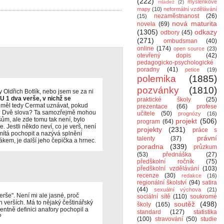
(222)
myšlenkové
mládež
(2)
mapy
(10)
neformální vzdělávání
nezaměstnanost
(26)
(15)
nová maturita
novela
(69)
(1305)
odkazy
odbory
(45)
(271)
ombudsman
(40)
online
(174)
open source
(23)
otevřený dopis
(42)
pedagogicko-psychologické
poradny
(41)
petice
(19)
polemika
(1885)
pozvánky
(1810)
ty Oldřich Botlík, nebo jsem se za ni
U 1 dva verše, v nichž se
praktické školy
(25)
měl tedy Cermat uznávat, pokud
prezentace
(66)
profese
? Dvě slova? Ta samozřejmě mohou
učitele
(50)
prognózy
(16)
ům, ale zde tomu tak není, bylo
projekt
(506)
program
(64)
. Jestli někdo neví, co je verš, není
projekty
(231)
práce s
mítá pochopit a nazývá splnění
právní
talenty
(37)
kem, je další jeho čepička a hrnec.
poradna
(339)
průzkum
(53)
přednáška
(27)
předškolní ročník
(75)
předškolní vzdělávání
(103)
recenze
(30)
redakce
(16)
regionální školství
(94)
satira
(44)
sexuální výchova
(21)
erše". Není mi ale jasné, proč
sociální sítě
(110)
soukromé
 verších. Má to nějaký češtinářský
soutěž
(498)
školy
(165)
dentně definici anafory pochopil a
standard
(127)
statistika
?
(100)
stravování
(50)
studie