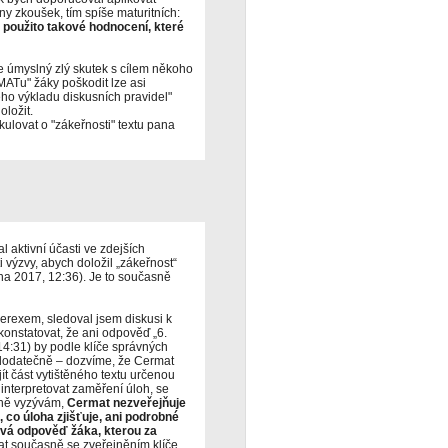
iny zkoušek, tím spíše maturitních:
 použito takové hodnocení, které
 úmyslný zlý skutek s cílem někoho
ATu" žáky poškodit lze asi
ho výkladu diskusních pravidel"
oložit.
kulovat o "zákeřnosti" textu pana
 aktivní účasti ve zdejších
výzvy, abych doložil „zákeřnost“
tna 2017, 12:36). Je to současně
erexem, sledoval jsem diskusi k
konstatovat, že ani odpověď „6.
14:31) by podle klíče správných
 dodatečně – dozvíme, že Cermat
t část vytištěného textu určenou
interpretovat zaměření úloh, se
aně vyzývám,
Cermat nezveřejňuje
 co úloha zjišťuje, ani podrobné
ová odpověď žáka, kterou za
at současně se zveřejněním klíče