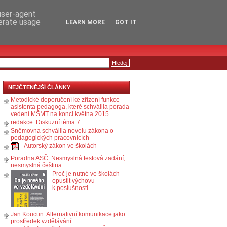
RSS
KOMENTÁŘE
 user-agent
nerate usage
LEARN MORE
GOT IT
NEJČTENĚJŠÍ ČLÁNKY
Metodické doporučení ke zřízení funkce
asistenta pedagoga, které schválila porada
vedení MŠMT na konci května 2015
redakce: Diskuzní téma 7
Sněmovna schválila novelu zákona o
pedagogických pracovnících
Autorský zákon ve školách
Poradna ASČ: Nesmyslná testová zadání,
nesmyslná čeština
Proč je nutné ve školách
opustit výchovu
k poslušnosti
Jan Koucun: Alternativní komunikace jako
prostředek vzdělávání