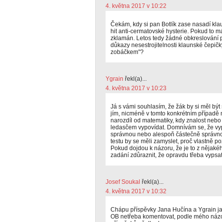
4. května 2017 v 10:22
Čekám, kdy si pan Botlík zase nasadí kla
hit anti-cermatovské hysterie. Pokud to m
zklamán. Letos tedy žádné obkreslování 
důkazy nesestrojitelnosti klaunské čepi
zobáčkem"?
Ygrain
řekl(a)...
4. května 2017 v 10:23
Já s vámi souhlasím, že žák by si měl být 
jím, nicméně v tomto konkrétním případě m
narozdíl od matematiky, kdy znalost neb
ledasčem vypovídat. Domnívám se, že vy
správnou nebo alespoň částečně správno
testu by se měli zamyslet, proč vlastně p
Pokud dojdou k názoru, že je to z nějakéh
zadání zdůraznit, že opravdu třeba vypsat
Josef Soukal
řekl(a)...
4. května 2017 v 10:32
Chápu příspěvky Jana Hučína a Ygrain jak
OB netřeba komentovat, podle mého názo