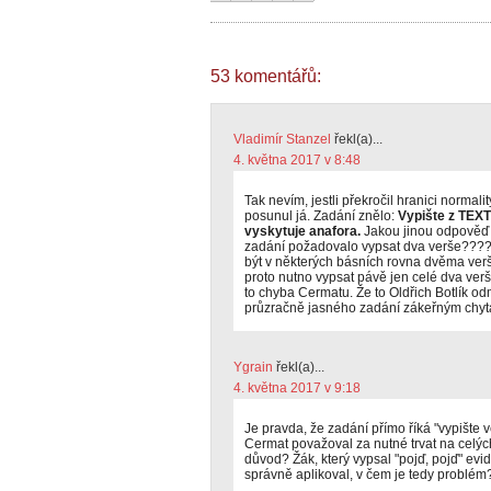
53 komentářů:
Vladimír Stanzel
řekl(a)...
4. května 2017 v 8:48
Tak nevím, jestli překročil hranici normali
posunul já. Zadání znělo:
Vypište z TEXT
vyskytuje anafora.
Jakou jinou odpověď 
zadání požadovalo vypsat dva verše???
být v některých básních rovna dvěma verš
proto nutno vypsat pávě jen celé dva verše
to chyba Cermatu. Že to Oldřich Botlík od
průzračně jasného zadání zákeřným chytá
Ygrain
řekl(a)...
4. května 2017 v 9:18
Je pravda, že zadání přímo říká "vypište v
Cermat považoval za nutné trvat na celých
důvod? Žák, který vypsal "pojď, pojď" evi
správně aplikoval, v čem je tedy problém