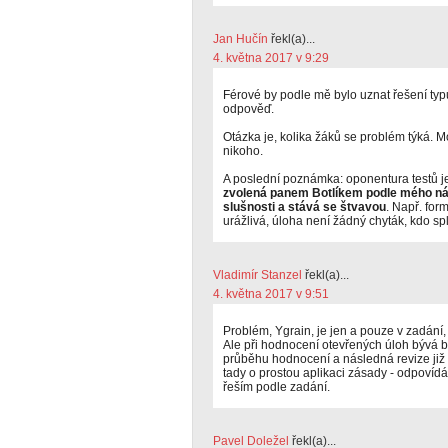
Jan Hučín
řekl(a)...
4. května 2017 v 9:29
Férové by podle mě bylo uznat řešení typ
odpověď.
Otázka je, kolika žáků se problém týká. 
nikoho.
A poslední poznámka: oponentura testů j
zvolená panem Botlíkem podle mého ná
slušnosti a stává se štvavou
. Např. for
urážlivá, úloha není žádný chyták, kdo sp
Vladimír Stanzel
řekl(a)...
4. května 2017 v 9:51
Problém, Ygrain, je jen a pouze v zadání,
Ale při hodnocení otevřených úloh bývá 
průběhu hodnocení a následná revize ji
tady o prostou aplikaci zásady - odpovídá
řeším podle zadání.
Pavel Doležel
řekl(a)...