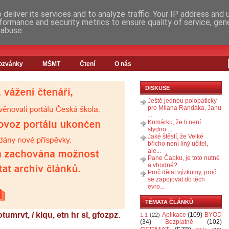
deliver its services and to analyze traffic. Your IP address and
formance and security metrics to ensure quality of service, ge
 abuse.
ozvánky
MŠMT
Čtení
O nás
DISKUSE
Ještě jednou polopaticky
pro Milana Randáka, Janu
...
Komárku, že ti není
stydno....
Jaké štěstí, že Velké
břicho není líný učitel,
ale...
Pane Čapku, je toto nutné
a vhodné?
Proč dělat výzkumy, proč
se zapojovat do těch
evro...
TÉMATA ČLÁNKŮ
tumrvt, / klqu, etn hr sl, gfozpz.
Aplikace
(109)
BYOD
1:1
(22)
(34)
Bezplatně
(102)