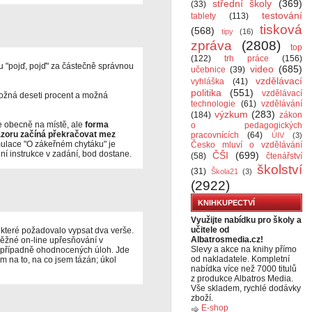
střední školy
(369)
(33)
testování
tablety
(113)
tisková
(568)
tipy
(16)
zpráva
(2808)
top
(122)
trh práce
(156)
u "pojď, pojď" za částečně správnou
video
(685)
učebnice
(39)
vzdělávací
vyhláška
(41)
politika
(551)
vzdělávací
Možná deseti procent a možná
technologie
(61)
vzdělávání
výzkum
(283)
(184)
zákon
e obecně na místě, ale
forma
o pedagogických
zoru začíná překračovat mez
pracovnících
(64)
ÚIV
(3)
mulace "O zákeřném chytáku" je
Česko mluví o vzdělávání
lní instrukce v zadání, bod dostane.
ČŠI
(699)
(58)
čtenářství
školství
(31)
Škola21
(3)
(2922)
KNIHKUPECTVÍ
Využijte nabídku pro školy a
učitele od
 které požadovalo vypsat dva verše.
Albatrosmedia.cz!
běžné on-line upřesňování v
Slevy a akce na knihy přímo
ž případně ohodnocených úloh. Jde
od nakladatele. Kompletní
m na to, na co jsem tázán; úkol
nabídka více než 7000 titulů
z produkce Albatros Media.
Vše skladem, rychlé dodávky
zboží.
E-shop