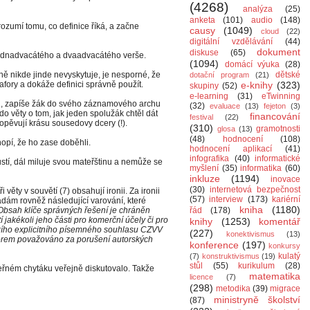
(4268)
analýza
(25)
anketa
(101)
audio
(148)
rozumí tomu, co definice říká, a začne
causy
(1049)
cloud
(22)
digitální vzdělávání
(44)
dokument
diskuse
(65)
ednadvacátého a dvaadvacátého verše.
(1094)
domácí výuka
(28)
ně nikde jinde nevyskytuje, je nesporné, že
dětské
dotační program
(21)
afory a dokáže definici správně použít.
e-knihy
(323)
skupiny
(52)
e-learning
(31)
eTwinning
ou, zapíše žák do svého záznamového archu
(32)
evaluace
(13)
fejeton
(3)
 do věty o tom, jak jeden spolužák chtěl dát
financování
festival
(22)
opěvují krásu sousedovy dcery (!).
(310)
gramotnosti
glosa
(13)
(48)
hodnocení
(108)
hopí, že ho zase doběhli.
hodnocení aplikací
(41)
infografika
(40)
informatické
ustí, dál miluje svou mateřštinu a nemůže se
myšlení
(35)
informatika
(60)
inkluze
(1194)
inovace
(30)
internetová bezpečnost
věty v souvětí (7) obsahují ironii. Za ironii
(57)
interview
(173)
kariérní
dám rovněž následující varování, které
kniha
(1180)
Obsah klíče správných řešení je chráněn
řád
(178)
tí jakékoli jeho části pro komerční účely či pro
knihy
(1253)
komentář
zího explicitního písemného souhlasu CZVV
(227)
konektivismus
(13)
orem považováno za porušení autorských
konference
(197)
konkursy
kulatý
(7)
konstruktivismus
(19)
stůl
(55)
kurikulum
(28)
keřném chytáku veřejně diskutovalo. Takže
matematika
licence
(7)
(298)
metodika
(39)
migrace
ministryně školství
(87)