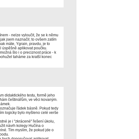
nem - nelze vyloučit, že se k němu
 jak jsem naznačil; to ovšem zatím
nak máte, Ygrain, pravdu, je to
al úspěšně aplikovat poučku.
ožná šlo i o preciznost práce - k
y bohužel taháme za kratší konec
ám didaktického testu, formě jeho
chám češtinářům, ve věci kovaným.
námek.
 označuje řádek básně. Pokud tedy
tím logicky bylo myšleno celé verše
stné je i "zkrácené" řešení úkolu,
užit návrh kolegy Hučína o
elné. Tím myslím, že pokud jde o
 bodu.
k bych doporučoval aplikovat