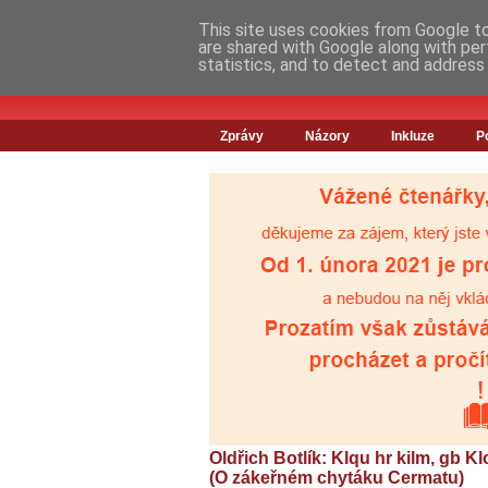
This site uses cookies from Google to 
are shared with Google along with per
statistics, and to detect and address
Zprávy
Názory
Inkluze
P
Oldřich Botlík: Klqu hr kilm, gb Klo
(O zákeřném chytáku Cermatu)