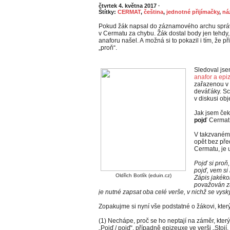
čtvrtek 4. května 2017
·
Štítky:
CERMAT
,
čeština
,
jednotné přijímačky
,
ná
Pokud žák napsal do záznamového archu správ
v Cermatu za chybu. Žák dostal body jen tehdy
anaforu našel. A možná si to pokazil i tím, že 
„proň“.
Sledoval jse
anafor a epi
zařazenou v 
deváťáky. Sch
v diskusi ob
Jak jsem če
pojď
Cermat
V takzvaném 
opět bez pře
Cermatu, je 
Pojď si proň,
pojď, vem si 
Oldřich Botlík (eduin.cz)
Zápis jakékol
považován za
je nutné zapsat oba celé verše, v nichž se vysk
Zopakujme si nyní vše podstatné o žákovi, kte
(1) Nechápe, proč se ho neptají na záměr, který
„Pojď / pojď“, případně epizeuxe ve verši „Stojí,