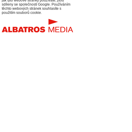
jak tyto webové stránky používáte, jsou
sdíleny se společností Google. Používáním
těchto webových stránek souhlasíte s
použitím souborů cookie.