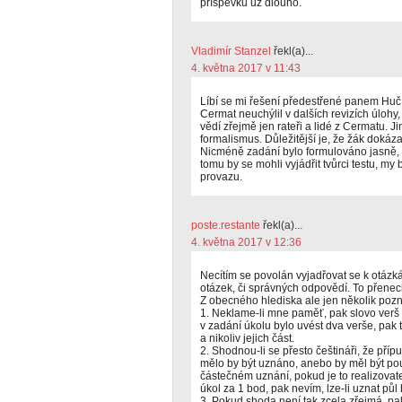
příspěvků už dlouho.
Vladimír Stanzel
řekl(a)...
4. května 2017 v 11:43
Líbí se mi řešení předestřené panem Hučí
Cermat neuchýlil v dalších revizích úlohy,
vědí zřejmě jen rateři a lidé z Cermatu. Ji
formalismus. Důležitější je, že žák dokáz
Nicméně zadání bylo formulováno jasně, m
tomu by se mohli vyjádřit tvůrci testu, m
provazu.
poste.restante
řekl(a)...
4. května 2017 v 12:36
Necítím se povolán vyjadřovat se k otázk
otázek, či správných odpovědí. To přene
Z obecného hlediska ale jen několik poz
1. Neklame-li mne paměť, pak slovo verš
v zadání úkolu bylo uvést dva verše, pak 
a nikoliv jejich část.
2. Shodnou-li se přesto češtináři, že přípu
mělo by být uznáno, anebo by měl být po
částečném uznání, pokud je to realizovat
úkol za 1 bod, pak nevím, lze-li uznat půl
3. Pokud shoda není tak zcela zřejmá, pa