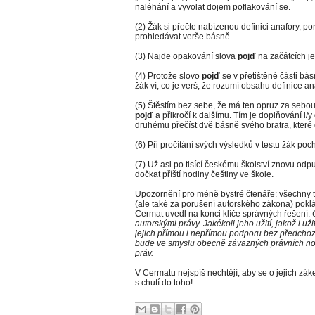
naléhání a vyvolat dojem poflakování se.
(2) Žák si přečte nabízenou definici anafory, po
prohledávat verše básně.
(3) Najde opakování slova
pojď
na začátcích j
(4) Protože slovo
pojď
se v přetištěné části bás
žák ví, co je verš, že rozumí obsahu definice an
(5) Štěstím bez sebe, že má ten opruz za seb
pojď
a přikročí k dalšímu. Tím je doplňování i/y
druhému přečíst dvě básně svého bratra, které 
(6) Při pročítání svých výsledků v testu žák poc
(7) Už asi po tisící českému školství znovu odp
dočkat příští hodiny češtiny ve škole.
Upozornění pro méně bystré čtenáře: všechny tři 
(ale také za porušení autorského zákona) poklá
Cermat uvedl na konci klíče správných řešení:
autorskými právy. Jakékoli jeho užití, jakož i uži
jejich přímou i nepřímou podporu bez předcho
bude ve smyslu obecně závazných právních n
práv.
V Cermatu nejspíš nechtějí, aby se o jejich zá
s chutí do toho!