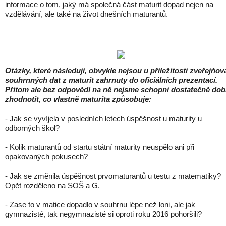
informace o tom, jaký má společná část maturit dopad nejen na
vzdělávání, ale také na život dnešních maturantů.
Otázky, které následují, obvykle nejsou u příležitosti zveřejňov
souhrnných dat z maturit zahrnuty do oficiálních prezentací.
Přitom ale bez odpovědí na ně nejsme schopni dostatečně dob
zhodnotit, co vlastně maturita způsobuje:
- Jak se vyvíjela v posledních letech úspěšnost u maturity u
odborných škol?
- Kolik maturantů od startu státní maturity neuspělo ani při
opakovaných pokusech?
- Jak se změnila úspěšnost prvomaturantů u testu z matematiky?
Opět rozděleno na SOŠ a G.
- Zase to v matice dopadlo v souhrnu lépe než loni, ale jak
gymnazisté, tak negymnazisté si oproti roku 2016 pohoršili?