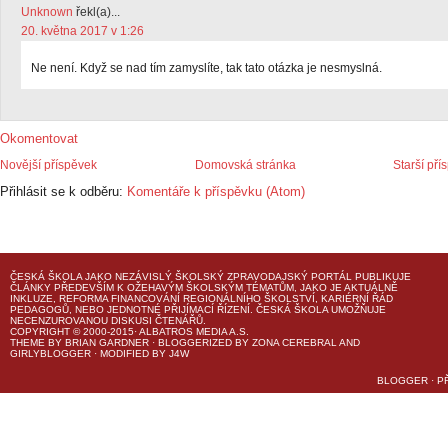
Unknown
řekl(a)...
20. května 2017 v 1:26
Ne není. Když se nad tím zamyslíte, tak tato otázka je nesmyslná.
Okomentovat
Novější příspěvek
Domovská stránka
Starší pří
Přihlásit se k odběru:
Komentáře k příspěvku (Atom)
ČESKÁ ŠKOLA
JAKO NEZÁVISLÝ ŠKOLSKÝ ZPRAVODAJSKÝ PORTÁL PUBLIKUJE
ČLÁNKY PŘEDEVŠÍM K OŽEHAVÝM ŠKOLSKÝM TÉMATŮM, JAKO JE AKTUÁLNĚ
INKLUZE, REFORMA FINANCOVÁNÍ REGIONÁLNÍHO ŠKOLSTVÍ, KARIÉRNÍ ŘÁD
PEDAGOGŮ, NEBO JEDNOTNÉ PŘIJÍMACÍ ŘÍZENÍ.
ČESKÁ ŠKOLA
UMOŽŇUJE
NECENZUROVANOU DISKUSI ČTENÁŘŮ.
COPYRIGHT © 2000-2015· ALBATROS MEDIA A.S.
THEME
BY
BRIAN GARDNER
· BLOGGERIZED BY
ZONA CEREBRAL
AND
GIRLYBLOGGER
· MODIFIED BY
J4W
BLOGGER
·
P