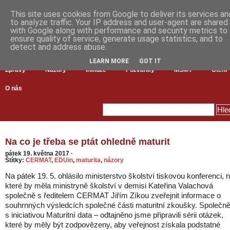
This site uses cookies from Google to deliver its services an
to analyze traffic. Your IP address and user-agent are shared
with Google along with performance and security metrics to
ensure quality of service, generate usage statistics, and to
detect and address abuse.
LEARN MORE
GOT IT
Zprávy
Názory
Inkluze
Pozvánky
MŠMT
Čtení
O nás
Na co je třeba se ptát ohledně maturit
pátek 19. května 2017
·
Štítky:
CERMAT
,
EDUin
,
maturita
,
názory
Na pátek 19. 5. ohlásilo ministerstvo školství tiskovou konferenci, 
které by měla ministryně školství v demisi Kateřina Valachová
společně s ředitelem CERMAT Jiřím Zíkou zveřejnit informace o
souhrnných výsledcích společné části maturitní zkoušky. Společn
s iniciativou Maturitní data – odtajněno jsme připravili sérii otázek,
které by měly být zodpovězeny, aby veřejnost získala podstatné