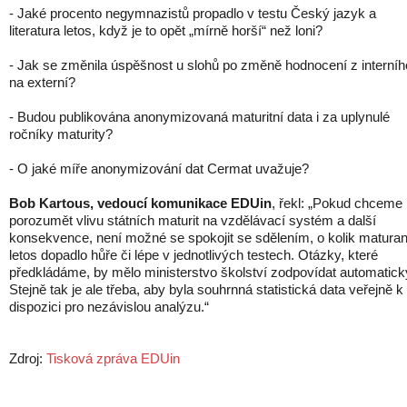
- Jaké procento negymnazistů propadlo v testu Český jazyk a
literatura letos, když je to opět „mírně horší“ než loni?
- Jak se změnila úspěšnost u slohů po změně hodnocení z interníh
na externí?
- Budou publikována anonymizovaná maturitní data i za uplynulé
ročníky maturity?
- O jaké míře anonymizování dat Cermat uvažuje?
Bob Kartous, vedoucí komunikace EDUin
, řekl: „Pokud chceme
porozumět vlivu státních maturit na vzdělávací systém a další
konsekvence, není možné se spokojit se sdělením, o kolik maturan
letos dopadlo hůře či lépe v jednotlivých testech. Otázky, které
předkládáme, by mělo ministerstvo školství zodpovídat automatick
Stejně tak je ale třeba, aby byla souhrnná statistická data veřejně k
dispozici pro nezávislou analýzu.“
Zdroj:
Tisková zpráva EDUin