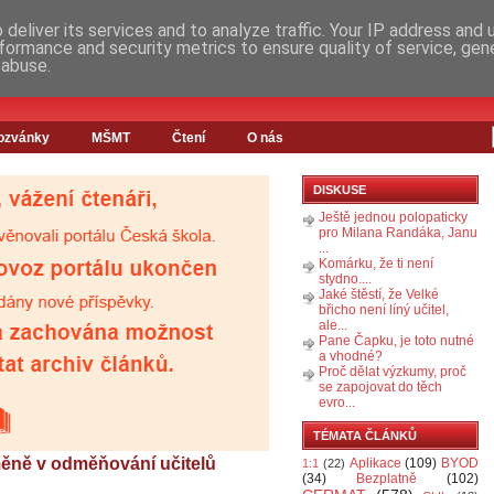
deliver its services and to analyze traffic. Your IP address and
formance and security metrics to ensure quality of service, ge
 abuse.
ozvánky
MŠMT
Čtení
O nás
DISKUSE
Ještě jednou polopaticky
pro Milana Randáka, Janu
...
Komárku, že ti není
stydno....
Jaké štěstí, že Velké
břicho není líný učitel,
ale...
Pane Čapku, je toto nutné
a vhodné?
Proč dělat výzkumy, proč
se zapojovat do těch
evro...
TÉMATA ČLÁNKŮ
měně v odměňování učitelů
Aplikace
(109)
BYOD
1:1
(22)
(34)
Bezplatně
(102)