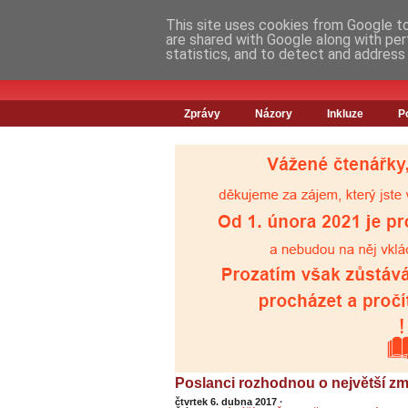
This site uses cookies from Google to 
are shared with Google along with per
statistics, and to detect and address
Zprávy
Názory
Inkluze
P
Poslanci rozhodnou o největší z
čtvrtek 6. dubna 2017
·