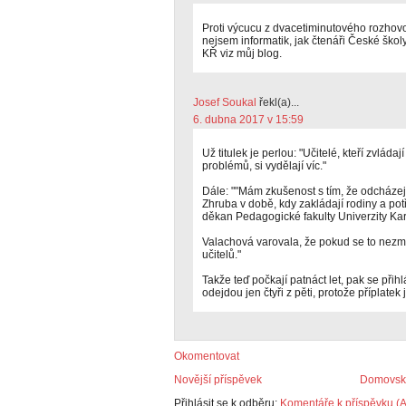
Proti výcucu z dvacetiminutového rozhovo
nejsem informatik, jak čtenáři České škol
KŘ viz můj blog.
Josef Soukal
řekl(a)...
6. dubna 2017 v 15:59
Už titulek je perlou: "Učitelé, kteří zvládaj
problémů, si vydělají víc."
Dále: ""Mám zkušenost s tím, že odcházejí
Zhruba v době, kdy zakládají rodiny a pot
děkan Pedagogické fakulty Univerzity Ka
Valachová varovala, že pokud se to nezměn
učitelů."
Takže teď počkají patnáct let, pak se při
odejdou jen čtyři z pěti, protože příplatek
Okomentovat
Novější příspěvek
Domovská
Přihlásit se k odběru:
Komentáře k příspěvku (