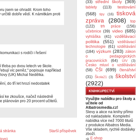
střední školy
(369)
(33)
testování
tablety
(113)
ru jsem se ohradil. Krom toho
tisková
(568)
y určitě dobře vědí. K námitkám proti
tipy
(16)
zpráva
(2808)
top
(122)
trh práce
(156)
video
(685)
učebnice
(39)
vzdělávací
vyhláška
(41)
politika
(551)
vzdělávací
technologie
(61)
vzdělávání
výzkum
(283)
(184)
zákon
í komunikaci s rodiči i řešení
o pedagogických
pracovnících
(64)
ÚIV
(3)
Česko mluví o vzdělávání
 třeba po dvou letech ve škole.
ČŠI
(699)
(58)
čtenářství
řebují víc peněz," popisuje například
rlovy (UK) Michal Nedělka.
školství
(31)
Škola21
(3)
(2922)
í, do tří let hrozí nedostatek
KNIHKUPECTVÍ
hlásí ke zkoušce, načež následně
Využijte nabídku pro školy a
 je plánován pro 20 procent učitelů.
učitele od
Albatrosmedia.cz!
Slevy a akce na knihy přímo
od nakladatele. Kompletní
nabídka více než 7000 titulů
z produkce Albatros Media.
Vše skladem, rychlé dodávky
 stránka
Starší příspěvek
zboží.
E-shop
Atom)