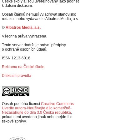
České školy a jsou uveřejňovány jako podnět
k dalším diskusím.
Obsah článků nemusí vyjadřovat stanovisko
redakce nebo vydavatele Albatros Media, a.s.
©
Albatros Media, a.s.
Všechna práva vyhrazena.
Tento server dodržuje právní předpisy
o ochraně osobních údajů.
ISSN 1213-6018
Reklama na České škole
Diskusní pravidla
Obsah podléhá licenci
Creative Commons
Uveďte autora-Neužívejte dílo komerčně-
Nezasahujte do díla 3.0 Česká republika
,
p
okud není uvedeno jinak nebo nejde-li o
tiskové zprávy.