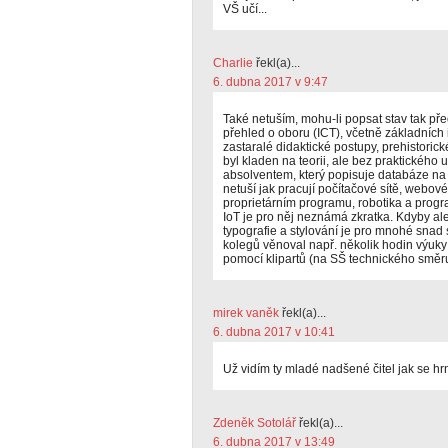
VŠ učí...
Charlie
řekl(a)...
6. dubna 2017 v 9:47
Také netuším, mohu-li popsat stav tak před 
přehled o oboru (ICT), včetně základních 
zastaralé didaktické postupy, prehistoric
byl kladen na teorii, ale bez praktického 
absolventem, který popisuje databáze na
netuší jak pracují počítačové sítě, webov
proprietárním programu, robotika a prog
IoT je pro něj neznámá zkratka. Kdyby a
typografie a stylování je pro mnohé snad 
kolegů věnoval např. několik hodin výuk
pomocí klipartů (na SŠ technického směru
mirek vaněk
řekl(a)...
6. dubna 2017 v 10:41
Už vidím ty mladé nadšené čitel jak se hrn
Zdeněk Sotolář
řekl(a)...
6. dubna 2017 v 13:49