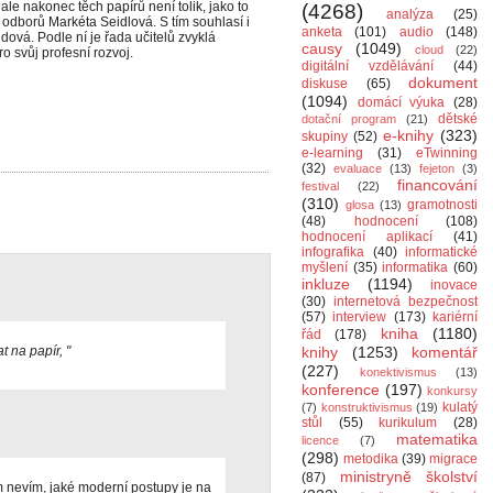
ale nakonec těch papírů není tolik, jako to
(4268)
analýza
(25)
odborů Markéta Seidlová. S tím souhlasí i
anketa
(101)
audio
(148)
vá. Podle ní je řada učitelů zvyklá
causy
(1049)
cloud
(22)
o svůj profesní rozvoj.
digitální vzdělávání
(44)
dokument
diskuse
(65)
(1094)
domácí výuka
(28)
dětské
dotační program
(21)
e-knihy
(323)
skupiny
(52)
e-learning
(31)
eTwinning
(32)
evaluace
(13)
fejeton
(3)
financování
festival
(22)
(310)
gramotnosti
glosa
(13)
(48)
hodnocení
(108)
hodnocení aplikací
(41)
infografika
(40)
informatické
myšlení
(35)
informatika
(60)
inkluze
(1194)
inovace
(30)
internetová bezpečnost
(57)
interview
(173)
kariérní
kniha
(1180)
řád
(178)
 na papír, "
knihy
(1253)
komentář
(227)
konektivismus
(13)
konference
(197)
konkursy
kulatý
(7)
konstruktivismus
(19)
stůl
(55)
kurikulum
(28)
matematika
licence
(7)
(298)
metodika
(39)
migrace
ministryně školství
(87)
m nevím, jaké moderní postupy je na