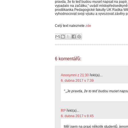
pravda, že to teď budou muset napsat na papír, 
vypadalo na začátku,“ uvádí místopředsedkyně 
proděkanka Pedagogické fakulty UK Radka Wildo
vyhodnocovat svoji výuku a vyvozovat závěry pr
Celý text naleznete
zde
6 komentářů:
Anonymni z 21:30
řekl(a)...
6. dubna 2017 v 7:39
" „Je pravda, že to teď budou muset napsat
RP
řekl(a)...
6. dubna 2017 v 8:45
Měl jsem na praxi několik studentů, jeno