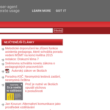
RSS
KOMENTÁŘE
 user-agent
nerate usage
LEARN MORE
GOT IT
NEJČTENĚJŠÍ ČLÁNKY
Metodické doporučení ke zřízení funkce
asistenta pedagoga, které schválila porada
vedení MŠMT na konci května 2015
redakce: Diskuzní téma 7
Sněmovna schválila novelu zákona o
pedagogických pracovnících
Autorský zákon ve školách
Poradna ASČ: Nesmyslná testová zadání,
nesmyslná čeština
Proč je nutné ve školách
opustit výchovu
k poslušnosti
Jan Koucun: Alternativní komunikace jako
prostředek vzdělávání