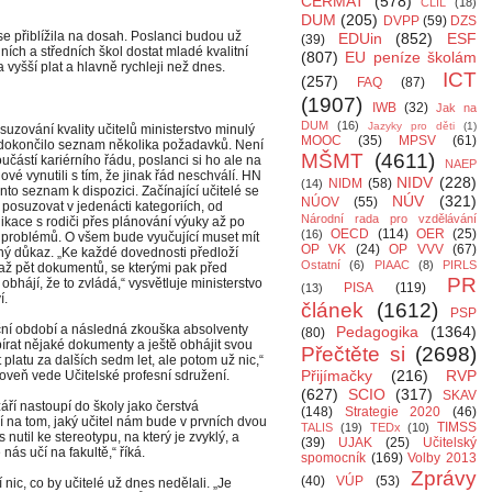
CERMAT
(578)
CLIL
(18)
DUM
(205)
DVPP
(59)
DZS
e přiblížila na dosah. Poslanci budou už
EDUin
(852)
ESF
(39)
dních a středních škol dostat mladé kvalitní
(807)
EU peníze školám
na vyšší plat a hlavně rychleji než dnes.
ICT
(257)
FAQ
(87)
(1907)
IWB
(32)
Jak na
DUM
(16)
Jazyky pro děti
(1)
suzování kvality učitelů ministerstvo minulý
MOOC
(35)
MPSV
(61)
dokončilo seznam několika požadavků. Není
MŠMT
(4611)
oučástí kariérního řádu, poslanci si ho ale na
NAEP
ové vynutili s tím, že jinak řád neschválí. HN
NIDV
(228)
NIDM
(58)
(14)
ento seznam k dispozici. Začínající učitelé se
NÚV
(321)
NÚOV
(55)
posuzovat v jedenácti kategoriích, od
Národní rada pro vzdělávání
kace s rodiči přes plánování výuky až po
OECD
(114)
OER
(25)
(16)
 problémů. O všem bude vyučující muset mít
OP VK
(24)
OP VVV
(67)
ý důkaz. „Ke každé dovednosti předloží
Ostatní
(6)
PIAAC
(8)
PIRLS
až pět dokumentů, se kterými pak před
PR
 obhájí, že to zvládá,“ vysvětluje ministerstvo
PISA
(119)
(13)
í.
článek
(1612)
PSP
tační období a následná zkouška absolventy
Pedagogika
(1364)
(80)
bírat nějaké dokumenty a ještě obhájit svou
Přečtěte si
(2698)
t platu za dalších sedm let, ale potom už nic,“
Přijímačky
(216)
RVP
ároveň vede Učitelské profesní sdružení.
(627)
SCIO
(317)
SKAV
ří nastoupí do školy jako čerstvá
(148)
Strategie 2020
(46)
 na tom, jaký učitel nám bude v prvních dvou
TIMSS
TALIS
(19)
TEDx
(10)
 nutil ke stereotypu, na který je zvyklý, a
(39)
UJAK
(25)
Učitelský
ás učí na fakultě,“ říká.
spomocník
(169)
Volby 2013
Zprávy
(40)
VÚP
(53)
ic, co by učitelé už dnes nedělali. „Je