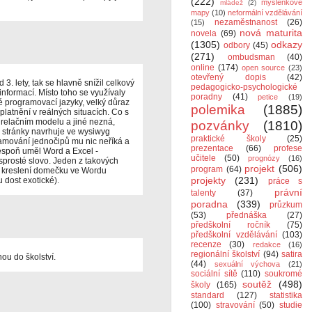
(222)
myšlenkové
mládež
(2)
mapy
(10)
neformální vzdělávání
nezaměstnanost
(26)
(15)
nová maturita
novela
(69)
(1305)
odkazy
odbory
(45)
(271)
ombudsman
(40)
online
(174)
open source
(23)
otevřený dopis
(42)
3. lety, tak se hlavně snížil celkový
pedagogicko-psychologické
informací. Místo toho se využívaly
poradny
(41)
petice
(19)
ké programovací jazyky, velký důraz
polemika
(1885)
uplatnění v reálných situacích. Co s
 relačním modelu a jiné nezná,
pozvánky
(1810)
é stránky navrhuje ve wysiwyg
praktické školy
(25)
ramování jednočipů mu nic neříká a
prezentace
(66)
profese
lespoň uměl Word a Excel -
učitele
(50)
prognózy
(16)
sprosté slovo. Jeden z takových
projekt
(506)
program
(64)
y kreslení domečku ve Wordu
projekty
(231)
 dost exotické).
práce s
právní
talenty
(37)
poradna
(339)
průzkum
(53)
přednáška
(27)
předškolní ročník
(75)
předškolní vzdělávání
(103)
recenze
(30)
redakce
(16)
regionální školství
(94)
satira
ou do školství.
(44)
sexuální výchova
(21)
sociální sítě
(110)
soukromé
soutěž
(498)
školy
(165)
standard
(127)
statistika
(100)
stravování
(50)
studie