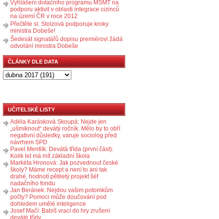
Vyhlášení dotačního programu MŠMT na
podporu aktivit v oblasti integrace cizinců
na území ČR v roce 2012
Přečtěte si: Stolzová podporuje kroky
ministra Dobeše!
Šedesát signatářů dopisu premiérovi žádá
odvolání ministra Dobeše
ČLÁNKY DLE DATA
UČITELSKÉ LISTY
Adéla Karásková Skoupá: Nejde jen
„ušmiknout“ devátý ročník. Mělo by to obří
negativní důsledky, varuje sociolog před
návrhem SPD
Pavel Mentlík: Devátá třída (první část):
Kolik let má mít základní škola
Markéta Hronová: Jak pozvednout české
školy? Máme recept a není to ani tak
drahé, hodnotí pětiletý projekt šéf
nadačního fondu
Jan Beránek: Nejdou vašim potomkům
počty? Pomoci může doučování pod
dohledem umělé inteligence
Josef Mačí: Babiš vrací do hry zrušení
deváté třídy