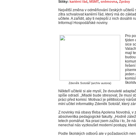
Štítky:
kariérní řád
,
MŠMT
,
sněmovna
,
Zprávy
Největší změna v odměňování českých učitelů s
zítra schvalovat kariérní řád, který má do zákla
učitele. A zařídit, aby ti nejlepší z nich dosáhli 
Informují Hospodářské noviny.
Pro po
týden 
sice s
Valach
mají t
budou 
komuni
řešení
písemn
jeden 
komisí
školstv
Zdeněk Sotolář (archiv autora)
Někteří učitelé si ale myslí, že dvouleté adap
spíše odradí. „Mladé bude stresovat, že musí s
práci před komisí. Motivací je pětitisícový nárůs
míní učitel informatiky Zdeněk Sotolář, který z
Z novinky má obavy třeba Apolena Novotná, v zá
absolventka pedagogické fakulty. „Hodně záleží
letech pomáhat. Na praxi jsem zažila i to, že nás
nenechal nás vyzkoušet moderní postupy, které n
Podle školských odborů ale v požadavcích není n