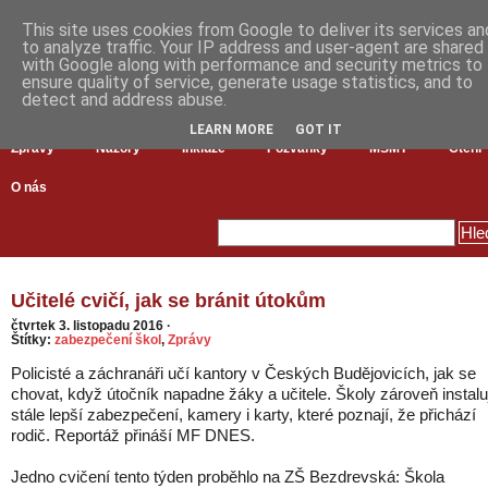
This site uses cookies from Google to deliver its services an
to analyze traffic. Your IP address and user-agent are shared
with Google along with performance and security metrics to
ensure quality of service, generate usage statistics, and to
detect and address abuse.
LEARN MORE
GOT IT
Zprávy
Názory
Inkluze
Pozvánky
MŠMT
Čtení
O nás
Učitelé cvičí, jak se bránit útokům
čtvrtek 3. listopadu 2016
·
Štítky:
zabezpečení škol
,
Zprávy
Policisté a záchranáři učí kantory v Českých Budějovicích, jak se
chovat, když útočník napadne žáky a učitele. Školy zároveň instalu
stále lepší zabezpečení, kamery i karty, které poznají, že přichází
rodič. Reportáž přináší MF DNES.
Jedno cvičení tento týden proběhlo na ZŠ Bezdrevská: Škola