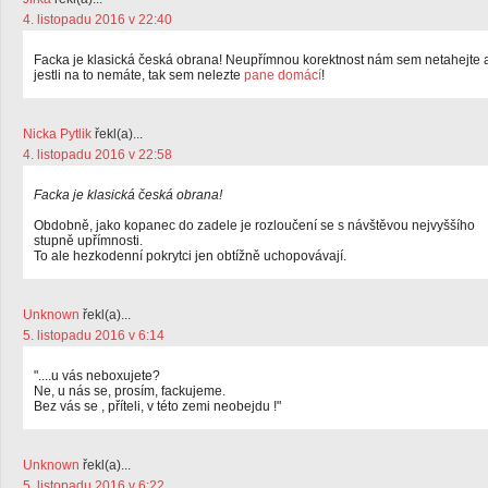
4. listopadu 2016 v 22:40
Facka je klasická česká obrana! Neupřímnou korektnost nám sem netahejte 
jestli na to nemáte, tak sem nelezte
pane domácí
!
Nicka Pytlik
řekl(a)...
4. listopadu 2016 v 22:58
Facka je klasická česká obrana!
Obdobně, jako kopanec do zadele je rozloučení se s návštěvou nejvyššího
stupně upřímnosti.
To ale hezkodenní pokrytci jen obtížně uchopovávají.
Unknown
řekl(a)...
5. listopadu 2016 v 6:14
"....u vás neboxujete?
Ne, u nás se, prosím, fackujeme.
Bez vás se , příteli, v této zemi neobejdu !"
Unknown
řekl(a)...
5. listopadu 2016 v 6:22