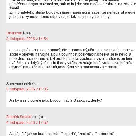
přiměřenou svým možnostem, pokud to jeho samotného neohrozí na zdraví č
životě.
Z mnohaletého studia bojových umění jsem učinil závěr, že nejlepší strategie
je boji se vyhnout. Tomu odpovídající taktika jsou rychlé nohy.
Unknown
řekl(a)...
3. listopadu 2016 v 14:54
dnes je jiná doba s tou pomocí,dřív jednoduchý,učili jsme se první pomoc ve
škole,v pionýru,na vojně a byla povinnost poskytnout,dneska se to neučí a
poskytnutí pomoci může být problematické,zachráníš život,přelomíš při tom
dvě žebra a dotyčný tě místo flašky vděku zažaluje,horší variant,zachráníš a
chytneš hiv,takže dneska stát,nedotýkat se a mobilovat záchranku
Anonymní řekl(a)...
3. listopadu 2016 v 15:35
A s kým se ti učitelé jako budou mlátit? S žáky, studenty?
Zdeněk Sotolář
řekl(a)...
4. listopadu 2016 v 13:52
A teď ještě jak se bránit útokům "expertů", "znalců" a "odborníků".