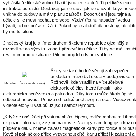
vyhlásila ředitelské volno. Uvnitř jsou jen kantoři. Ti pečlivě sledují
instrukce policistů. Dostávají jasné rady, jak se chovat, když někdo
vnikne do budovy a má v plánu zaútočit. Doporučení jsou tajná a
učitelé si je musí nechat pro sebe. Vždyť třetinu napadení vedou
bývalí, nebo současní žáci. Pokud by znal útočník postupy, ulehčil
by mu to situaci.
Jihočeský kraj je s tímto druhem školení v republice ojedinělý a
rozhodl se do výcviku zapojit především učitele. Ti by se měli nauči
řešit mimořádné situace. Pilotní projekt odstartoval letos.
Školy se také hodně věnují zabezpečení,
příkladem může být škola v budějovickém
Rožnově, kde vsadili na víceúčelové
Miroslav Kůs (linkedin.com)
elektronické čipy, které fungují i jako
elektronická peněženka a pokladna. Díky tomu může škola úplně
odbourat hotovost. Peníze od rodičů přicházejí na účet. Videozvon
videotelefony u vstupů už jsou samozřejmostí.
„Když se naši žáci při vstupu ohlásí čipem, rodiče mohou mít ihned
dispozici informaci, že jsou na místě. Na čipy nám funguje i družina
půjdeme dál. Chceme zavést magnetické karty pro rodiče a příbuz
Když si pak někdo přijde vyzvednout dítě, kartu přiloží k zařízení a