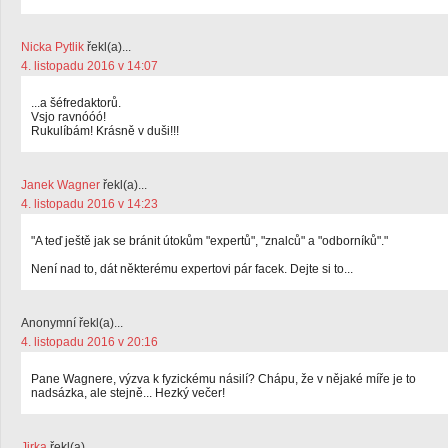
Nicka Pytlik
řekl(a)...
4. listopadu 2016 v 14:07
...a šéfredaktorů.
Vsjo ravnóóó!
Rukulíbám! Krásně v duši!!!
Janek Wagner
řekl(a)...
4. listopadu 2016 v 14:23
"A teď ještě jak se bránit útokům "expertů", "znalců" a "odborníků"."
Není nad to, dát některému expertovi pár facek. Dejte si to...
Anonymní řekl(a)...
4. listopadu 2016 v 20:16
Pane Wagnere, výzva k fyzickému násilí? Chápu, že v nějaké míře je to
nadsázka, ale stejně... Hezký večer!
Jirka
řekl(a)...