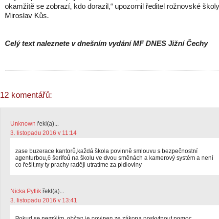
okamžitě se zobrazí, kdo dorazil,“ upozornil ředitel rožnovské škol
Miroslav Kůs.
Celý text naleznete v dnešním vydání MF DNES Jižní Čechy
12 komentářů:
Unknown
řekl(a)...
3. listopadu 2016 v 11:14
zase buzerace kantorů,každá škola povinně smlouvu s bezpečnostní
agenturbou,6 šerifoů na školu ve dvou směnách a kamerový systém a není
co řešit,my ty prachy raději utratíme za pidloviny
Nicka Pytlik
řekl(a)...
3. listopadu 2016 v 13:41
Pokud se nemýlím, občan je povinen ze zákona poskytnout pomoc