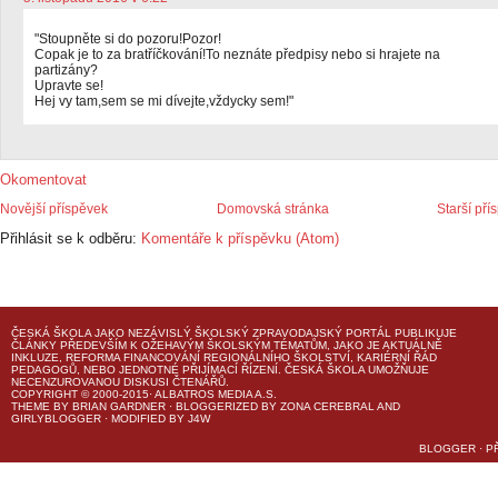
"Stoupněte si do pozoru!Pozor!
Copak je to za bratříčkování!To neznáte předpisy nebo si hrajete na
partizány?
Upravte se!
Hej vy tam,sem se mi dívejte,vždycky sem!"
Okomentovat
Novější příspěvek
Domovská stránka
Starší pří
Přihlásit se k odběru:
Komentáře k příspěvku (Atom)
ČESKÁ ŠKOLA
JAKO NEZÁVISLÝ ŠKOLSKÝ ZPRAVODAJSKÝ PORTÁL PUBLIKUJE
ČLÁNKY PŘEDEVŠÍM K OŽEHAVÝM ŠKOLSKÝM TÉMATŮM, JAKO JE AKTUÁLNĚ
INKLUZE, REFORMA FINANCOVÁNÍ REGIONÁLNÍHO ŠKOLSTVÍ, KARIÉRNÍ ŘÁD
PEDAGOGŮ, NEBO JEDNOTNÉ PŘIJÍMACÍ ŘÍZENÍ.
ČESKÁ ŠKOLA
UMOŽŇUJE
NECENZUROVANOU DISKUSI ČTENÁŘŮ.
COPYRIGHT © 2000-2015· ALBATROS MEDIA A.S.
THEME
BY
BRIAN GARDNER
· BLOGGERIZED BY
ZONA CEREBRAL
AND
GIRLYBLOGGER
· MODIFIED BY
J4W
BLOGGER
·
P