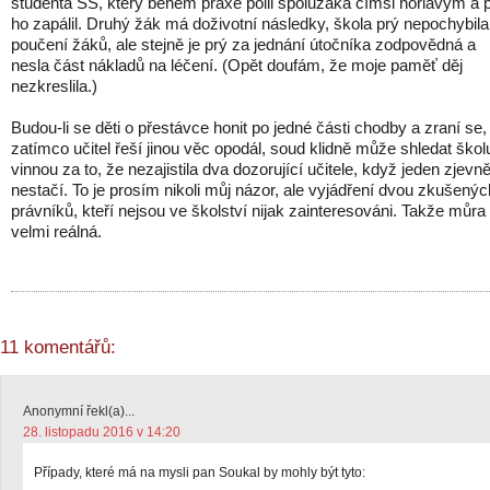
studenta SŠ, který během praxe polil spolužáka čímsi hořlavým a 
ho zapálil. Druhý žák má doživotní následky, škola prý nepochybila 
poučení žáků, ale stejně je prý za jednání útočníka zodpovědná a
nesla část nákladů na léčení. (Opět doufám, že moje paměť děj
nezkreslila.)
Budou-li se děti o přestávce honit po jedné části chodby a zraní se,
zatímco učitel řeší jinou věc opodál, soud klidně může shledat škol
vinnou za to, že nezajistila dva dozorující učitele, když jeden zjevn
nestačí. To je prosím nikoli můj názor, ale vyjádření dvou zkušenýc
právníků, kteří nejsou ve školství nijak zainteresováni. Takže můra
velmi reálná.
11 komentářů:
Anonymní řekl(a)...
28. listopadu 2016 v 14:20
Případy, které má na mysli pan Soukal by mohly být tyto: