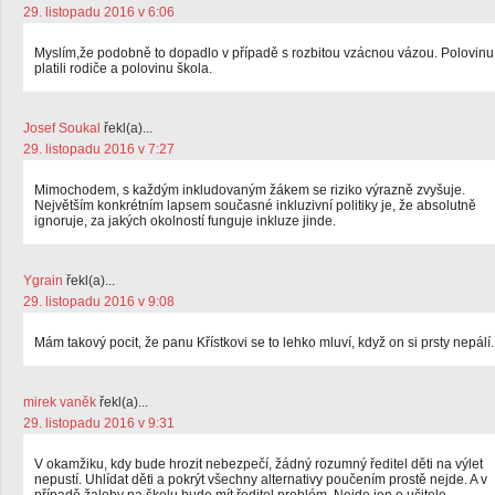
29. listopadu 2016 v 6:06
Myslím,že podobně to dopadlo v případě s rozbitou vzácnou vázou. Polovinu
platili rodiče a polovinu škola.
Josef Soukal
řekl(a)...
29. listopadu 2016 v 7:27
Mimochodem, s každým inkludovaným žákem se riziko výrazně zvyšuje.
Největším konkrétním lapsem současné inkluzivní politiky je, že absolutně
ignoruje, za jakých okolností funguje inkluze jinde.
Ygrain
řekl(a)...
29. listopadu 2016 v 9:08
Mám takový pocit, že panu Křístkovi se to lehko mluví, když on si prsty nepálí.
mirek vaněk
řekl(a)...
29. listopadu 2016 v 9:31
V okamžiku, kdy bude hrozit nebezpečí, žádný rozumný ředitel děti na výlet
nepustí. Uhlídat děti a pokrýt všechny alternativy poučením prostě nejde. A v