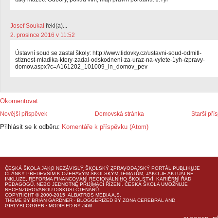
Josef Soukal
řekl(a)...
2. prosince 2016 v 11:52
Ústavní soud se zastal školy: http://www.lidovky.cz/ustavni-soud-odmitl-
stiznost-mladika-ktery-zadal-odskodneni-za-uraz-na-vylete-1yh-/zpravy-
domov.aspx?c=A161202_101009_ln_domov_pev
Okomentovat
Novější příspěvek
Domovská stránka
Starší pří
Přihlásit se k odběru:
Komentáře k příspěvku (Atom)
ČESKÁ ŠKOLA
JAKO NEZÁVISLÝ ŠKOLSKÝ ZPRAVODAJSKÝ PORTÁL PUBLIKUJE
ČLÁNKY PŘEDEVŠÍM K OŽEHAVÝM ŠKOLSKÝM TÉMATŮM, JAKO JE AKTUÁLNĚ
INKLUZE, REFORMA FINANCOVÁNÍ REGIONÁLNÍHO ŠKOLSTVÍ, KARIÉRNÍ ŘÁD
PEDAGOGŮ, NEBO JEDNOTNÉ PŘIJÍMACÍ ŘÍZENÍ.
ČESKÁ ŠKOLA
UMOŽŇUJE
NECENZUROVANOU DISKUSI ČTENÁŘŮ.
COPYRIGHT © 2000-2015· ALBATROS MEDIA A.S.
THEME
BY
BRIAN GARDNER
· BLOGGERIZED BY
ZONA CEREBRAL
AND
GIRLYBLOGGER
· MODIFIED BY
J4W