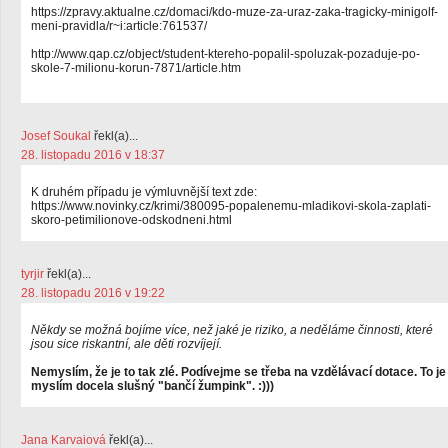
https://zpravy.aktualne.cz/domaci/kdo-muze-za-uraz-zaka-tragicky-minigolf-
meni-pravidla/r~i:article:761537/
http://www.qap.cz/object/student-ktereho-popalil-spoluzak-pozaduje-po-
skole-7-milionu-korun-7871/article.htm
Josef Soukal
řekl(a)...
28. listopadu 2016 v 18:37
K druhém případu je výmluvnější text zde:
https://www.novinky.cz/krimi/380095-popalenemu-mladikovi-skola-zaplati-
skoro-petimilionove-odskodneni.html
tyrjir
řekl(a)...
28. listopadu 2016 v 19:22
Někdy se možná bojíme více, než jaké je riziko, a neděláme činnosti, které
jsou sice riskantní, ale děti rozvíjejí.
Nemyslím, že je to tak zlé. Podívejme se třeba na vzdělávací dotace. To je
myslím docela slušný "bančí žumpink". :)))
Jana Karvaiová
řekl(a)...