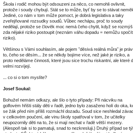
Škola i rodič mohou být odsouzeni za něco, co nemohli ovlivnit,
protože i soudy chybují. Stát se to může, byť by se to stávat neměl
Jediné, co nám v tom může pomoct, je dobrá legislativa a taky
zveřejňované rozsudky soudů. Vůbec nechápu, proč to soudy
nedělají, protože se člověk moc nemá čeho chytit, když se rozmýšl
zda nějaké riziko postoupit (neznám váhu dopadu = nemůžu spočít
riziko).
Většinou s Vámi souhlasím, ale pojem "děsivá reálná můra" je prá
to, čeho se děsím... že se někdy bojíme více, než jaké je riziko, a
proto neděláme činnosti, které jsou sice trochu riskantní, ale které d
velmi rozvíjejí.
... co si o tom myslíte?
Josef Soukal:
Bohužel nemám odkazy, ale šlo o tyto případy: Při nácviku na
golfovém hřišti stály děti v řadě, jedno bylo zasaženo holí do oka, 
se žák před ním příliš rozmáchl dozadu. Soud sice neshledal záva
v celkovém poučení, ale vinu školy spatřoval v tom, že učitelky
neupozornily děti na to, že si mají nechat v řadě větší mezery.
(Alespoň tak si to pamatuji, snad to nezkresluji.) Druhý případ se tý