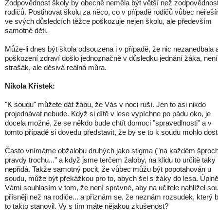
Zodpovědnost školy by obecně neměla být větší než zodpovědnos
rodičů. Postihovat školu za něco, co v případě rodičů vůbec neřeš
ve svých důsledcích těžce poškozuje nejen školu, ale především
samotné děti. 
Může-li dnes být škola odsouzena i v případě, že nic nezanedbala 
poškození zdraví došlo jednoznačně v důsledku jednání žáka, není
strašák, ale děsivá reálná můra.
Nikola Křístek:
"K soudu" můžete dát žábu, že Vás v noci ruší. Jen to asi nikdo
projednávat nebude. Když si dítě v lese vypíchne po pádu oko, je
docela možné, že se někdo bude chtít domoci "spravedlnosti" a v
tomto případě si dovedu představit, že by se to k soudu mohlo dost
Často vnímáme obžalobu druhých jako stigma ("na každém šproc
pravdy trochu..." a když jsme terčem žaloby, na klidu to určitě taky
nepřidá. Takže samotný pocit, že vůbec můžu být popotahován u
soudu, může být překážkou pro to, abych šel s žáky do lesa. Úplně
Vámi souhlasím v tom, že není správné, aby na učitele nahlížel so
přísněji než na rodiče... a přiznám se, že neznám rozsudek, který 
to takto stanovil. Vy s tím máte nějakou zkušenost?