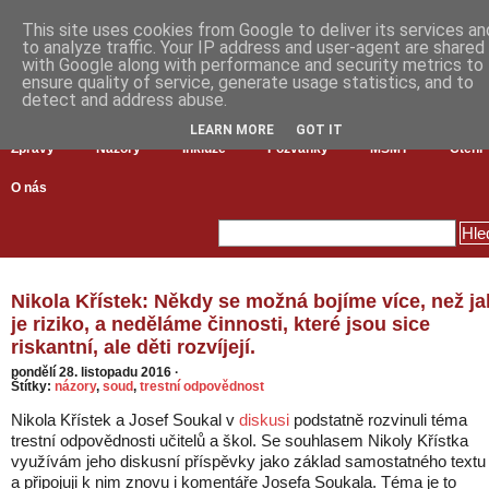
This site uses cookies from Google to deliver its services an
to analyze traffic. Your IP address and user-agent are shared
with Google along with performance and security metrics to
ensure quality of service, generate usage statistics, and to
detect and address abuse.
LEARN MORE
GOT IT
Zprávy
Názory
Inkluze
Pozvánky
MŠMT
Čtení
O nás
Nikola Křístek: Někdy se možná bojíme více, než ja
je riziko, a neděláme činnosti, které jsou sice
riskantní, ale děti rozvíjejí.
pondělí 28. listopadu 2016
·
Štítky:
názory
,
soud
,
trestní odpovědnost
Nikola Křístek a Josef Soukal v
diskusi
podstatně rozvinuli téma
trestní odpovědnosti učitelů a škol. Se souhlasem Nikoly Křístka
využívám jeho diskusní příspěvky jako základ samostatného textu
a připojuji k nim znovu i komentáře Josefa Soukala. Téma je to