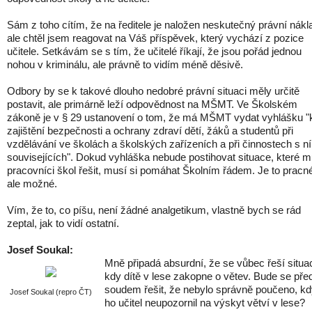
Sám z toho cítím, že na ředitele je naložen neskutečný právní nákl
ale chtěl jsem reagovat na Váš příspěvek, který vychází z pozice
učitele. Setkávám se s tím, že učitelé říkají, že jsou pořád jednou
nohou v kriminálu, ale právně to vidím méně děsivě.
Odbory by se k takové dlouho nedobré právní situaci měly určitě
postavit, ale primárně leží odpovědnost na MŠMT. Ve Školském
zákoně je v § 29 ustanovení o tom, že má MŠMT vydat vyhlášku "
zajištění bezpečnosti a ochrany zdraví dětí, žáků a studentů při
vzdělávání ve školách a školských zařízeních a při činnostech s n
souvisejících". Dokud vyhláška nebude postihovat situace, které m
pracovníci škol řešit, musí si pomáhat Školním řádem. Je to pracn
ale možné.
Vím, že to, co píšu, není žádné analgetikum, vlastně bych se rád
zeptal, jak to vidí ostatní.
Josef Soukal:
Mně připadá absurdní, že se vůbec řeší situa
kdy dítě v lese zakopne o větev. Bude se pře
soudem řešit, že nebylo správně poučeno, k
Josef Soukal (repro ČT)
ho učitel neupozornil na výskyt větví v lese?