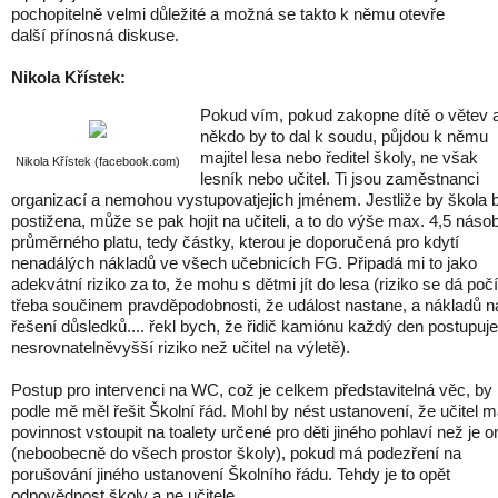
pochopitelně velmi důležité a možná se takto k němu otevře
další přínosná diskuse.
Nikola Křístek:
Pokud vím, pokud zakopne dítě o větev 
někdo by to dal k soudu, půjdou k němu
majitel lesa nebo ředitel školy, ne však
Nikola Křístek (facebook.com)
lesník nebo učitel. Ti jsou zaměstnanci
organizací a nemohou vystupovatjejich jménem. Jestliže by škola 
postižena, může se pak hojit na učiteli, a to do výše max. 4,5 náso
průměrného platu, tedy částky, kterou je doporučená pro kdytí
nenadálých nákladů ve všech učebnicích FG. Připadá mi to jako
adekvátní riziko za to, že mohu s dětmi jít do lesa (riziko se dá počí
třeba součinem pravděpodobnosti, že událost nastane, a nákladů n
řešení důsledků.... řekl bych, že řidič kamiónu každý den postupuje
nesrovnatelněvyšší riziko než učitel na výletě).
Postup pro intervenci na WC, což je celkem představitelná věc, by
podle mě měl řešit Školní řád. Mohl by nést ustanovení, že učitel 
povinnost vstoupit na toalety určené pro děti jiného pohlaví než je o
(neboobecně do všech prostor školy), pokud má podezření na
porušování jiného ustanovení Školního řádu. Tehdy je to opět
odpovědnost školy a ne učitele.