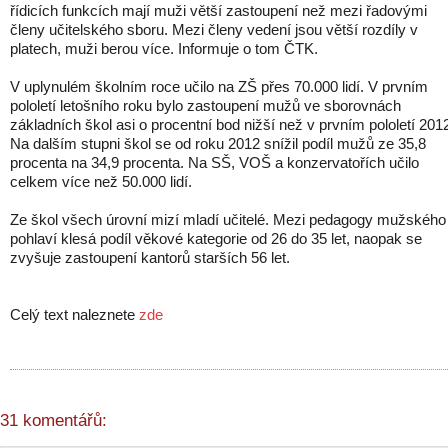
řídicích funkcích mají muži větší zastoupení než mezi řadovými
členy učitelského sboru. Mezi členy vedení jsou větší rozdíly v
platech, muži berou více. Informuje o tom ČTK.
V uplynulém školním roce učilo na ZŠ přes 70.000 lidí. V prvním
pololetí letošního roku bylo zastoupení mužů ve sborovnách
základních škol asi o procentní bod nižší než v prvním pololetí 201
Na dalším stupni škol se od roku 2012 snížil podíl mužů ze 35,8
procenta na 34,9 procenta. Na SŠ, VOŠ a konzervatořích učilo
celkem více než 50.000 lidí.
Ze škol všech úrovní mizí mladí učitelé. Mezi pedagogy mužského
pohlaví klesá podíl věkové kategorie od 26 do 35 let, naopak se
zvyšuje zastoupení kantorů starších 56 let.
Celý text naleznete
zde
31 komentářů: