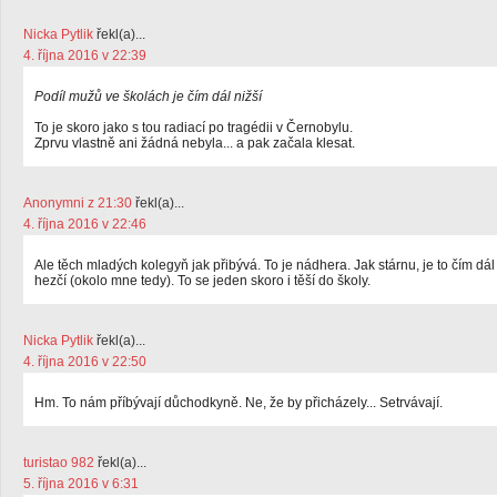
Nicka Pytlik
řekl(a)...
4. října 2016 v 22:39
Podíl mužů ve školách je čím dál nižší
To je skoro jako s tou radiací po tragédii v Černobylu.
Zprvu vlastně ani žádná nebyla... a pak začala klesat.
Anonymni z 21:30
řekl(a)...
4. října 2016 v 22:46
Ale těch mladých kolegyň jak přibývá. To je nádhera. Jak stárnu, je to čím dál
hezčí (okolo mne tedy). To se jeden skoro i těší do školy.
Nicka Pytlik
řekl(a)...
4. října 2016 v 22:50
Hm. To nám příbývají důchodkyně. Ne, že by přicházely... Setrvávají.
turistao 982
řekl(a)...
5. října 2016 v 6:31