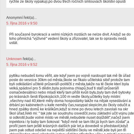
rychle ze školy vypakují,po dvou třech ročních smlouvách školství opustí
Anonymní řekl(a)...
5. října 2016 v 9:50
Při současné byrokracii a velmi nízkých mzdách se nelze divit. A když se do
toho přimíchá "výživné" vedení školy a zřizovatel, tak se to opravdu nedá
ustát.
Unknown
řekl(a)...
5. října 2016 v 9:52
pytlíku nebudeš tomu věřit, ale kdyř jsem po vojně nastoupil tak mě šk úřad
posle do vesnice 30km od města,škole se říkalo učitelská sibiř protože tam
byli odkládání učitelé průseráři-političtí z města,takže na té čkole kterí byla
velká,spádoví pro 5 dědin,byla polovina chlapů,buď ti staří průseráři
osmačedesátníci nebo mladí kteřý tam přišli kvůli bytu,byly tam dvě bytovky
po krásnách šesti třípokojácích,100 m vedle školy,učitelky byly místní
,všechny nad 40,které měly doma hospodárky takže na nějak vysedávání a
drbání po kabinetech u kafe neměly čas,nasypat slepicím,do čkoly odučit a
hned zpátky domů ke králíkům,když si mne po dvou letech zavolali na okr
škol úřad,řekli mi: " tak jste se soudruhu osvedčil,svou základní učit vojnu jste
si odkrotil,bude volné místo ve městě,nebudete nuset dojíždět",načež jsem
inpektora i ty baby tam šokoval: "když mně se tam líbí,já bych tam zůstal",a
prořil jsem tam ještě krásných dalších pár let,a dovedeě si představit,když
jsem pak odtud odešel na největší sídlištní čkolu ve městě,kde byli jen tři