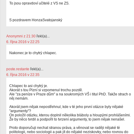
To jsou opravdoví učitelé z VS ne ZS.
S pozdravem HonzaSvatojanský
Anonymni z 21:30
řekl(a)...
6. října 2016 v 22:25
Nakonec je to chytrý chlapec.
poste.restante
řekl(a)...
6. října 2016 v 22:35
Chlapec to asi chytrý je.
Akorát s tou Plzní si vzpomenul trochu pozdě.
Ale "za peníze v Praze dům" a na soukromých VŠ i titul PhD. Takže strach o
něj nemám.
Akorát jsem nějak nepostřehnul, kde v té jeho první otázce byly nějaké
"argumenty"?
On položil otázku, kterou doplnil několika bláboly a hloupými prohlášeními.
Že by něco tvrdil a podpořil to tvrzení argumenty, to jsem nějak nenašel.
Proto doporučuji nechat stranou práva, a věnovat se raději nějaké té
politologii, nebo sociologii a pak jít do nějaké neziskovky, nebo rovnou do