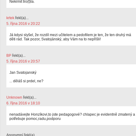
Nekrmit tro(t)la.
krtek
řekl(a)...
5. října 2016 v 20:22
Já kdysi slyšel, že rozdíl mezi učitelem a pedofilem je ten, že ten druhý má
děti rád. Tak pozor, Svatojánský, aby Vám na to nepřišli!
BP
řekl(a)...
5. října 2016 v 20:57
Jan Svatojanský
... děláš si prdel, ne?
Unknown
řekl(a)...
6. října 2016 v 18:10
nenadávejte Honzíkovi,to jste pedagogové? chlapec je evidentně zmatený a
potřebuje pomoc,radu,podporu
Anonymní řekl(a)...