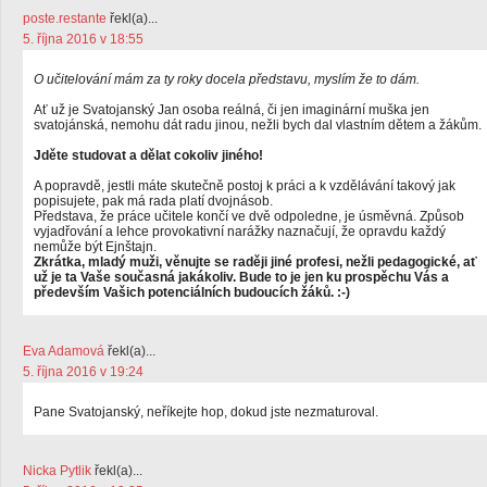
poste.restante
řekl(a)...
5. října 2016 v 18:55
O učitelování mám za ty roky docela představu, myslím že to dám.
Ať už je Svatojanský Jan osoba reálná, či jen imaginární muška jen
svatojánská, nemohu dát radu jinou, nežli bych dal vlastním dětem a žákům.
Jděte studovat a dělat cokoliv jiného!
A popravdě, jestli máte skutečně postoj k práci a k vzdělávání takový jak
popisujete, pak má rada platí dvojnásob.
Představa, že práce učitele končí ve dvě odpoledne, je úsměvná. Způsob
vyjadřování a lehce provokativní narážky naznačují, že opravdu každý
nemůže být Ejnštajn.
Zkrátka, mladý muži, věnujte se raději jiné profesi, nežli pedagogické, ať
už je ta Vaše současná jakákoliv. Bude to je jen ku prospěchu Vás a
především Vašich potenciálních budoucích žáků. :-)
Eva Adamová
řekl(a)...
5. října 2016 v 19:24
Pane Svatojanský, neříkejte hop, dokud jste nezmaturoval.
Nicka Pytlik
řekl(a)...