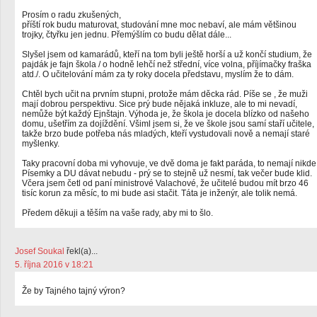
Prosím o radu zkušených,
příští rok budu maturovat, studování mne moc nebaví, ale mám většinou
trojky, čtyřku jen jednu. Přemýšlím co budu dělat dále...
Slyšel jsem od kamarádů, kteří na tom byli ještě horší a už končí studium, že
pajdák je fajn škola / o hodně lehčí než střední, více volna, příjímačky fraška
atd./. O učitelování mám za ty roky docela představu, myslím že to dám.
Chtěl bych učit na prvním stupni, protože mám děcka rád. Píše se , že muži
mají dobrou perspektivu. Sice prý bude nějaká inkluze, ale to mi nevadí,
nemůže být každý Ejnštajn. Výhoda je, že škola je docela blízko od našeho
domu, ušetřím za dojíždění. Všiml jsem si, že ve škole jsou samí staří učitele,
takže brzo bude potřeba nás mladých, kteří vystudovali nově a nemají staré
myšlenky.
Taky pracovní doba mi vyhovuje, ve dvě doma je fakt paráda, to nemají nikde
Písemky a DU dávat nebudu - prý se to stejně už nesmí, tak večer bude klid.
Včera jsem četl od paní ministrové Valachové, že učitelé budou mít brzo 46
tisíc korun za měsíc, to mi bude asi stačit. Táta je inženýr, ale tolik nemá.
Předem děkuji a těším na vaše rady, aby mi to šlo.
Josef Soukal
řekl(a)...
5. října 2016 v 18:21
Že by Tajného tajný výron?