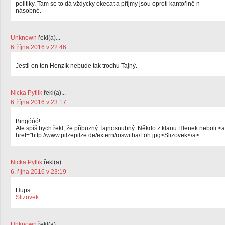
politiky. Tam se to dá vždycky okecat a příjmy jsou oproti kantořině n-
násobné.
Unknown
řekl(a)...
6. října 2016 v 22:46
Jestli on ten Honzík nebude tak trochu Tajný.
Nicka Pytlik
řekl(a)...
6. října 2016 v 23:17
Bingóóó!
Ale spíš bych řekl, že příbuzný Tajnosnubný. Někdo z klanu Hlenek neboli <a
href="http://www.pilzepilze.de/extern/roswitha/Loh.jpg>Slizovek</a>.
Nicka Pytlik
řekl(a)...
6. října 2016 v 23:19
Hups...
Slizovek
Unknown
řekl(a)...