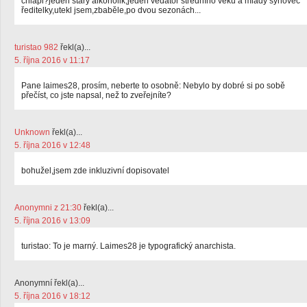
chlapi?jeden starý alkoholik,jeden vědátor středního věku a mladý synovec
ředitelky,utekl jsem,zbaběle,po dvou sezonách...
turistao 982
řekl(a)...
5. října 2016 v 11:17
Pane laimes28, prosím, neberte to osobně: Nebylo by dobré si po sobě
přečíst, co jste napsal, než to zveřejníte?
Unknown
řekl(a)...
5. října 2016 v 12:48
bohužel,jsem zde inkluzivní dopisovatel
Anonymni z 21:30
řekl(a)...
5. října 2016 v 13:09
turistao: To je marný. Laimes28 je typografický anarchista.
Anonymní řekl(a)...
5. října 2016 v 18:12