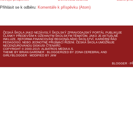
Přihlásit se k odběru:
Komentáře k příspěvku (Atom)
ČESKÁ ŠKOLA
JAKO NEZÁVISLÝ ŠKOLSKÝ ZPRAVODAJSKÝ PORTÁL PUBLIKUJE
ČLÁNKY PŘEDEVŠÍM K OŽEHAVÝM ŠKOLSKÝM TÉMATŮM, JAKO JE AKTUÁLNĚ
INKLUZE, REFORMA FINANCOVÁNÍ REGIONÁLNÍHO ŠKOLSTVÍ, KARIÉRNÍ ŘÁD
PEDAGOGŮ, NEBO JEDNOTNÉ PŘIJÍMACÍ ŘÍZENÍ.
ČESKÁ ŠKOLA
UMOŽŇUJE
NECENZUROVANOU DISKUSI ČTENÁŘŮ.
COPYRIGHT © 2000-2015· ALBATROS MEDIA A.S.
THEME
BY
BRIAN GARDNER
· BLOGGERIZED BY
ZONA CEREBRAL
AND
GIRLYBLOGGER
· MODIFIED BY
J4W
BLOGGER
·
P