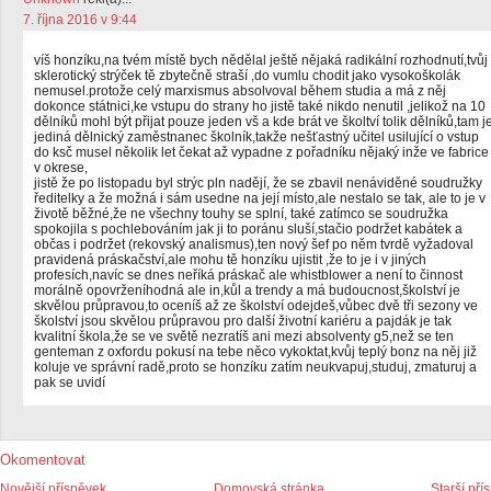
7. října 2016 v 9:44
víš honzíku,na tvém místě bych nědělal ještě nějaká radikální rozhodnutí,tvůj
sklerotický strýček tě zbytečně straší ,do vumlu chodit jako vysokoškolák
nemusel.protože celý marxismus absolvoval během studia a má z něj
dokonce státnici,ke vstupu do strany ho jistě také nikdo nenutil ,jelikož na 10
dělníků mohl být přijat pouze jeden vš a kde brát ve školtví tolik dělníků,tam j
jediná dělnický zaměstnanec školník,takže nešťastný učitel usilující o vstup
do ksč musel několik let čekat až vypadne z pořadníku nějaký inže ve fabrice
v okrese,
jistě že po listopadu byl strýc pln nadějí, že se zbavil nenáviděné soudružky
ředitelky a že možná i sám usedne na její místo,ale nestalo se tak, ale to je v
životě běžné,že ne všechny touhy se splní, také zatímco se soudružka
spokojila s pochlebováním jak ji to poránu sluší,stačio podržet kabátek a
občas i podržet (rekovský analismus),ten nový šef po něm tvrdě vyžadoval
pravidená práskačství,ale mohu tě honzíku ujistit ,že to je i v jiných
profesích,navíc se dnes neříká práskač ale whistblower a není to činnost
morálně opovrženíhodná ale in,kůl a trendy a má budoucnost,školství je
skvělou průpravou,to oceníš až ze školství odejdeš,vůbec dvě tři sezony ve
školství jsou skvělou průpravou pro další životní kariéru a pajdák je tak
kvalitní škola,že se ve světě nezratíš ani mezi absolventy g5,než se ten
genteman z oxfordu pokusí na tebe něco vykoktat,kvůj teplý bonz na něj již
koluje ve správní radě,proto se honzíku zatím neukvapuj,studuj, zmaturuj a
pak se uvidí
Okomentovat
Novější příspěvek
Domovská stránka
Starší pří