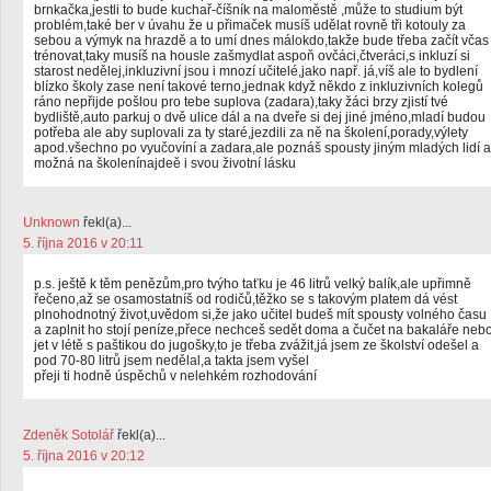
brnkačka,jestli to bude kuchař-číšník na maloměstě ,může to studium být
problém,také ber v úvahu že u přimaček musíš udělat rovně tři kotouly za
sebou a výmyk na hrazdě a to umí dnes málokdo,takže bude třeba začít včas
trénovat,taky musíš na housle zašmydlat aspoň ovčáci,čtveráci,s inkluzí si
starost nedělej,inkluzivní jsou i mnozí učitelé,jako např. já,víš ale to bydlení
blízko školy zase není takové terno,jednak když někdo z inkluzivních kolegů
ráno nepřijde pošlou pro tebe suplova (zadara),taky žáci brzy zjistí tvé
bydliště,auto parkuj o dvě ulice dál a na dveře si dej jiné jméno,mladí budou
potřeba ale aby suplovali za ty staré,jezdili za ně na školení,porady,výlety
apod.všechno po vyučovíní a zadara,ale poznáš spousty jiným mladých lidí a
možná na školenínajdeě i svou životní lásku
Unknown
řekl(a)...
5. října 2016 v 20:11
p.s. ještě k těm penězům,pro tvýho taťku je 46 litrů velký balík,ale upřimně
řečeno,až se osamostatníš od rodičů,těžko se s takovým platem dá vést
plnohodnotný život,uvědom si,že jako učitel budeš mít spousty volného času
a zaplnit ho stojí peníze,přece nechceš sedět doma a čučet na bakaláře neb
jet v létě s paštikou do jugošky,to je třeba zvážit,já jsem ze školství odešel a
pod 70-80 litrů jsem nedělal,a takta jsem vyšel
přeji ti hodně úspěchů v nelehkém rozhodování
Zdeněk Sotolář
řekl(a)...
5. října 2016 v 20:12