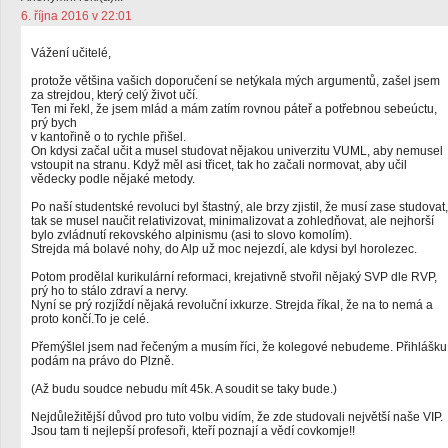
6. října 2016 v 22:01
Vážení učitelé,
protože většina vašich doporučení se netýkala mých argumentů, zašel jsem
za strejdou, který celý život učí.
Ten mi řekl, že jsem mlád a mám zatím rovnou páteř a potřebnou sebeúctu,
prý bych
v kantořině o to rychle přišel.
On kdysi začal učit a musel studovat nějakou univerzitu VUML, aby nemusel
vstoupit na stranu. Když měl asi třicet, tak ho začali normovat, aby učil
vědecky podle nějaké metody.
Po naší studentské revoluci byl štastný, ale brzy zjistil, že musí zase studovat,
tak se musel naučit relativizovat, minimalizovat a zohledňovat, ale nejhorší
bylo zvládnutí rekovského alpinismu (asi to slovo komolím).
Strejda má bolavé nohy, do Alp už moc nejezdí, ale kdysi byl horolezec.
Potom prodělal kurikulární reformaci, krejativně stvořil nějaký SVP dle RVP,
prý ho to stálo zdraví a nervy.
Nyní se prý rozjíždí nějaká revoluční ixkurze. Strejda říkal, že na to nemá a
proto končí.To je celé.
Přemýšlel jsem nad řečeným a musím říci, že kolegové nebudeme. Přihlášku
podám na právo do Plzně.
(Až budu soudce nebudu mít 45k. A soudit se taky bude.)
Nejdůležitější důvod pro tuto volbu vidím, že zde studovali největší naše VIP.
Jsou tam ti nejlepší profesoři, kteří poznají a vědí covkomje!!