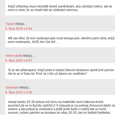
Když učitel(ka) musí mít ještě druhé zaměstnání, aby uživil(a) rodinu, tak se
není co divit, že se mladí lidé do učitelství nehrnou.
Ygrain
řekl(a)...
5. října 2016 v 6:48
Mě zas děsí, že loni nastoupil jako nový kolega pán, kterého jsem učila, když
jsem nastoupila. Ježíš, ten čas letí...
mirek vaněk
řekl(a)...
5. října 2016 v 6:57
To je ale překvapení. Když jinde ti mladsí šikovní dostanou úplně jiné peníze.
Ale to se ví řadu let. Proč se s tím už dávno nic nedělalo?
Unknown
řekl(a)...
5. října 2016 v 9:30
mladý kantor 25-30 pokud má ženu na mateřské musí hákovat druhé
povolání,dá se to fyzicky vydržet 2-3 roky,pak je na pokraji zhroucení,takže s
sebere a jde,pokud je svobodný a ještě jestli bydlí u rodičů,tak se honit
nemusí, ovšem jakmile se dostane do věku 30-35, tak ho ředitel/ ředitelka