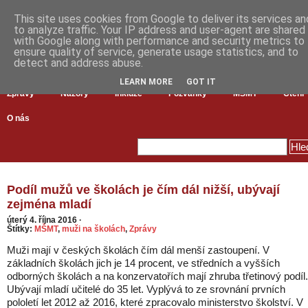
This site uses cookies from Google to deliver its services an
to analyze traffic. Your IP address and user-agent are shared
with Google along with performance and security metrics to
ensure quality of service, generate usage statistics, and to
detect and address abuse.
LEARN MORE
GOT IT
Zprávy
Názory
Inkluze
Pozvánky
MŠMT
Čtení
O nás
Podíl mužů ve školách je čím dál nižší, ubývají
zejména mladí
úterý 4. října 2016
·
Štítky:
MŠMT
,
muži na školách
,
Zprávy
Muži mají v českých školách čím dál menší zastoupení. V
základních školách jich je 14 procent, ve středních a vyšších
odborných školách a na konzervatořích mají zhruba třetinový podíl.
Ubývají mladí učitelé do 35 let. Vyplývá to ze srovnání prvních
pololetí let 2012 až 2016, které zpracovalo ministerstvo školství. V