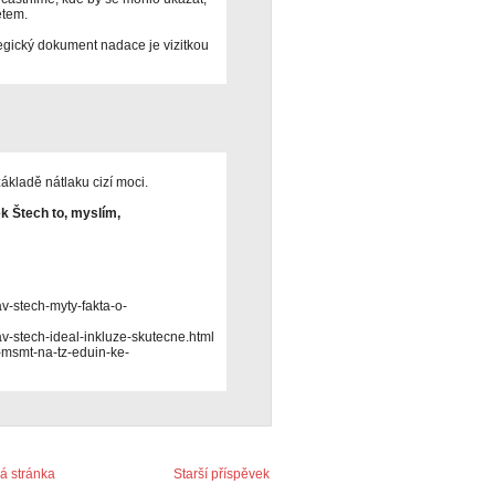
ětem.
ategický dokument nadace je vizitkou
kladě nátlaku cizí moci.
k Štech to, myslím,
v-stech-myty-fakta-o-
av-stech-ideal-inkluze-skutecne.html
-msmt-na-tz-eduin-ke-
 stránka
Starší příspěvek