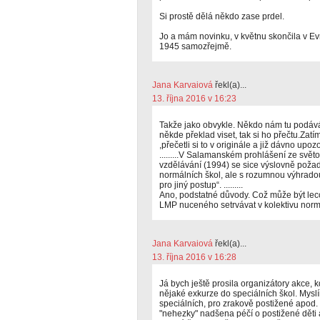
Si prostě dělá někdo zase prdel.
Jo a mám novinku, v květnu skončila v Ev
1945 samozřejmě.
Jana Karvaiová
řekl(a)...
13. října 2016 v 16:23
Takže jako obvykle. Někdo nám tu podává
někde překlad viset, tak si ho přečtu.Zatí
,přečetli si to v originále a již dávno upozo
.........V Salamanském prohlášení ze svět
vzdělávání (1994) se sice výslovně požad
normálních škol, ale s rozumnou výhrado
pro jiný postup“. .........
Ano, podstatné důvody. Což může být leccos
LMP nuceného setrvávat v kolektivu norm
Jana Karvaiová
řekl(a)...
13. října 2016 v 16:28
Já bych ještě prosila organizátory akce, k
nějaké exkurze do speciálních škol. Myslí
speciálních, pro zrakově postižené apod.
"nehezky" nadšena péčí o postižené děti 