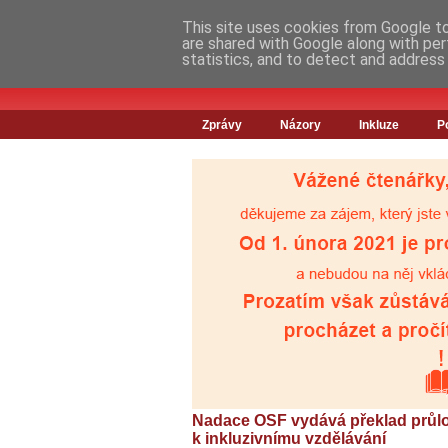
This site uses cookies from Google to 
are shared with Google along with per
statistics, and to detect and address
Zprávy
Názory
Inkluze
P
Nadace OSF vydává překlad prů
k inkluzivnímu vzdělávání