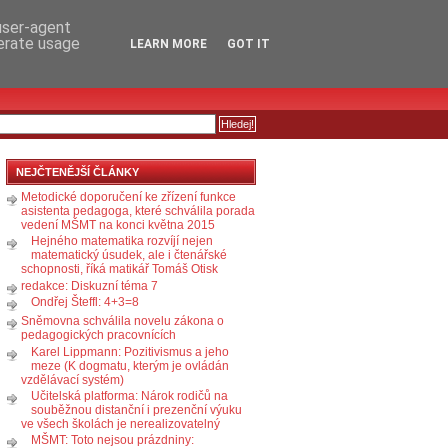
RSS
KOMENTÁŘE
 user-agent
nerate usage
LEARN MORE
GOT IT
NEJČTENĚJŠÍ ČLÁNKY
Metodické doporučení ke zřízení funkce
asistenta pedagoga, které schválila porada
vedení MŠMT na konci května 2015
Hejného matematika rozvíjí nejen
matematický úsudek, ale i čtenářské
schopnosti, říká matikář Tomáš Otisk
redakce: Diskuzní téma 7
Ondřej Šteffl: 4+3=8
Sněmovna schválila novelu zákona o
pedagogických pracovnících
Karel Lippmann: Pozitivismus a jeho
meze (K dogmatu, kterým je ovládán
vzdělávací systém)
Učitelská platforma: Nárok rodičů na
souběžnou distanční i prezenční výuku
ve všech školách je nerealizovatelný
MŠMT: Toto nejsou prázdniny: