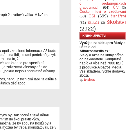
o pedagogických
pracovnících
(64)
ÚIV
(3)
Česko mluví o vzdělávání
ropě 2. světová válka. V květnu
ČŠI
(699)
(58)
čtenářství
školství
(31)
Škola21
(3)
(2922)
KNIHKUPECTVÍ
Využijte nabídku pro školy a
učitele od
 opět zkreslené informace. Až bude
Albatrosmedia.cz!
m dám na lidi, co umí perfektně jazyk
Slevy a akce na knihy přímo
rnili na to, že
od nakladatele. Kompletní
ové konference pro speciální
nabídka více než 7000 titulů
uje zařazovat všechny děti do
z produkce Albatros Media.
u, „pokud nejsou podstatné důvody
Vše skladem, rychlé dodávky
zboží.
, např. i psychická labilita dítěte s
E-shop
álních dětí apod.
dyby byli tak hodní a také dělali
m tím do škol praktických,
 možná ,že by spousta hostů byla
a možná by třeba zkonstatovali, že v