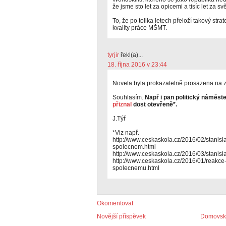
že jsme sto let za opicemi a tisíc let za sv
To, že po tolika letech přeloží takový str
kvality práce MŠMT.
tyrjir
řekl(a)...
18. října 2016 v 23:44
Novela byla prokazatelně prosazena na zá
Souhlasím.
Např i pan politický náměste
přiznal
dost otevřeně*.
J.Týř
*Viz např.
http://www.ceskaskola.cz/2016/02/stanisla
spolecnem.html
http://www.ceskaskola.cz/2016/03/stanisl
http://www.ceskaskola.cz/2016/01/reakce
spolecnemu.html
Okomentovat
Novější příspěvek
Domovská