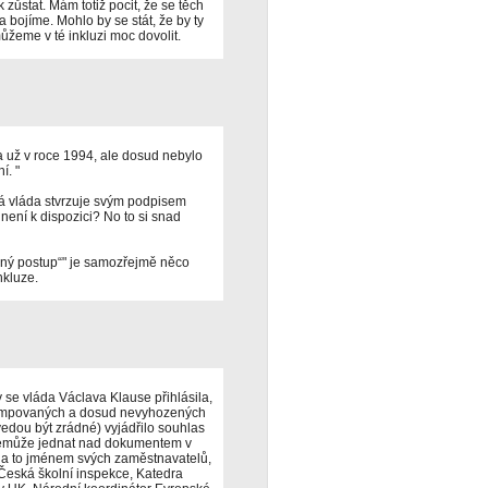
 zůstat. Mám totiž pocit, že se těch
 bojíme. Mohlo by se stát, že by ty
ůžeme v té inkluzi moc dovolit.
a už v roce 1994, ale dosud nebylo
í. "
ká vláda stvrzuje svým podpisem
není k dispozici? No to si snad
iný postup“" je samozřejmě něco
nkluze.
 se vláda Václava Klause přihlásila,
rumpovaných a dosud nevyhozených
dou být zrádné) vyjádřilo souhlas
 nemůže jednat nad dokumentem v
, a to jménem svých zaměstnavatelů,
 Česká školní inspekce, Katedra