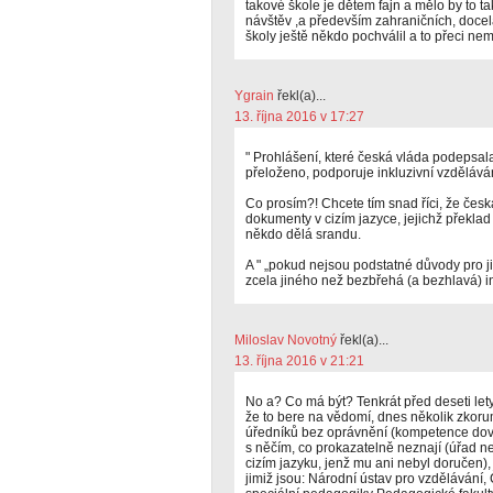
takové škole je dětem fajn a mělo by to tak
návštěv ,a především zahraničních, docela
školy ještě někdo pochválil a to přeci nem
Ygrain
řekl(a)...
13. října 2016 v 17:27
" Prohlášení, které česká vláda podepsal
přeloženo, podporuje inkluzivní vzděláván
Co prosím?! Chcete tím snad říci, že čes
dokumenty v cizím jazyce, jejichž překlad 
někdo dělá srandu.
A " „pokud nejsou podstatné důvody pro j
zcela jiného než bezbřehá (a bezhlavá) i
Miloslav Novotný
řekl(a)...
13. října 2016 v 21:21
No a? Co má být? Tenkrát před deseti lety
že to bere na vědomí, dnes několik zko
úředníků bez oprávnění (kompetence dove
s něčím, co prokazatelně neznají (úřad
cizím jazyku, jenž mu ani nebyl doručen)
jimiž jsou: Národní ústav pro vzdělávání,