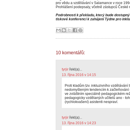
pro vědu a vzdělávání v Salamance v roce 1994
Prohlášení podepsaly, včetně zástupců České r
Podrobnosti k překladu, který bude dostupný
tiskové konferenci k zahájení Týdne pro inklu
10 komentářů:
tyrjir
řekl(a)...
13. října 2016 v 14:15
Proti kladům tzv. inkluzivního vzdělávání 
nedomyšleným tendencím k začleňování dět
ve zvláštním speciálně pedagogickém rež
pedagogicky vzdělaných učitelů ano - tohl
(rychlokvašení) asistenti nespraví.
tyrjir
řekl(a)...
13. října 2016 v 14:23