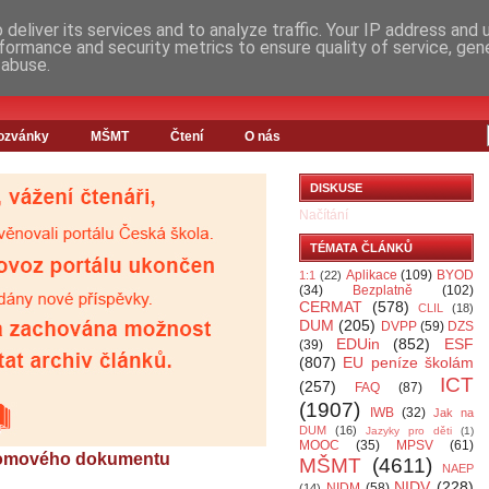
deliver its services and to analyze traffic. Your IP address and
formance and security metrics to ensure quality of service, ge
 abuse.
ozvánky
MŠMT
Čtení
O nás
DISKUSE
Načítání
TÉMATA ČLÁNKŮ
Aplikace
(109)
BYOD
1:1
(22)
(34)
Bezplatně
(102)
CERMAT
(578)
CLIL
(18)
DUM
(205)
DVPP
(59)
DZS
EDUin
(852)
ESF
(39)
(807)
EU peníze školám
ICT
(257)
FAQ
(87)
(1907)
IWB
(32)
Jak na
DUM
(16)
Jazyky pro děti
(1)
MOOC
(35)
MPSV
(61)
lomového dokumentu
MŠMT
(4611)
NAEP
NIDV
(228)
NIDM
(58)
(14)