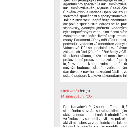
speciální pedagogiky Pedagogické fakult
agentury pro speciální a inkluzivní vzdě
inkluzivní vzdělávání, Rytmus, Český vý
Člověka v tísni a Nadace Open Society F
soukromé společnosti a spolky financovan
Jóžin z Bilderbeku nepráškuje chemtrail
ale pokud specialistka Marqes nelže, pak
stanovisky, vydanými jménem uvedených in
být s odpovědnými vedoucími těchto stát
zahájeno disciplinární řízení, resp. trestn
osoby. Parlament ČR by měl zřídit komisi, k
podvodu uvedením zákonodárce v omyl za 
Valachové. Děti se speciálními vzdělávac
základních škol (žádné běžné školy v ČR ne
školského zákona, takže k ní neexistoval
prokazatelně prosazena na základě proti
to, že vzhledem k negativním dopadům do
možným budoucím škodám, způsobeným m
dán důvod k návrhu na zrušení části nov
učitelé podporu k takové zákonodárné ini
mirek vaněk
řekl(a)...
14. října 2016 v 7:35
Paní Karvaiová. Plný souhlas. Ten pocit, 
skutečného srovnání se zahraničím bojí
ukázala neschopnost našich úředníků a v
ve školách by se mohli zjevit jako pokrok
aktivit ministerstva z posledních let jako
Worldskills, kterého se jako republika n