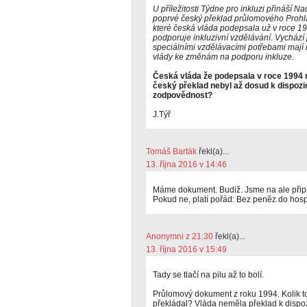
U příležitosti Týdne pro inkluzi přináší
poprvé český překlad průlomového Prohl
které česká vláda podepsala už v roce 1
podporuje inkluzivní vzdělávání. Vychází 
speciálními vzdělávacími potřebami mají 
vlády ke změnám na podporu inkluze.
Česká vláda že podepsala v roce 1994
český překlad nebyl až dosud k dispozi
zodpovědnost?
J.Týř
Tomáš Barták
řekl(a)...
13. října 2016 v 14:46
Máme dokument. Budiž. Jsme na ale přip
Pokud ne, platí pořád: Bez peněz do hos
Anonymni z 21:30
řekl(a)...
13. října 2016 v 15:49
Tady se tlačí na pilu až to bolí.
Průlomový dokument z roku 1994. Kolik t
překládal? Vláda neměla překlad k dispo