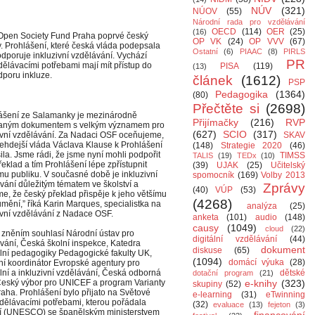
NÚV
(321)
NÚOV
(55)
Národní rada pro vzdělávání
OECD
(114)
OER
(25)
(16)
Open Society Fund Praha poprvé český
OP VK
(24)
OP VVV
(67)
 Prohlášení, které česká vláda podepsala
Ostatní
(6)
PIAAC
(8)
PIRLS
dporuje inkluzivní vzdělávání. Vychází
PR
dělávacími potřebami mají mít přístup do
PISA
(119)
(13)
poru inkluze.
článek
(1612)
PSP
Pedagogika
(1364)
(80)
Přečtěte si
(2698)
ášení ze Salamanky je mezinárodně
Přijímačky
(216)
RVP
aným dokumentem s velkým významem pro
(627)
SCIO
(317)
ivní vzdělávání. Za Nadaci OSF oceňujeme,
SKAV
tehdejší vláda Václava Klause k Prohlášení
(148)
Strategie 2020
(46)
sila. Jsme rádi, že jsme nyní mohli podpořit
TIMSS
TALIS
(19)
TEDx
(10)
řeklad a tím Prohlášení lépe zpřístupnit
(39)
UJAK
(25)
Učitelský
u publiku. V současné době je inkluzivní
spomocník
(169)
Volby 2013
vání důležitým tématem ve školství a
Zprávy
(40)
VÚP
(53)
e, že český překlad přispěje k jeho většímu
(4268)
mění,” říká Karin Marques, specialistka na
analýza
(25)
ivní vzdělávání z Nadace OSF.
anketa
(101)
audio
(148)
causy
(1049)
cloud
(22)
 zněním souhlasí Národní ústav pro
digitální vzdělávání
(44)
vání, Česká školní inspekce, Katedra
dokument
diskuse
(65)
lní pedagogiky Pedagogické fakulty UK,
(1094)
domácí výuka
(28)
í koordinátor Evropské agentury pro
lní a inkluzivní vzdělávání, Česká odborná
dětské
dotační program
(21)
 Český výbor pro UNICEF a program Varianty
e-knihy
(323)
skupiny
(52)
aha. Prohlášení bylo přijato na Světové
e-learning
(31)
eTwinning
zdělávacími potřebami, kterou pořádala
(32)
evaluace
(13)
fejeton
(3)
ní (UNESCO) se španělským ministerstvem