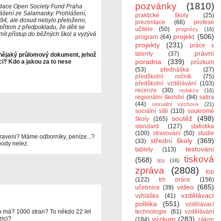
pozvánky
(1810)
 Nadace Open Society Fund Praha
ášení ze Salamanky. Prohlášení,
praktické školy
(25)
994, ale dosud nebylo přeloženo,
prezentace
(66)
profese
přitom z předpokladu, že děti se
učitele
(50)
prognózy
(16)
mít přístup do běžných škol a vyzývá
projekt
(506)
program
(64)
projekty
(231)
práce s
právní
talenty
(37)
 nějaký průlomový dokument, jehož
poradna
(339)
ci? Kdo a jakou za to nese
průzkum
(53)
přednáška
(27)
předškolní ročník
(75)
předškolní vzdělávání
(103)
recenze
(30)
redakce
(16)
regionální školství
(94)
satira
(44)
sexuální výchova
(21)
sociální sítě
(110)
soukromé
soutěž
(498)
školy
(165)
standard
(127)
statistika
(100)
stravování
(50)
studie
raveni? Máme odborníky, peníze...?
střední školy
(369)
(33)
pody nelez.
testování
tablety
(113)
tisková
(568)
tipy
(16)
zpráva
(2808)
top
(122)
trh práce
(156)
video
(685)
učebnice
(39)
vzdělávací
vyhláška
(41)
politika
(551)
vzdělávací
o má? 1000 stran? To někdo 22 let
technologie
(61)
vzdělávání
zici?
výzkum
(283)
(184)
zákon