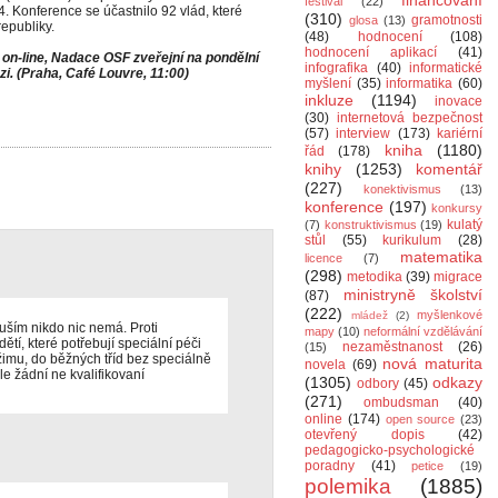
financování
festival
(22)
. Konference se účastnilo 92 vlád, které
(310)
gramotnosti
glosa
(13)
epubliky.
(48)
hodnocení
(108)
hodnocení aplikací
(41)
 on-line, Nadace OSF zveřejní na pondělní
infografika
(40)
informatické
zi. (Praha, Café Louvre, 11:00)
myšlení
(35)
informatika
(60)
inkluze
(1194)
inovace
(30)
internetová bezpečnost
(57)
interview
(173)
kariérní
kniha
(1180)
řád
(178)
knihy
(1253)
komentář
(227)
konektivismus
(13)
konference
(197)
konkursy
kulatý
(7)
konstruktivismus
(19)
stůl
(55)
kurikulum
(28)
matematika
licence
(7)
(298)
metodika
(39)
migrace
ministryně školství
(87)
(222)
myšlenkové
mládež
(2)
tuším nikdo nic nemá. Proti
mapy
(10)
neformální vzdělávání
í, které potřebují speciální péči
nezaměstnanost
(26)
(15)
imu, do běžných tříd bez speciálně
nová maturita
novela
(69)
e žádní ne kvalifikovaní
(1305)
odkazy
odbory
(45)
(271)
ombudsman
(40)
online
(174)
open source
(23)
otevřený dopis
(42)
pedagogicko-psychologické
poradny
(41)
petice
(19)
polemika
(1885)