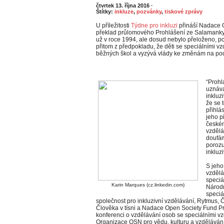
čtvrtek 13. října 2016
·
Štítky:
inkluze
,
pozvánky
,
tiskové zprávy
U příležitosti
Týdne pro inkluzi
přináší Nadace 
překlad průlomového Prohlášení ze Salamanky.
už v roce 1994, ale dosud nebylo přeloženo, po
přitom z předpokladu, že děti se speciálními vz
běžných škol a vyzývá vlády ke změnám na pod
“Prohl
uznáv
inkluz
že se 
přihlá
jeho p
českém
vzdělá
doufám
porozu
inkluz
S jeho
vzdělá
speciá
Karin Marques (cz.linkedin.com)
Národn
speciá
společnost pro inkluzivní vzdělávání, Rytmus,
Člověka v tísni a Nadace Open Society Fund Pr
konferenci o vzdělávání osob se speciálními v
Organizace OSN pro vědu, kulturu a vzdělává