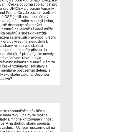
y UK, Národní koordinátor Evropské
lávání, Česká odborná společnost pro
bor pro UNICEF a program Varianty
und Praha. Co zde páchají všelijaké
é OSF (jestli nás třeba nějaký
smama), nám zatím musí být jedno,
 jistě disponuje písemnými
stitucí, na jejichž základě může
ních orgánů a složek okamžitě
í řízení za zneužití pravomoci úřední
terá by vyšetřila, nedošlo-li k
strany ministryně školství
ími potřebami měly přístup do
existují) již před přijetím novely
 právní důvod. Novela byla
právního nátlaku cizí mocí. Mám za
 české vzdělávací soustavy a
entálně postiženým dětem, je
ely školského zákona. Seženou
ciativě?
že se zahraničních návštěv a
me mám taky. Ona by se možná
lády a mnohé kritizované činnosti
ové. A na druhou stranu spousta
 devastující. Už jsem upozorňoval na
eúčastníme, kde by se mohlo ukázat,