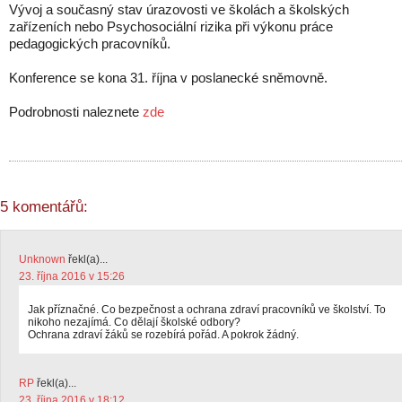
Vývoj a současný stav úrazovosti ve školách a školských
zařízeních nebo Psychosociální rizika při výkonu práce
pedagogických pracovníků.
Konference se kona 31. října v poslanecké sněmovně.
Podrobnosti naleznete
zde
5 komentářů:
Unknown
řekl(a)...
23. října 2016 v 15:26
Jak příznačné. Co bezpečnost a ochrana zdraví pracovníků ve školství. To
nikoho nezajímá. Co dělají školské odbory?
Ochrana zdraví žáků se rozebírá pořád. A pokrok žádný.
RP
řekl(a)...
23. října 2016 v 18:12