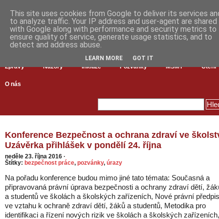
This site uses cookies from Google to deliver its services an
to analyze traffic. Your IP address and user-agent are shared
with Google along with performance and security metrics to
ensure quality of service, generate usage statistics, and to
detect and address abuse.
LEARN MORE
GOT IT
Zprávy
Názory
Inkluze
Pozvánky
MŠMT
Čtení
O nás
Konference Bezpečnost a ochrana zdraví ve školstv
Uzávěrka přihlášek v pondělí 24. října
neděle 23. října 2016
·
Štítky:
bezpečnost práce
,
pozvánky
,
úrazy
Na pořadu konference budou mimo jiné tato témata: Současná a
připravovaná právní úprava bezpečnosti a ochrany zdraví dětí, žák
a studentů ve školách a školských zařízeních, Nové právní předpi
ve vztahu k ochraně zdraví dětí, žáků a studentů, Metodika pro
identifikaci a řízení nových rizik ve školách a školských zařízeních