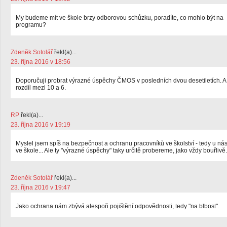
My budeme mít ve škole brzy odborovou schůzku, poradíte, co mohlo být na
programu?
Zdeněk Sotolář
řekl(a)...
23. října 2016 v 18:56
Doporučuji probrat výrazné úspěchy ČMOS v posledních dvou desetiletích. A
rozdíl mezi 10 a 6.
RP
řekl(a)...
23. října 2016 v 19:19
Myslel jsem spíš na bezpečnost a ochranu pracovníků ve školství - tedy u ná
ve škole... Ale ty "výrazné úspěchy" taky určitě probereme, jako vždy bouřlivě.
Zdeněk Sotolář
řekl(a)...
23. října 2016 v 19:47
Jako ochrana nám zbývá alespoň pojištění odpovědnosti, tedy "na blbost".