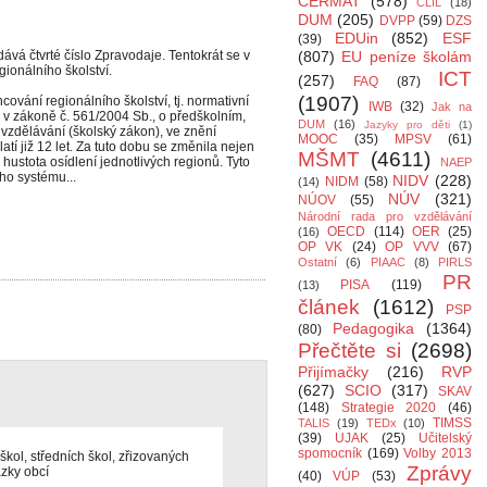
CERMAT
(578)
CLIL
(18)
DUM
(205)
DVPP
(59)
DZS
EDUin
(852)
ESF
(39)
dává čtvrté číslo Zpravodaje. Tentokrát se v
(807)
EU peníze školám
ionálního školství.
ICT
(257)
FAQ
(87)
(1907)
ncování regionálního školství, tj. normativní
IWB
(32)
Jak na
n v zákoně č. 561/2004 Sb., o předškolním,
DUM
(16)
Jazyky pro děti
(1)
vzdělávání (školský zákon), ve znění
MOOC
(35)
MPSV
(61)
tí již 12 let. Za tuto dobu se změnila nejen
MŠMT
(4611)
i hustota osídlení jednotlivých regionů. Tyto
NAEP
ho systému...
NIDV
(228)
NIDM
(58)
(14)
NÚV
(321)
NÚOV
(55)
Národní rada pro vzdělávání
OECD
(114)
OER
(25)
(16)
OP VK
(24)
OP VVV
(67)
Ostatní
(6)
PIAAC
(8)
PIRLS
PR
PISA
(119)
(13)
článek
(1612)
PSP
Pedagogika
(1364)
(80)
Přečtěte si
(2698)
Přijímačky
(216)
RVP
(627)
SCIO
(317)
SKAV
(148)
Strategie 2020
(46)
TIMSS
TALIS
(19)
TEDx
(10)
(39)
UJAK
(25)
Učitelský
spomocník
(169)
Volby 2013
kol, středních škol, zřizovaných
Zprávy
zky obcí
(40)
VÚP
(53)