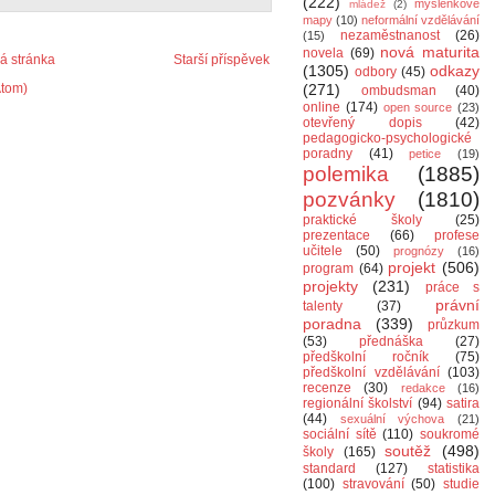
(222)
myšlenkové
mládež
(2)
mapy
(10)
neformální vzdělávání
nezaměstnanost
(26)
(15)
nová maturita
novela
(69)
 stránka
Starší příspěvek
(1305)
odkazy
odbory
(45)
Atom)
(271)
ombudsman
(40)
online
(174)
open source
(23)
otevřený dopis
(42)
pedagogicko-psychologické
poradny
(41)
petice
(19)
polemika
(1885)
pozvánky
(1810)
praktické školy
(25)
prezentace
(66)
profese
učitele
(50)
prognózy
(16)
projekt
(506)
program
(64)
projekty
(231)
práce s
právní
talenty
(37)
poradna
(339)
průzkum
(53)
přednáška
(27)
předškolní ročník
(75)
předškolní vzdělávání
(103)
recenze
(30)
redakce
(16)
regionální školství
(94)
satira
(44)
sexuální výchova
(21)
sociální sítě
(110)
soukromé
soutěž
(498)
školy
(165)
standard
(127)
statistika
(100)
stravování
(50)
studie