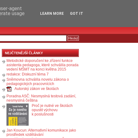
RSS
KOMENTÁŘE
 user-agent
nerate usage
LEARN MORE
GOT IT
NEJČTENĚJŠÍ ČLÁNKY
Metodické doporučení ke zřízení funkce
asistenta pedagoga, které schválila porada
vedení MŠMT na konci května 2015
redakce: Diskuzní téma 7
Sněmovna schválila novelu zákona o
pedagogických pracovnících
Autorský zákon ve školách
Poradna ASČ: Nesmyslná testová zadání,
nesmyslná čeština
Proč je nutné ve školách
opustit výchovu
k poslušnosti
Jan Koucun: Alternativní komunikace jako
prostředek vzdělávání