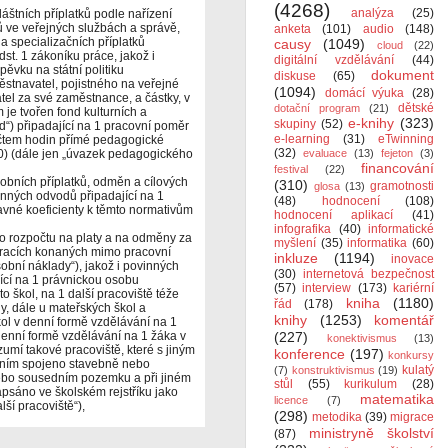
(4268)
analýza
(25)
láštních příplatků podle nařízení
 ve veřejných službách a správě,
anketa
(101)
audio
(148)
a specializačních příplatků
causy
(1049)
cloud
(22)
t. 1 zákoníku práce, jakož i
digitální vzdělávání
(44)
pěvku na státní politiku
dokument
diskuse
(65)
stnavatel, pojistného na veřejné
(1094)
domácí výuka
(28)
atel za své zaměstnance, a částky, v
dětské
dotační program
(21)
m je tvořen fond kulturních a
e-knihy
(323)
skupiny
(52)
d“) připadající na 1 pracovní poměr
e-learning
(31)
eTwinning
čtem hodin přímé pedagogické
(32)
60) (dále jen „úvazek pedagogického
evaluace
(13)
fejeton
(3)
financování
festival
(22)
sobních příplatků, odměn a cílových
(310)
gramotnosti
glosa
(13)
inných odvodů připadající na 1
(48)
hodnocení
(108)
vné koeficienty k těmto normativům
hodnocení aplikací
(41)
infografika
(40)
informatické
ího rozpočtu na platy a na odměny za
myšlení
(35)
informatika
(60)
racích konaných mimo pracovní
inkluze
(1194)
inovace
obní náklady“), jakož i povinných
(30)
internetová bezpečnost
ící na 1 právnickou osobu
(57)
interview
(173)
kariérní
o škol, na 1 další pracoviště téže
kniha
(1180)
řád
(178)
y, dále u mateřských škol a
knihy
(1253)
komentář
škol v denní formě vzdělávání na 1
 denní formě vzdělávání na 1 žáka v
(227)
konektivismus
(13)
umí takové pracoviště, které s jiným
konference
(197)
konkursy
s ním spojeno stavebně nebo
kulatý
(7)
konstruktivismus
(19)
nebo sousedním pozemku a při jiném
stůl
(55)
kurikulum
(28)
psáno ve školském rejstříku jako
matematika
licence
(7)
ší pracoviště“),
(298)
metodika
(39)
migrace
ministryně školství
(87)