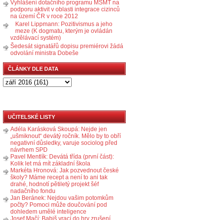
Vyhlášení dotačního programu MŠMT na
podporu aktivit v oblasti integrace cizinců
na území ČR v roce 2012
Karel Lippmann: Pozitivismus a jeho
meze (K dogmatu, kterým je ovládán
vzdělávací systém)
Šedesát signatářů dopisu premiérovi žádá
odvolání ministra Dobeše
ČLÁNKY DLE DATA
UČITELSKÉ LISTY
Adéla Karásková Skoupá: Nejde jen
„ušmiknout“ devátý ročník. Mělo by to obří
negativní důsledky, varuje sociolog před
návrhem SPD
Pavel Mentlík: Devátá třída (první část):
Kolik let má mít základní škola
Markéta Hronová: Jak pozvednout české
školy? Máme recept a není to ani tak
drahé, hodnotí pětiletý projekt šéf
nadačního fondu
Jan Beránek: Nejdou vašim potomkům
počty? Pomoci může doučování pod
dohledem umělé inteligence
Josef Mačí: Babiš vrací do hry zrušení