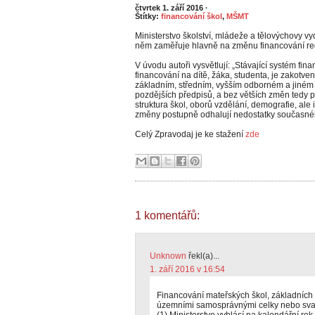
čtvrtek 1. září 2016
·
Štítky:
financování škol
,
MŠMT
Ministerstvo školství, mládeže a tělovýchovy vy
něm zaměřuje hlavně na změnu financování reg
V úvodu autoři vysvětlují: „Stávající systém fina
financování na dítě, žáka, studenta, je zakotve
základním, středním, vyšším odborném a jiném 
pozdějších předpisů, a bez větších změn tedy pla
struktura škol, oborů vzdělání, demografie, ale 
změny postupně odhalují nedostatky současné
Celý Zpravodaj je ke stažení
zde
1 komentářů:
Unknown
řekl(a)...
1. září 2016 v 16:54
Financování mateřských škol, základních š
územními samosprávnými celky nebo sva