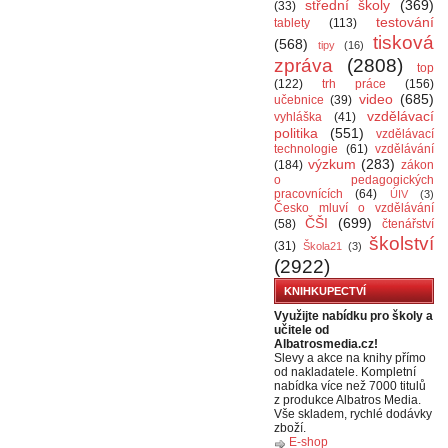
střední školy
(369)
(33)
testování
tablety
(113)
tisková
(568)
tipy
(16)
zpráva
(2808)
top
(122)
trh práce
(156)
video
(685)
učebnice
(39)
vzdělávací
vyhláška
(41)
politika
(551)
vzdělávací
technologie
(61)
vzdělávání
výzkum
(283)
(184)
zákon
o pedagogických
pracovnících
(64)
ÚIV
(3)
Česko mluví o vzdělávání
ČŠI
(699)
(58)
čtenářství
školství
(31)
Škola21
(3)
(2922)
KNIHKUPECTVÍ
Využijte nabídku pro školy a
učitele od
Albatrosmedia.cz!
Slevy a akce na knihy přímo
od nakladatele. Kompletní
nabídka více než 7000 titulů
z produkce Albatros Media.
Vše skladem, rychlé dodávky
zboží.
E-shop