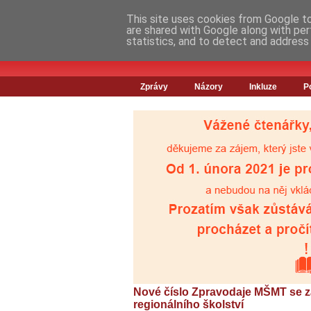
This site uses cookies from Google to 
are shared with Google along with per
statistics, and to detect and address
Zprávy
Názory
Inkluze
P
Nové číslo Zpravodaje MŠMT se z
regionálního školství