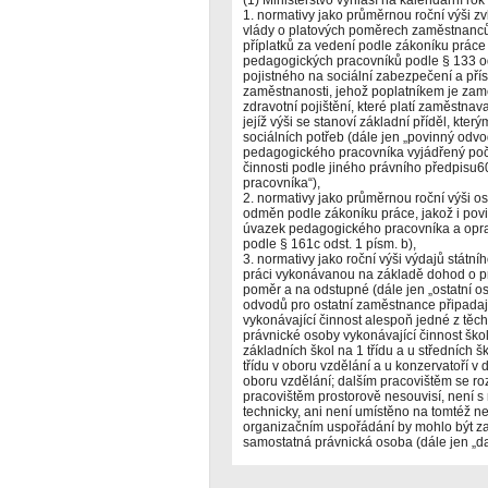
(1) Ministerstvo vyhlásí na kalendářní rok
1. normativy jako průměrnou roční výši zv
vlády o platových poměrech zaměstnanců
příplatků za vedení podle zákoníku práce 
pedagogických pracovníků podle § 133 ods
pojistného na sociální zabezpečení a přís
zaměstnanosti, jehož poplatníkem je zamě
zdravotní pojištění, které platí zaměstnav
jejíž výši se stanoví základní příděl, který
sociálních potřeb (dále jen „povinný odvo
pedagogického pracovníka vyjádřený po
činnosti podle jiného právního předpisu
pracovníka“),
2. normativy jako průměrnou roční výši o
odměn podle zákoníku práce, jakož i pov
úvazek pedagogického pracovníka a opra
podle § 161c odst. 1 písm. b),
3. normativy jako roční výši výdajů státn
práci vykonávanou na základě dohod o p
poměr a na odstupné (dále jen „ostatní os
odvodů pro ostatní zaměstnance připadaj
vykonávající činnost alespoň jedné z těcht
právnické osoby vykonávající činnost škol
základních škol na 1 třídu a u středních 
třídu v oboru vzdělání a u konzervatoří v
oboru vzdělání; dalším pracovištěm se roz
pracovištěm prostorově nesouvisí, není 
technicky, ani není umístěno na tomtéž 
organizačním uspořádání by mohlo být za
samostatná právnická osoba (dále jen „dal