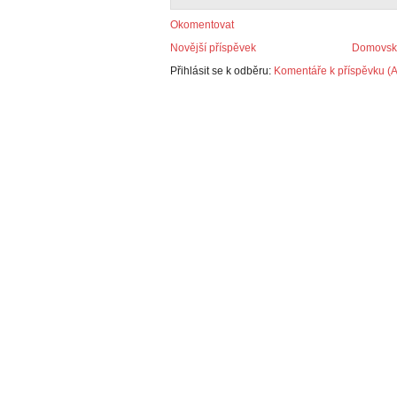
Okomentovat
Novější příspěvek
Domovská
Přihlásit se k odběru:
Komentáře k příspěvku (