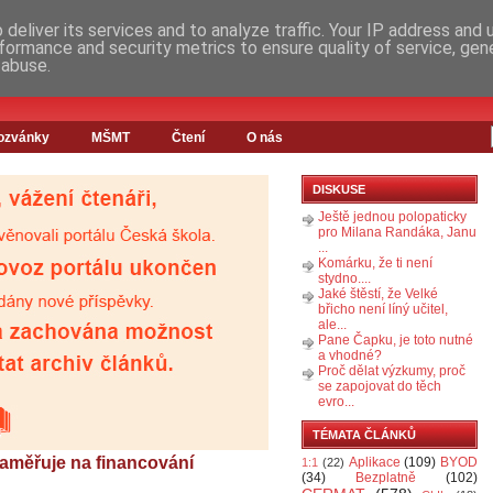
deliver its services and to analyze traffic. Your IP address and
formance and security metrics to ensure quality of service, ge
 abuse.
ozvánky
MŠMT
Čtení
O nás
DISKUSE
Ještě jednou polopaticky
pro Milana Randáka, Janu
...
Komárku, že ti není
stydno....
Jaké štěstí, že Velké
břicho není líný učitel,
ale...
Pane Čapku, je toto nutné
a vhodné?
Proč dělat výzkumy, proč
se zapojovat do těch
evro...
TÉMATA ČLÁNKŮ
aměřuje na financování
Aplikace
(109)
BYOD
1:1
(22)
(34)
Bezplatně
(102)