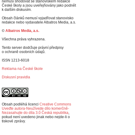
nemusí shodovat se stanoviskem redakce
České školy a jsou uveřejňovány jako podnět
k dalším diskusím.
Obsah článků nemusí vyjadřovat stanovisko
redakce nebo vydavatele Albatros Media, a.s.
©
Albatros Media, a.s.
Všechna práva vyhrazena.
Tento server dodržuje právní předpisy
o ochraně osobních údajů.
ISSN 1213-6018
Reklama na České škole
Diskusní pravidla
Obsah podléhá licenci
Creative Commons
Uveďte autora-Neužívejte dílo komerčně-
Nezasahujte do díla 3.0 Česká republika
,
p
okud není uvedeno jinak nebo nejde-li o
tiskové zprávy.