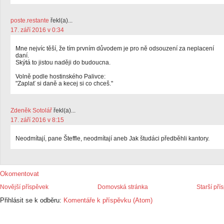
poste.restante
řekl(a)...
17. září 2016 v 0:34
Mne nejvíc těší, že tím prvním důvodem je pro ně odsouzení za neplacení
daní.
Skýtá to jistou naději do budoucna.
Volně podle hostinského Palivce:
"Zaplať si daně a kecej si co chceš."
Zdeněk Sotolář
řekl(a)...
17. září 2016 v 8:15
Neodmítají, pane Šteffle, neodmítají aneb Jak študáci předběhli kantory.
Okomentovat
Novější příspěvek
Domovská stránka
Starší pří
Přihlásit se k odběru:
Komentáře k příspěvku (Atom)