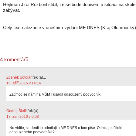
Hejtman Jiřčí Rozbořil slíbil, že se bude dopisem a situací na škole
zabývat.
Celý text naleznete v dnešním vydání MF DNES (Kraj Olomoucký)
4 komentářů:
Zdeněk Sotolář
řekl(a)...
16. září 2016 v 14:14
Zatímco se nám na MŠMT usadil odsouzený podvodník.
Ondřej Šteffl
řekl(a)...
17. září 2016 v 0:08
No vidíte, studenti to odmítají a MF DNES o tom píše. Odmítají učitelé
odsouzeného podvodníka?