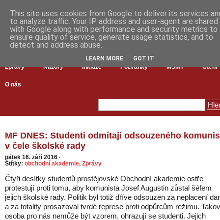
This site uses cookies from Google to deliver its services an
to analyze traffic. Your IP address and user-agent are shared
with Google along with performance and security metrics to
ensure quality of service, generate usage statistics, and to
detect and address abuse.
LEARN MORE
GOT IT
Zprávy
Názory
Inkluze
Pozvánky
MŠMT
Čtení
O nás
MF DNES: Studenti odmítají odsouzeného komunis
v čele školské rady
pátek 16. září 2016
·
Štítky:
obchodní akademie
,
Zprávy
Čtyři desítky studentů prostějovské Obchodní akademie ostře
protestují proti tomu, aby komunista Josef Augustin zůstal šéfem
jejich školské rady. Politik byl totiž dříve odsouzen za neplacení da
a za totality prosazoval tvrdé represe proti odpůrcům režimu. Tako
osoba pro nás nemůže být vzorem, ohrazují se studenti. Jejich