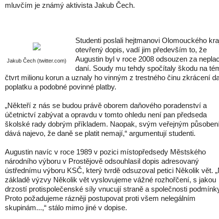
mluvčím je známý aktivista Jakub Čech.
Studenti poslali hejtmanovi Olomouckého kra
otevřený dopis, vadí jim především to, že
Augustin byl v roce 2008 odsouzen za nepla
Jakub Čech (twitter.com)
daní. Soudy mu tehdy spočítaly škodu na té
čtvrt milionu korun a uznaly ho vinným z trestného činu zkrácení d
poplatku a podobné povinné platby.
„Někteří z nás se budou právě oborem daňového poradenství a
účetnictví zabývat a opravdu v tomto ohledu není pan předseda
školské rady dobrým příkladem. Naopak, svým veřejným působe
dává najevo, že daně se platit nemají,“ argumentují studenti.
Augustin navíc v roce 1989 v pozici místopředsedy Městského
národního výboru v Prostějově odsouhlasil dopis adresovaný
ústřednímu výboru KSČ, který tvrdě odsuzoval petici Několik vět. 
základě výzvy Několik vět vyslovujeme vážné rozhořčení, s jakou
drzostí protispolečenské síly vnucují straně a společnosti podmín
Proto požadujeme rázněji postupovat proti všem nelegálním
skupinám...,“ stálo mimo jiné v dopise.