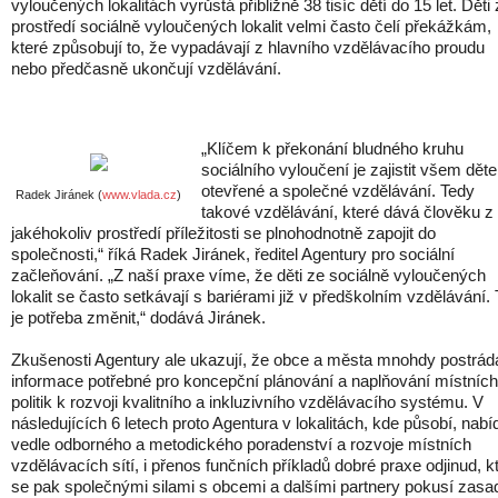
vyloučených lokalitách vyrůstá přibližně 38 tisíc dětí do 15 let. Děti 
prostředí sociálně vyloučených lokalit velmi často čelí překážkám,
které způsobují to, že vypadávají z hlavního vzdělávacího proudu
nebo předčasně ukončují vzdělávání.
„Klíčem k překonání bludného kruhu
sociálního vyloučení je zajistit všem dět
otevřené a společné vzdělávání. Tedy
Radek Jiránek (
www.vlada.cz
)
takové vzdělávání, které dává člověku z
jakéhokoliv prostředí příležitosti se plnohodnotně zapojit do
společnosti,“ říká Radek Jiránek, ředitel Agentury pro sociální
začleňování. „Z naší praxe víme, že děti ze sociálně vyloučených
lokalit se často setkávají s bariérami již v předškolním vzdělávání. 
je potřeba změnit,“ dodává Jiránek.
Zkušenosti Agentury ale ukazují, že obce a města mnohdy postráda
informace potřebné pro koncepční plánování a naplňování místních
politik k rozvoji kvalitního a inkluzivního vzdělávacího systému. V
následujících 6 letech proto Agentura v lokalitách, kde působí, nabí
vedle odborného a metodického poradenství a rozvoje místních
vzdělávacích sítí, i přenos funčních příkladů dobré praxe odjinud, k
se pak společnými silami s obcemi a dalšími partnery pokusí zasad