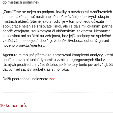
do místních podmínek.
„Zaměříme se nejen na podporu kvality a otevřenosti vzdělávácích
sítí, ale také na možnosti naplnění očekávání jednotlivých skupin
místních aktérů. Stejně jako s rodiči je v tomto ohledu důležitá
spolupráce nejen se zřizovateli škol, ale i s dalšími lokálními partne
napříč veřejným, soukromým či občanským sektorem. Nesmíme
zapomínat ani na širokou veřejnost, bez jejíž podpory se společné
vzdělávání neobejde,“ doplňuje Zdeněk Svoboda, odborný garant
nového projektu Agentury.
Agentura mimo jiné připravuje zpracování komplexní analýzy, která
popíše stav a aktuální dynamiku vzniku segregovaných škol v
různých prostředích, včetně toho, jaké faktory tento jev ovlivňují. S
dat by měl začít v průběhu příštího roku.
Další podrobnosti naleznete
zde
10 komentářů: