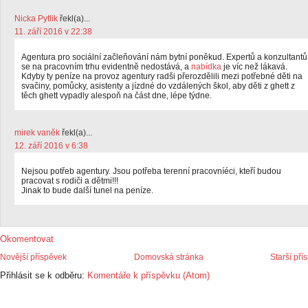
Nicka Pytlik
řekl(a)...
11. září 2016 v 22:38
Agentura pro sociální začleňování nám bytní poněkud. Expertů a konzultantů
se na pracovním trhu evidentně nedostává, a
nabídka
je víc než lákavá.
Kdyby ty peníze na provoz agentury radši přerozdělili mezi potřebné děti na
svačiny, pomůcky, asistenty a jízdné do vzdálených škol, aby děti z ghett z
těch ghett vypadly alespoň na část dne, lépe týdne.
mirek vaněk
řekl(a)...
12. září 2016 v 6:38
Nejsou potřeb agentury. Jsou potřeba terenní pracovníéci, kteří budou
pracovat s rodiči a dětmi!!!
Jinak to bude další tunel na peníze.
Okomentovat
Novější příspěvek
Domovská stránka
Starší pří
Přihlásit se k odběru:
Komentáře k příspěvku (Atom)