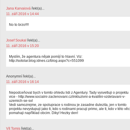
Jana Karvaiová
řekl(a)...
11. září 2016 v 14:44
No to brzo!!!!
Josef Soukal
řekl(a)...
11. září 2016 v 15:20
Myslím, že agentura nějak pomíjí to hlavní. Viz:
http://sotolar.blog.idnes.cz/blog.aspx?c=551099
Anonymní řekl(a)...
11. září 2016 v 16:14
Nepodceňoval bych v tomto ohledu lidi z Agentury. Tady vysvetluji o projektu
vice - http://www.socialni-zaclenovani.cz/inkluzivni-a-kvalitni-vzdelavani-v-
uzemich-se-svl
Vedi samozrejme, ze spoluprace s rodinou je zasadne dulezita, jen v tomto
projektu nevystupuji jako ti, kdo s rodinami pracuji primo, ale ti, kdo v této věc
pomahaji například obcim. Diky! Hezky den!
Vít Tomis
řekl(a)...