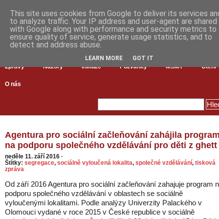
This site uses cookies from Google to deliver its services an
to analyze traffic. Your IP address and user-agent are shared
with Google along with performance and security metrics to
ensure quality of service, generate usage statistics, and to
detect and address abuse.
LEARN MORE
GOT IT
Zprávy
Názory
Inkluze
Pozvánky
MŠMT
Čtení
O nás
Agentura pro sociální začleňování zahájila progra
na podporu společného vzdělávání pro děti z ghett
neděle 11. září 2016
·
Štítky:
segregace
,
sociálně vyloučená lokalita
,
společné vzdělávání
,
tisková
zpráva
Od září 2016 Agentura pro sociální začleňování zahajuje program 
podporu společného vzdělávání v oblastech se sociálně
vyloučenými lokalitami. Podle analýzy Univerzity Palackého v
Olomouci vydané v roce 2015 v České republice v sociálně