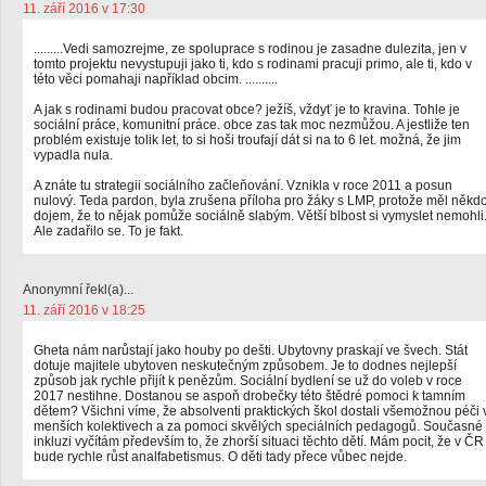
11. září 2016 v 17:30
.........Vedi samozrejme, ze spoluprace s rodinou je zasadne dulezita, jen v
tomto projektu nevystupuji jako ti, kdo s rodinami pracuji primo, ale ti, kdo v
této věci pomahaji například obcim. ..........
A jak s rodinami budou pracovat obce? ježíš, vždyť je to kravina. Tohle je
sociální práce, komunitní práce. obce zas tak moc nezmůžou. A jestliže ten
problém existuje tolik let, to si hoši troufají dát si na to 6 let. možná, že jim
vypadla nula.
A znáte tu strategii sociálního začleňování. Vznikla v roce 2011 a posun
nulový. Teda pardon, byla zrušena příloha pro žáky s LMP, protože měl někd
dojem, že to nějak pomůže sociálně slabým. Větší blbost si vymyslet nemohli
Ale zadařilo se. To je fakt.
Anonymní řekl(a)...
11. září 2016 v 18:25
Gheta nám narůstají jako houby po dešti. Ubytovny praskají ve švech. Stát
dotuje majitele ubytoven neskutečným způsobem. Je to dodnes nejlepší
způsob jak rychle přijít k penězům. Sociální bydlení se už do voleb v roce
2017 nestihne. Dostanou se aspoň drobečky této štědré pomoci k tamním
dětem? Všichni víme, že absolventi praktických škol dostali všemožnou péči 
menších kolektivech a za pomoci skvělých speciálních pedagogů. Současné
inkluzi vyčítám především to, že zhorší situaci těchto dětí. Mám pocit, že v ČR
bude rychle růst analfabetismus. O děti tady přece vůbec nejde.