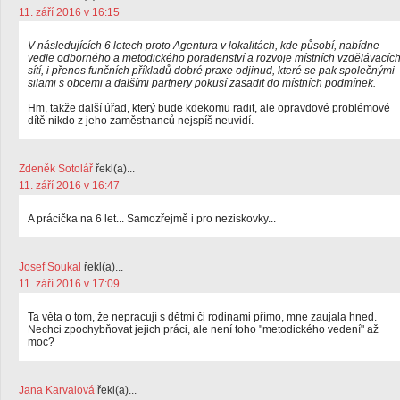
11. září 2016 v 16:15
V následujících 6 letech proto Agentura v lokalitách, kde působí, nabídne
vedle odborného a metodického poradenství a rozvoje místních vzdělávacíc
sítí, i přenos funčních příkladů dobré praxe odjinud, které se pak společnými
silami s obcemi a dalšími partnery pokusí zasadit do místních podmínek.
Hm, takže další úřad, který bude kdekomu radit, ale opravdové problémové
dítě nikdo z jeho zaměstnanců nejspíš neuvidí.
Zdeněk Sotolář
řekl(a)...
11. září 2016 v 16:47
A prácička na 6 let... Samozřejmě i pro neziskovky...
Josef Soukal
řekl(a)...
11. září 2016 v 17:09
Ta věta o tom, že nepracují s dětmi či rodinami přímo, mne zaujala hned.
Nechci zpochybňovat jejich práci, ale není toho "metodického vedení" až
moc?
Jana Karvaiová
řekl(a)...