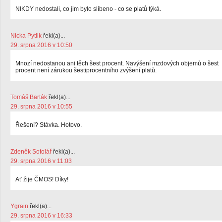
NIKDY nedostali, co jim bylo slíbeno - co se platů týká.
Nicka Pytlik
řekl(a)...
29. srpna 2016 v 10:50
Mnozí nedostanou ani těch šest procent. Navýšení mzdových objemů o šest
procent není zárukou šestiprocentního zvýšení platů.
Tomáš Barták
řekl(a)...
29. srpna 2016 v 10:55
Řešení? Stávka. Hotovo.
Zdeněk Sotolář
řekl(a)...
29. srpna 2016 v 11:03
Ať žije ČMOS! Díky!
Ygrain
řekl(a)...
29. srpna 2016 v 16:33