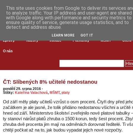
This site uses cookies from Google to deliver its services an
to analyze traffic. Your IP address and user-agent are shared
with Google along with performance and security metrics to
ensure quality of service, generate usage statistics, and to
detect and address abuse.
LEARN MORE
GOT IT
Zprávy
Názory
Inkluze
Pozvánky
MŠMT
Čtení
O nás
ČT: Slíbených 8% učitelé nedostanou
pondělí 29. srpna 2016
·
Štítky:
Kateřina Valachová
,
MŠMT
,
platy
Od září měly platy učitelů vzrůst o osm procent. Čtyři dny před jeh
začátkem je ale jasné, že tolik přidáno nedostanou všichni a určitě 
hned od září. Ministerstvo školství zveřejnilo nové platové tabulky 
ty stanoví nárůst platů zhruba o 1500 korun, tedy šest procent. Zby
zhruba dvě procenta jim mají na odměnách dorovnat ředitelé. Ti vš
chtějí počkat až na to, jak budou vypadat jejich nové rozpočty.