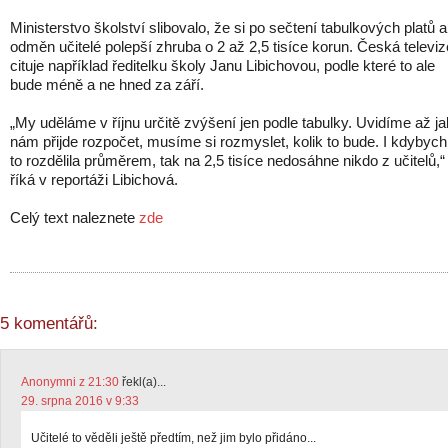
Ministerstvo školství slibovalo, že si po sečtení tabulkových platů a
odměn učitelé polepší zhruba o 2 až 2,5 tisíce korun. Česká televiz
cituje například ředitelku školy Janu Libichovou, podle které to ale
bude méně a ne hned za září.
„My uděláme v říjnu určitě zvýšení jen podle tabulky. Uvidíme až ja
nám přijde rozpočet, musíme si rozmyslet, kolik to bude. I kdybych
to rozdělila průměrem, tak na 2,5 tisíce nedosáhne nikdo z učitelů,“
říká v reportáži Libichová.
Celý text naleznete
zde
5 komentářů:
Anonymni z 21:30
řekl(a)...
29. srpna 2016 v 9:33
Učitelé to věděli ještě předtím, než jim bylo přidáno...