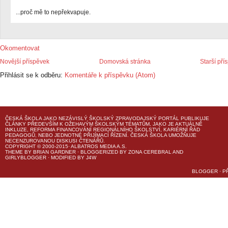
...proč mě to nepřekvapuje.
Okomentovat
Novější příspěvek
Domovská stránka
Starší pří
Přihlásit se k odběru:
Komentáře k příspěvku (Atom)
ČESKÁ ŠKOLA
JAKO NEZÁVISLÝ ŠKOLSKÝ ZPRAVODAJSKÝ PORTÁL PUBLIKUJE
ČLÁNKY PŘEDEVŠÍM K OŽEHAVÝM ŠKOLSKÝM TÉMATŮM, JAKO JE AKTUÁLNĚ
INKLUZE, REFORMA FINANCOVÁNÍ REGIONÁLNÍHO ŠKOLSTVÍ, KARIÉRNÍ ŘÁD
PEDAGOGŮ, NEBO JEDNOTNÉ PŘIJÍMACÍ ŘÍZENÍ.
ČESKÁ ŠKOLA
UMOŽŇUJE
NECENZUROVANOU DISKUSI ČTENÁŘŮ.
COPYRIGHT © 2000-2015· ALBATROS MEDIA A.S.
THEME
BY
BRIAN GARDNER
· BLOGGERIZED BY
ZONA CEREBRAL
AND
GIRLYBLOGGER
· MODIFIED BY
J4W
BLOGGER
·
P