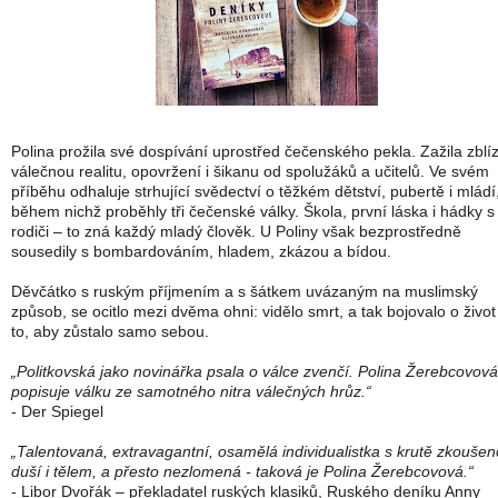
Polina prožila své dospívání uprostřed čečenského pekla. Zažila zblí
válečnou realitu, opovržení i šikanu od spolužáků a učitelů. Ve svém
příběhu odhaluje strhující svědectví o těžkém dětství, pubertě i mládí
během nichž proběhly tři čečenské války. Škola, první láska i hádky s
rodiči – to zná každý mladý člověk. U Poliny však bezprostředně
sousedily s bombardováním, hladem, zkázou a bídou.
Děvčátko s ruským příjmením a s šátkem uvázaným na muslimský
způsob, se ocitlo mezi dvěma ohni: vidělo smrt, a tak bojovalo o život 
to, aby zůstalo samo sebou.
„Politkovská jako novinářka psala o válce zvenčí. Polina Žerebcovová
popisuje válku ze samotného nitra válečných hrůz.“
- Der Spiegel
„Talentovaná, extravagantní, osamělá individualistka s krutě zkouše
duší i tělem, a přesto nezlomená - taková je Polina Žerebcovová.“
- Libor Dvořák – překladatel ruských klasiků, Ruského deníku Anny