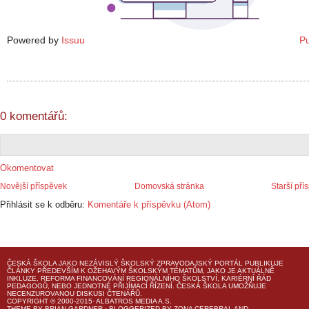
Powered by
Issuu
Pu
0 komentářů:
Okomentovat
Novější příspěvek
Domovská stránka
Starší pří
Přihlásit se k odběru:
Komentáře k příspěvku (Atom)
ČESKÁ ŠKOLA
JAKO NEZÁVISLÝ ŠKOLSKÝ ZPRAVODAJSKÝ PORTÁL PUBLIKUJE
ČLÁNKY PŘEDEVŠÍM K OŽEHAVÝM ŠKOLSKÝM TÉMATŮM, JAKO JE AKTUÁLNĚ
INKLUZE, REFORMA FINANCOVÁNÍ REGIONÁLNÍHO ŠKOLSTVÍ, KARIÉRNÍ ŘÁD
PEDAGOGŮ, NEBO JEDNOTNÉ PŘIJÍMACÍ ŘÍZENÍ.
ČESKÁ ŠKOLA
UMOŽŇUJE
NECENZUROVANOU DISKUSI ČTENÁŘŮ.
COPYRIGHT © 2000-2015· ALBATROS MEDIA A.S.
THEME
BY
BRIAN GARDNER
· BLOGGERIZED BY
ZONA CEREBRAL
AND