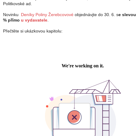
Politkovské ad.
Novinku
Deníky Poliny Žerebcovové
objednávjte do 30. 6. s
e slevou
% přímo
u vydavatele
.
Přečtěte si ukázkovou kapitolu: