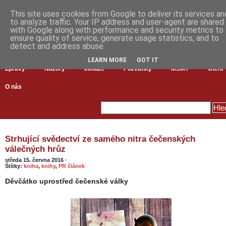
This site uses cookies from Google to deliver its services an
to analyze traffic. Your IP address and user-agent are shared
with Google along with performance and security metrics to
ensure quality of service, generate usage statistics, and to
detect and address abuse.
LEARN MORE
GOT IT
Zprávy
Názory
Inkluze
Pozvánky
MŠMT
Čtení
O nás
Strhující svědectví ze samého nitra čečenských
válečných hrůz
středa 15. června 2016
·
Štítky:
kniha
,
knihy
,
PR článek
Děvčátko uprostřed čečenské války