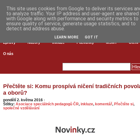
This site uses cookies from Google to deliver its services an
to analyze traffic. Your IP address and user-agent are shared
with Google along with performance and security metrics to
ensure quality of service, generate usage statistics, and to
detect and address abuse.
LEARN MORE
GOT IT
Zprávy
Názory
Inkluze
Pozvánky
MŠMT
Čtení
O nás
Přečtěte si: Komu prospívá ničení tradičních povol
a oborů?
pondělí 2. května 2016
·
Štítky:
Asociace speciálních pedagogů ČR
,
inkluze
,
komentář
,
Přečtěte si
,
společné vzdělávání