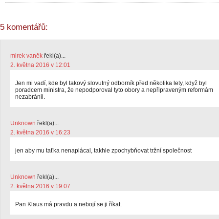
5 komentářů:
mirek vaněk
řekl(a)...
2. května 2016 v 12:01
Jen mi vadí, kde byl takový slovutný odborník před několika lety, když byl
poradcem ministra, že nepodporoval tyto obory a nepřipraveným reformám
nezabránil.
Unknown
řekl(a)...
2. května 2016 v 16:23
jen aby mu taťka nenaplácal, takhle zpochybňovat tržní společnost
Unknown
řekl(a)...
2. května 2016 v 19:07
Pan Klaus má pravdu a nebojí se ji říkat.