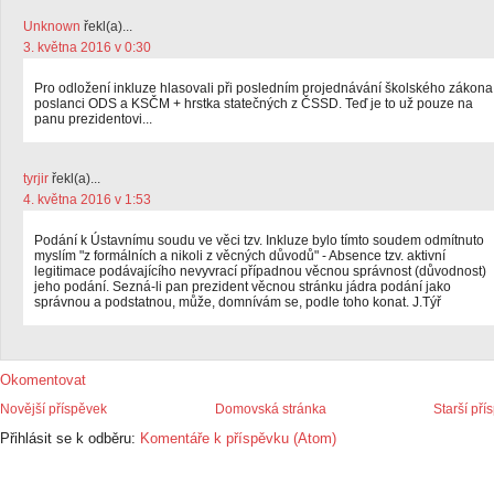
Unknown
řekl(a)...
3. května 2016 v 0:30
Pro odložení inkluze hlasovali při posledním projednávání školského zákona
poslanci ODS a KSČM + hrstka statečných z ČSSD. Teď je to už pouze na
panu prezidentovi...
tyrjir
řekl(a)...
4. května 2016 v 1:53
Podání k Ústavnímu soudu ve věci tzv. Inkluze bylo tímto soudem odmítnuto
myslím "z formálních a nikoli z věcných důvodů" - Absence tzv. aktivní
legitimace podávajícího nevyvrací případnou věcnou správnost (důvodnost)
jeho podání. Sezná-li pan prezident věcnou stránku jádra podání jako
správnou a podstatnou, může, domnívám se, podle toho konat. J.Týř
Okomentovat
Novější příspěvek
Domovská stránka
Starší pří
Přihlásit se k odběru:
Komentáře k příspěvku (Atom)