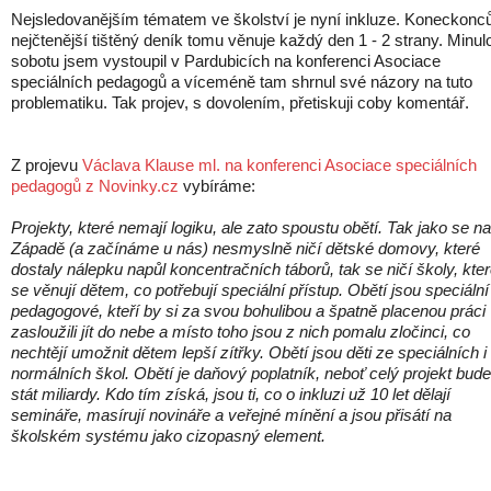
Nejsledovanějším tématem ve školství je nyní inkluze. Koneckonc
nejčtenější tištěný deník tomu věnuje každý den 1 - 2 strany. Minul
sobotu jsem vystoupil v Pardubicích na konferenci Asociace
speciálních pedagogů a víceméně tam shrnul své názory na tuto
problematiku. Tak projev, s dovolením, přetiskuji coby komentář.
Z projevu
Václava Klause ml. na konferenci Asociace speciálních
pedagogů z Novinky.cz
vybíráme:
Projekty, které nemají logiku, ale zato spoustu obětí. Tak jako se na
Západě (a začínáme u nás) nesmyslně ničí dětské domovy, které
dostaly nálepku napůl koncentračních táborů, tak se ničí školy, kte
se věnují dětem, co potřebují speciální přístup. Obětí jsou speciální
pedagogové, kteří by si za svou bohulibou a špatně placenou práci
zasloužili jít do nebe a místo toho jsou z nich pomalu zločinci, co
nechtějí umožnit dětem lepší zítřky. Obětí jsou děti ze speciálních i
normálních škol. Obětí je daňový poplatník, neboť celý projekt bude
stát miliardy. Kdo tím získá, jsou ti, co o inkluzi už 10 let dělají
semináře, masírují novináře a veřejné mínění a jsou přisátí na
školském systému jako cizopasný element.