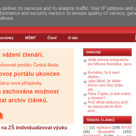
deliver its services and to analyze traffic. Your IP address and
formance and security metrics to ensure quality of service, ge
 abuse.
ozvánky
MŠMT
Čtení
O nás
DISKUSE
Ještě jednou polopaticky
pro Milana Randáka, Janu
...
Komárku, že ti není
stydno....
Jaké štěstí, že Velké
břicho není líný učitel,
ale...
Pane Čapku, je toto nutné
a vhodné?
Proč dělat výzkumy, proč
se zapojovat do těch
evro...
TÉMATA ČLÁNKŮ
na ZŠ individualizovat výuku
Aplikace
(109)
BYOD
1:1
(22)
(34)
Bezplatně
(102)