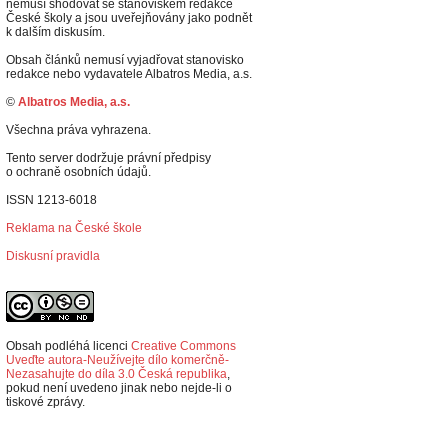
nemusí shodovat se stanoviskem redakce
České školy a jsou uveřejňovány jako podnět
k dalším diskusím.
Obsah článků nemusí vyjadřovat stanovisko
redakce nebo vydavatele Albatros Media, a.s.
©
Albatros Media, a.s.
Všechna práva vyhrazena.
Tento server dodržuje právní předpisy
o ochraně osobních údajů.
ISSN 1213-6018
Reklama na České škole
Diskusní pravidla
Obsah podléhá licenci
Creative Commons
Uveďte autora-Neužívejte dílo komerčně-
Nezasahujte do díla 3.0 Česká republika
,
p
okud není uvedeno jinak nebo nejde-li o
tiskové zprávy.