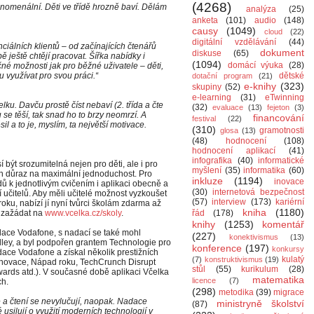
(4268)
nomenální. Děti ve třídě hrozně baví. Dělám
analýza
(25)
anketa
(101)
audio
(148)
causy
(1049)
cloud
(22)
digitální vzdělávání
(44)
iálních klientů – od začínajících čtenářů
dokument
diskuse
(65)
 ještě chtějí pracovat. Šířka nabídky i
(1094)
domácí výuka
(28)
né možnosti jak pro běžné uživatele – děti,
ou využívat pro svou práci.“
dětské
dotační program
(21)
e-knihy
(323)
skupiny
(52)
e-learning
(31)
eTwinning
lku. Davču prostě číst nebaví (2. třída a čte
(32)
evaluace
(13)
fejeton
(3)
se těší, tak snad ho to brzy neomrzí. A
financování
festival
(22)
l a to je, myslím, ta největší motivace.
(310)
gramotnosti
glosa
(13)
(48)
hodnocení
(108)
hodnocení aplikací
(41)
infografika
(40)
informatické
 být srozumitelná nejen pro děti, ale i pro
myšlení
(35)
informatika
(60)
en důraz na maximální jednoduchost. Pro
inkluze
(1194)
inovace
odů k jednotlivým cvičením i aplikaci obecně a
(30)
internetová bezpečnost
 učitelů. Aby měli učitelé možnost vyzkoušet
(57)
interview
(173)
kariérní
oku, nabízí jí nyní tvůrci školám zdarma až
kniha
(1180)
é zažádat na
www.vcelka.cz/skoly
.
řád
(178)
knihy
(1253)
komentář
dace Vodafone, s nadací se také mohl
(227)
konektivismus
(13)
lley, a byl podpořen grantem Technologie pro
konference
(197)
konkursy
ace Vodafone a získal několik prestižních
kulatý
(7)
konstruktivismus
(19)
 inovace, Nápad roku, TechCrunch Disrupt
stůl
(55)
kurikulum
(28)
Awards atd.). V současné době aplikaci Včelka
matematika
licence
(7)
ch.
(298)
metodika
(39)
migrace
 a čtení se nevylučují, naopak. Nadace
ministryně školství
(87)
usilují o využití moderních technologií v