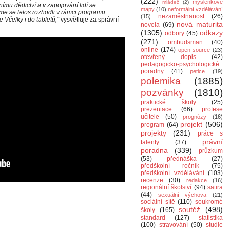
(222)
myšlenkové
mládež
(2)
nímu dědictví a v zapojování lidí se
mapy
(10)
neformální vzdělávání
sme se letos rozhodli v rámci programu
nezaměstnanost
(26)
(15)
 Včelky i do tabletů,”
vysvětluje za správní
nová maturita
novela
(69)
(1305)
odkazy
odbory
(45)
(271)
ombudsman
(40)
online
(174)
open source
(23)
otevřený dopis
(42)
pedagogicko-psychologické
poradny
(41)
petice
(19)
polemika
(1885)
pozvánky
(1810)
praktické školy
(25)
prezentace
(66)
profese
učitele
(50)
prognózy
(16)
projekt
(506)
program
(64)
projekty
(231)
práce s
právní
talenty
(37)
poradna
(339)
průzkum
(53)
přednáška
(27)
předškolní ročník
(75)
předškolní vzdělávání
(103)
recenze
(30)
redakce
(16)
regionální školství
(94)
satira
(44)
sexuální výchova
(21)
sociální sítě
(110)
soukromé
soutěž
(498)
školy
(165)
standard
(127)
statistika
(100)
stravování
(50)
studie