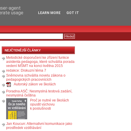
RSS
KOMENTÁŘE
 user-agent
nerate usage
LEARN MORE
GOT IT
NEJČTENĚJŠÍ ČLÁNKY
Metodické doporučení ke zřízení funkce
asistenta pedagoga, které schválila porada
vedení MŠMT na konci května 2015
redakce: Diskuzní téma 7
Sněmovna schválila novelu zákona o
pedagogických pracovnících
Autorský zákon ve školách
Poradna ASČ: Nesmyslná testová zadání,
nesmyslná čeština
Proč je nutné ve školách
opustit výchovu
k poslušnosti
Jan Koucun: Alternativní komunikace jako
prostředek vzdělávání