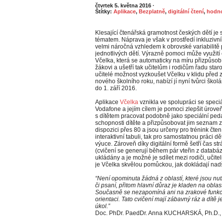
čtvrtek 5. května 2016
·
Štítky:
Aplikace
,
Bezplatně
,
digitální čtení
,
hodno
Klesající čtenářská gramotnost českých dětí je 
tématem. Náprava je však v prostředí inkluzivní
velmi náročná vzhledem k obrovské variabilitě 
jednotlivých dětí. Výrazně pomoci může využití
Včelka, která se automaticky na míru přizpůso
žákovi a ušetří tak učitelům i rodičům řadu staro
učitelé možnost vyzkoušet Včelku v klidu před
nového školního roku, nabízí jí nyní tvůrci ško
do 1. září 2016.
Aplikace
Včelka
vznikla ve spolupráci se spec
Vodafone a jejím cílem je pomoci zlepšit úroveň
s dítětem pracovat podobně jako speciální ped
schopnosti dítěte a přizpůsobovat jim seznam z
dispozici přes 80 a jsou určeny pro trénink čten
interaktivní tabuli, tak pro samostatnou práci d
výuce. Zároveň díky digitální formě šetří čas s
(cvičení se generují během pár vteřin z databáz
ukládány a je možné je sdílet mezi rodiči, učite
je Včelka skvělou pomůckou, jak dokládají nadš
“Není opominuta žádná z oblastí, které jsou nut
či psaní, přitom hlavní důraz je kladen na obla
Současně se nezapomíná ani na zrakové funkce
orientaci. Tato cvičení mají zábavný ráz a dítě 
úkol.”
Doc. PhDr. PaedDr. Anna KUCHARSKÁ, Ph.D., 