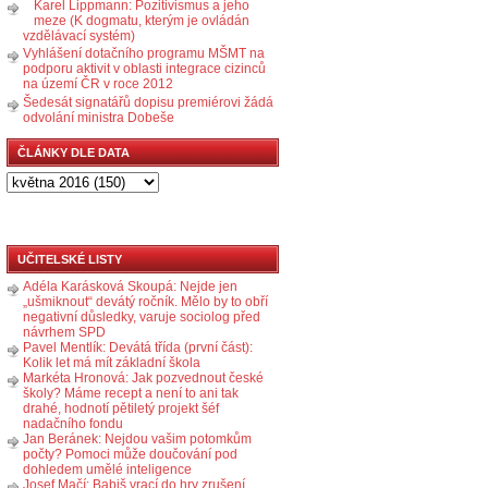
Karel Lippmann: Pozitivismus a jeho
meze (K dogmatu, kterým je ovládán
vzdělávací systém)
Vyhlášení dotačního programu MŠMT na
podporu aktivit v oblasti integrace cizinců
na území ČR v roce 2012
Šedesát signatářů dopisu premiérovi žádá
odvolání ministra Dobeše
ČLÁNKY DLE DATA
UČITELSKÉ LISTY
Adéla Karásková Skoupá: Nejde jen
„ušmiknout“ devátý ročník. Mělo by to obří
negativní důsledky, varuje sociolog před
návrhem SPD
Pavel Mentlík: Devátá třída (první část):
Kolik let má mít základní škola
Markéta Hronová: Jak pozvednout české
školy? Máme recept a není to ani tak
drahé, hodnotí pětiletý projekt šéf
nadačního fondu
Jan Beránek: Nejdou vašim potomkům
počty? Pomoci může doučování pod
dohledem umělé inteligence
Josef Mačí: Babiš vrací do hry zrušení