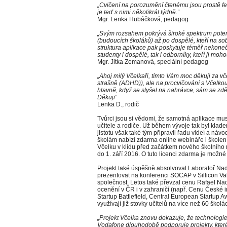
„Cvičení na porozumění čtenému jsou prostě fe
je teď s nimi několikrát týdně.“
Mgr. Lenka Hubáčková, pedagog
„Svým rozsahem pokrývá široké spektrum potenc
(budoucích školáků) až po dospělé, kteří na sobě
struktura aplikace pak poskytuje téměř nekoneč
studenty i dospělé, tak i odborníky, kteří ji moh
Mgr. Jitka Zemanová, speciální pedagog
„Ahoj milý Včelkaři, tímto Vám moc děkuji za vče
strašně (ADHD)), ale na procvičování s Včelkou 
hlavně, když se slyšel na nahrávce, sám se zděsi
Děkuji“
Lenka D., rodič
Tvůrci jsou si vědomi, že samotná aplikace musí
učitele a rodiče. Už během vývoje tak byl klad
jistotu však také tým připravil řadu videí a náv
školám nabízí zdarma online webináře i školení
Včelku v klidu před začátkem nového školního r
do 1. září 2016. O tuto licenci zdarma je možn
Projekt také úspěšně absolvoval Laboratoř Na
prezentovat na konferenci SOCAP v Sillicon Va
společnost. Letos také převzal cenu Rafael Nad
ocenění v ČR i v zahraničí (např. Cenu České
Startup Battlefield, Central European Startup 
využívají již stovky učitelů na více než 60 školá
„Projekt Včelka znovu dokazuje, že technologie
Vodafone dlouhodobě podporuje projekty, které 