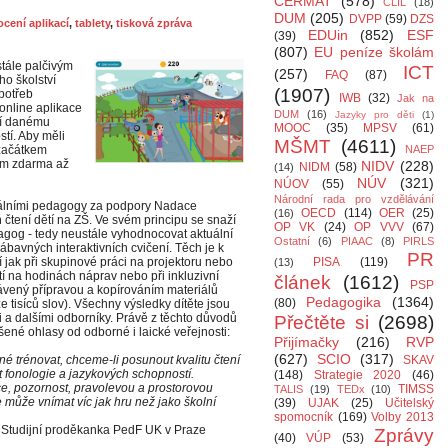
CERMAT
(578)
CLIL
(18)
DUM
(205)
DVPP
(59)
DZS
cení aplikací
,
tablety
,
tisková zpráva
EDUin
(852)
ESF
(39)
(807)
EU peníze školám
stále palčivým
ICT
(257)
FAQ
(87)
ho školství
(1907)
potřeb
IWB
(32)
Jak na
 online aplikace
DUM
(16)
Jazyky pro děti
(1)
bí danému
MOOC
(35)
MPSV
(61)
stí. Aby měli
MŠMT
(4611)
 začátkem
NAEP
lám zdarma až
NIDV
(228)
NIDM
(58)
(14)
NÚV
(321)
NÚOV
(55)
Národní rada pro vzdělávání
iálními pedagogy za podpory Nadace
OECD
(114)
OER
(25)
(16)
 čtení dětí na ZŠ. Ve svém principu se snaží
OP VK
(24)
OP VVV
(67)
agog - tedy neustále vyhodnocovat aktuální
Ostatní
(6)
PIAAC
(8)
PIRLS
ábavných interaktivních cvičení. Těch je k
PR
í jak při skupinové práci na projektoru nebo
PISA
(119)
(13)
ětí na hodinách náprav nebo při inkluzivní
článek
(1612)
PSP
trávený přípravou a kopírováním materiálů
Pedagogika
(1364)
(80)
e tisíců slov). Všechny výsledky dítěte jsou
li a dalšími odborníky. Právě z těchto důvodů
Přečtěte si
(2698)
ené ohlasy od odborné i laické veřejnosti:
Přijímačky
(216)
RVP
(627)
SCIO
(317)
né trénovat, chceme-li posunout kvalitu čtení
SKAV
st fonologie a jazykových schopností.
(148)
Strategie 2020
(46)
, pozornost, pravolevou a prostorovou
TIMSS
TALIS
(19)
TEDx
(10)
je může vnímat víc jak hru než jako školní
(39)
UJAK
(25)
Učitelský
spomocník
(169)
Volby 2013
Studijní proděkanka PedF UK v Praze
Zprávy
(40)
VÚP
(53)