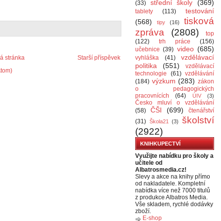
střední školy
(369)
(33)
testování
tablety
(113)
tisková
(568)
tipy
(16)
zpráva
(2808)
top
(122)
trh práce
(156)
video
(685)
učebnice
(39)
vzdělávací
 stránka
Starší příspěvek
vyhláška
(41)
politika
(551)
vzdělávací
Atom)
technologie
(61)
vzdělávání
výzkum
(283)
(184)
zákon
o pedagogických
pracovnících
(64)
ÚIV
(3)
Česko mluví o vzdělávání
ČŠI
(699)
(58)
čtenářství
školství
(31)
Škola21
(3)
(2922)
KNIHKUPECTVÍ
Využijte nabídku pro školy a
učitele od
Albatrosmedia.cz!
Slevy a akce na knihy přímo
od nakladatele. Kompletní
nabídka více než 7000 titulů
z produkce Albatros Media.
Vše skladem, rychlé dodávky
zboží.
E-shop