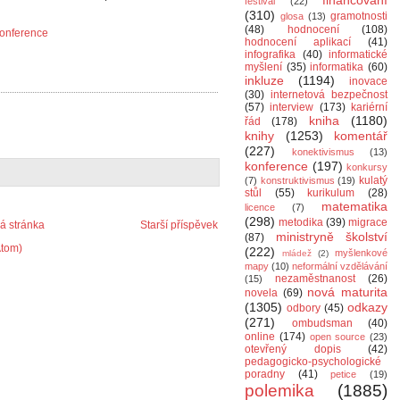
financování
festival
(22)
(310)
gramotnosti
glosa
(13)
(48)
hodnocení
(108)
onference
hodnocení aplikací
(41)
infografika
(40)
informatické
myšlení
(35)
informatika
(60)
inkluze
(1194)
inovace
(30)
internetová bezpečnost
(57)
interview
(173)
kariérní
kniha
(1180)
řád
(178)
knihy
(1253)
komentář
(227)
konektivismus
(13)
konference
(197)
konkursy
kulatý
(7)
konstruktivismus
(19)
stůl
(55)
kurikulum
(28)
matematika
licence
(7)
(298)
metodika
(39)
migrace
 stránka
Starší příspěvek
ministryně školství
(87)
Atom)
(222)
myšlenkové
mládež
(2)
mapy
(10)
neformální vzdělávání
nezaměstnanost
(26)
(15)
nová maturita
novela
(69)
(1305)
odkazy
odbory
(45)
(271)
ombudsman
(40)
online
(174)
open source
(23)
otevřený dopis
(42)
pedagogicko-psychologické
poradny
(41)
petice
(19)
polemika
(1885)