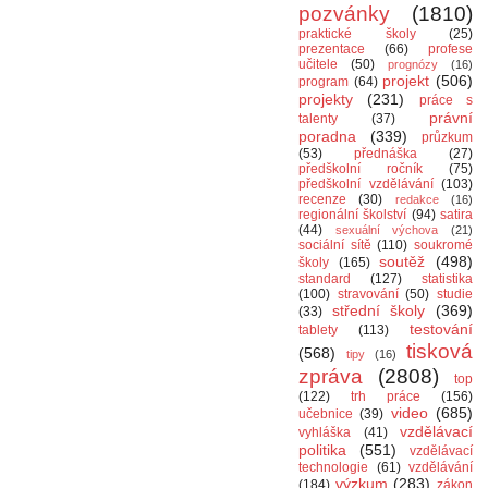
pozvánky
(1810)
praktické školy
(25)
prezentace
(66)
profese
učitele
(50)
prognózy
(16)
projekt
(506)
program
(64)
projekty
(231)
práce s
právní
talenty
(37)
poradna
(339)
průzkum
(53)
přednáška
(27)
předškolní ročník
(75)
předškolní vzdělávání
(103)
recenze
(30)
redakce
(16)
regionální školství
(94)
satira
(44)
sexuální výchova
(21)
sociální sítě
(110)
soukromé
soutěž
(498)
školy
(165)
standard
(127)
statistika
(100)
stravování
(50)
studie
střední školy
(369)
(33)
testování
tablety
(113)
tisková
(568)
tipy
(16)
zpráva
(2808)
top
(122)
trh práce
(156)
video
(685)
učebnice
(39)
vzdělávací
vyhláška
(41)
politika
(551)
vzdělávací
technologie
(61)
vzdělávání
výzkum
(283)
(184)
zákon