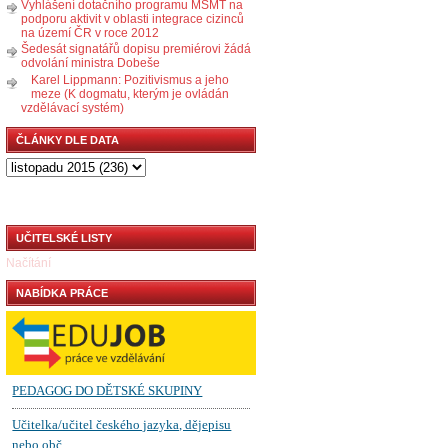
Vyhlášení dotačního programu MŠMT na
podporu aktivit v oblasti integrace cizinců
na území ČR v roce 2012
Šedesát signatářů dopisu premiérovi žádá
odvolání ministra Dobeše
Karel Lippmann: Pozitivismus a jeho
meze (K dogmatu, kterým je ovládán
vzdělávací systém)
ČLÁNKY DLE DATA
UČITELSKÉ LISTY
Načítání
NABÍDKA PRÁCE