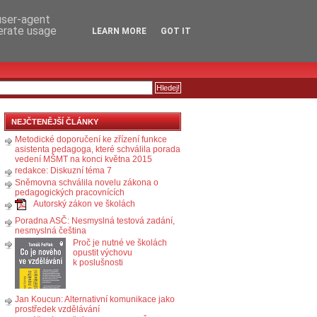
RSS
KOMENTÁŘE
 user-agent
nerate usage
LEARN MORE
GOT IT
NEJČTENĚJŠÍ ČLÁNKY
Metodické doporučení ke zřízení funkce
asistenta pedagoga, které schválila porada
vedení MŠMT na konci května 2015
redakce: Diskuzní téma 7
Sněmovna schválila novelu zákona o
pedagogických pracovnících
Autorský zákon ve školách
Poradna ASČ: Nesmyslná testová zadání,
nesmyslná čeština
Proč je nutné ve školách
opustit výchovu
k poslušnosti
Jan Koucun: Alternativní komunikace jako
prostředek vzdělávání