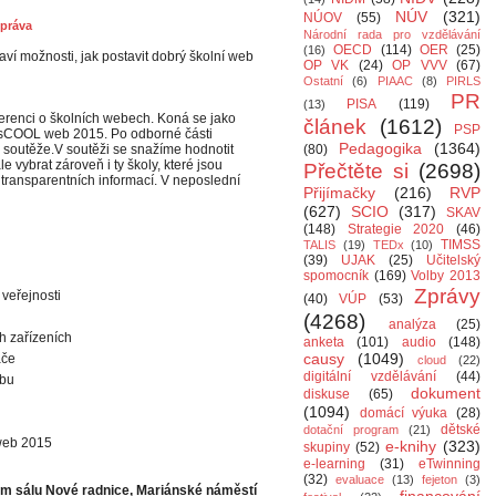
NÚV
(321)
NÚOV
(55)
zpráva
Národní rada pro vzdělávání
OECD
(114)
OER
(25)
(16)
aví možnosti, jak postavit dobrý školní web
OP VK
(24)
OP VVV
(67)
Ostatní
(6)
PIAAC
(8)
PIRLS
PR
PISA
(119)
(13)
ferenci o školních webech. Koná se jako
článek
(1612)
PSP
e sCOOL web 2015. Po odborné části
Pedagogika
(1364)
 soutěže.V soutěži se snažíme hodnotit
(80)
 vybrat zároveň i ty školy, které jsou
Přečtěte si
(2698)
 transparentních informací. V neposlední
Přijímačky
(216)
RVP
(627)
SCIO
(317)
SKAV
(148)
Strategie 2020
(46)
TIMSS
TALIS
(19)
TEDx
(10)
(39)
UJAK
(25)
Učitelský
spomocník
(169)
Volby 2013
Zprávy
 veřejnosti
(40)
VÚP
(53)
(4268)
analýza
(25)
h zařízeních
anketa
(101)
audio
(148)
causy
(1049)
ače
cloud
(22)
digitální vzdělávání
(44)
ebu
dokument
diskuse
(65)
(1094)
domácí výuka
(28)
dětské
dotační program
(21)
web 2015
e-knihy
(323)
skupiny
(52)
e-learning
(31)
eTwinning
(32)
evaluace
(13)
fejeton
(3)
ém sálu Nové radnice, Mariánské náměstí