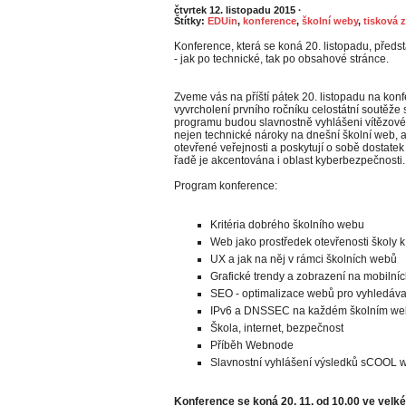
čtvrtek 12. listopadu 2015
·
Štítky:
EDUin
,
konference
,
školní weby
,
tisková 
Konference, která se koná 20. listopadu, předst
- jak po technické, tak po obsahové stránce.
Zveme vás na příští pátek 20. listopadu na kon
vyvrcholení prvního ročníku celostátní soutěž
programu budou slavnostně vyhlášeni vítězové
nejen technické nároky na dnešní školní web, ale
otevřené veřejnosti a poskytují o sobě dostatek
řadě je akcentována i oblast kyberbezpečnosti.
Program konference:
Kritéria dobrého školního webu
Web jako prostředek otevřenosti školy k
UX a jak na něj v rámci školních webů
Grafické trendy a zobrazení na mobilníc
SEO - optimalizace webů pro vyhledáv
IPv6 a DNSSEC na každém školním w
Škola, internet, bezpečnost
Příběh Webnode
Slavnostní vyhlášení výsledků sCOOL 
Konference se koná 20. 11. od 10.00 ve velk