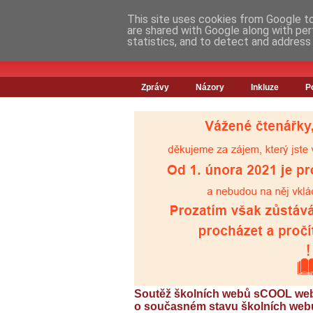
This site uses cookies from Google to 
are shared with Google along with per
statistics, and to detect and address
Zprávy
Názory
Inkluze
P
Soutěž školních webů sCOOL web
o současném stavu školních webů