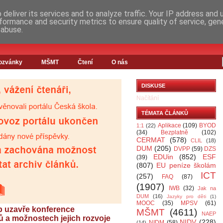
deliver its services and to analyze traffic. Your IP address and
formance and security metrics to ensure quality of service, ge
 abuse.
ozvánky
MŠMT
Čtení
O nás
DISKUSE
Načítání
TÉMATA ČLÁNKŮ
Aplikace
(109)
BYOD
1:1
(22)
(34)
Bezplatně
(102)
CERMAT
(578)
CLIL
(18)
DUM
(205)
DVPP
(59)
DZS
EDUin
(852)
ESF
(39)
(807)
EU peníze školám
ICT
(257)
FAQ
(87)
(1907)
IWB
(32)
Jak na
DUM
(16)
Jazyky pro děti
(1)
MOOC
(35)
MPSV
(61)
 uzavře konference
MŠMT
(4611)
NAEP
 a možnostech jejich rozvoje
NIDV
(228)
NIDM
(58)
(14)