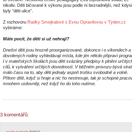
nikoliv. Děti bičované k výkonu jsou podle ní bezradnější, než kdysi
byly "děti ulice".
Z rozhovoru
Radky Smejkalové s Evou Opravilovou v Týden.cz
vybíráme:
Máte pocit, že děti si už nehrají?
Dnešní děti jsou hrozně proorganizované, dokonce i o víkendech a
dovolených rodiny vyhledávají místa, kde jim někdo připraví progr
I v mateřských školách jsou děti svázány předpisy k plnění určitýc
cílů, k vytváření určitých dovedností. V běžném provozu bývá stra
málo času na to, aby děti jednaly aspoň trošku svobodně a volně.
Přitom dítě, když si hraje a nic ho nestresuje, tak je schopné praco
mnohem usilovněji, než když ho do toho nutíme.
3 komentářů: