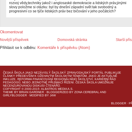
rozvoj vědy,techniky jakož i anglosaské demokracie a lidských práv,jinými
slovy položme si otázku: byl by dnešní západní svět tak svobodný a
progresivní co se týče lidských práv bez bičování v jeho počátcích?
Okomentovat
Novější příspěvek
Domovská stránka
Starší pří
Přihlásit se k odběru:
Komentáře k příspěvku (Atom)
ČESKÁ ŠKOLA
JAKO NEZÁVISLÝ ŠKOLSKÝ ZPRAVODAJSKÝ PORTÁL PUBLIKUJE
ČLÁNKY PŘEDEVŠÍM K OŽEHAVÝM ŠKOLSKÝM TÉMATŮM, JAKO JE AKTUÁLNĚ
INKLUZE, REFORMA FINANCOVÁNÍ REGIONÁLNÍHO ŠKOLSTVÍ, KARIÉRNÍ ŘÁD
PEDAGOGŮ, NEBO JEDNOTNÉ PŘIJÍMACÍ ŘÍZENÍ.
ČESKÁ ŠKOLA
UMOŽŇUJE
NECENZUROVANOU DISKUSI ČTENÁŘŮ.
COPYRIGHT © 2000-2015· ALBATROS MEDIA A.S.
THEME
BY
BRIAN GARDNER
· BLOGGERIZED BY
ZONA CEREBRAL
AND
GIRLYBLOGGER
· MODIFIED BY
J4W
BLOGGER
·
P