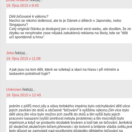
poste.restante
řekl(a)...
19. října 2015 v 9:45
Děti bičované k výkonu?
Nechci se nikoho dotknout, ale to je článek o dětech v Japonsku, nebo
Singapuru?
Celý originál článku je dostupný jen v placené verzi webu, ale doufám, že ze
zbytku se nevyhrabe zase nějaká zakuklená reklama na školy, kde se "děti
učí spontánně a hrou".
Jirka
řekl(a)...
19. října 2015 v 11:08
A jak jsou na tom děti, které se vztekají a staví na hlavu i při mírném a
laskavém pobídnutí hyjé?
Unknown
řekl(a)...
19. října 2015 v 12:40
jedním z pilířů moci,síly a slávy britského impéria bylo odchytávání dětí ulice
jejich zavírání do dolů a občasné "bičování" k vyššímu výkonu,čím více bylo
dětí ulice,tím více bylo možno jich zavříti do dolů a tím vyšší bylo jejich
pracovní nasazení (vyšší úmrtnost nebyla probléme) a tím mocnější bylo
impérium,a když se postavilo dostatek továren a lodí tak se bičování ,tentokrá
již skutečné,skutečným bičem,přeneslo i do kolonií a británie vládla světu,jes
tedy důvod se zamysleti nad pozitivními důsledky dětského bičování na