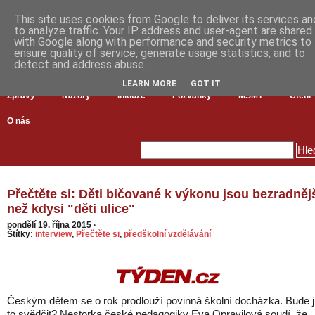
This site uses cookies from Google to deliver its services an
to analyze traffic. Your IP address and user-agent are shared
with Google along with performance and security metrics to
ensure quality of service, generate usage statistics, and to
detect and address abuse.
LEARN MORE
GOT IT
Zprávy
Názory
Inkluze
Pozvánky
MŠMT
Čtení
O nás
Přečtěte si: Děti bičované k výkonu jsou bezradněj
než kdysi "děti ulice"
pondělí 19. října 2015
·
Štítky:
interview
,
Přečtěte si
,
předškolní vzdělávání
Českým dětem se o rok prodlouží povinná školní docházka. Bude 
to svědčit? Nestorka české pedagogiky Eva Opravilová soudí, že