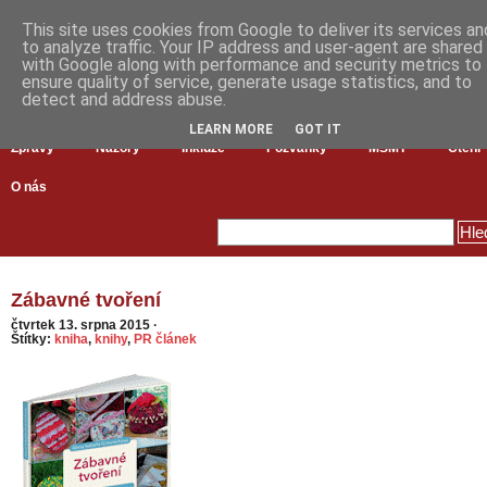
This site uses cookies from Google to deliver its services an
to analyze traffic. Your IP address and user-agent are shared
with Google along with performance and security metrics to
ensure quality of service, generate usage statistics, and to
detect and address abuse.
LEARN MORE
GOT IT
Zprávy
Názory
Inkluze
Pozvánky
MŠMT
Čtení
O nás
Zábavné tvoření
čtvrtek 13. srpna 2015
·
Štítky:
kniha
,
knihy
,
PR článek