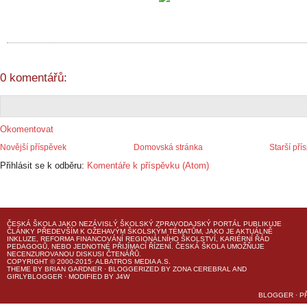
0 komentářů:
Okomentovat
Novější příspěvek
Domovská stránka
Starší pří
Přihlásit se k odběru:
Komentáře k příspěvku (Atom)
ČESKÁ ŠKOLA
JAKO NEZÁVISLÝ ŠKOLSKÝ ZPRAVODAJSKÝ PORTÁL PUBLIKUJE
ČLÁNKY PŘEDEVŠÍM K OŽEHAVÝM ŠKOLSKÝM TÉMATŮM, JAKO JE AKTUÁLNĚ
INKLUZE, REFORMA FINANCOVÁNÍ REGIONÁLNÍHO ŠKOLSTVÍ, KARIÉRNÍ ŘÁD
PEDAGOGŮ, NEBO JEDNOTNÉ PŘIJÍMACÍ ŘÍZENÍ.
ČESKÁ ŠKOLA
UMOŽŇUJE
NECENZUROVANOU DISKUSI ČTENÁŘŮ.
COPYRIGHT © 2000-2015· ALBATROS MEDIA A.S.
THEME
BY
BRIAN GARDNER
· BLOGGERIZED BY
ZONA CEREBRAL
AND
GIRLYBLOGGER
· MODIFIED BY
J4W
BLOGGER
·
P