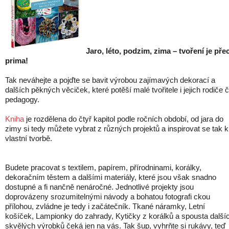
Jaro, léto, podzim, zima – tvoření je pře
prima!
Tak neváhejte a pojďte se bavit výrobou zajímavých dekorací a
dalších pěkných věciček, které potěší malé tvořitele i jejich rodiče č
pedagogy.
Kniha
je rozdělena do čtyř kapitol podle ročních období, od jara do
zimy si tedy můžete vybrat z různých projektů a inspirovat se tak k
vlastní tvorbě.
Budete pracovat s textilem, papírem, přírodninami, korálky,
dekoračním těstem a dalšími materiály, které jsou však snadno
dostupné a fi nančně nenáročné. Jednotlivé projekty jsou
doprovázeny srozumitelnými návody a bohatou fotografi ckou
přílohou, zvládne je tedy i začátečník. Tkané náramky, Letní
košíček, Lampionky do zahrady, Kytičky z korálků a spousta další
skvělých výrobků čeká jen na vás. Tak šup, vyhrňte si rukávy, teď