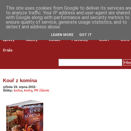
This site uses cookies from Google to deliver its services an
to analyze traffic. Your IP address and user-agent are shared
with Google along with performance and security metrics to
ensure quality of service, generate usage statistics, and to
detect and address abuse.
LEARN MORE
GOT IT
Zprávy
Názory
Inkluze
Pozvánky
MŠMT
Čtení
O nás
Kouř z komína
středa 19. srpna 2015
·
Štítky:
kniha
,
knihy
,
PR článek