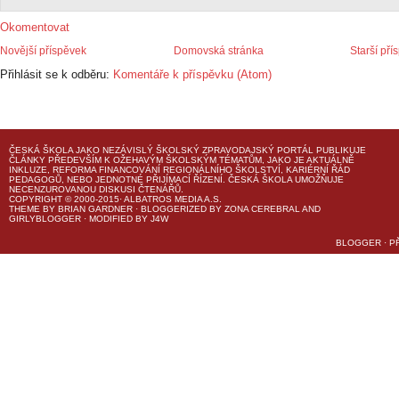
Okomentovat
Novější příspěvek
Domovská stránka
Starší pří
Přihlásit se k odběru:
Komentáře k příspěvku (Atom)
ČESKÁ ŠKOLA
JAKO NEZÁVISLÝ ŠKOLSKÝ ZPRAVODAJSKÝ PORTÁL PUBLIKUJE
ČLÁNKY PŘEDEVŠÍM K OŽEHAVÝM ŠKOLSKÝM TÉMATŮM, JAKO JE AKTUÁLNĚ
INKLUZE, REFORMA FINANCOVÁNÍ REGIONÁLNÍHO ŠKOLSTVÍ, KARIÉRNÍ ŘÁD
PEDAGOGŮ, NEBO JEDNOTNÉ PŘIJÍMACÍ ŘÍZENÍ.
ČESKÁ ŠKOLA
UMOŽŇUJE
NECENZUROVANOU DISKUSI ČTENÁŘŮ.
COPYRIGHT © 2000-2015· ALBATROS MEDIA A.S.
THEME
BY
BRIAN GARDNER
· BLOGGERIZED BY
ZONA CEREBRAL
AND
GIRLYBLOGGER
· MODIFIED BY
J4W
BLOGGER
·
P