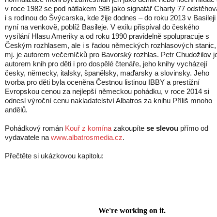
v roce 1982 se pod nátlakem StB jako signatář Charty 77 odstěhov
i s rodinou do Švýcarska, kde žije dodnes – do roku 2013 v Basileji
nyní na venkově, poblíž Basileje. V exilu přispíval do českého
vysílání Hlasu Ameriky a od roku 1990 pravidelně spolupracuje s
Českým rozhlasem, ale i s řadou německých rozhlasových stanic,
mj. je autorem večerníčků pro Bavorský rozhlas. Petr Chudožilov j
autorem knih pro děti i pro dospělé čtenáře, jeho knihy vycházejí
česky, německy, italsky, španělsky, maďarsky a slovinsky. Jeho
tvorba pro děti byla oceněna Čestnou listinou IBBY a prestižní
Evropskou cenou za nejlepší německou pohádku, v roce 2014 si
odnesl výroční cenu nakladatelství Albatros za knihu Příliš mnoho
andělů.
Pohádkový román
Kouř z komína
zakoupíte
se slevou
přímo od
vydavatele na
www.albatrosmedia.cz
.
Přečtěte si ukázkovou kapitolu: