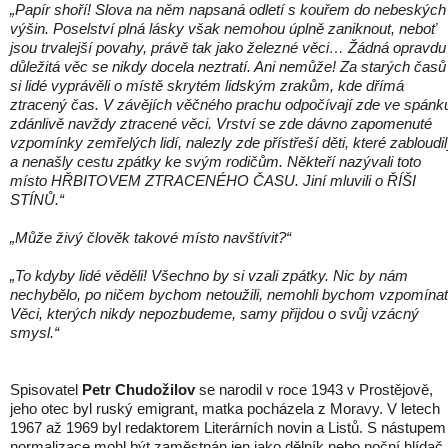
„Papír shoří! Slova na něm napsaná odletí s kouřem do nebeských
výšin. Poselství plná lásky však nemohou úplně zaniknout, neboť
jsou trvalejší povahy, právě tak jako železné věci… Žádná opravdu
důležitá věc se nikdy docela neztratí. Ani nemůže! Za starých časů
si lidé vyprávěli o místě skrytém lidským zrakům, kde dřímá
ztracený čas. V závějích věčného prachu odpočívají zde ve spánk
zdánlivě navždy ztracené věci. Vrství se zde dávno zapomenuté
vzpomínky zemřelých lidí, nalezly zde přístřeší děti, které zabloudi
a nenašly cestu zpátky ke svým rodičům. Někteří nazývali toto
místo HŘBITOVEM ZTRACENÉHO ČASU. Jiní mluvili o ŘÍŠI
STÍNŮ.“
„Může živý člověk takové místo navštívit?“
„To kdyby lidé věděli! Všechno by si vzali zpátky. Nic by nám
nechybělo, po ničem bychom netoužili, nemohli bychom vzpomínat
Věci, kterých nikdy nepozbudeme, samy přijdou o svůj vzácný
smysl.“
Spisovatel
Petr Chudožilov
se narodil v roce 1943 v Prostějově,
jeho otec byl ruský emigrant, matka pocházela z Moravy. V letech
1967 až 1969 byl redaktorem Literárních novin a Listů. S nástupem
normalizace mohl být zaměstnán jen jako dělník nebo noční hlídač