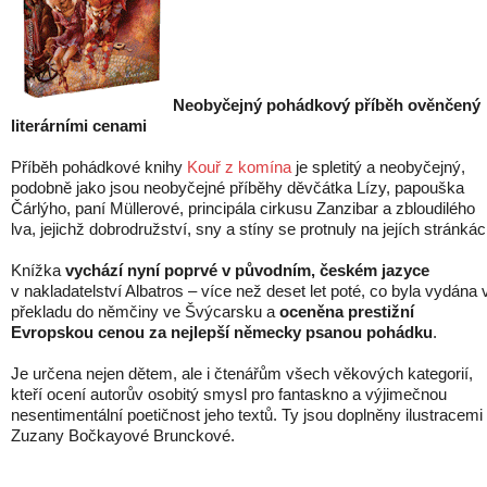
Neobyčejný pohádkový příběh ověnčený
literárními cenami
Příběh pohádkové knihy
Kouř z komína
je spletitý a neobyčejný,
podobně jako jsou neobyčejné příběhy děvčátka Lízy, papouška
Čárlýho, paní Müllerové, principála cirkusu Zanzibar a zbloudilého
lva, jejichž dobrodružství, sny a stíny se protnuly na jejích stránkác
Knížka
vychází nyní poprvé v původním, českém jazyce
v nakladatelství Albatros – více než deset let poté, co byla vydána 
překladu do němčiny ve Švýcarsku a
oceněna prestižní
Evropskou cenou za nejlepší německy psanou pohádku
.
Je určena nejen dětem, ale i čtenářům všech věkových kategorií,
kteří ocení autorův osobitý smysl pro fantaskno a výjimečnou
nesentimentální poetičnost jeho textů. Ty jsou doplněny ilustracemi
Zuzany Bočkayové Brunckové.