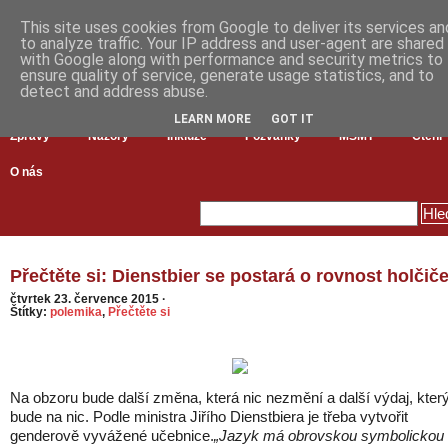
This site uses cookies from Google to deliver its services an
to analyze traffic. Your IP address and user-agent are shared
with Google along with performance and security metrics to
ensure quality of service, generate usage statistics, and to
detect and address abuse.
LEARN MORE
GOT IT
Zprávy
Názory
Inkluze
Pozvánky
MŠMT
Čtení
O nás
Přečtěte si: Dienstbier se postará o rovnost holčič
čtvrtek 23. července 2015
·
Štítky:
polemika
,
Přečtěte si
Na obzoru bude další změna, která nic nezmění a další výdaj, kter
bude na nic. Podle ministra Jiřího Dienstbiera je třeba vytvořit
genderově vyvážené učebnice.
„Jazyk má obrovskou symbolickou