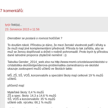
7 komentářů:
tyrjir
řekl(a)...
23. července 2015 v 11:56
Dienstbier se postará o rovnost holčiček ?
To doufám nikoli. Přírodou je dáno, že mezi ženské vlastnosti patří i křivky a
že muži mají jiné komplementární přednosti. Příroda to tak zařídila, aby se
muž se ženou doplňovali a drželi v rodině pohromadě. Proto bych ty přírodou
dané lahodné proporce zbytečně neměnil :-))
Tabulka Gender_2014_web.xlsx na http://www.msmt.cz/vzdelavani/skolstvi-v-
cr/statistika-skolstvi/genderova-problematika-zamestnancu-ve-skolstvi
ukazuje zastoupení mužů učitelů ve školách takto:
MŠ, ZŠ, SŠ, VOŠ, konzervatoře a speciální školy mají celkové 19 % mužů
učitelů.
přičemž mají
Mateřské školy: 0,4 % mužů
ZŠ a spec. školy: 14,3 a 14,6 % mužů
SŠ, VOŠ a konzervatoře: 35 % mužů
učitelé odb. výcviku: 66,1 % mužů