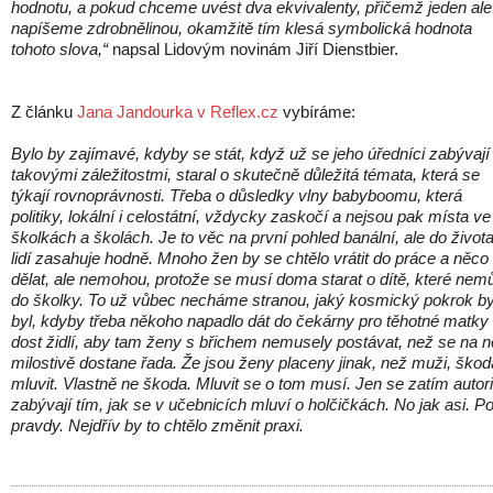
hodnotu, a pokud chceme uvést dva ekvivalenty, přičemž jeden ale
napíšeme zdrobnělinou, okamžitě tím klesá symbolická hodnota
tohoto slova,“
napsal Lidovým novinám Jiří Dienstbier.
Z článku
Jana Jandourka v Reflex.cz
vybíráme:
Bylo by zajímavé, kdyby se stát, když už se jeho úředníci zabývají
takovými záležitostmi, staral o skutečně důležitá témata, která se
týkají rovnoprávnosti. Třeba o důsledky vlny babyboomu, která
politiky, lokální i celostátní, vždycky zaskočí a nejsou pak místa ve
školkách a školách. Je to věc na první pohled banální, ale do život
lidí zasahuje hodně. Mnoho žen by se chtělo vrátit do práce a něco
dělat, ale nemohou, protože se musí doma starat o dítě, které nem
do školky. To už vůbec necháme stranou, jaký kosmický pokrok b
byl, kdyby třeba někoho napadlo dát do čekárny pro těhotné matky
dost židlí, aby tam ženy s břichem nemusely postávat, než se na n
milostivě dostane řada. Že jsou ženy placeny jinak, než muži, škod
mluvit. Vlastně ne škoda. Mluvit se o tom musí. Jen se zatím autori
zabývají tím, jak se v učebnicích mluví o holčičkách. No jak asi. P
pravdy. Nejdřív by to chtělo změnit praxi.