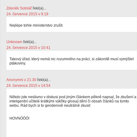
Zdeněk Sotolář
řekl(a)...
24. července 2015 v 9:19
Nejlépe tohle ministerstvo zrušit.
Unknown
řekl(a)...
24. července 2015 v 10:41
Takový úřad, který nemá nic rozumného na práci, si zákonitě musí vymýšlet
ptákoviny.
Anonymni z 21:30
řekl(a)...
24. července 2015 v 14:54
Někdo jste nedávno v diskusi pod jiným článkem pěkně napsal, že zkušení a
inteligentní učitelé krátkými výkřiky glosují dění či obsah článků na tomto
webu. Rád bych si to genderově neutrálně zkusil:
HOVNÓÓÓ!