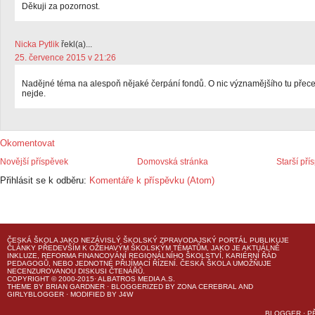
Děkuji za pozornost.
Nicka Pytlik
řekl(a)...
25. července 2015 v 21:26
Nadějné téma na alespoň nějaké čerpání fondů. O nic významějšího tu přec
nejde.
Okomentovat
Novější příspěvek
Domovská stránka
Starší pří
Přihlásit se k odběru:
Komentáře k příspěvku (Atom)
ČESKÁ ŠKOLA
JAKO NEZÁVISLÝ ŠKOLSKÝ ZPRAVODAJSKÝ PORTÁL PUBLIKUJE
ČLÁNKY PŘEDEVŠÍM K OŽEHAVÝM ŠKOLSKÝM TÉMATŮM, JAKO JE AKTUÁLNĚ
INKLUZE, REFORMA FINANCOVÁNÍ REGIONÁLNÍHO ŠKOLSTVÍ, KARIÉRNÍ ŘÁD
PEDAGOGŮ, NEBO JEDNOTNÉ PŘIJÍMACÍ ŘÍZENÍ.
ČESKÁ ŠKOLA
UMOŽŇUJE
NECENZUROVANOU DISKUSI ČTENÁŘŮ.
COPYRIGHT © 2000-2015· ALBATROS MEDIA A.S.
THEME
BY
BRIAN GARDNER
· BLOGGERIZED BY
ZONA CEREBRAL
AND
GIRLYBLOGGER
· MODIFIED BY
J4W
BLOGGER
·
P