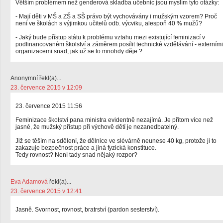
Větším problémem než genderová skladba učebnic jsou myslím tyto otázky:
- Mají děti v MŠ a ZŠ a SŠ právo být vychovávány i mužským vzorem? Proč
není ve školách s výjimkou učitelů odb. výcviku, alespoň 40 % mužů?
- Jaký bude přístup státu k problému vztahu mezi existující feminizací v
podfinancovaném školství a záměrem posílit technické vzdělávání - externími
organizacemi snad, jak už se to mnohdy děje ?
Anonymní řekl(a)...
23. července 2015 v 12:09
23. července 2015 11:56
Feminizace školství pana ministra evidentně nezajímá. Je přitom více než
jasné, že mužský přístup při výchově dětí je nezanedbatelný.
Již se těším na sdělení, že dělnice ve slévárně neunese 40 kg, protože ji to
zakazuje bezpečnost práce a jiná fyzická konstituce.
Tedy rovnost? Není tady snad nějaký rozpor?
Eva Adamová
řekl(a)...
23. července 2015 v 12:41
Jasně. Svornost, rovnost, bratrství (pardon sesterství).