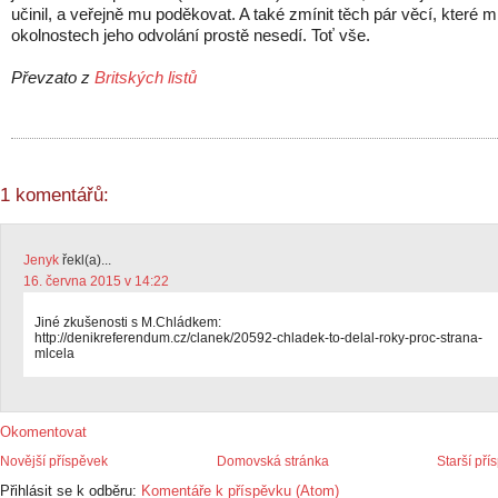
učinil, a veřejně mu poděkovat. A také zmínit těch pár věcí, které m
okolnostech jeho odvolání prostě nesedí. Toť vše.
Převzato z
Britských listů
1 komentářů:
Jenyk
řekl(a)...
16. června 2015 v 14:22
Jiné zkušenosti s M.Chládkem:
http://denikreferendum.cz/clanek/20592-chladek-to-delal-roky-proc-strana-
mlcela
Okomentovat
Novější příspěvek
Domovská stránka
Starší pří
Přihlásit se k odběru:
Komentáře k příspěvku (Atom)