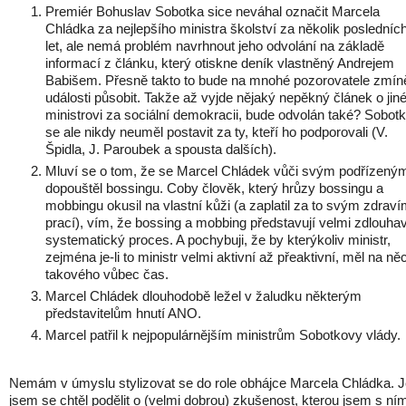
Premiér Bohuslav Sobotka sice neváhal označit Marcela
Chládka za nejlepšího ministra školství za několik posledníc
let, ale nemá problém navrhnout jeho odvolání na základě
informací z článku, který otiskne deník vlastněný Andrejem
Babišem. Přesně takto to bude na mnohé pozorovatele zmín
události působit. Takže až vyjde nějaký nepěkný článek o ji
ministrovi za sociální demokracii, bude odvolán také? Sobot
se ale nikdy neuměl postavit za ty, kteří ho podporovali (V.
Špidla, J. Paroubek a spousta dalších).
Mluví se o tom, že se Marcel Chládek vůči svým podřízený
dopouštěl bossingu. Coby člověk, který hrůzy bossingu a
mobbingu okusil na vlastní kůži (a zaplatil za to svým zdraví
prací), vím, že bossing a mobbing představují velmi zdlouha
systematický proces. A pochybuji, že by kterýkoliv ministr,
zejména je-li to ministr velmi aktivní až přeaktivní, měl na ně
takového vůbec čas.
Marcel Chládek dlouhodobě ležel v žaludku některým
představitelům hnutí ANO.
Marcel patřil k nejpopulárnějším ministrům Sobotkovy vlády.
Nemám v úmyslu stylizovat se do role obhájce Marcela Chládka. 
jsem se chtěl podělit o (velmi dobrou) zkušenost, kterou jsem s ní