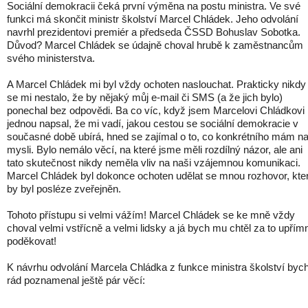
Sociální demokracii čeká první výměna na postu ministra. Ve své
funkci má skončit ministr školství Marcel Chládek. Jeho odvolání
navrhl prezidentovi premiér a předseda ČSSD Bohuslav Sobotka.
Důvod? Marcel Chládek se údajně choval hrubě k zaměstnancům
svého ministerstva.
A Marcel Chládek mi byl vždy ochoten naslouchat. Prakticky nikdy
se mi nestalo, že by nějaký můj e-mail či SMS (a že jich bylo)
ponechal bez odpovědi. Ba co víc, když jsem Marcelovi Chládkovi
jednou napsal, že mi vadí, jakou cestou se sociální demokracie v
současné době ubírá, hned se zajímal o to, co konkrétního mám n
mysli. Bylo nemálo věcí, na které jsme měli rozdílný názor, ale ani
tato skutečnost nikdy neměla vliv na naši vzájemnou komunikaci.
Marcel Chládek byl dokonce ochoten udělat se mnou rozhovor, kte
by byl posléze zveřejněn.
Tohoto přístupu si velmi vážím! Marcel Chládek se ke mně vždy
choval velmi vstřícně a velmi lidsky a já bych mu chtěl za to upřím
poděkovat!
K návrhu odvolání Marcela Chládka z funkce ministra školství byc
rád poznamenal ještě pár věcí: