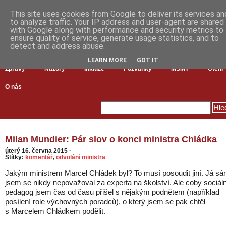
This site uses cookies from Google to deliver its services an
to analyze traffic. Your IP address and user-agent are shared
with Google along with performance and security metrics to
ensure quality of service, generate usage statistics, and to
detect and address abuse.
LEARN MORE
GOT IT
Zprávy
Názory
Inkluze
Pozvánky
MŠMT
Čtení
O nás
Milan Mundier: Pár slov o konci ministra Chládka
úterý 16. června 2015
·
Štítky:
komentář
,
odvolání ministra
Jakým ministrem Marcel Chládek byl? To musí posoudit jiní. Já s
jsem se nikdy nepovažoval za experta na školství. Ale coby sociáln
pedagog jsem čas od času přišel s nějakým podnětem (například
posílení role výchovných poradců), o který jsem se pak chtěl
s Marcelem Chládkem podělit.