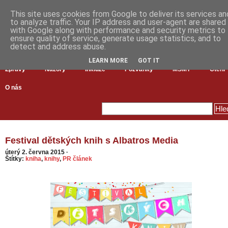
This site uses cookies from Google to deliver its services an
to analyze traffic. Your IP address and user-agent are shared
with Google along with performance and security metrics to
ensure quality of service, generate usage statistics, and to
detect and address abuse.
LEARN MORE
GOT IT
Zprávy
Názory
Inkluze
Pozvánky
MŠMT
Čtení
O nás
Festival dětských knih s Albatros Media
úterý 2. června 2015
·
Štítky:
kniha
,
knihy
,
PR článek