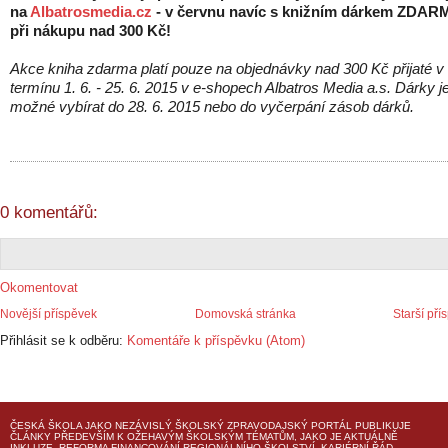
na
Albatrosmedia.cz
- v červnu navíc s knižním dárkem ZDAR
při nákupu nad 300 Kč!
Akce kniha zdarma platí pouze na objednávky nad 300 Kč přijaté v
termínu 1. 6. - 25. 6. 2015 v e-shopech Albatros Media a.s. Dárky j
možné vybírat do 28. 6. 2015 nebo do vyčerpání zásob dárků.
0 komentářů:
Okomentovat
Novější příspěvek
Domovská stránka
Starší pří
Přihlásit se k odběru:
Komentáře k příspěvku (Atom)
ČESKÁ ŠKOLA
JAKO NEZÁVISLÝ ŠKOLSKÝ ZPRAVODAJSKÝ PORTÁL PUBLIKUJE
ČLÁNKY PŘEDEVŠÍM K OŽEHAVÝM ŠKOLSKÝM TÉMATŮM, JAKO JE AKTUÁLNĚ
INKLUZE, REFORMA FINANCOVÁNÍ REGIONÁLNÍHO ŠKOLSTVÍ, KARIÉRNÍ ŘÁD