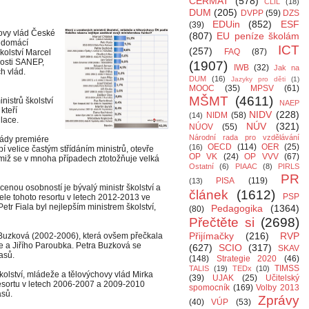
CERMAT
(578)
CLIL
(18)
DUM
(205)
DVPP
(59)
DZS
EDUin
(852)
ESF
(39)
hovy vlád České
(807)
EU peníze školám
u domácí
ICT
(257)
FAQ
(87)
školství Marcel
nosti SANEP,
(1907)
IWB
(32)
Jak na
h vlád.
DUM
(16)
Jazyky pro děti
(1)
MOOC
(35)
MPSV
(61)
MŠMT
(4611)
nistrů školství
NAEP
kteří
NIDV
(228)
NIDM
(58)
(14)
lace.
NÚV
(321)
NÚOV
(55)
Národní rada pro vzdělávání
lády premiére
OECD
(114)
OER
(25)
(16)
pí velice častým střídáním ministrů, otevře
OP VK
(24)
OP VVV
(67)
nimiž se v mnoha případech ztotožňuje velká
Ostatní
(6)
PIAAC
(8)
PIRLS
PR
PISA
(119)
(13)
enou osobností je bývalý ministr školství a
článek
(1612)
PSP
čele tohoto resortu v letech 2012-2013 ve
tr Fiala byl nejlepším ministrem školství,
Pedagogika
(1364)
(80)
Přečtěte si
(2698)
Přijímačky
(216)
RVP
a Buzková (2002-2006), která ovšem přečkala
se a Jiřího Paroubka. Petra Buzková se
(627)
SCIO
(317)
SKAV
lasů.
(148)
Strategie 2020
(46)
TIMSS
TALIS
(19)
TEDx
(10)
olství, mládeže a tělovýchovy vlád Mirka
(39)
UJAK
(25)
Učitelský
resortu v letech 2006-2007 a 2009-2010
spomocník
(169)
Volby 2013
asů.
Zprávy
(40)
VÚP
(53)