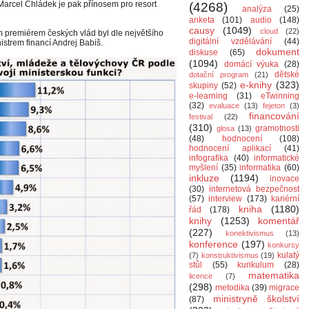
 Marcel Chládek je pak přínosem pro resort
(4268)
analýza
(25)
anketa
(101)
audio
(148)
causy
(1049)
cloud
(22)
m premiérem českých vlád byl dle největšího
digitální vzdělávání
(44)
strem financí Andrej Babiš.
dokument
diskuse
(65)
(1094)
domácí výuka
(28)
dětské
dotační program
(21)
e-knihy
(323)
skupiny
(52)
e-learning
(31)
eTwinning
(32)
evaluace
(13)
fejeton
(3)
financování
festival
(22)
(310)
gramotnosti
glosa
(13)
(48)
hodnocení
(108)
hodnocení aplikací
(41)
infografika
(40)
informatické
myšlení
(35)
informatika
(60)
inkluze
(1194)
inovace
(30)
internetová bezpečnost
(57)
interview
(173)
kariérní
kniha
(1180)
řád
(178)
knihy
(1253)
komentář
(227)
konektivismus
(13)
konference
(197)
konkursy
kulatý
(7)
konstruktivismus
(19)
stůl
(55)
kurikulum
(28)
matematika
licence
(7)
(298)
metodika
(39)
migrace
ministryně školství
(87)