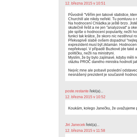
12. března 2015 v 10:51
Původně "Věřím jen takové statistice, kter
Churchill ale nikdy neřekl. Tu pomluvu o 
Na hodnocení Chládka je ještě brzo. Jisté
skutečně řešit a ne jen "analyzovat" a ok
jde spíše o hodnocení popularity, nežli h
funkci tak krátce, že skoro nic nestihnul 
Překvapivě slabě ovšem dopadnul "nejlepš
exprezident musí být zklamán. Hodnocen
nepřekvapí. V případě Buzkové jde také 
političku, nežli na ministryni.
Myslím, že by bylo zajímavé, kdyby měli 
otázku PROČ daného ministra hodnotí jak
Nejvíc mne ale pobavil poslední odstavec
nesnášený prezident je současně hodnoc
poste.restante
řekl(a)...
12. března 2015 v 10:52
Koukám, kolego Janečku, že uvažujeme p
Jiri Janecek
řekl(a)...
12. března 2015 v 11:58