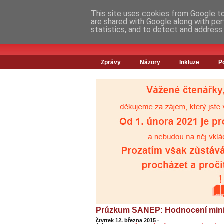
This site uses cookies from Google to 
are shared with Google along with per
statistics, and to detect and address
Zprávy
Názory
Inkluze
P
Průzkum SANEP: Hodnocení minis
čtvrtek 12. března 2015
·