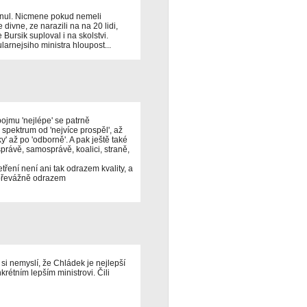
mnul. Nicmene pokud nemeli
divne, ze narazili na na 20 lidi,
 Bursik suploval i na skolstvi.
larnejsiho ministra hloupost...
jmu 'nejlépe' se patrně
pektrum od 'nejvíce prospěl', až
y' až po 'odborně'. A pak ještě také
správě, samosprávě, koalici, straně,
tření není ani tak odrazem kvality, a
 převážně odrazem
í si nemyslí, že Chládek je nejlepší
krétním lepším ministrovi. Čili