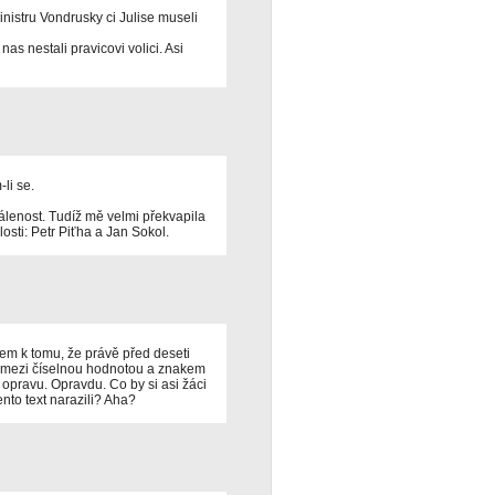
nistru Vondrusky ci Julise museli
as nestali pravicovi volici. Asi
li se.
álenost. Tudíž mě velmi překvapila
sti: Petr Piťha a Jan Sokol.
m k tomu, že právě před deseti
e mezi číselnou hodnotou a znakem
 opravu. Opravdu. Co by si asi žáci
nto text narazili? Aha?