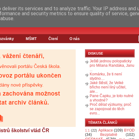
deliver its services and to analyze traffic. Your IP address and
formance and security metrics to ensure quality of service, ge
 abuse.
ozvánky
MŠMT
Čtení
O nás
DISKUSE
Ještě jednou polopaticky
pro Milana Randáka, Janu
...
Komárku, že ti není
stydno....
Jaké štěstí, že Velké
břicho není líný učitel,
ale...
Pane Čapku, je toto nutné
a vhodné?
Proč dělat výzkumy, proč
se zapojovat do těch
evro...
TÉMATA ČLÁNKŮ
trů školství vlád ČR
Aplikace
(109)
BYOD
1:1
(22)
(34)
Bezplatně
(102)