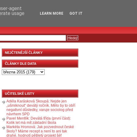
RSS
KOMENTÁŘE
 user-agent
nerate usage
LEARN MORE
GOT IT
NEJČTENĚJŠÍ ČLÁNKY
ČLÁNKY DLE DATA
UČITELSKÉ LISTY
Adéla Karásková Skoupá: Nejde jen
„ušmiknout“ devátý ročník. Mělo by to obří
negativní důsledky, varuje sociolog před
návrhem SPD
Pavel Mentlík: Devátá třída (první část):
Kolik let má mít základní škola
Markéta Hronová: Jak pozvednout české
školy? Máme recept a není to ani tak
drahé, hodnotí pětiletý projekt šéf