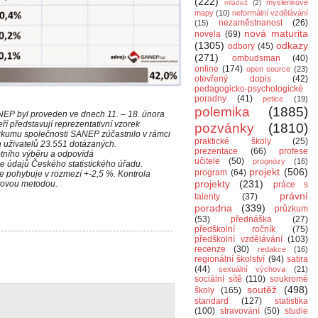
(222)
myšlenkové
mládež
(2)
mapy
(10)
neformální vzdělávání
nezaměstnanost
(26)
(15)
nová maturita
novela
(69)
(1305)
odkazy
odbory
(45)
(271)
ombudsman
(40)
online
(174)
open source
(23)
otevřený dopis
(42)
pedagogicko-psychologické
poradny
(41)
petice
(19)
polemika
(1885)
NEP byl proveden ve dnech 11. – 18. února
í představují reprezentativní vzorek
pozvánky
(1810)
ůzkumu společnosti SANEP zúčastnilo v rámci
praktické školy
(25)
h uživatelů 23.551 dotázaných.
prezentace
(66)
profese
ótního výběru a odpovídá
učitele
(50)
prognózy
(16)
e údajů Českého statistického úřadu.
projekt
(506)
program
(64)
se pohybuje v rozmezí +-2,5 %. Kontrola
projekty
(231)
tovou metodou.
práce s
právní
talenty
(37)
poradna
(339)
průzkum
(53)
přednáška
(27)
předškolní ročník
(75)
předškolní vzdělávání
(103)
recenze
(30)
redakce
(16)
regionální školství
(94)
satira
(44)
sexuální výchova
(21)
sociální sítě
(110)
soukromé
soutěž
(498)
školy
(165)
standard
(127)
statistika
(100)
stravování
(50)
studie