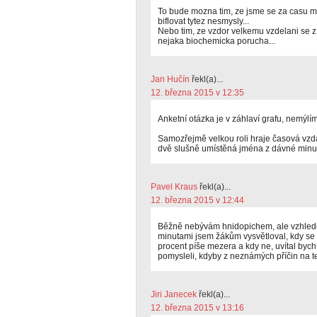
To bude mozna tim, ze jsme se za casu mi
biflovat tytez nesmysly...
Nebo tim, ze vzdor velkemu vzdelani se z n
nejaka biochemicka porucha...
Jan Hučín
řekl(a)...
12. března 2015 v 12:35
Anketní otázka je v záhlaví grafu, nemýlím-
Samozřejmě velkou roli hraje časová vzd
dvě slušně umístěná jména z dávné minulo
Pavel Kraus
řekl(a)...
12. března 2015 v 12:44
Běžně nebývám hnidopichem, ale vzhlede
minutami jsem žákům vysvětloval, kdy s
procent píše mezera a kdy ne, uvítal bych
pomysleli, kdyby z neznámých příčin na te
Jiri Janecek
řekl(a)...
12. března 2015 v 13:16