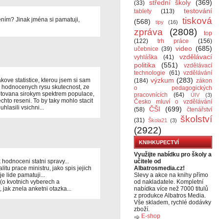
střední školy
(369)
(33)
testování
tablety
(113)
tisková
ním? Jinak jména si pamatuji,
(568)
tipy
(16)
zpráva
(2808)
top
(122)
trh práce
(156)
video
(685)
učebnice
(39)
vzdělávací
vyhláška
(41)
politika
(551)
vzdělávací
technologie
(61)
vzdělávání
výzkum
(283)
akove statistice, kterou jsem si sam
(184)
zákon
ch hodnocenych rysu skutecnost, ze
o pedagogických
eptovana sirokym spektrem populace,
pracovnících
(64)
ÚIV
(3)
echto reseni. To by taky mohlo stacit
Česko mluví o vzdělávání
hlasili vsichni...
ČŠI
(699)
(58)
čtenářství
školství
(31)
Škola21
(3)
(2922)
KNIHKUPECTVÍ
Využijte nabídku pro školy a
 hodnoceni statni spravy...
učitele od
itu prace ministru, jako spis jejich
Albatrosmedia.cz!
je lide pamatuji...
Slevy a akce na knihy přímo
 (o kvotnich vyberech a
od nakladatele. Kompletní
 jak znela anketni otazka...
nabídka více než 7000 titulů
z produkce Albatros Media.
Vše skladem, rychlé dodávky
zboží.
E-shop