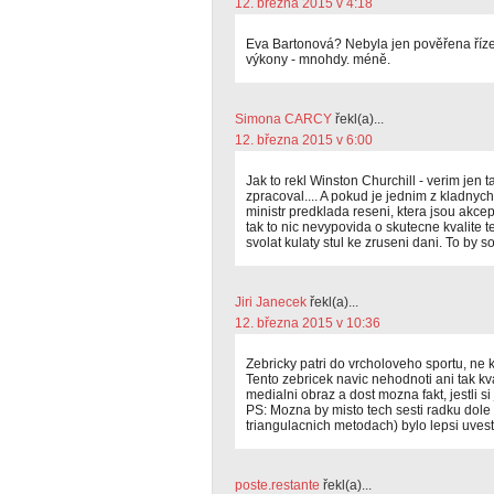
12. března 2015 v 4:18
Eva Bartonová? Nebyla jen pověřena říze
výkony - mnohdy. méně.
Simona CARCY
řekl(a)...
12. března 2015 v 6:00
Jak to rekl Winston Churchill - verim jen t
zpracoval.... A pokud je jednim z kladny
ministr predklada reseni, ktera jsou akc
tak to nic nevypovida o skutecne kvalite t
svolat kulaty stul ke zruseni dani. To by sou
Jiri Janecek
řekl(a)...
12. března 2015 v 10:36
Zebricky patri do vrcholoveho sportu, ne k
Tento zebricek navic nehodnoti ani tak kval
medialni obraz a dost mozna fakt, jestli si 
PS: Mozna by misto tech sesti radku dole
triangulacnich metodach) bylo lepsi uvest,
poste.restante
řekl(a)...