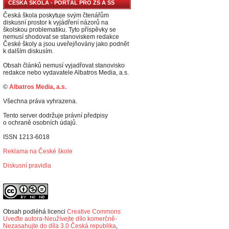
ČESKÁ ŠKOLA - PORTÁL PRO ZŠ A SŠ
Česká škola poskytuje svým čtenářům
diskusní prostor k vyjádření názorů na
školskou problematiku. Tyto příspěvky se
nemusí shodovat se stanoviskem redakce
České školy a jsou uveřejňovány jako podnět
k dalším diskusím.
Obsah článků nemusí vyjadřovat stanovisko
redakce nebo vydavatele Albatros Media, a.s.
©
Albatros Media, a.s.
Všechna práva vyhrazena.
Tento server dodržuje právní předpisy
o ochraně osobních údajů.
ISSN 1213-6018
Reklama na České škole
Diskusní pravidla
Obsah podléhá licenci
Creative Commons
Uveďte autora-Neužívejte dílo komerčně-
Nezasahujte do díla 3.0 Česká republika
,