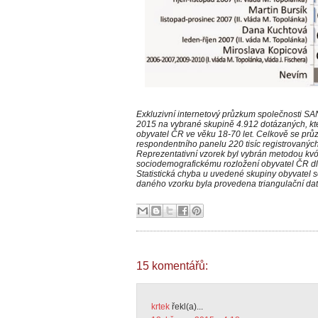
Exkluzivní internetový průzkum společnosti SA
2015 na vybrané skupině 4.912 dotázaných, kteř
obyvatel ČR ve věku 18-70 let. Celkově se pr
respondentního panelu 220 tisíc registrovanýc
Reprezentativní vzorek byl vybrán metodou kv
sociodemografickému rozložení obyvatel ČR dl
Statistická chyba u uvedené skupiny obyvatel 
daného vzorku byla provedena triangulační da
15 komentářů:
krtek
řekl(a)...