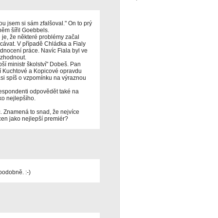
ou jsem si sám zfalšoval." On to prý
něm šířil Goebbels.
 je, že některé problémy začal
ecávat. V případě Chládka a Fialy
odnocení práce. Navíc Fiala byl ve
rozhodnout.
í ministr školství" Dobeš. Pan
í Kuchtové a Kopicové opravdu
asi spíš o vzpomínku na výraznou
respondenti odpovědět také na
o nejlepšího.
. Znamená to snad, že nejvíce
en jako nejlepší premiér?
odobně. :-)