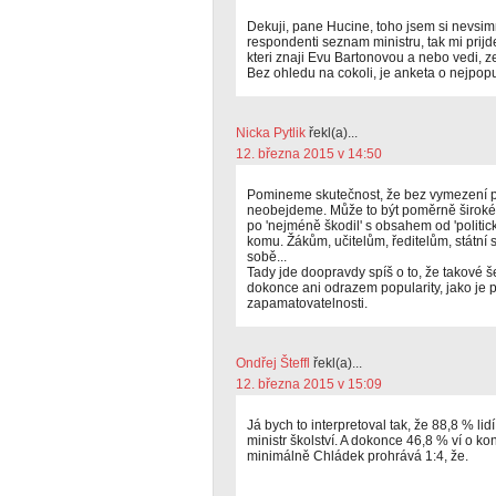
Dekuji, pane Hucine, toho jsem si nevsi
respondenti seznam ministru, tak mi prijde 
kteri znaji Evu Bartonovou a nebo vedi, ze
Bez ohledu na cokoli, je anketa o nejpopu
Nicka Pytlik
řekl(a)...
12. března 2015 v 14:50
Pomineme skutečnost, že bez vymezení po
neobejdeme. Může to být poměrně široké s
po 'nejméně škodil' s obsahem od 'politick
komu. Žákům, učitelům, ředitelům, státní 
sobě...
Tady jde doopravdy spíš o to, že takové še
dokonce ani odrazem popularity, jako je
zapamatovatelnosti.
Ondřej Šteffl
řekl(a)...
12. března 2015 v 15:09
Já bych to interpretoval tak, že 88,8 % lid
ministr školství. A dokonce 46,8 % ví o kon
minimálně Chládek prohrává 1:4, že.