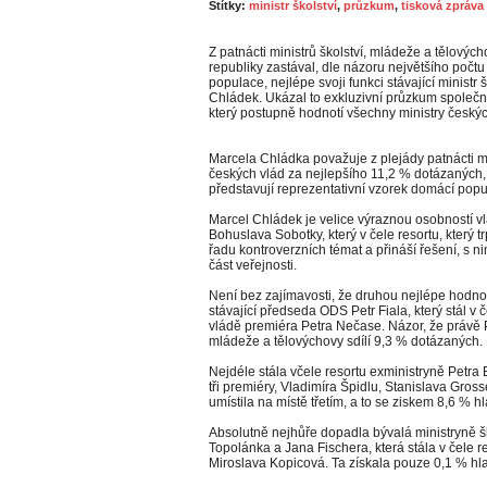
Štítky:
ministr školství
,
průzkum
,
tisková zpráva
Z patnácti ministrů školství, mládeže a tělovýc
republiky zastával, dle názoru největšího počt
populace, nejlépe svoji funkci stávající ministr 
Chládek. Ukázal to exkluzivní průzkum společ
který postupně hodnotí všechny ministry českýc
Marcela Chládka považuje z plejády patnácti mi
českých vlád za nejlepšího 11,2 % dotázaných, 
představují reprezentativní vzorek domácí popu
Marcel Chládek je velice výraznou osobností v
Bohuslava Sobotky, který v čele resortu, který tr
řadu kontroverzních témat a přináší řešení, s 
část veřejnosti.
Není bez zajímavosti, že druhou nejlépe hodnoc
stávající předseda ODS Petr Fiala, který stál v 
vládě premiéra Petra Nečase. Názor, že právě Pe
mládeže a tělovýchovy sdílí 9,3 % dotázaných.
Nejdéle stála včele resortu exministryně Petr
tři premiéry, Vladimíra Špidlu, Stanislava Gros
umístila na místě třetím, a to se ziskem 8,6 % h
Absolutně nejhůře dopadla bývalá ministryně šk
Topolánka a Jana Fischera, která stála v čele 
Miroslava Kopicová. Ta získala pouze 0,1 % hl