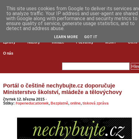
This site uses cookies from Google to deliver its services an
to analyze traffic. Your IP address and user-agent are shared
with Google along with performance and security metrics to
ensure quality of service, generate usage statistics, and to
detect and address abuse.
LEARN MORE
GOT IT
Zprávy
Názory
Inkluze
Pozvánky
MŠMT
Čtení
O nás
Portál o češtině nechybujte.cz doporučuje
Ministerstvo školství, mládeže a tělovýchovy
čtvrtek 12. března 2015
·
Štítky:
#openeducationwk
,
Bezplatně
,
online
,
tisková zpráva