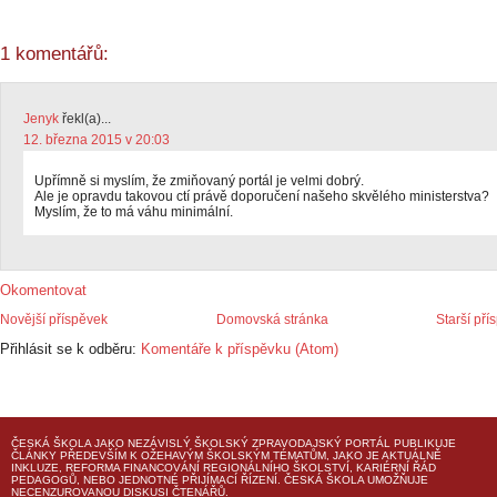
1 komentářů:
Jenyk
řekl(a)...
12. března 2015 v 20:03
Upřímně si myslím, že zmiňovaný portál je velmi dobrý.
Ale je opravdu takovou ctí právě doporučení našeho skvělého ministerstva?
Myslím, že to má váhu minimální.
Okomentovat
Novější příspěvek
Domovská stránka
Starší pří
Přihlásit se k odběru:
Komentáře k příspěvku (Atom)
ČESKÁ ŠKOLA
JAKO NEZÁVISLÝ ŠKOLSKÝ ZPRAVODAJSKÝ PORTÁL PUBLIKUJE
ČLÁNKY PŘEDEVŠÍM K OŽEHAVÝM ŠKOLSKÝM TÉMATŮM, JAKO JE AKTUÁLNĚ
INKLUZE, REFORMA FINANCOVÁNÍ REGIONÁLNÍHO ŠKOLSTVÍ, KARIÉRNÍ ŘÁD
PEDAGOGŮ, NEBO JEDNOTNÉ PŘIJÍMACÍ ŘÍZENÍ.
ČESKÁ ŠKOLA
UMOŽŇUJE
NECENZUROVANOU DISKUSI ČTENÁŘŮ.