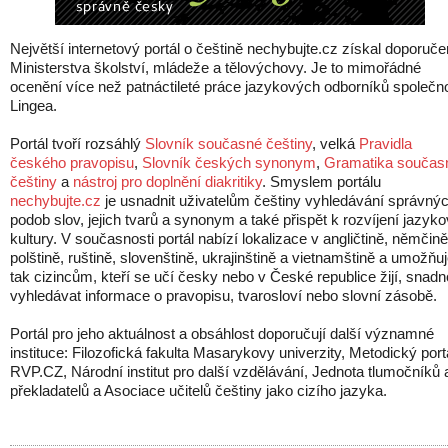
Největší internetový portál o češtině nechybujte.cz získal doporuče
Ministerstva školství, mládeže a tělovýchovy. Je to mimořádné
ocenění více než patnáctileté práce jazykových odborníků společno
Lingea.
Portál tvoří rozsáhlý
Slovník současné češtiny
, velká
Pravidla
českého pravopisu
,
Slovník českých synonym
,
Gramatika součas
češtiny
a
nástroj pro doplnění diakritiky
. Smyslem portálu
nechybujte.cz
je usnadnit uživatelům češtiny vyhledávání správný
podob slov, jejich tvarů a synonym a také přispět k rozvíjení jazyk
kultury. V současnosti portál nabízí lokalizace v angličtině, němčině
polštině, ruštině, slovenštině, ukrajinštině a vietnamštině a umožňu
tak cizincům, kteří se učí česky nebo v České republice žijí, snadn
vyhledávat informace o pravopisu, tvarosloví nebo slovní zásobě.
Portál pro jeho aktuálnost a obsáhlost doporučují další významné
instituce: Filozofická fakulta Masarykovy univerzity, Metodický port
RVP.CZ, Národní institut pro další vzdělávání, Jednota tlumočníků 
překladatelů a Asociace učitelů češtiny jako cizího jazyka.