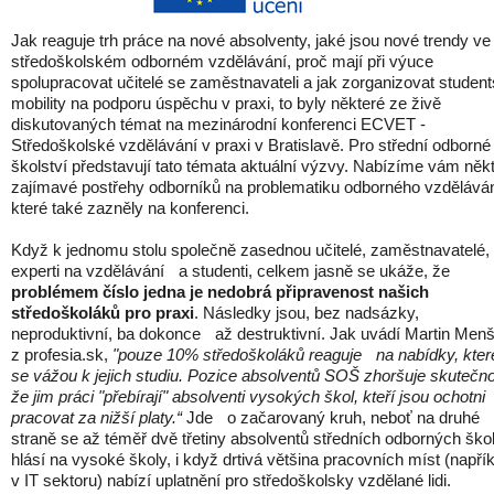
Jak reaguje trh práce na nové absolventy, jaké jsou nové trendy ve
středoškolském odborném vzdělávání, proč mají při výuce
spolupracovat učitelé se zaměstnavateli a jak zorganizovat studen
mobility na podporu úspěchu v praxi, to byly některé ze živě
diskutovaných témat na mezinárodní konferenci ECVET -
Středoškolské vzdělávání v praxi v Bratislavě. Pro střední odborné
školství představují tato témata aktuální výzvy. Nabízíme vám něk
zajímavé postřehy odborníků na problematiku odborného vzděláván
které také zazněly na konferenci.
Kd
yž k jednomu stolu společně zasednou učitelé, zaměstnavatelé, 
experti na vzdělávání 
a studenti
, 
celkem
 jasně se ukáže, že 
problémem číslo jedna je nedobrá připravenost našich 
středoškoláků pro praxi
. Následky jsou, bez nadsázky, 
neproduktivní, ba dokonce 
až destruktivní. Jak uvádí Martin Menš
z profesia.sk, 
"pouze 10% středoškoláků reaguje 
na nabídky, které
se vážou k jejich studiu. Pozice absolventů SOŠ zhoršuje skutečnos
že jim práci "přebírají" absolventi vysokých škol, kteří jsou ochotni 
pracovat za nižší 
platy.
“ 
Jde
o začarovaný kruh
, neboť na druhé
straně 
se 
až 
téměř 
dvě třetiny absolve
ntů středních odborných škol
hlásí na vysoké školy
, 
i když
 drtivá většina pracovních míst (napřík
v IT sektoru) 
nabízí uplatnění pro
 středoškolsky vzdělan
é lid
i.