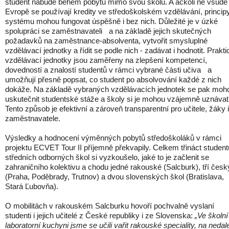
student nabude během pobytu mimo s
vou školu
. A ačkoli ne všude 
Evropě se používají kredity ve středoškolském vzdělávání, principy
systému 
mohou
 fungovat úspěšně i bez nich. Důležité je v úzké 
spolupráci se zaměstnavateli 
a na základě jejich skutečných 
požadavků na zaměstnance-absolventa, vytvořit smysluplné 
vzdělávací jednotky a řídit se podle nich - zadávat i hodnotit.
Prakti
vzdělávací jednotky jsou zaměřeny na zlepšení kompetencí, 
dovedností a znalostí studentů v rámci vybrané části učiva 
a 
umožňují přesně popsat, co student po absolvování každé z nich 
dokáže. Na 
základě vybraných
 vzdělávací
ch 
jednotek
uskutečnit
 studentské stáže a školy si je mohou vzájemně uznávat.
Tento způsob je efektivní a zároveň transparentní pr
o učitele, žáky i 
zaměstnavatele
.
Výsledky a hodnocení výměnných pobytů středoškoláků v rámci 
projektu ECVET Tour II příjemně překvapily. Celkem 
třináct
 studentů
středních odborných škol si vyzkoušelo, jaké to je začlenit se 
zahraničního kolekt
ivu a chodu jedné rakouské (Salcburk
), tří česk
(Pra
ha, Poděbrady, Trutnov) a dvou slovenských
 škol (Bratislava, 
Stará Ľubovňa).
O mobilitách v rak
ouském
 Sal
cburku
 hovo
ří pochvalně vyslaní 
s
tudenti
 i
jejich
 učitel
é
 z České republiky i ze Slovenska
:
„
Ve
 školní 
laboratorní kuchyni 
jsme se 
učili vařit rakouské speciality, na nedal