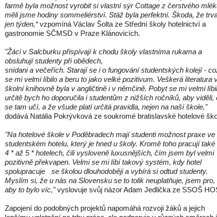
farmě
 byla možnost 
vyrobit 
si 
vlastní sýr Cottage z čerstvého mlék
měli jsme hodiny sommeliérství. 
Stáž byla perfektní. Š
koda, že trva
jen týden,“ 
vzpomíná Václav Šolta ze Střední školy hotelnictví a 
gastronomie SČMSD v Praze Klánovicích.
"Žáci v Salcburku 
přispívají k chodu školy vlast
níma rukama a 
obsluhují studenty
 při obědech, 
snídani a večeřích. Starají se i
o fungování studentských kolejí - což
se mi velmi líbilo a beru to jako velké pozitivum. Veškerá literatura v
školní knihovně byla v angličtině i
v němčině. Pobyt se mi velmi líbil
určitě bych ho doporučila i studentům z nižších ročníků, aby viděli, 
se tam učí, a že všude platí určitá
 pravidla, nejen na naší škole,
"
dodává Natália Pokrývková ze soukromé bratislavské hotelové ško
"Na hotelové škole v Poděbradech mají studenti možnost praxe ve 
studentském hotelu, který je hned u školy. Kromě toho pracují také 
4 * až 5 * hotelech, čili vysloveně luxusnějších, čím jsem byl velmi 
pozitivně překvapen. Velmi se mi líbí takový systém, kdy hotel 
spolupracuje 
se školou dlouhodoběji a vybírá si odtud studenty. 
Myslím si, že u nás na Slovensku 
se to tolik
neuplatňuje, jsem pro, 
aby to bylo víc
,"
 vyslovuje svůj názor
Adam Jedlička 
ze
 SSOŠ HO
Zapojení do podobných projektů napomáhá rozvoji žáků a jejich 