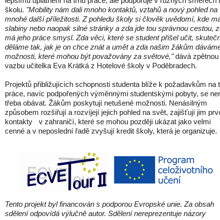
lepší
mu uplatnění
 na trhu práce, ale podpo
ruje 
v různých směrech i 
školu. 
"Mobility nám dali mnoho kontaktů, vztahů a nový pohled na 
mnohé další příležitosti. Z pohledu školy si člověk uvědomí, kde má
slabiny nebo naopak silné stránky a zda jde tou správnou cestou, z
má jeho práce smysl. Zda věci, které se student přišel učit, skutečn
děláme tak, jak je on chce znát a umět a zda našim žákům dáváme
možnosti, které mohou být považovány za světové," 
dává zpětnou 
vazbu učitelka Eva Krátká z Hotelové školy v Poděbradech.
Projektů přibližujících schopnosti studenta blíže k požadavkům na t
práce, navíc podpořených výměnnými studentskými pobyty, se nen
třeba obávat. Žákům poskytují netušené možnosti. Nenásilným 
způsobem rozšiřují a rozvíjejí jejich pohled na svět, zajišťují jim prvo
kontakty 
v zahraničí, které se mohou později ukázat jako velmi 
cenné a
v neposlední řadě zvyšují kredit školy, která je organizuje.
Tento projekt byl financován s podporou Evropské unie. Za obsah
sdělení odpovídá výlučně autor. Sdělení nereprezentuje názory