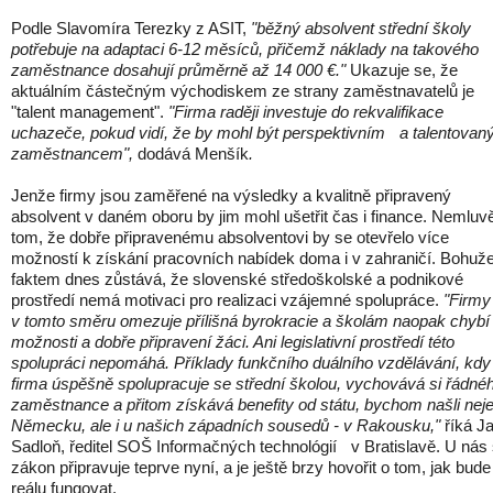
Podle Slavomíra Terezky z ASIT,
 "běžný absolvent
 střední školy 
potřebuje na adaptaci
 6-12 měsíců, přičemž náklady na takového 
zaměstnance dosahují průměrně až 14 000 €." 
Ukazuje se, že 
aktuálním částečným východiskem ze strany zaměstnavatelů je 
"talent management".
 "Firma raději investuje do rekvalifikace 
uchazeče, pokud vidí, že by mohl být perspekt
ivním 
a talentovan
zaměstnance
m", 
dodává Menšík
.
Jenže firmy jsou zaměřené
 na výsledky a kvalitně připravený 
absolvent v daném oboru
 by
jim
mohl 
ušetřit 
čas i finance
. Nemluvě
tom, že dobře připravenému absolventovi by 
se 
otevřelo více 
možností 
k získání 
pracovní
ch
 nabíd
ek
doma i v zahraničí. Bohuže
faktem dnes zůstává, že slovenské středoškolské a 
podnikové
prostředí 
nemá motivaci
 pro realizaci vzájemné spolupráce. 
"
Firmy 
v tomto směru omezuje
 přílišná byrokracie a školám naopak c
hybí 
možnosti a dobře připravení
 žáci. Ani legislativní prostředí této 
spolupráci nepomáhá. Příklady funkčního duálního vzdělávání, kdy 
firma úspěšně spolupracuje se střední školou, vychovává si řádnéh
zaměstnance a přitom získává benefity od státu, bychom našli neje
Německu, ale i
u našich 
západních sousedů - v Rakousku,
"
říká Ja
Sadloň
, ředitel SOŠ 
Informačných technológií 
v Bratislavě. U nás 
zákon připravuje 
teprve
 nyní, a
 je ještě 
brzy 
hovořit o tom
, jak bude 
reálu fungovat.