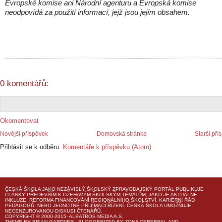
Evropské komise ani Národní agenturu a Evropská komise
neodpovídá za použití informací, jejž jsou jejím obsahem.
0 komentářů:
Okomentovat
Novější příspěvek
Domovská stránka
Starší pří
Přihlásit se k odběru:
Komentáře k příspěvku (Atom)
ČESKÁ ŠKOLA
JAKO NEZÁVISLÝ ŠKOLSKÝ ZPRAVODAJSKÝ PORTÁL PUBLIKUJE
ČLÁNKY PŘEDEVŠÍM K OŽEHAVÝM ŠKOLSKÝM TÉMATŮM, JAKO JE AKTUÁLNĚ
INKLUZE, REFORMA FINANCOVÁNÍ REGIONÁLNÍHO ŠKOLSTVÍ, KARIÉRNÍ ŘÁD
PEDAGOGŮ, NEBO JEDNOTNÉ PŘIJÍMACÍ ŘÍZENÍ.
ČESKÁ ŠKOLA
UMOŽŇUJE
NECENZUROVANOU DISKUSI ČTENÁŘŮ.
COPYRIGHT © 2000-2015· ALBATROS MEDIA A.S.
THEME
BY
BRIAN GARDNER
· BLOGGERIZED BY
ZONA CEREBRAL
AND