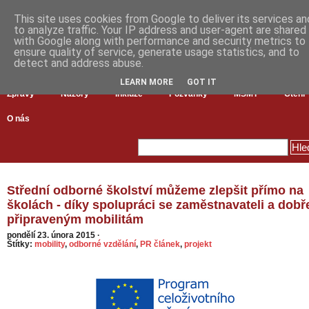
This site uses cookies from Google to deliver its services an
to analyze traffic. Your IP address and user-agent are shared
with Google along with performance and security metrics to
ensure quality of service, generate usage statistics, and to
detect and address abuse.
LEARN MORE
GOT IT
Zprávy
Názory
Inkluze
Pozvánky
MŠMT
Čtení
O nás
Střední odborné školství můžeme zlepšit přímo na
školách - díky spolupráci se zaměstnavateli a dobř
připraveným mobilitám
pondělí 23. února 2015
·
Štítky:
mobility
,
odborné vzdělání
,
PR článek
,
projekt