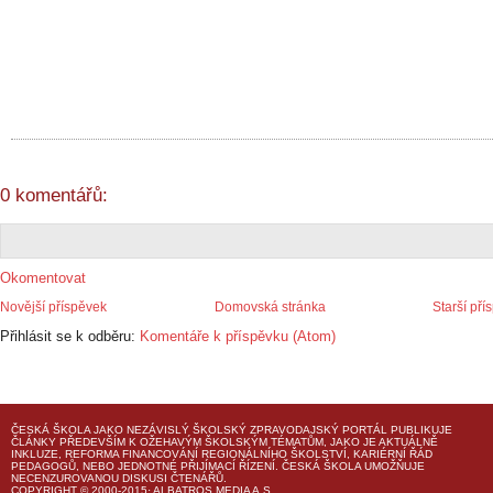
0 komentářů:
Okomentovat
Novější příspěvek
Domovská stránka
Starší pří
Přihlásit se k odběru:
Komentáře k příspěvku (Atom)
ČESKÁ ŠKOLA
JAKO NEZÁVISLÝ ŠKOLSKÝ ZPRAVODAJSKÝ PORTÁL PUBLIKUJE
ČLÁNKY PŘEDEVŠÍM K OŽEHAVÝM ŠKOLSKÝM TÉMATŮM, JAKO JE AKTUÁLNĚ
INKLUZE, REFORMA FINANCOVÁNÍ REGIONÁLNÍHO ŠKOLSTVÍ, KARIÉRNÍ ŘÁD
PEDAGOGŮ, NEBO JEDNOTNÉ PŘIJÍMACÍ ŘÍZENÍ.
ČESKÁ ŠKOLA
UMOŽŇUJE
NECENZUROVANOU DISKUSI ČTENÁŘŮ.
COPYRIGHT © 2000-2015· ALBATROS MEDIA A.S.