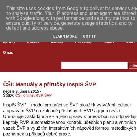
This site uses cookies from Google to deliver its services an
to analyze traffic. Your IP address and user-agent are shared
with Google along with performance and security metrics to
ensure quality of service, generate usage statistics, and to
detect and address abuse.
LEARN MORE
GOT IT
Zprávy
Názory
Inkluze
Pozvánky
MŠMT
Čtení
O nás
ČŠI: Manuály a příručky InspIS ŠVP
neděle 8. února 2015
·
Štítky:
ČŠI
,
online
,
RVP
,
ŠVP
InspIS ŠVP – modul pro práci se ŠVP slouží k vytváření, editaci
a úpravám ŠVP na základě příslušných RVP a jejich revizí.
Umožňuje zakládání ŠVP a jeho úpravy s provazbou na odpovídají
kapitoly RVP, automatizovanou kontrolu učebních plánů a vnitřních
vazeb ŠVP s využitím interaktivních nápověd formou metodických
poznámek a příkladů dobré praxe.